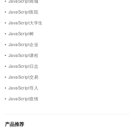
JavaScript商城
JavaScript医院
JavaScript大学生
JavaScript树
JavaScript企业
JavaScript课程
JavaScript日志
JavaScript交易
JavaScript导入
JavaScript疫情
产品推荐