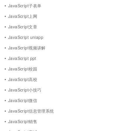
JavaScript子表单
JavaScript上网
JavaScript文章
JavaScript uniapp
JavaScript视频讲解
JavaScript ppt
JavaScript校园
JavaScript高校
JavaScript小技巧
JavaScript微信
JavaScript信息管理系统
JavaScript销售