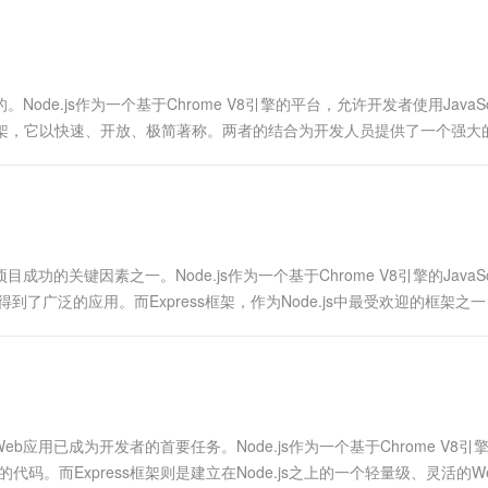
一个 AI 助手
超强辅助，Bol
即刻拥有 DeepSeek-R1 满血版
在企业官网、通讯软件中为客户提供 AI 客服
多种方案随心选，轻松解锁专属 DeepSeek
e.js作为一个基于Chrome V8引擎的平台，允许开发者使用JavaScr
b应用框架，它以快速、开放、极简著称。两者的结合为开发人员提供了一个强大
关键因素之一。Node.js作为一个基于Chrome V8引擎的JavaScr
了广泛的应用。而Express框架，作为Node.js中最受欢迎的框架之
用已成为开发者的首要任务。Node.js作为一个基于Chrome V8引
务器端的代码。而Express框架则是建立在Node.js之上的一个轻量级、灵活的W