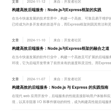
文章
2024-11-12
来自：开发者社区
大数据开发治理平台 Data
AI 产品 免费试用
网络
安全
云开发大赛
Tableau 订阅
构建高效后端服务：Node.js与Express框架的实践
1亿+ 大模型 tokens 和 
可观测
入门学习赛
中间件
AI空中课堂在线直播课
在当今快速发展的技术世界中，构建一个高效、可靠且易于维护的后端服
云防火墙
140+云产品 免费试用
大模型服务
已经成为许多开发者的首选平台，而Express框架则因其简洁和灵活
上云与迁云
云原生的云上边界网络安全
产品新客免费试用，最长1
数据库
后端服务，并通过实际代码示例加以说明。 首先&#x...
生态解决方案
千问AI平台-Token Plan
企业出海
大模型ACA认证体验
大数据计算
文章
2024-11-10
来自：开发者社区
助力企业全员 AI 认知与能
行业生态解决方案
政企业务
媒体服务
千问AI平台-模型体验
构建高效后端服务：Node.js与Express框架的融合之道
开发者生态解决方案
在线体验全尺寸、多种模态
企业服务与云通信
在当今快速发展的软件行业中，构建一个高效且可扩展的后端服务是每个开发
AI 开发和 AI 应用解决
环境，它为后端开发带来了前所未有的速度和灵活性。而Express
Happy 系列大模型
域名与网站
搭建过程。 首先，让我们来谈谈N...
终端用户计算
文章
2024-11-07
来自：开发者社区
Serverless
构建高效的后端服务：Node.js 与 Express 的实践指南
大模型解决方案
在现代 web 应用开发中，后端服务的性能直接影响用户体验和应用的可扩展性
开发工具
快速部署 Dify，高效搭建 
境，以其非阻塞 I/O 和事件驱动的特性，成为构建高性能后端服务的理想
迁移与运维管理
套简洁的 API&#x...