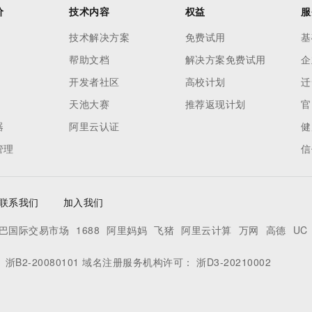
价
技术内容
权益
服
技术解决方案
免费试用
基
帮助文档
解决方案免费试用
企
开发者社区
高校计划
迁
天池大赛
推荐返现计划
官
器
阿里云认证
健
管理
信
联系我们
加入我们
巴国际交易市场
1688
阿里妈妈
飞猪
阿里云计算
万网
高德
UC
：
浙B2-20080101
域名注册服务机构许可：
浙D3-20210002