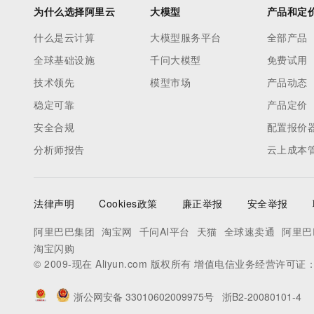
为什么选择阿里云
大模型
产品和定
什么是云计算
大模型服务平台
全部产品
全球基础设施
千问大模型
免费试用
技术领先
模型市场
产品动态
稳定可靠
产品定价
安全合规
配置报价
分析师报告
云上成本
法律声明
Cookies政策
廉正举报
安全举报
阿里巴巴集团
淘宝网
千问AI平台
天猫
全球速卖通
阿里巴
淘宝闪购
© 2009-现在 Aliyun.com 版权所有 增值电信业务经营许可证
浙公网安备 33010602009975号
浙B2-20080101-4