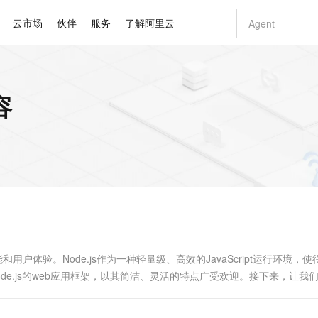
云市场
伙伴
服务
了解阿里云
AI 特惠
数据与 API
成为产品伙伴
企业增值服务
最佳实践
价格计算器
AI 场景体
基础软件
产品伙伴合
阿里云认证
市场活动
配置报价
大模型
容
自助选配和估算价格
新方式
睿译宝，AI翻译排版一步到位
智启 AI 普惠权益
产品生态集成认证中心
企业支持计划
云上春晚
域名与网站
千问官方 MaaS 平台，为开发者和 Agent 而生，新用户赠送 1 亿 + tokens 额度
Qwen Aud
AI Coding
阿里云Maa
2026 阿里云
云服务器 E
为企业打
数据集
Windows
大模型认证
模型
NEW
NEW
交付可用成果
值低价云产品抢先购
上传文档即自动完成翻译和格式还原
至高享 1亿+免费 tokens，加速 Al 应用落地
提供智能易用的域名与建站服务
智能编程，一键
安全可靠、
产品生态伙伴
专家技术服务
云上奥运之旅
弹性计算合作
阿里云中企出
手机三要素
宝塔 Linux
全部认证
价格优势
有专属领域专家
GLM-5.2：长任务时代开源旗舰模型
阿里云 OPC 创新助力计划
千问大模型
即刻拥有 DeepS
AI 电商营销
对象存储 O
大模型
产品生态伙伴工作台
企业增值服务台
云栖战略参考
云存储合作计
云栖大会
身份实名认证
CentOS
训练营
推动算力普惠，释放技术红利
最高返9万
多领域专家智能体,一键组建 AI 虚拟交付团队
快速构建应用程序和网站，即刻迈出上云第一步
至高百万元 Token 补贴，加速一人公司成长
多元化、高性能、安全可靠的大模型服务
真正可用的 1M 上下文,一次完成代码全链路开发
轻松解锁专属 Dee
从图文生成到
云上的中国
数据库合作计
活动全景
短信
Docker
图片和
站式影视创作平台
Hermes Agent，打造自进化智能体
Token Plan 模型订阅计划
数字证书管理服务（原SSL证书）
5 分钟轻松部署
AI 广告创作
无影云电脑
企业成长
NEW
信息公告
看见新力量
云网络合作计
OCR 文字识别
JAVA
证享300元代金券
可视化编排打通从文字构思到成片全链路闭环
全托管，含MySQL、PostgreSQL、SQL Server、MariaDB多引擎
自主进化，持久记忆，越用越聪明
Qwen3.8-Max 首发尝鲜，限时加量 10 倍，夜间低至2折
实现全站HTTPS，呈现可信的WEB访问
图文、视频一
随时随地安
Kimi-K3
HappyHors
NEW
魔搭 Mode
loud
服务实践
官网公告
Kimi 最新旗舰模型，长程编程与推理利器
让文字生成流
金融模力时刻
Salesforce O
版
发票查验
全能环境
Claude Code + GStack 打造工程团队
千问办公，限时限量积分加倍
Qoder
低代码高效构
AI 建站
短信服务
型
NEW
作计划
计划
创新中心
魔搭 ModelSc
健康状态
理服务
让AI从“聊天伙伴”进化为能干活的“数字员工”
安装技能 GStack，拥有专属 AI 工程团队
你的AI工作搭子，覆盖日常办公高频场景
面向真实软件的智能体编程平台
0 代码专业建
体验。Node.js作为一种轻量级、高效的JavaScript运行环境，使
客户案例
天气预报查询
操作系统
Deepseek-v4-pro
HappyHors
态合作计划
基于Node.js的web应用框架，以其简洁、灵活的特点广受欢迎。接下来，让我
态智能体模型
旗舰 MoE 大模型，百万上下文与顶尖推理能力
图生视频，流
同享
万小智 AI 建站低至 15元/月
Qoder CN
AI 短剧/漫剧
云原生数据库 
快递物流查询
WordPress
成为服务伙
高校合作
点，立即开启云上创新
覆盖公网/内网、递归/权威、移动APP等全场景解析服务
送.CN域名，送备案服务码
基于千问大模型等，支持代码智能生成、研发智能问答
AI助力短剧
GLM-5.2
Wan2.7-T
Ubuntu