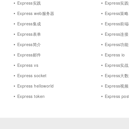
Express实践
Express实
Express web服务器
Express策略
Express集成
Express前
Express表单
Express连接
Express简介
Express功能
Express邮件
Express io
Express vs
Express实战
Express socket
Express大
Express helloworld
Express视频
Express token
Express pos