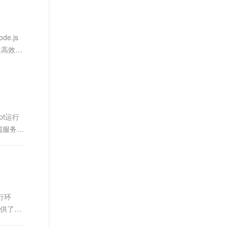
文戏情感细腻自然，动作戏激烈拳拳到肉，实现更强表演能力
支持中英文自由切换，具备更强的噪声鲁棒性
ernetes 版 ACK
云聚AI 严选权益
AI 原生数据库服务发布
SSL 证书
，一键激活高效办公新体验
理容器应用的 K8s 服务
精选AI产品，从模型到应用全链提效
Agent 数据网关
堡垒机
.js
AI 用量加速计划
云原生数据库 PolarDB
应用
防火墙
建高效的
、识别商机，让客服更高效、服务更出色。
新老同享，达量后返
Agentic Database 发布
千问办公
主机安全
NEW
的智能体编程平台
一站式AI生产力平台
AI 应用及服务市场
伶鹊
企业级人与Agent协作平台，接入和调度多个数字员工
智能客服平台，对话机器人、对话分析、智能外呼
pt运行
AI 应用
端服务的
大模型服务平台百炼 - 全妙
大模型
应用创作平台
多模态内容创作工具，已接入 DeepSeek
自然语言处理
数据标注
机器学习
运行环
息提取
与 AI 智能体进行实时音视频通话
提供了一
从文本、图片、视频中提取结构化的属性信息
构建支持视频理解的 AI 音视频实时通话应用