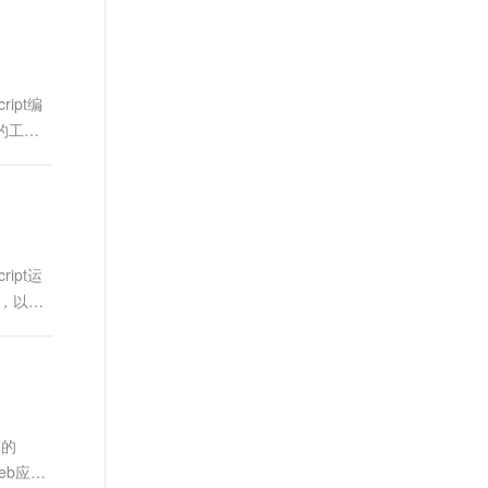
t.diy 一步搞定创意建站
构建大模型应用的安全防护体系
通过自然语言交互简化开发流程,全栈开发支持
通过阿里云安全产品对 AI 应用进行安全防护
ipt编
的工
ipt运
一，以其
擎的
eb应用