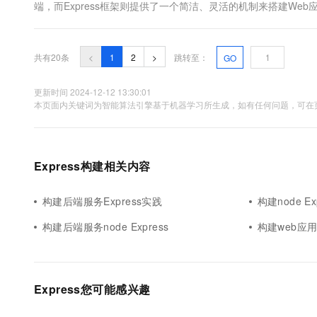
端，而Express框架则提供了一个简洁、灵活的机制来搭建W
务。 首先，让我们了解一下Node.js。Nod...
共有20条
<
1
2
>
跳转至：
GO
更新时间 2024-12-12 13:30:01
本页面内关键词为智能算法引擎基于机器学习所生成，如有任何问题，可在页
Express构建相关内容
构建后端服务Express实践
构建node E
构建后端服务node Express
构建web应用E
Express您可能感兴趣