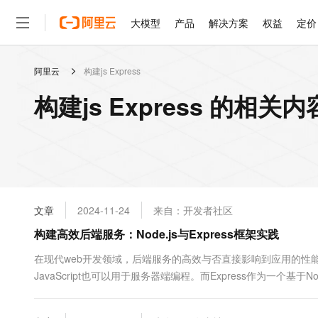
大模型
产品
解决方案
权益
定价
阿里云
构建js Express
大模型
产品
解决方案
权益
定价
云市场
伙伴
服务
了解阿里云
精选产品
精选解决方案
普惠上云
产品定价
精选商城
成为销售伙伴
售前咨询
为什么选择阿里云
千问AI平台
构建js Express 的相关内
了解云产品的定价详情
大模型服务平台百炼
千问办公，解锁你的工作
普惠上云 官方力荐
分销伙伴
在线服务
网站建设
什么是云计算
大
大模型服务与应用平台
企业级Agent产品，直接
云服务器38元/年起，超
咨询伙伴
多端小程序
技术领先
云上成本管理
售后服务
轻量应用服务器
Agency Agents：拥
官方推荐返现计划
大模型
精选产品
精选解决方案
Salesforce 国际版订阅
稳定可靠
管理和优化成本
推荐新用户得奖励，单订单
销售伙伴合作计划
自助服务
友盟天域
安全合规
人工智能与机器学习
AI
文本生成
云数据库 RDS
HappyHorse 打造一
云工开物
无影生态合作计划
在线服务
文章
2024-11-24
来自：开发者社区
观测云
分析师报告
高校专属算力普惠，学生认
计算
互联网应用开发
Qwen3.8-Max
HOT
Salesforce On Alibaba C
工单服务
构建高效后端服务：Node.js与Express框架实践
智能体时代全能旗舰模型
Tuya 物联网平台阿里云
研究报告与白皮书
人工智能平台 PAI
快速拥有专属 OpenClaw
大模
Consulting Partner 合
大数据
容器
免费试用
短信专区
一站式AI开发、训练和推
在现代web开发领域，后端服务的高效与否直接影响到应用的性能和用户
蓝凌 OA
Qwen3.7-Plus
AI 大模型销售与服务生
现代化应用
JavaScript也可以用于服务器端编程。而Express作为一个
存储
天池大赛
能看、能想、能动手的多模
云解析DNS
解决方案免费试用 新老
电子合同
索如何使用Node.js和Express框架构...
最高领取价值200元试用
安全
网络与CDN
AI 算法大赛
Qwen3-VL-Plus
畅捷通