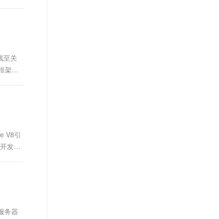
栈至关
s框架则
 V8引
速开发
在服务器