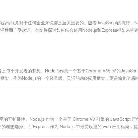
服务生态伙伴
视觉 Coding、空间感知、多模态思考等全面升级
1M上下文，专为长程任务能力而生
云工开物
企业应用
Works
Night Plan 支持 Qwen 3.8-Max
云原生大数据计算服务 MaxCompute
AI 办公
容器服务 Kub
NEW
Red Hat
30+ 款产品免费体验
Data Agent 驱动的一站式 Data+AI 开发治理平台
夜间 5 折，Qwen/Meoo/TokenPlan 客户专享
面向分析的企业级SaaS模式云数据仓库
AI智能应用
提供一站式管
科研合作
ERP
堂（旗舰版）
SUSE
务对于任何企业来说都是至关重要的。随着JavaScript的流行，Node
智能客服
AI 应用构建
大模型原生
CRM
性而广受欢迎。本文将探讨如何结合使用Node.js和Express框架来构
防护产品
2个月
自动承接线索
建站小程序
Qoder
大模型服务平台百炼-应用模版
OA 办公系统
HOT
NEW
面向真实软件
个人版上线、团队版降价；千问3.8-Max首发发尝鲜
丰富多元化的应用模版和解决方案
力提升
财税管理
模板建站
万有无界
大模型服务平台百炼-智能体
400电话
定制建站
的模型效果
灵活可视化地构建企业级 Agent
者的梦想。Node.js作为一个基于Chrome V8引擎的JavaScri
方案
广告营销
模板小程序
框架，作为Node.js的一个轻量级、灵活的web应用框架，更是简化了后
秒悟
人工智能平台 PAI
定制小程序
云端极速 AI 
新一代 AI 视频生成模型，深度适配广告营销等场景
AI Native 的算法工程平台，一站式完成建模、训练、推理服务部署
APP 开发
建站系统
。Node.js 作为一个基于 Chrome V8 引擎的 JavaScript 
AI 应用
10分钟微调：让0.6B模型媲美235B模
多模态数据信
选择。而 Express 作为 Node.js 中最受欢迎的 web 应用框架，
型
依托云原生高可用架构,实现Dify私有化部署
用1%尺寸在特定领域达到大模型90%以上效果