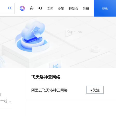
文档
备案
控制台
注册
登录
验
作计划
器
AI 活动
专业服务
服务伙伴合作计划
开发者社区
加入我们
产品动态
服务平台百炼
阿里云 OPC 创新助力计划
一站式生成采购清单，支持单品或批量购买
io：打造专属 AI 语音助手
S产品伙伴计划（繁花）
峰会
CS
造的大模型服务与应用开发平台
一句话生成原生可编辑精美 PPT 文稿
AI 生产力先锋
Al MaaS 服务伙伴赋能合作
域名
博文
Careers
至高可申请百万元
Qwen3.8-Max 模型上线
开启高性价比 AI 编程新体验
弹性可伸缩的云计算服务
Qwen-Audio-3.0-Realtime 端到端实时语音角色扮演
输入一句话想法, 轻松生成专业的 PPT
先锋实践拓展 AI 生产力的边界
Token 补贴，五大权
计划
海大会
伙伴信用分合作计划
商标
问答
社会招聘
益加速 OPC 成功
eek-V4-Pro
SS
一键部署幻兽帕鲁游戏服务器
飞天发布时刻
HOT
Open Search 向量检索版支
划
备案
电子书
校园招聘
pSeek-V4-Pro
视频创作，一键激活电商全链路生产力
稳定、安全、高性价比、高性能的云存储服务
一键购买专属联机服务器，轻松开启游戏
所见，即是所愿
持视频检索 Pipeline 功能
更多支持
划
公司注册
镜像站
视频生成
语音识别与合成
专属 QwenPaw
漫剧工坊：一站式动画创作平台
AI 实训营
HOT
应用身份服务 (IDaaS)
合作伙伴培训与认证
飞天洛神云网络
划
上云迁移
站生成，高效打造优质广告素材
全接入的云上超级电脑
从聊天伙伴进化为能主动干活的本地数字员工
快速生产连贯的高质量长漫剧
从基础到进阶，Agent 创客手把手教你
OpenClaw 管理能力上线
e-1.1-T2V
Qwen3-TTS-Flash
lScope
我要反馈
查询合作伙伴
畅细腻的高质量视频
离线语音合成大模型，多语言方言自适应，低延迟高稳定
n Alibaba Cloud ISV 合作
代维服务
建企业门户网站
10 分钟搭建微信、支付宝小程序
MaxCompute MaxFrame 提
阿里云飞天洛神云网络
+关注
创新加速
ope
登录合作伙伴管理后台
我要建议
站，无忧落地极速上线
以可视化方式快速构建移动和 PC 门户网站
国内短信简单易用，安全可靠，秒级触达，全球覆盖200+国家和地区。
高效部署网站，快速应用到小程序
供自动弹性内存功能
得
e-1.1-I2V
Cosyvoice-V3-Flash
们一起探
安全
畅自然，细节丰富
高表现力语音合成大模型，语音克隆听感自然
我要投诉
PolarDB
上云场景组合购
Milvus 弹性伸缩功能新增节
伴
漫剧创作，剧本、分镜、视频高效生成
100%兼容MySQL、PostgreSQL，兼容Oracle，支持集中和分布式
覆盖90%+业务场景，专享组合折扣价
点支持范围
2V
VPN
Fun-ASR