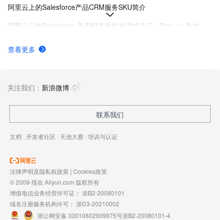
阿里云上的Salesforce产品CRM服务SKU简介
阿里云上的Salesforce 关于报表操作步进式认证（Step-up Auth）的变更及准备工作
在 Salesforce on Alibaba Cloud Org 中调用百炼 Agent 最佳实践：获取 Access Token 并传递给百炼 Agent API
查看更多
客户关系管理CRM产品发布说明
Salesforce Connected Experiences Gateway（互联网关）的产品版本、价格与计费模型
关注我们：
新浪微博
联系我们
文档
|
开发者社区
|
天池大赛
|
培训与认证
法律声明及隐私权政策
|
Cookies政策
© 2009-现在 Aliyun.com 版权所有
增值电信业务经营许可证：
浙B2-20080101
域名注册服务机构许可：
浙D3-20210002
浙公网安备 33010602009975号
浙B2-20080101-4