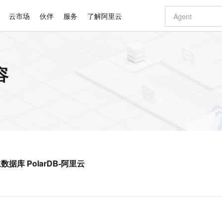
云市场
伙伴
服务
了解阿里云
AI 特惠
数据与 API
成为产品伙伴
企业增值服务
最佳实践
价格计算器
AI 场景体
基础软件
产品伙伴合
阿里云认证
市场活动
配置报价
大模型
容
自助选配和估算价格
步到位
智启 AI 普惠权益
产品生态集成认证中心
企业支持计划
云上春晚
域名与网站
Qwen Audio：打造专属 AI 语音助手
千问官方 MaaS 平台，为开发者和 Agent 而生，新用户赠送 1 亿 + tokens 额度
一句话生成原生
AI Coding
阿里云Maa
2026 阿里云
云服务器 E
为企业打
数据集
Windows
大模型认证
模型
NEW
NEW
格式还原
值低价云产品抢先购
至高享 1亿+免费 tokens，加速 Al 应用落地
提供智能易用的域名与建站服务
Qwen-Audio-3.0-Realtime 端到端实时语音角色扮演
输入一句话想法,
智能编程，一键
安全可靠、
产品生态伙伴
专家技术服务
云上奥运之旅
弹性计算合作
阿里云中企出
手机三要素
宝塔 Linux
全部认证
价格优势
开源旗舰模型
即刻拥有 DeepSeek-V4-Pro
阿里云 OPC 创新助力计划
千问大模型
一键部署幻兽
AI 电商营销
对象存储 O
大模型
产品生态伙伴工作台
企业增值服务台
云栖战略参考
云存储合作计
云栖大会
身份实名认证
CentOS
训练营
推动算力普惠，释放技术红利
最高返9万
真正可用的 1M 上下文,一次完成代码全链路开发
快速构建应用程序和网站，即刻迈出上云第一步
轻松解锁专属 DeepSeek-V4-Pro
至高百万元 Token 补贴，加速一人公司成长
多元化、高性能、安全可靠的大模型服务
一键购买专属
从图文生成到
云上的中国
数据库合作计
活动全景
短信
Docker
图片和
自进化智能体
5 分钟轻松部署专属 QwenPaw
Token Plan 模型订阅计划
数字证书管理服务（原SSL证书）
高效搭建 AI
AI 广告创作
无影云电脑
企业成长
NEW
HOT
信息公告
看见新力量
云网络合作计
OCR 文字识别
JAVA
越聪明
证享300元代金券
全托管，含MySQL、PostgreSQL、SQL Server、MariaDB多引擎
Qwen3.8-Max 首发尝鲜，限时加量 10 倍，夜间低至2折
实现全站HTTPS，呈现可信的WEB访问
从聊天伙伴进化为能主动干活的本地数字员工
图文、视频一
随时随地安
Kimi-K3
HappyHors
NEW
魔搭 Mode
loud
服务实践
官网公告
数据库 PolarDB-阿里云
Kimi 最新旗舰模型，长程编程与推理利器
让文字生成流
金融模力时刻
Salesforce O
版
发票查验
全能环境
Claude Code + GStack 打造工程团队
千问办公，限时限量积分加倍
Qoder
低代码高效构
AI 建站
短信服务
型
NEW
作计划
计划
创新中心
魔搭 ModelSc
健康状态
理服务
让AI从“聊天伙伴”进化为能干活的“数字员工”
安装技能 GStack，拥有专属 AI 工程团队
你的AI工作搭子，覆盖日常办公高频场景
面向真实软件的智能体编程平台
0 代码专业建
客户案例
天气预报查询
操作系统
Deepseek-v4-pro
HappyHors
态合作计划
态智能体模型
旗舰 MoE 大模型，百万上下文与顶尖推理能力
图生视频，流
同享
万小智 AI 建站低至 15元/月
Qoder CN
AI 短剧/漫剧
云原生数据库 
快递物流查询
WordPress
成为服务伙
高校合作
点，立即开启云上创新
覆盖公网/内网、递归/权威、移动APP等全场景解析服务
送.CN域名，送备案服务码
基于千问大模型等，支持代码智能生成、研发智能问答
AI助力短剧
GLM-5.2
Wan2.7-T
Ubuntu