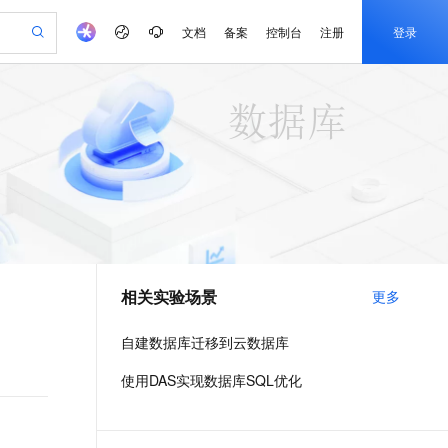
文档
备案
控制台
注册
登录
验
作计划
器
AI 活动
专业服务
服务伙伴合作计划
开发者社区
加入我们
产品动态
服务平台百炼
阿里云 OPC 创新助力计划
一站式生成采购清单，支持单品或批量购买
可编辑精美 PPT 文稿
S产品伙伴计划（繁花）
峰会
CS
造的大模型服务与应用开发平台
Agency Agents：拥有专属领域专家
AI 生产力先锋
Al MaaS 服务伙伴赋能合作
域名
博文
Careers
至高可申请百万元
Qwen3.8-Max 模型上线
 轻松生成专业的 PPT
开启高性价比 AI 编程新体验
弹性可伸缩的云计算服务
先锋实践拓展 AI 生产力的边界
多领域专家智能体,一键组建 AI 虚拟交付团队
Token 补贴，五大权
计划
海大会
伙伴信用分合作计划
商标
问答
社会招聘
益加速 OPC 成功
帕鲁游戏服务器
SS
HappyHorse 打造一站式影视创作平台
飞天发布时刻
HOT
Open Search 向量检索版支
划
备案
电子书
校园招聘
联机服务器，轻松开启游戏
视频创作，一键激活电商全链路生产力
稳定、安全、高性价比、高性能的云存储服务
所见，即是所愿
持视频检索 Pipeline 功能
可视化编排打通从文字构思到成片全链路闭环
更多支持
划
公司注册
镜像站
视频生成
语音识别与合成
 智能体与工作流应用
漫剧工坊：一站式动画创作平台
AI 实训营
应用身份服务 (IDaaS)
合作伙伴培训与认证
相关实验场景
更多
划
上云迁移
站生成，高效打造优质广告素材
全接入的云上超级电脑
通过阿里云百炼高效搭建AI应用,助力高效开发
快速生产连贯的高质量长漫剧
从基础到进阶，Agent 创客手把手教你
OpenClaw 管理能力上线
e-1.1-T2V
Qwen3-TTS-Flash
lScope
我要反馈
查询合作伙伴
畅细腻的高质量视频
离线语音合成大模型，多语言方言自适应，低延迟高稳定
n Alibaba Cloud ISV 合作
代维服务
建企业门户网站
10 分钟搭建微信、支付宝小程序
自建数据库迁移到云数据库
MaxCompute MaxFrame 提
创新加速
ope
登录合作伙伴管理后台
我要建议
站，无忧落地极速上线
以可视化方式快速构建移动和 PC 门户网站
国内短信简单易用，安全可靠，秒级触达，全球覆盖200+国家和地区。
高效部署网站，快速应用到小程序
供自动弹性内存功能
e-1.1-I2V
Cosyvoice-V3-Flash
使用DAS实现数据库SQL优化
安全
畅自然，细节丰富
高表现力语音合成大模型，语音克隆听感自然
我要投诉
PolarDB
上云场景组合购
Milvus 弹性伸缩功能新增节
伴
漫剧创作，剧本、分镜、视频高效生成
100%兼容MySQL、PostgreSQL，兼容Oracle，支持集中和分布式
覆盖90%+业务场景，专享组合折扣价
点支持范围
2V
VPN
Fun-ASR