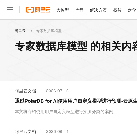
大模型
产品
解决方案
权益
定价
阿里云
专家数据库模型
大模型
产品
解决方案
权益
定价
云市场
伙伴
服务
了解阿里云
精选产品
精选解决方案
普惠上云
产品定价
精选商城
成为销售伙伴
售前咨询
为什么选择阿里云
千问AI平台
专家数据库模型 的相关内
了解云产品的定价详情
大模型服务平台百炼
睿译宝，AI翻译排版一
普惠上云 官方力荐
分销伙伴
在线服务
网站建设
什么是云计算
大
大模型服务与应用平台
上传文档即自动完成翻译和
云服务器38元/年起，超
咨询伙伴
多端小程序
技术领先
云上成本管理
售后服务
轻量应用服务器
GLM-5.2：长任务时代
官方推荐返现计划
大模型
精选产品
精选解决方案
Salesforce 国际版订阅
稳定可靠
管理和优化成本
推荐新用户得奖励，单订单
销售伙伴合作计划
自助服务
友盟天域
安全合规
人工智能与机器学习
AI
文本生成
云数据库 RDS
Hermes Agent，打造
云工开物
无影生态合作计划
在线服务
阿里云文档
2026-07-16
观测云
分析师报告
自主进化，持久记忆，越用
高校专属算力普惠，学生认
计算
互联网应用开发
Qwen3.8-Max
HOT
Salesforce On Alibaba C
工单服务
通过PolarDB for AI使用用户自定义模型进行预测-云原生
智能体时代全能旗舰模型
Tuya 物联网平台阿里云
研究报告与白皮书
人工智能平台 PAI
快速拥有专属 OpenClaw
大模
Consulting Partner 合
大数据
容器
免费试用
短信专区
一站式AI开发、训练和推
本文将介绍使用用户自定义模型进行预测分类的案例。
蓝凌 OA
Qwen3.7-Plus
AI 大模型销售与服务生
现代化应用
存储
天池大赛
能看、能想、能动手的多模
云解析DNS
解决方案免费试用 新老
电子合同
最高领取价值200元试用
安全
阿里云文档
网络与CDN
2026-06-11
AI 算法大赛
Qwen3-VL-Plus
畅捷通