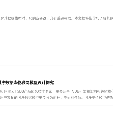
一个 AI 助手
超强辅助，Bol
即刻拥有 DeepSeek-R1 满血版
在企业官网、通讯软件中为客户提供 AI 客服
多种方案随心选，轻松解锁专属 DeepSeek
，深入了解其数据模型对于您的业务设计具有重要帮助。本文档将指导您了解其
时序数据库物联网模型设计探究
凡 阿里云TSDB产品团队技术专家，主要从事TSDB引擎和架构相关的核
应用中常见的时序数据模型主要分为两种，单值和多值。时序单值模型是
多值的模型则是针对数据源建模，我们每一行数据针对的是一个数据源，