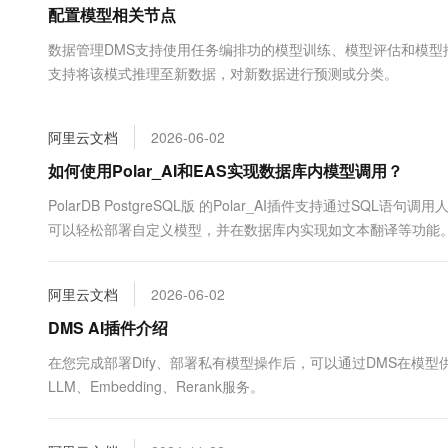
配置模型相关节点
大数据开发治理平台 Data
AI 产品 免费试用
网络
安全
云开发大赛
Tableau 订阅
1亿+ 大模型 tokens 和 
数据管理DMS支持使用任务编排功的模型训练、模型评估和模
可观测
入门学习赛
中间件
AI空中课堂在线直播课
支持将该模式推理至新数据，对新数据进行预测或分类。
云防火墙
140+云产品 免费试用
大模型服务
上云与迁云
云原生的云上边界网络安全
产品新客免费试用，最长1
数据库
生态解决方案
千问AI平台-Token Plan
阿里云文档
2026-06-02
企业出海
大模型ACA认证体验
大数据计算
助力企业全员 AI 认知与能
行业生态解决方案
如何使用Polar_AI和EAS实现数据库内模型调用？
政企业务
媒体服务
千问AI平台-模型体验
开发者生态解决方案
PolarDB PostgreSQL版 的Polar_AI插件支持通过S
在线体验全尺寸、多种模态
企业服务与云通信
可以轻松部署自定义模型，并在数据库内实现如文本翻译等功能
AI 开发和 AI 应用解决
Happy 系列大模型
域名与网站
阿里云文档
2026-06-02
终端用户计算
DMS AI插件介绍
Serverless
大模型解决方案
在您完成部署Dify、部署私有模型操作后，可以通过DMS在模型
LLM、Embedding、Rerank服务。
开发工具
快速部署 Dify，高效搭建 
迁移与运维管理