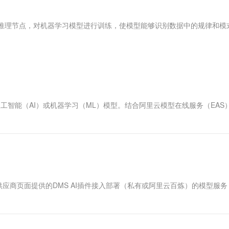
服务生态伙伴
视觉 Coding、空间感知、多模态思考等全面升级
1M上下文，专为长程任务能力而生
云工开物
企业应用
Works
Night Plan 支持 Qwen 3.8-Max
云原生大数据计算服务 MaxCompute
AI 办公
容器服务 Kub
NEW
Red Hat
30+ 款产品免费体验
Data Agent 驱动的一站式 Data+AI 开发治理平台
夜间 5 折，Qwen/Meoo/TokenPlan 客户专享
面向分析的企业级SaaS模式云数据仓库
AI智能应用
提供一站式管
科研合作
型推理节点，对机器学习模型进行训练，使模型能够识别数据中的规律和模
ERP
堂（旗舰版）
SUSE
智能客服
AI 应用构建
大模型原生
CRM
防护产品
2个月
自动承接线索
建站小程序
Qoder
大模型服务平台百炼-应用模版
OA 办公系统
HOT
NEW
面向真实软件
个人版上线、团队版降价；千问3.8-Max首发发尝鲜
丰富多元化的应用模版和解决方案
力提升
财税管理
模板建站
万有无界
大模型服务平台百炼-智能体
400电话
定制建站
QL语句调用人工智能（AI）或机器学习（ML）模型。结合阿里云模型在线服务（EAS
的模型效果
灵活可视化地构建企业级 Agent
。
方案
广告营销
模板小程序
秒悟
人工智能平台 PAI
定制小程序
云端极速 AI 
新一代 AI 视频生成模型，深度适配广告营销等场景
AI Native 的算法工程平台，一站式完成建模、训练、推理服务部署
APP 开发
建站系统
供应商页面提供的DMS AI插件接入部署（私有或阿里云百炼）的模型服
AI 应用
10分钟微调：让0.6B模型媲美235B模
多模态数据信
型
依托云原生高可用架构,实现Dify私有化部署
用1%尺寸在特定领域达到大模型90%以上效果