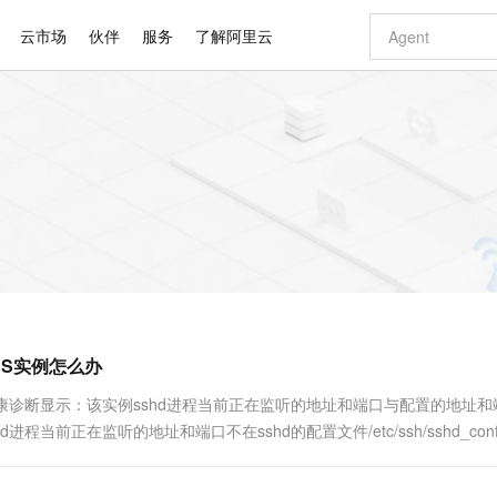
云市场
伙伴
服务
了解阿里云
AI 特惠
数据与 API
成为产品伙伴
企业增值服务
最佳实践
价格计算器
AI 场景体
基础软件
产品伙伴合
阿里云认证
市场活动
配置报价
大模型
自助选配和估算价格
新方式
睿译宝，AI翻译排版一步到位
智启 AI 普惠权益
产品生态集成认证中心
企业支持计划
云上春晚
域名与网站
千问官方 MaaS 平台，为开发者和 Agent 而生，新用户赠送 1 亿 + tokens 额度
Qwen Aud
AI Coding
阿里云Maa
2026 阿里云
云服务器 E
为企业打
数据集
Windows
大模型认证
模型
NEW
NEW
交付可用成果
值低价云产品抢先购
上传文档即自动完成翻译和格式还原
至高享 1亿+免费 tokens，加速 Al 应用落地
提供智能易用的域名与建站服务
智能编程，一键
安全可靠、
产品生态伙伴
专家技术服务
云上奥运之旅
弹性计算合作
阿里云中企出
手机三要素
宝塔 Linux
全部认证
价格优势
有专属领域专家
GLM-5.2：长任务时代开源旗舰模型
阿里云 OPC 创新助力计划
千问大模型
即刻拥有 DeepS
AI 电商营销
对象存储 O
大模型
产品生态伙伴工作台
企业增值服务台
云栖战略参考
云存储合作计
云栖大会
身份实名认证
CentOS
训练营
推动算力普惠，释放技术红利
最高返9万
多领域专家智能体,一键组建 AI 虚拟交付团队
快速构建应用程序和网站，即刻迈出上云第一步
至高百万元 Token 补贴，加速一人公司成长
多元化、高性能、安全可靠的大模型服务
真正可用的 1M 上下文,一次完成代码全链路开发
轻松解锁专属 Dee
从图文生成到
云上的中国
数据库合作计
活动全景
短信
Docker
图片和
站式影视创作平台
Hermes Agent，打造自进化智能体
Token Plan 模型订阅计划
数字证书管理服务（原SSL证书）
5 分钟轻松部署
AI 广告创作
无影云电脑
企业成长
NEW
信息公告
看见新力量
云网络合作计
OCR 文字识别
JAVA
证享300元代金券
可视化编排打通从文字构思到成片全链路闭环
全托管，含MySQL、PostgreSQL、SQL Server、MariaDB多引擎
自主进化，持久记忆，越用越聪明
Qwen3.8-Max 首发尝鲜，限时加量 10 倍，夜间低至2折
实现全站HTTPS，呈现可信的WEB访问
图文、视频一
随时随地安
Kimi-K3
HappyHors
NEW
魔搭 Mode
loud
服务实践
官网公告
CS实例怎么办
Kimi 最新旗舰模型，长程编程与推理利器
让文字生成流
金融模力时刻
Salesforce O
版
发票查验
全能环境
Claude Code + GStack 打造工程团队
千问办公，限时限量积分加倍
Qoder
低代码高效构
AI 建站
短信服务
型
NEW
作计划
计划
创新中心
魔搭 ModelSc
健康状态
理服务
让AI从“聊天伙伴”进化为能干活的“数字员工”
安装技能 GStack，拥有专属 AI 工程团队
你的AI工作搭子，覆盖日常办公高频场景
面向真实软件的智能体编程平台
0 代码专业建
例健康诊断显示：该实例sshd进程当前正在监听的地址和端口与配置的地址
客户案例
天气预报查询
操作系统
Deepseek-v4-pro
HappyHors
态合作计划
前正在监听的地址和端口不在sshd的配置文件/etc/ssh/sshd_conf
态智能体模型
旗舰 MoE 大模型，百万上下文与顶尖推理能力
图生视频，流
同享
万小智 AI 建站低至 15元/月
Qoder CN
AI 短剧/漫剧
云原生数据库 
快递物流查询
WordPress
成为服务伙
高校合作
点，立即开启云上创新
覆盖公网/内网、递归/权威、移动APP等全场景解析服务
送.CN域名，送备案服务码
基于千问大模型等，支持代码智能生成、研发智能问答
AI助力短剧
GLM-5.2
Wan2.7-T
Ubuntu