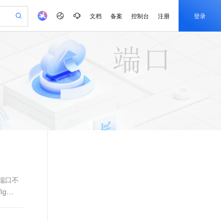
文档
备案
控制台
注册
登录
验
作计划
器
AI 活动
专业服务
服务伙伴合作计划
开发者社区
加入我们
产品动态
服务平台百炼
阿里云 OPC 创新助力计划
一站式生成采购清单，支持单品或批量购买
io：打造专属 AI 语音助手
S产品伙伴计划（繁花）
峰会
CS
造的大模型服务与应用开发平台
一句话生成原生可编辑精美 PPT 文稿
AI 生产力先锋
Al MaaS 服务伙伴赋能合作
域名
博文
Careers
至高可申请百万元
Qwen3.8-Max 模型上线
开启高性价比 AI 编程新体验
弹性可伸缩的云计算服务
Qwen-Audio-3.0-Realtime 端到端实时语音角色扮演
输入一句话想法, 轻松生成专业的 PPT
先锋实践拓展 AI 生产力的边界
Token 补贴，五大权
计划
海大会
伙伴信用分合作计划
商标
问答
社会招聘
益加速 OPC 成功
eek-V4-Pro
SS
一键部署幻兽帕鲁游戏服务器
飞天发布时刻
HOT
Open Search 向量检索版支
划
备案
电子书
校园招聘
pSeek-V4-Pro
视频创作，一键激活电商全链路生产力
稳定、安全、高性价比、高性能的云存储服务
一键购买专属联机服务器，轻松开启游戏
所见，即是所愿
持视频检索 Pipeline 功能
更多支持
划
公司注册
镜像站
视频生成
语音识别与合成
专属 QwenPaw
漫剧工坊：一站式动画创作平台
AI 实训营
HOT
应用身份服务 (IDaaS)
合作伙伴培训与认证
划
上云迁移
站生成，高效打造优质广告素材
全接入的云上超级电脑
从聊天伙伴进化为能主动干活的本地数字员工
快速生产连贯的高质量长漫剧
从基础到进阶，Agent 创客手把手教你
OpenClaw 管理能力上线
e-1.1-T2V
Qwen3-TTS-Flash
lScope
我要反馈
查询合作伙伴
畅细腻的高质量视频
离线语音合成大模型，多语言方言自适应，低延迟高稳定
n Alibaba Cloud ISV 合作
代维服务
建企业门户网站
10 分钟搭建微信、支付宝小程序
MaxCompute MaxFrame 提
创新加速
ope
登录合作伙伴管理后台
我要建议
站，无忧落地极速上线
以可视化方式快速构建移动和 PC 门户网站
国内短信简单易用，安全可靠，秒级触达，全球覆盖200+国家和地区。
高效部署网站，快速应用到小程序
供自动弹性内存功能
和端口不
e-1.1-I2V
Cosyvoice-V3-Flash
ig
安全
畅自然，细节丰富
高表现力语音合成大模型，语音克隆听感自然
我要投诉
PolarDB
上云场景组合购
Milvus 弹性伸缩功能新增节
伴
漫剧创作，剧本、分镜、视频高效生成
100%兼容MySQL、PostgreSQL，兼容Oracle，支持集中和分布式
覆盖90%+业务场景，专享组合折扣价
点支持范围
2V
VPN
Fun-ASR