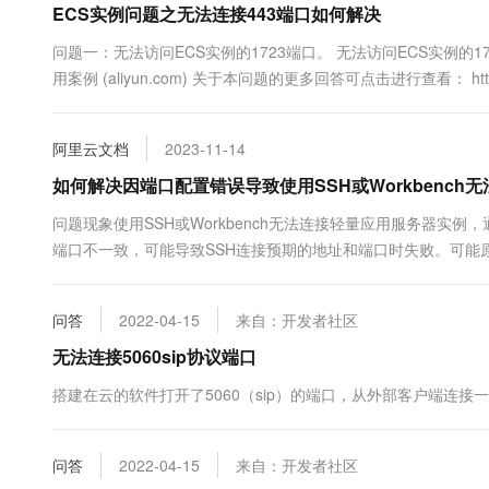
ECS实例问题之无法连接443端口如何解决
10 分钟在聊天系统中增加
专有云
问题一：无法访问ECS实例的1723端口。 无法访问ECS实例的
用案例 (aliyun.com) 关于本问题的更多回答可点击进行查看： https://dev
阿里云文档
2023-11-14
如何解决因端口配置错误导致使用SSH或Workbench无
问题现象使用SSH或Workbench无法连接轻量应用服务器实
端口不一致，可能导致SSH连接预期的地址和端口时失败。可能原因
件/etc/ssh/sshd_config...
问答
2022-04-15
来自：开发者社区
无法连接5060sip协议端口
搭建在云的软件打开了5060（sip）的端口，从外部客户端连
问答
2022-04-15
来自：开发者社区