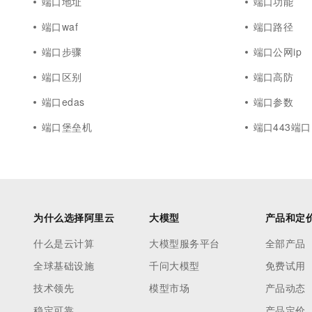
端口地址
端口功能
端口waf
端口路径
端口步骤
端口公网ip
端口区别
端口高防
端口edas
端口参数
端口堡垒机
端口443端口
为什么选择阿里云
大模型
产品和定
什么是云计算
大模型服务平台
全部产品
全球基础设施
千问大模型
免费试用
技术领先
模型市场
产品动态
稳定可靠
产品定价