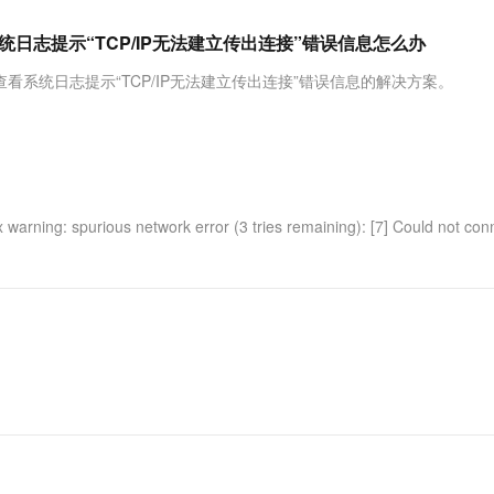
服务生态伙伴
视觉 Coding、空间感知、多模态思考等全面升级
1M上下文，专为长程任务能力而生
云工开物
企业应用
Works
Night Plan 支持 Qwen 3.8-Max
云原生大数据计算服务 MaxCompute
AI 办公
容器服务 Kub
NEW
Red Hat
统日志提示“TCP/IP无法建立传出连接”错误信息怎么办
30+ 款产品免费体验
Data Agent 驱动的一站式 Data+AI 开发治理平台
夜间 5 折，Qwen/Meoo/TokenPlan 客户专享
面向分析的企业级SaaS模式云数据仓库
AI智能应用
提供一站式管
科研合作
ERP
堂（旗舰版）
SUSE
看系统日志提示“TCP/IP无法建立传出连接”错误信息的解决方案。
智能客服
AI 应用构建
大模型原生
CRM
防护产品
2个月
自动承接线索
建站小程序
Qoder
大模型服务平台百炼-应用模版
OA 办公系统
HOT
NEW
面向真实软件
个人版上线、团队版降价；千问3.8-Max首发发尝鲜
丰富多元化的应用模版和解决方案
力提升
财税管理
模板建站
万有无界
大模型服务平台百炼-智能体
400电话
定制建站
warning: spurious network error (3 tries remaining): [7] Could not con
的模型效果
灵活可视化地构建企业级 Agent
方案
广告营销
模板小程序
秒悟
人工智能平台 PAI
定制小程序
云端极速 AI 
新一代 AI 视频生成模型，深度适配广告营销等场景
AI Native 的算法工程平台，一站式完成建模、训练、推理服务部署
APP 开发
建站系统
AI 应用
10分钟微调：让0.6B模型媲美235B模
多模态数据信
型
依托云原生高可用架构,实现Dify私有化部署
用1%尺寸在特定领域达到大模型90%以上效果