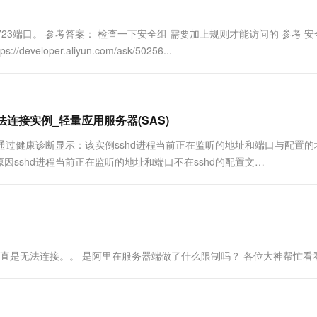
一个 AI 助手
超强辅助，Bol
即刻拥有 DeepSeek-R1 满血版
在企业官网、通讯软件中为客户提供 AI 客服
1723端口。 参考答案： 检查一下安全组 需要加上规则才能访问的 参考 
多种方案随心选，轻松解锁专属 DeepSeek
eloper.aliyun.com/ask/50256...
法连接实例_轻量应用服务器(SAS)
例，通过健康诊断显示：该实例sshd进程当前正在监听的地址和端口与配置
sshd进程当前正在监听的地址和端口不在sshd的配置文
接一直是无法连接。。 是阿里在服务器端做了什么限制吗？ 各位大神帮忙看