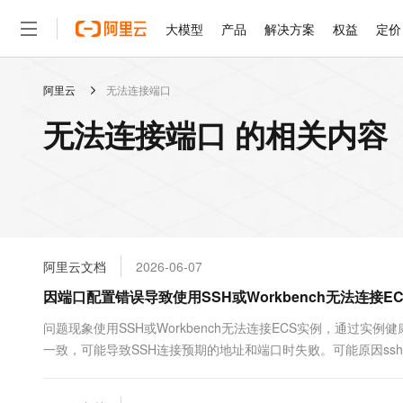
大模型
产品
解决方案
权益
定价
阿里云
无法连接端口
大模型
产品
解决方案
权益
定价
云市场
伙伴
服务
了解阿里云
精选产品
精选解决方案
普惠上云
产品定价
精选商城
成为销售伙伴
售前咨询
为什么选择阿里云
千问AI平台
无法连接端口 的相关内容
了解云产品的定价详情
大模型服务平台百炼
千问办公，解锁你的工作
普惠上云 官方力荐
分销伙伴
在线服务
网站建设
什么是云计算
大
大模型服务与应用平台
企业级Agent产品，直接
云服务器38元/年起，超
咨询伙伴
多端小程序
技术领先
云上成本管理
售后服务
轻量应用服务器
Agency Agents：拥
官方推荐返现计划
大模型
精选产品
精选解决方案
Salesforce 国际版订阅
稳定可靠
管理和优化成本
推荐新用户得奖励，单订单
销售伙伴合作计划
自助服务
友盟天域
安全合规
人工智能与机器学习
AI
文本生成
云数据库 RDS
HappyHorse 打造一
云工开物
无影生态合作计划
在线服务
阿里云文档
2026-06-07
观测云
分析师报告
高校专属算力普惠，学生认
计算
互联网应用开发
Qwen3.8-Max
HOT
Salesforce On Alibaba C
工单服务
因端口配置错误导致使用SSH或Workbench无法连接E
智能体时代全能旗舰模型
Tuya 物联网平台阿里云
研究报告与白皮书
人工智能平台 PAI
快速拥有专属 OpenClaw
大模
Consulting Partner 合
大数据
容器
免费试用
短信专区
一站式AI开发、训练和推
问题现象使用SSH或Workbench无法连接ECS实例，通过实
蓝凌 OA
Qwen3.7-Plus
AI 大模型销售与服务生
现代化应用
一致，可能导致SSH连接预期的地址和端口时失败。可能原因sshd进程当
存储
天池大赛
能看、能想、能动手的多模
云解析DNS
解决方案免费试用 新老
电子合同
中，...
最高领取价值200元试用
安全
网络与CDN
AI 算法大赛
Qwen3-VL-Plus
畅捷通