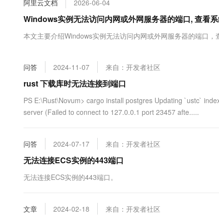
阿里云文档
2026-06-04
大数据开发治理平台 Data
AI 产品 免费试用
网络
安全
云开发大赛
Tableau 订阅
Windows实例无法访问内网或外网服务器的端口, 查看系
1亿+ 大模型 tokens 和 
可观测
入门学习赛
中间件
AI空中课堂在线直播课
本文主要介绍Windows实例无法访问内网或外网服务器的端口，查
云防火墙
140+云产品 免费试用
大模型服务
上云与迁云
云原生的云上边界网络安全
产品新客免费试用，最长1
数据库
生态解决方案
千问AI平台-Token Plan
问答
2024-11-07
来自：开发者社区
企业出海
大模型ACA认证体验
大数据计算
助力企业全员 AI 认知与能
行业生态解决方案
rust 下载库时无法连接到端口
政企业务
媒体服务
千问AI平台-模型体验
开发者生态解决方案
PS E:\Rust\Novum> cargo install postgres Updating `ustc` index 
在线体验全尺寸、多种模态
企业服务与云通信
server (Failed to connect to 127.0.0.1 port 23457 afte.....
AI 开发和 AI 应用解决
Happy 系列大模型
域名与网站
问答
2024-07-17
来自：开发者社区
终端用户计算
无法连接ECS实例的443端口
Serverless
大模型解决方案
无法连接ECS实例的443端口。
开发工具
快速部署 Dify，高效搭建 
文章
2024-02-18
来自：开发者社区
迁移与运维管理