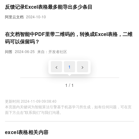
反馈记录Excel表格最多能导出多少条目
阿里云文档
2024-10-10
在文档智能中PDF里带二维码的，转换成Excel表格，二维
码可以保留吗？
问答
2024-06-25
来自：开发者社区
<
1
>
1 / 1
更新时间 2024-11-09 09:08:40
本页面内关键词为智能算法引擎基于机器学习所生成，如有任何问题，可在页
面下方点击"联系我们"与我们沟通。
excel表格相关内容