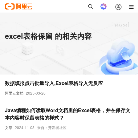
excel表格保留 的相关内容
数据填报点击批量导入,Excel表格导入无反应
阿里云文档
2025-03-26
Java编程如何读取Word文档里的Excel表格，并在保存文
本内容时保留表格的样式？
文章
2024-11-08
来自：开发者社区