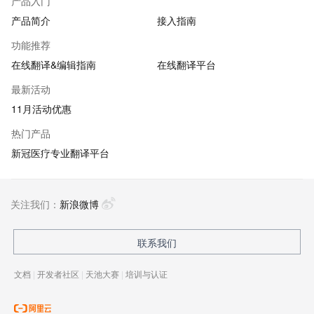
产品入门
产品简介
接入指南
功能推荐
在线翻译&编辑指南
在线翻译平台
最新活动
11月活动优惠
热门产品
新冠医疗专业翻译平台
关注我们：
新浪微博
联系我们
文档
|
开发者社区
|
天池大赛
|
培训与认证