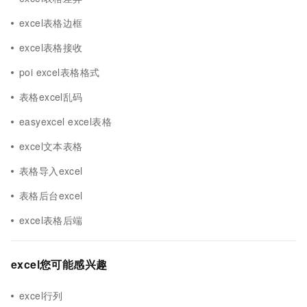
excel表格边框
excel表格接收
poi excel表格格式
表格excel乱码
easyexcel excel表格
excel文本表格
表格导入excel
表格后台excel
excel表格后端
excel您可能感兴趣
excel行列