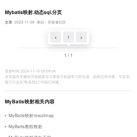
Mybatis映射.动态sql.分页
文章
2023-11-09
来自：开发者社区
<
1
>
1 / 1
更新时间 2024-11-10 09:09:04
本页面内关键词为智能算法引擎基于机器学习所生成，如有任何问题，可在页
面下方点击"联系我们"与我们沟通。
MyBatis映射相关内容
MyBatis映射resultmap
MyBatis教程映射