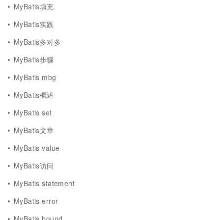
MyBatis填充
MyBatis实践
MyBatis多对多
MyBatis步骤
MyBatis mbg
MyBatis概述
MyBatis set
MyBatis文章
MyBatis value
MyBatis访问
MyBatis statement
MyBatis error
MyBatis bound