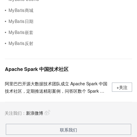
MyBatis商城
MyBatis日期
MyBatis嵌套
MyBatis反射
Apache Spark 中国技术社区
阿里巴巴开源大数据技术团队成立 Apache Spark 中国
+关注
技术社区，定期推送精彩案例，问答区数个 Spark 技
术同学每日在线答疑，只为营造 Spark 技术交流氛
围，欢迎加入！
关注我们：
新浪微博
联系我们