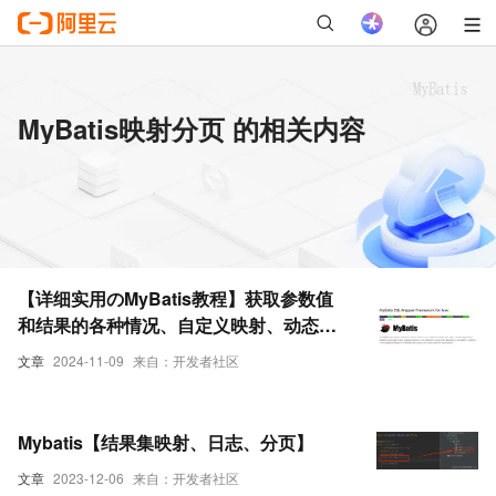
MyBatis映射分页 的相关内容
【详细实用のMyBatis教程】获取参数值
和结果的各种情况、自定义映射、动态
SQL、多级缓存、逆向工程、分页插件
文章
2024-11-09
来自：开发者社区
Mybatis【结果集映射、日志、分页】
文章
2023-12-06
来自：开发者社区