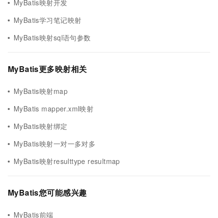
MyBatis映射开发
MyBatis学习笔记映射
MyBatis映射sql语句参数
MyBatis更多映射相关
MyBatis映射map
MyBatis mapper.xml映射
MyBatis映射绑定
MyBatis映射一对一多对多
MyBatis映射resulttype resultmap
MyBatis您可能感兴趣
MyBatis前端