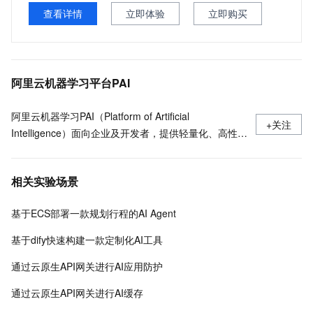
查看详情
立即体验
立即购买
阿里云机器学习平台PAI
阿里云机器学习PAI（Platform of Artificial
+关注
Intelligence）面向企业及开发者，提供轻量化、高性价
比的云原生机器学习平台，涵盖PAI-iTAG智能标注平
台、PAI-Designer（原Studio）可视化建模平台、PAI-
相关实验场景
DSW云原生交互式建模平台、PAI-DLC云原生AI基础平
台、PAI-EAS云原生弹性推理服务平台，支持千亿特
基于ECS部署一款规划行程的AI Agent
征、万亿样本规模加速训练，百余落地场景，全面提升
工程效率。
基于dify快速构建一款定制化AI工具
通过云原生API网关进行AI应用防护
通过云原生API网关进行AI缓存