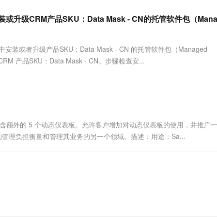
服务生态伙伴
视觉 Coding、空间感知、多模态思考等全面升级
1M上下文，专为长程任务能力而生
云工开物
企业应用
Works
Night Plan 支持 Qwen 3.8-Max
云原生大数据计算服务 MaxCompute
AI 办公
云防火墙
NEW
Red Hat
oud - 安装或升级CRM产品SKU：Data Mask - CN的托管软件包（Mana
30+ 款产品免费体验
Data Agent 驱动的一站式 Data+AI 开发治理平台
夜间 5 折，Qwen/Meoo/TokenPlan 客户专享
面向分析的企业级SaaS模式云数据仓库
AI智能应用
云原生的云
科研合作
ERP
堂（旗舰版）
SUSE
 ACK
智能客服
AI 应用构建
大模型原生
CRM
安装或者升级产品SKU：Data Mask - CN 的托管软件包（Managed
8s 服务
2个月
自动承接线索
建站小程序
 产品SKU：Data Mask - CN。步骤检查安...
Qoder
大模型服务平台百炼-应用模版
OA 办公系统
HOT
NEW
面向真实软件
个人版上线、团队版降价；千问3.8-Max首发发尝鲜
丰富多元化的应用模版和解决方案
力提升
财税管理
模板建站
万有无界
大模型服务平台百炼-智能体
400电话
定制建站
的模型效果
灵活可视化地构建企业级 Agent
方案
广告营销
模板小程序
秒悟
人工智能平台 PAI
ds（正式发布）描述：包含额外的 5 个动态仪表板。允许客户增加对动态仪表板的使用，并推广
定制小程序
云端极速 AI 
新一代 AI 视频生成模型，深度适配广告营销等场景
AI Native 的算法工程平台，一站式完成建模、训练、推理服务部署
的管理负担衡量和管理其业务的另一个领域。描述：用途：Sa...
APP 开发
建站系统
AI 应用
10分钟微调：让0.6B模型媲美235B模
多模态数据信
型
依托云原生高可用架构,实现Dify私有化部署
用1%尺寸在特定领域达到大模型90%以上效果