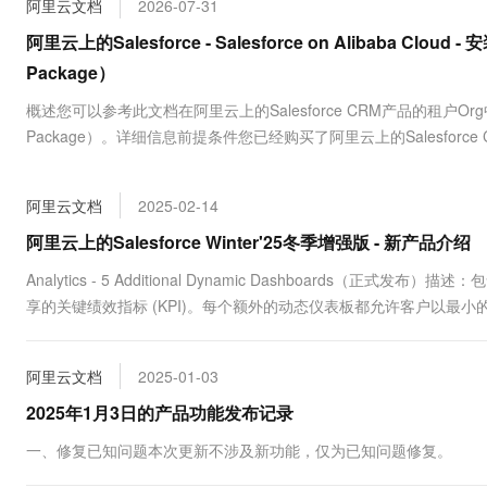
阿里云文档
2026-07-31
大数据开发治理平台 Data
AI 产品 免费试用
网络
安全
云开发大赛
Tableau 订阅
阿里云上的Salesforce - Salesforce on Alibaba Cl
1亿+ 大模型 tokens 和 
可观测
入门学习赛
中间件
Package）
AI空中课堂在线直播课
容器服务 Kubernetes 版
140+云产品 免费试用
大模型服务
上云与迁云
概述您可以参考此文档在阿里云上的Salesforce CRM产品的租户Org中
提供一站式管理容器应用的 K
产品新客免费试用，最长1
数据库
生态解决方案
Package）。详细信息前提条件您已经购买了阿里云上的Salesforce CRM
千问AI平台-Token Plan
企业出海
大模型ACA认证体验
大数据计算
助力企业全员 AI 认知与能
行业生态解决方案
政企业务
媒体服务
阿里云文档
2025-02-14
千问AI平台-模型体验
开发者生态解决方案
在线体验全尺寸、多种模态
阿里云上的Salesforce Winter'25冬季增强版 - 新产品介绍
企业服务与云通信
AI 开发和 AI 应用解决
Happy 系列大模型
Analytics - 5 Additional Dynamic Dashboar
域名与网站
享的关键绩效指标 (KPI)。每个额外的动态仪表板都允许客户以最小
终端用户计算
阿里云文档
2025-01-03
Serverless
大模型解决方案
2025年1月3日的产品功能发布记录
开发工具
快速部署 Dify，高效搭建 
一、修复已知问题本次更新不涉及新功能，仅为已知问题修复。
迁移与运维管理