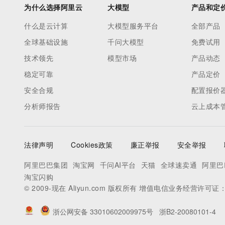
为什么选择阿里云
大模型
产品和定
什么是云计算
大模型服务平台
全部产品
全球基础设施
千问大模型
免费试用
技术领先
模型市场
产品动态
稳定可靠
产品定价
安全合规
配置报价
分析师报告
云上成本
法律声明
Cookies政策
廉正举报
安全举报
阿里巴巴集团
淘宝网
千问AI平台
天猫
全球速卖通
阿里巴
淘宝闪购
© 2009-现在 Aliyun.com 版权所有 增值电信业务经营许可证
浙公网安备 33010602009975号
浙B2-20080101-4