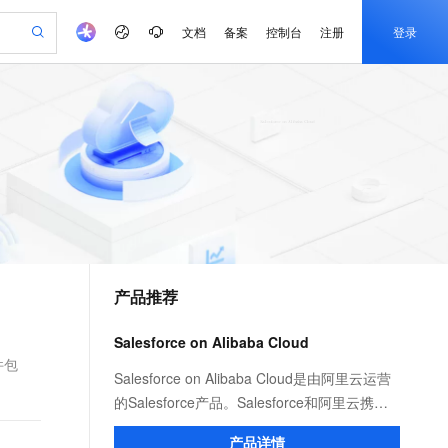
文档
备案
控制台
注册
登录
验
作计划
器
AI 活动
专业服务
服务伙伴合作计划
开发者社区
加入我们
产品动态
服务平台百炼
阿里云 OPC 创新助力计划
一站式生成采购清单，支持单品或批量购买
io：打造专属 AI 语音助手
S产品伙伴计划（繁花）
峰会
CS
造的大模型服务与应用开发平台
一句话生成原生可编辑精美 PPT 文稿
AI 生产力先锋
Al MaaS 服务伙伴赋能合作
域名
博文
Careers
至高可申请百万元
Qwen3.8-Max 模型上线
开启高性价比 AI 编程新体验
弹性可伸缩的云计算服务
Qwen-Audio-3.0-Realtime 端到端实时语音角色扮演
输入一句话想法, 轻松生成专业的 PPT
先锋实践拓展 AI 生产力的边界
Token 补贴，五大权
计划
海大会
伙伴信用分合作计划
商标
问答
社会招聘
益加速 OPC 成功
eek-V4-Pro
SS
一键部署幻兽帕鲁游戏服务器
飞天发布时刻
HOT
Open Search 向量检索版支
划
备案
电子书
校园招聘
pSeek-V4-Pro
视频创作，一键激活电商全链路生产力
稳定、安全、高性价比、高性能的云存储服务
一键购买专属联机服务器，轻松开启游戏
所见，即是所愿
持视频检索 Pipeline 功能
更多支持
划
公司注册
镜像站
视频生成
语音识别与合成
专属 QwenPaw
漫剧工坊：一站式动画创作平台
AI 实训营
HOT
应用身份服务 (IDaaS)
合作伙伴培训与认证
产品推荐
划
上云迁移
站生成，高效打造优质广告素材
全接入的云上超级电脑
从聊天伙伴进化为能主动干活的本地数字员工
快速生产连贯的高质量长漫剧
从基础到进阶，Agent 创客手把手教你
OpenClaw 管理能力上线
e-1.1-T2V
Qwen3-TTS-Flash
lScope
我要反馈
查询合作伙伴
畅细腻的高质量视频
离线语音合成大模型，多语言方言自适应，低延迟高稳定
n Alibaba Cloud ISV 合作
代维服务
建企业门户网站
10 分钟搭建微信、支付宝小程序
Salesforce on Alibaba Cloud
MaxCompute MaxFrame 提
创新加速
ope
登录合作伙伴管理后台
我要建议
站，无忧落地极速上线
以可视化方式快速构建移动和 PC 门户网站
国内短信简单易用，安全可靠，秒级触达，全球覆盖200+国家和地区。
高效部署网站，快速应用到小程序
供自动弹性内存功能
件包
e-1.1-I2V
Cosyvoice-V3-Flash
Salesforce on Alibaba Cloud是由阿里云运营
安全
畅自然，细节丰富
高表现力语音合成大模型，语音克隆听感自然
我要投诉
PolarDB
的Salesforce产品。Salesforce和阿里云携手
上云场景组合购
Milvus 弹性伸缩功能新增节
伴
漫剧创作，剧本、分镜、视频高效生成
100%兼容MySQL、PostgreSQL，兼容Oracle，支持集中和分布式
覆盖90%+业务场景，专享组合折扣价
点支持范围
为中国客户提供全球领先的CRM，借助客户
2V
VPN
Fun-ASR
产品详情