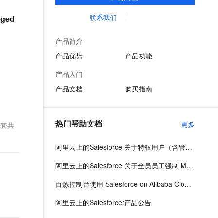
360为客户提供个性化体验，助您企业腾飞。
文戏情感细腻自然，动作戏激烈拳拳到肉，实现更强表演能力
支持中英文自由切换，具备更强的噪声鲁棒性
云聚AI 严选权益
AI 原生数据库服务发布
SSL 证书
联系我们
ged
，一键激活高效办公新体验
上边界网络安全防护产品
精选AI产品，从模型到应用全链提效
Agent 数据网关
堡垒机
AI 用量加速计划
云原生数据库 PolarDB
产品简介
应用
防火墙
、识别商机，让客服更高效、服务更出色。
新老同享，达量后返
Agentic Database 发布
产品优势
产品功能
千问办公
主机安全
NEW
的智能体编程平台
产品入门
一站式AI生产力平台
产品文档
购买指南
AI 应用及服务市场
伶鹊
企业级人与Agent协作平台，接入和调度多个数字员工
智能客服平台，对话机器人、对话分析、智能外呼
AI 应用
热门帮助文档
大模型服务平台百炼 - 全妙
更多
一套共
大模型
应用创作平台
多模态内容创作工具，已接入 DeepSeek
自然语言处理
阿里云上的Salesforce 关于特权用户（含管理员）强制抗钓鱼 MFA 的变更及准备工作
数据标注
阿里云上的Salesforce 关于全员员工强制 MFA 的变更及准备工作
机器学习
百炼控制台使用 Salesforce on Alibaba Cloud MCP 操作指南
息提取
与 AI 智能体进行实时音视频通话
阿里云上的Salesforce:产品公告
从文本、图片、视频中提取结构化的属性信息
构建支持视频理解的 AI 音视频实时通话应用