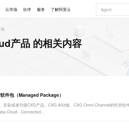
云市场
伙伴
服务
了解阿里云
d产品
AI 特惠
数据与 API
成为产品伙伴
企业增值服务
最佳实践
价格计算器
AI 场景体
基础软件
产品伙伴合
阿里云认证
市场活动
配置报价
大模型
a Cloud产品 的相关内容
自助选配和估算价格
新方式
睿译宝，AI翻译排版一步到位
智启 AI 普惠权益
产品生态集成认证中心
企业支持计划
云上春晚
域名与网站
千问官方 MaaS 平台，为开发者和 Agent 而生，新用户赠送 1 亿 + tokens 额度
Qwen Aud
AI Coding
阿里云Maa
2026 阿里云
云服务器 E
为企业打
数据集
Windows
大模型认证
模型
NEW
NEW
交付可用成果
值低价云产品抢先购
上传文档即自动完成翻译和格式还原
至高享 1亿+免费 tokens，加速 Al 应用落地
提供智能易用的域名与建站服务
智能编程，一键
安全可靠、
产品生态伙伴
专家技术服务
云上奥运之旅
弹性计算合作
阿里云中企出
手机三要素
宝塔 Linux
全部认证
价格优势
有专属领域专家
GLM-5.2：长任务时代开源旗舰模型
阿里云 OPC 创新助力计划
千问大模型
即刻拥有 DeepS
AI 电商营销
对象存储 O
大模型
产品生态伙伴工作台
企业增值服务台
云栖战略参考
云存储合作计
云栖大会
身份实名认证
CentOS
训练营
推动算力普惠，释放技术红利
最高返9万
多领域专家智能体,一键组建 AI 虚拟交付团队
快速构建应用程序和网站，即刻迈出上云第一步
至高百万元 Token 补贴，加速一人公司成长
多元化、高性能、安全可靠的大模型服务
真正可用的 1M 上下文,一次完成代码全链路开发
轻松解锁专属 Dee
从图文生成到
云上的中国
数据库合作计
活动全景
短信
Docker
图片和
站式影视创作平台
Hermes Agent，打造自进化智能体
Token Plan 模型订阅计划
数字证书管理服务（原SSL证书）
5 分钟轻松部署
AI 广告创作
无影云电脑
企业成长
NEW
信息公告
看见新力量
云网络合作计
OCR 文字识别
JAVA
证享300元代金券
可视化编排打通从文字构思到成片全链路闭环
全托管，含MySQL、PostgreSQL、SQL Server、MariaDB多引擎
自主进化，持久记忆，越用越聪明
Qwen3.8-Max 首发尝鲜，限时加量 10 倍，夜间低至2折
实现全站HTTPS，呈现可信的WEB访问
图文、视频一
随时随地安
Kimi-K3
HappyHors
NEW
魔搭 Mode
loud
服务实践
官网公告
托管软件包（Managed Package）
Kimi 最新旗舰模型，长程编程与推理利器
让文字生成流
金融模力时刻
Salesforce O
版
发票查验
全能环境
Claude Code + GStack 打造工程团队
千问办公，限时限量积分加倍
Qoder
低代码高效构
AI 建站
短信服务
型
NEW
作计划
计划
创新中心
魔搭 ModelSc
健康状态
理服务
让AI从“聊天伙伴”进化为能干活的“数字员工”
安装技能 GStack，拥有专属 AI 工程团队
你的AI工作搭子，覆盖日常办公高频场景
面向真实软件的智能体编程平台
0 代码专业建
安装或者升级CXG产品、CXG AI功能、CXG Omni-Channel的托管软
客户案例
天气预报查询
操作系统
Deepseek-v4-pro
HappyHors
态合作计划
loud - Connected...
态智能体模型
旗舰 MoE 大模型，百万上下文与顶尖推理能力
图生视频，流
同享
万小智 AI 建站低至 15元/月
Qoder CN
AI 短剧/漫剧
云原生数据库 
快递物流查询
WordPress
成为服务伙
高校合作
点，立即开启云上创新
覆盖公网/内网、递归/权威、移动APP等全场景解析服务
送.CN域名，送备案服务码
基于千问大模型等，支持代码智能生成、研发智能问答
AI助力短剧
GLM-5.2
Wan2.7-T
Ubuntu