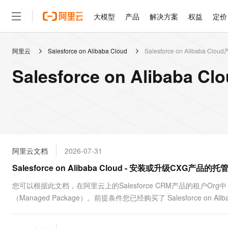
大模型
产品
解决方案
权益
定价
阿里云
Salesforce on Alibaba Cloud
Salesforce on Alibaba Clou
大模型
产品
解决方案
权益
定价
云市场
伙伴
服务
了解阿里云
精选产品
精选解决方案
普惠上云
产品定价
精选商城
成为销售伙伴
售前咨询
为什么选择阿里云
千问AI平台
Salesforce on Alibab
了解云产品的定价详情
大模型服务平台百炼
千问办公，解锁你的工作
普惠上云 官方力荐
分销伙伴
在线服务
网站建设
什么是云计算
大
大模型服务与应用平台
企业级Agent产品，直接
云服务器38元/年起，超
咨询伙伴
多端小程序
技术领先
云上成本管理
售后服务
轻量应用服务器
Agency Agents：拥
官方推荐返现计划
大模型
精选产品
精选解决方案
Salesforce 国际版订阅
稳定可靠
管理和优化成本
推荐新用户得奖励，单订单
销售伙伴合作计划
自助服务
友盟天域
安全合规
人工智能与机器学习
AI
文本生成
云数据库 RDS
HappyHorse 打造一
云工开物
无影生态合作计划
在线服务
阿里云文档
2026-07-31
观测云
分析师报告
高校专属算力普惠，学生认
计算
互联网应用开发
Qwen3.8-Max
HOT
Salesforce On Alibaba C
工单服务
Salesforce on Alibaba Cloud - 安装或升级CXG产品的
智能体时代全能旗舰模型
Tuya 物联网平台阿里云
研究报告与白皮书
人工智能平台 PAI
快速拥有专属 OpenClaw
大模
Consulting Partner 合
大数据
容器
免费试用
短信专区
一站式AI开发、训练和推
您可以根据此文档，在阿里云上的Salesforce CRM产品的租户Org中，
蓝凌 OA
Qwen3.7-Plus
AI 大模型销售与服务生
现代化应用
（Managed Package）。前提条件您已经购买了 Salesforce on Alibaba C
存储
天池大赛
能看、能想、能动手的多模
云解析DNS
解决方案免费试用 新老
电子合同
最高领取价值200元试用
安全
网络与CDN
AI 算法大赛
Qwen3-VL-Plus
畅捷通