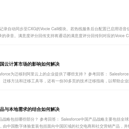
一个 AI 助手
超强辅助，Bol
即刻拥有 DeepSeek-R1 满血版
在企业官网、通讯软件中为客户提供 AI 客服
多种方案随心选，轻松解锁专属 DeepSeek
记录自动同步至CXG的Vocie Call模块。若热线服务后台配置已启用语音
的录音。满意度评分回传支持将通话的满意度评分回传到对应的Voice Call
ce对中国云计算市场的影响如何解决
sforce为迁移到阿里云上的企业提供了哪些支持？ 参考回答： Salesforc
、迁移方法和迁移工具等，还有一份30多页的技术迁移指南，以帮助企业
市场的产品与本地需求的结合如何解决
中国产品战略包括哪些部分？ 参考回答： Salesforce中国产品战略主要包括全
，由中国数字体验套装包括面向中国区域的社交电商和社交营销产品，并