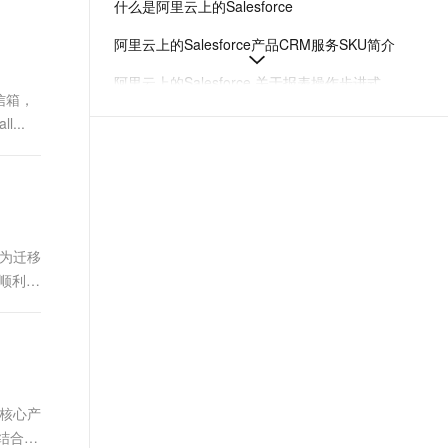
什么是阿里云上的Salesforce
t.diy 一步搞定创意建站
构建大模型应用的安全防护体系
通过自然语言交互简化开发流程,全栈开发支持
通过阿里云安全产品对 AI 应用进行安全防护
阿里云上的Salesforce产品CRM服务SKU简介
阿里云上的Salesforce 关于报表操作步进式认证（Step-up Auth）的变更及准备工作
信箱，
在 Salesforce on Alibaba Cloud Org 中调用百炼 Agent 最佳实践：获取 Access Token 并传递给百炼 Agent API
...
阿里云上的Salesforce CRM AI 能力
客户关系管理CRM产品发布说明
e为迁移
顺利完
球核心产
结合了