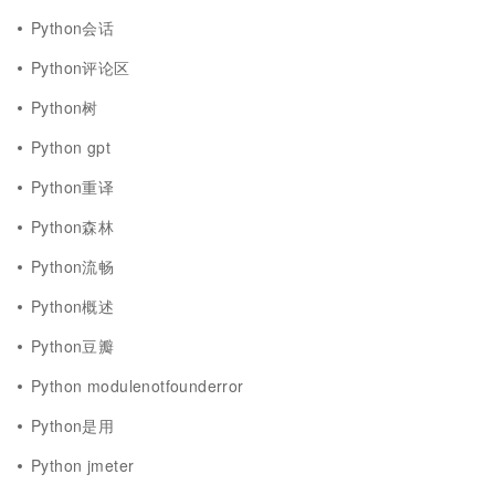
Python会话
Python评论区
Python树
Python gpt
Python重译
Python森林
Python流畅
Python概述
Python豆瓣
Python modulenotfounderror
Python是用
Python jmeter