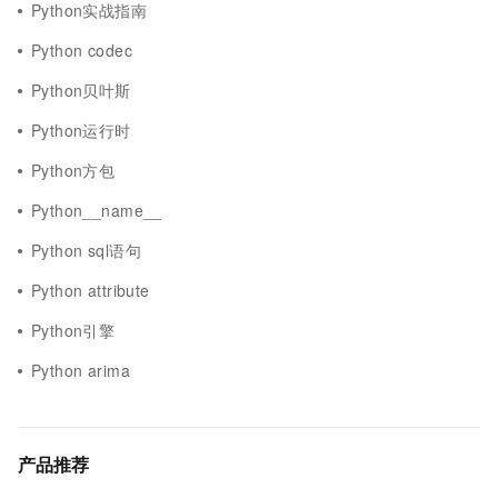
Python实战指南
Python codec
Python贝叶斯
Python运行时
Python方包
Python__name__
Python sql语句
Python attribute
Python引擎
Python arima
产品推荐