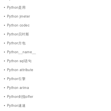
Python是用
Python jmeter
Python codec
Python贝叶斯
Python方包
Python__name__
Python sql语句
Python attribute
Python引擎
Python arima
Python剑指offer
Python速速