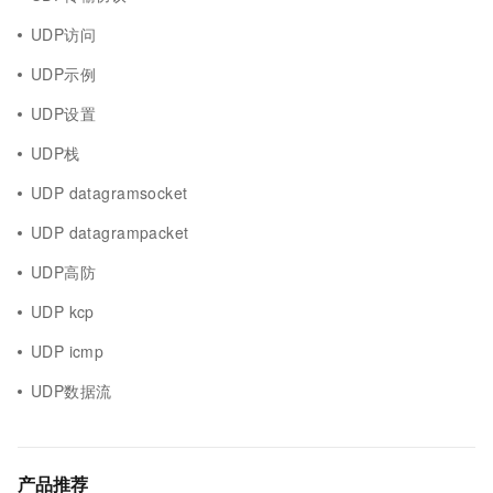
UDP访问
UDP示例
UDP设置
UDP栈
UDP datagramsocket
UDP datagrampacket
UDP高防
UDP kcp
UDP icmp
UDP数据流
产品推荐