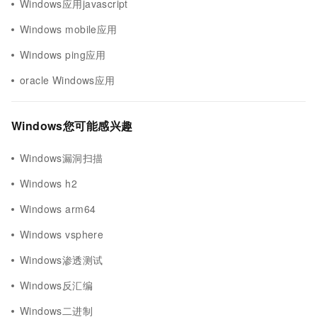
Windows应用javascript
Windows mobile应用
Windows ping应用
oracle Windows应用
Windows您可能感兴趣
Windows漏洞扫描
Windows h2
Windows arm64
Windows vsphere
Windows渗透测试
Windows反汇编
Windows二进制