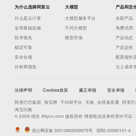
为什么选择阿里云
大模型
产品和定
什么是云计算
大模型服务平台
全部产品
全球基础设施
千问大模型
免费试用
技术领先
模型市场
产品动态
稳定可靠
产品定价
安全合规
配置报价
分析师报告
云上成本
法律声明
Cookies政策
廉正举报
安全举报
阿里巴巴集团
淘宝网
千问AI平台
天猫
全球速卖通
阿里巴
淘宝闪购
© 2009-现在 Aliyun.com 版权所有 增值电信业务经营许可证
浙公网安备 33010602009975号
浙B2-20080101-4