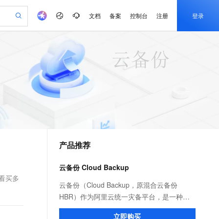
文档
备案
控制台
注册
登录
验
作计划
器
AI 活动
专业服务
服务伙伴合作计划
开发者社区
加入我们
产品动态
服务平台百炼
阿里云 OPC 创新助力计划
一站式生成采购清单，支持单品或批量购买
可编辑精美 PPT 文稿
S产品伙伴计划（繁花）
峰会
CS
造的大模型服务与应用开发平台
Agency Agents：拥有专属领域专家
AI 生产力先锋
Al MaaS 服务伙伴赋能合作
域名
博文
Careers
至高可申请百万元
Qwen3.8-Max 模型上线
 轻松生成专业的 PPT
开启高性价比 AI 编程新体验
弹性可伸缩的云计算服务
先锋实践拓展 AI 生产力的边界
多领域专家智能体,一键组建 AI 虚拟交付团队
Token 补贴，五大权
计划
海大会
伙伴信用分合作计划
商标
问答
社会招聘
益加速 OPC 成功
帕鲁游戏服务器
SS
HappyHorse 打造一站式影视创作平台
飞天发布时刻
HOT
Open Search 向量检索版支
划
备案
电子书
校园招聘
联机服务器，轻松开启游戏
视频创作，一键激活电商全链路生产力
稳定、安全、高性价比、高性能的云存储服务
所见，即是所愿
持视频检索 Pipeline 功能
可视化编排打通从文字构思到成片全链路闭环
更多支持
划
公司注册
镜像站
视频生成
语音识别与合成
 智能体与工作流应用
漫剧工坊：一站式动画创作平台
AI 实训营
应用身份服务 (IDaaS)
合作伙伴培训与认证
产品推荐
划
上云迁移
站生成，高效打造优质广告素材
全接入的云上超级电脑
通过阿里云百炼高效搭建AI应用,助力高效开发
快速生产连贯的高质量长漫剧
从基础到进阶，Agent 创客手把手教你
OpenClaw 管理能力上线
e-1.1-T2V
Qwen3-TTS-Flash
lScope
我要反馈
查询合作伙伴
畅细腻的高质量视频
离线语音合成大模型，多语言方言自适应，低延迟高稳定
n Alibaba Cloud ISV 合作
代维服务
建企业门户网站
10 分钟搭建微信、支付宝小程序
云备份 Cloud Backup
MaxCompute MaxFrame 提
创新加速
ope
登录合作伙伴管理后台
我要建议
站，无忧落地极速上线
以可视化方式快速构建移动和 PC 门户网站
国内短信简单易用，安全可靠，秒级触达，全球覆盖200+国家和地区。
高效部署网站，快速应用到小程序
供自动弹性内存功能
看买多
e-1.1-I2V
Cosyvoice-V3-Flash
云备份（Cloud Backup，原混合云备份
安全
畅自然，细节丰富
高表现力语音合成大模型，语音克隆听感自然
我要投诉
PolarDB
HBR）作为阿里云统一灾备平台，是一种简
上云场景组合购
Milvus 弹性伸缩功能新增节
伴
漫剧创作，剧本、分镜、视频高效生成
100%兼容MySQL、PostgreSQL，兼容Oracle，支持集中和分布式
覆盖90%+业务场景，专享组合折扣价
点支持范围
单易用、敏捷高效、安全可靠的公共云数据
2V
VPN
Fun-ASR
立即购买