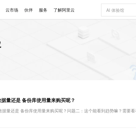
云市场
伙伴
服务
了解阿里云
AI 特惠
数据与 API
成为产品伙伴
企业增值服务
最佳实践
价格计算器
AI 场景体
基础软件
产品伙伴合
阿里云认证
市场活动
配置报价
大模型
容
自助选配和估算价格
步到位
智启 AI 普惠权益
产品生态集成认证中心
企业支持计划
云上春晚
域名与网站
Qwen Audio：打造专属 AI 语音助手
千问官方 MaaS 平台，为开发者和 Agent 而生，新用户赠送 1 亿 + tokens 额度
一句话生成原生
AI Coding
阿里云Maa
2026 阿里云
云服务器 E
为企业打
数据集
Windows
大模型认证
模型
NEW
NEW
格式还原
值低价云产品抢先购
至高享 1亿+免费 tokens，加速 Al 应用落地
提供智能易用的域名与建站服务
Qwen-Audio-3.0-Realtime 端到端实时语音角色扮演
输入一句话想法,
智能编程，一键
安全可靠、
产品生态伙伴
专家技术服务
云上奥运之旅
弹性计算合作
阿里云中企出
手机三要素
宝塔 Linux
全部认证
价格优势
开源旗舰模型
即刻拥有 DeepSeek-V4-Pro
阿里云 OPC 创新助力计划
千问大模型
一键部署幻兽
AI 电商营销
对象存储 O
大模型
产品生态伙伴工作台
企业增值服务台
云栖战略参考
云存储合作计
云栖大会
身份实名认证
CentOS
训练营
推动算力普惠，释放技术红利
最高返9万
真正可用的 1M 上下文,一次完成代码全链路开发
快速构建应用程序和网站，即刻迈出上云第一步
轻松解锁专属 DeepSeek-V4-Pro
至高百万元 Token 补贴，加速一人公司成长
多元化、高性能、安全可靠的大模型服务
一键购买专属
从图文生成到
云上的中国
数据库合作计
活动全景
短信
Docker
图片和
自进化智能体
5 分钟轻松部署专属 QwenPaw
Token Plan 模型订阅计划
数字证书管理服务（原SSL证书）
高效搭建 AI
AI 广告创作
无影云电脑
企业成长
NEW
HOT
信息公告
看见新力量
云网络合作计
OCR 文字识别
JAVA
越聪明
证享300元代金券
全托管，含MySQL、PostgreSQL、SQL Server、MariaDB多引擎
Qwen3.8-Max 首发尝鲜，限时加量 10 倍，夜间低至2折
实现全站HTTPS，呈现可信的WEB访问
从聊天伙伴进化为能主动干活的本地数字员工
图文、视频一
随时随地安
Kimi-K3
HappyHors
NEW
魔搭 Mode
loud
服务实践
官网公告
数据量还是 备份库使用量来购买呢？
Kimi 最新旗舰模型，长程编程与推理利器
让文字生成流
金融模力时刻
Salesforce O
版
发票查验
全能环境
Claude Code + GStack 打造工程团队
千问办公，限时限量积分加倍
Qoder
低代码高效构
AI 建站
短信服务
型
NEW
作计划
计划
创新中心
魔搭 ModelSc
健康状态
理服务
让AI从“聊天伙伴”进化为能干活的“数字员工”
安装技能 GStack，拥有专属 AI 工程团队
你的AI工作搭子，覆盖日常办公高频场景
面向真实软件的智能体编程平台
0 代码专业建
数据量还是 备份库使用量来购买呢？问题二：这个能看到趋势嘛？需要看
客户案例
天气预报查询
操作系统
Deepseek-v4-pro
HappyHors
态合作计划
态智能体模型
旗舰 MoE 大模型，百万上下文与顶尖推理能力
图生视频，流
同享
万小智 AI 建站低至 15元/月
Qoder CN
AI 短剧/漫剧
云原生数据库 
快递物流查询
WordPress
成为服务伙
高校合作
点，立即开启云上创新
覆盖公网/内网、递归/权威、移动APP等全场景解析服务
送.CN域名，送备案服务码
基于千问大模型等，支持代码智能生成、研发智能问答
AI助力短剧
GLM-5.2
Wan2.7-T
Ubuntu