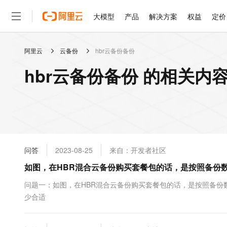
大模型
产品
解决方案
权益
定价
阿里云
云备份
hbr云备份备份
大模型
产品
解决方案
权益
定价
云市场
伙伴
服务
了解阿里云
精选产品
精选解决方案
普惠上云
产品定价
精选商城
成为销售伙伴
售前咨询
为什么选择阿里云
千问AI平台
hbr云备份备份 的相关内
了解云产品的定价详情
大模型服务平台百炼
睿译宝，AI翻译排版一
普惠上云 官方力荐
分销伙伴
在线服务
网站建设
什么是云计算
大
大模型服务与应用平台
上传文档即自动完成翻译和
云服务器38元/年起，超
咨询伙伴
多端小程序
技术领先
云上成本管理
售后服务
轻量应用服务器
GLM-5.2：长任务时代
官方推荐返现计划
大模型
精选产品
精选解决方案
Salesforce 国际版订阅
稳定可靠
管理和优化成本
推荐新用户得奖励，单订单
销售伙伴合作计划
自助服务
友盟天域
安全合规
人工智能与机器学习
AI
文本生成
云数据库 RDS
Hermes Agent，打造
云工开物
无影生态合作计划
在线服务
问答
2023-08-25
来自：开发者社区
观测云
分析师报告
自主进化，持久记忆，越用
高校专属算力普惠，学生认
计算
互联网应用开发
Qwen3.8-Max
HOT
Salesforce On Alibaba C
工单服务
如图，在HBR混合云备份购买套餐包的话，是按照备份
智能体时代全能旗舰模型
Tuya 物联网平台阿里云
研究报告与白皮书
人工智能平台 PAI
快速拥有专属 OpenClaw
大模
Consulting Partner 合
大数据
容器
免费试用
短信专区
一站式AI开发、训练和推
问题一：如图，在HBR混合云备份购买套餐包的话，是按照备份
蓝凌 OA
Qwen3.7-Plus
AI 大模型销售与服务生
现代化应用
少合适
存储
天池大赛
能看、能想、能动手的多模
云解析DNS
解决方案免费试用 新老
电子合同
最高领取价值200元试用
安全
网络与CDN
AI 算法大赛
Qwen3-VL-Plus
畅捷通