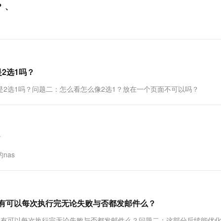
 、
一个 AI 助手
超强辅助，Bol
即刻拥有 DeepSeek-R1 满血版
在企业官网、通讯软件中为客户提供 AI 客服
多种方案随心选，轻松解锁专属 DeepSeek
2选1吗？
是2选1吗？问题二：怎么看怎么像2选1？放在一个页面不可以吗？
？
nas
 有可以每次执行完无论失败与否都发邮件么？
警 有可以每次执行完无论失败与否都发邮件么？问题二：这部分后续能优