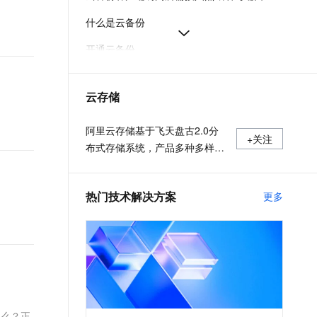
t.diy 一步搞定创意建站
构建大模型应用的安全防护体系
什么是云备份
通过自然语言交互简化开发流程,全栈开发支持
通过阿里云安全产品对 AI 应用进行安全防护
开通云备份
云备份各地域公网与VPC接入地址-云备份-阿里云
云存储
停止云备份服务计费
本文详细介绍了云备份中数据库备份的常见问题及解决方案，涵盖实例注册、客户端状态、备份失败处理等关键运维场景。
阿里云存储基于飞天盘古2.0分
+关注
布式存储系统，产品多种多样，
充分满足用户数据存储和迁移上
云需求。
热门技术解决方案
更多
化么？正