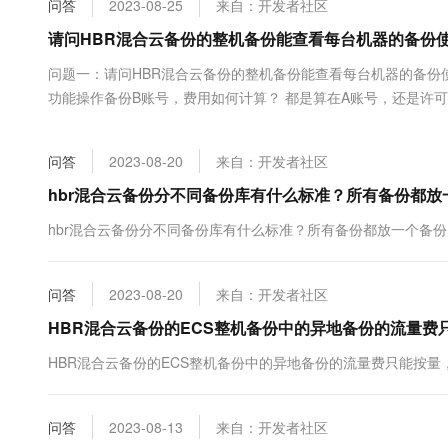
问答
2023-08-25
来自：开发者社区
大数据开发治理平台 Data
AI 产品 免费试用
网络
安全
云开发大赛
Tableau 订阅
请问HBR混合云备份的整机备份能查看每台机器的备份
1亿+ 大模型 tokens 和 
可观测
入门学习赛
中间件
AI空中课堂在线直播课
问题一：请问HBR混合云备份的整机备份能查看每台机器的备份
云防火墙
140+云产品 免费试用
大模型服务
功能操作备份B账号，费用如何计算？ 都是算在A账号，还是许可
上云与迁云
云原生的云上边界网络安全
产品新客免费试用，最长1
数据库
生态解决方案
千问AI平台-Token Plan
企业出海
大模型ACA认证体验
大数据计算
问答
2023-08-20
来自：开发者社区
助力企业全员 AI 认知与能
行业生态解决方案
政企业务
媒体服务
千问AI平台-模型体验
hbr混合云备份分不同备份库有什么标准？所有备份都
开发者生态解决方案
在线体验全尺寸、多种模态
企业服务与云通信
hbr混合云备份分不同备份库有什么标准？所有备份都放一个备
AI 开发和 AI 应用解决
Happy 系列大模型
域名与网站
问答
2023-08-20
来自：开发者社区
终端用户计算
HBR混合云备份的ECS整机备份中的异地备份的流量费
Serverless
大模型解决方案
HBR混合云备份的ECS整机备份中的异地备份的流量费只能按量
开发工具
快速部署 Dify，高效搭建 
问答
2023-08-13
来自：开发者社区
迁移与运维管理