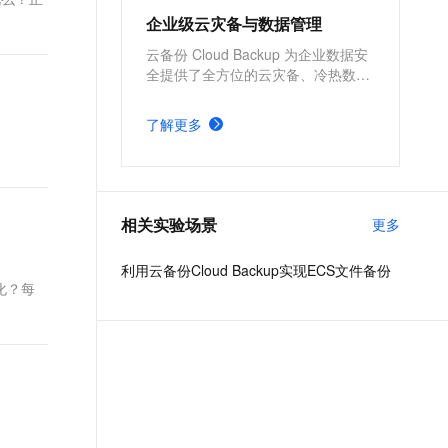
企业级云灾备与数据管理
云备份 Cloud Backup 为企业数据安
全提供了全方位的云灾备、冷热数据
统一管理能力，全面覆盖公共云、混
合云以及本地 IDC 生产环境，帮助用
了解更多
户减少因自然灾害、系统故障、运维
事故、勒索病毒等造成的数据丢失而
带来的业务影响。
相关实验场景
更多
利用云备份Cloud Backup实现ECS文件备份
化？每