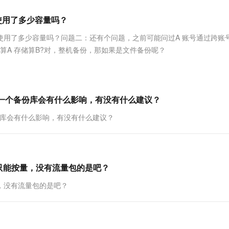
服务生态伙伴
视觉 Coding、空间感知、多模态思考等全面升级
1M上下文，专为长程任务能力而生
云工开物
企业应用
Works
Night Plan 支持 Qwen 3.8-Max
云原生大数据计算服务 MaxCompute
AI 办公
容器服务 Kub
NEW
Red Hat
使用了多少容量吗？
30+ 款产品免费体验
Data Agent 驱动的一站式 Data+AI 开发治理平台
夜间 5 折，Qwen/Meoo/TokenPlan 客户专享
面向分析的企业级SaaS模式云数据仓库
AI智能应用
提供一站式管
科研合作
ERP
堂（旗舰版）
SUSE
使用了多少容量吗？问题二：还有个问题，之前可能问过A 账号通过跨账
智能客服
AI 应用构建
大模型原生
CRM
算A 存储算B?对，整机备份，那如果是文件备份呢？
防护产品
2个月
自动承接线索
建站小程序
Qoder
大模型服务平台百炼-应用模版
OA 办公系统
HOT
NEW
面向真实软件
个人版上线、团队版降价；千问3.8-Max首发发尝鲜
丰富多元化的应用模版和解决方案
力提升
财税管理
模板建站
万有无界
大模型服务平台百炼-智能体
放一个备份库会有什么影响，有没有什么建议？
400电话
定制建站
的模型效果
灵活可视化地构建企业级 Agent
份库会有什么影响，有没有什么建议？
方案
广告营销
模板小程序
秒悟
人工智能平台 PAI
定制小程序
云端极速 AI 
新一代 AI 视频生成模型，深度适配广告营销等场景
AI Native 的算法工程平台，一站式完成建模、训练、推理服务部署
APP 开发
只能按量，没有流量包的是吧？
建站系统
，没有流量包的是吧？
AI 应用
10分钟微调：让0.6B模型媲美235B模
多模态数据信
型
依托云原生高可用架构,实现Dify私有化部署
用1%尺寸在特定领域达到大模型90%以上效果