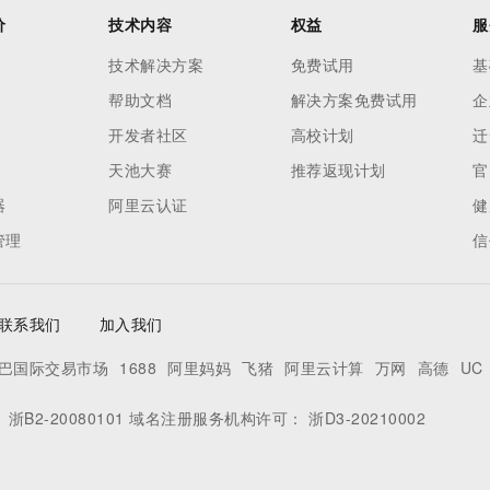
价
技术内容
权益
服
技术解决方案
免费试用
基
帮助文档
解决方案免费试用
企
开发者社区
高校计划
迁
天池大赛
推荐返现计划
官
器
阿里云认证
健
管理
信
联系我们
加入我们
巴国际交易市场
1688
阿里妈妈
飞猪
阿里云计算
万网
高德
UC
：
浙B2-20080101
域名注册服务机构许可：
浙D3-20210002