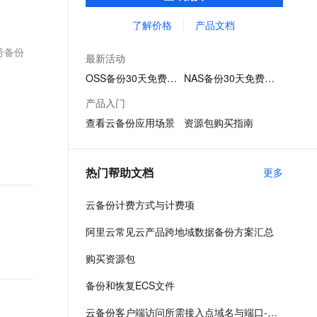
管理服务，可以为阿里云及本地自建机房内
文戏情感细腻自然，动作戏激烈拳拳到肉，实现更强表演能力
支持中英文自由切换，具备更强的噪声鲁棒性
ernetes 版 ACK
云聚AI 严选权益
AI 原生数据库服务发布
SSL 证书
的多种数据类型提供备份、容灾保护以及策
了解价格
产品文档
，一键激活高效办公新体验
理容器应用的 K8s 服务
精选AI产品，从模型到应用全链提效
Agent 数据网关
略化归档管理。
堡垒机
号备份
AI 用量加速计划
云原生数据库 PolarDB
最新活动
应用
防火墙
、识别商机，让客服更高效、服务更出色。
新老同享，达量后返
Agentic Database 发布
OSS备份30天免费试用
NAS备份30天免费试用
千问办公
主机安全
NEW
产品入门
的智能体编程平台
一站式AI生产力平台
查看云备份应用场景
资源包购买指南
AI 应用及服务市场
伶鹊
企业级人与Agent协作平台，接入和调度多个数字员工
智能客服平台，对话机器人、对话分析、智能外呼
AI 应用
热门帮助文档
更多
大模型服务平台百炼 - 全妙
大模型
应用创作平台
多模态内容创作工具，已接入 DeepSeek
云备份计费方式与计费项
自然语言处理
阿里云常见云产品跨地域数据备份方案汇总
数据标注
购买资源包
机器学习
息提取
与 AI 智能体进行实时音视频通话
备份和恢复ECS文件
从文本、图片、视频中提取结构化的属性信息
构建支持视频理解的 AI 音视频实时通话应用
云备份客户端访问所需接入点域名与端口-云备份-阿里云