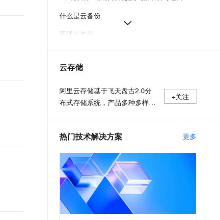
t.diy 一步搞定创意建站
构建大模型应用的安全防护体系
什么是云备份
通过自然语言交互简化开发流程,全栈开发支持
通过阿里云安全产品对 AI 应用进行安全防护
开通云备份
停止云备份服务计费
云存储
云备份各地域公网与VPC接入地址-云备份-阿里云
本文详细介绍了云备份中数据库备份的常见问题及解决方案，涵盖实例注册、客户端状态、备份失败处理等关键运维场景。
阿里云存储基于飞天盘古2.0分
+关注
布式存储系统，产品多种多样，
充分满足用户数据存储和迁移上
云需求。
热门技术解决方案
更多