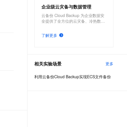
企业级云灾备与数据管理
云备份 Cloud Backup 为企业数据安
全提供了全方位的云灾备、冷热数据
统一管理能力，全面覆盖公共云、混
合云以及本地 IDC 生产环境，帮助用
了解更多
户减少因自然灾害、系统故障、运维
事故、勒索病毒等造成的数据丢失而
带来的业务影响。
相关实验场景
更多
利用云备份Cloud Backup实现ECS文件备份