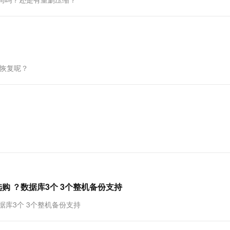
一个 AI 助手
超强辅助，Bol
即刻拥有 DeepSeek-R1 满血版
在企业官网、通讯软件中为客户提供 AI 客服
多种方案随心选，轻松解锁专属 DeepSeek
何恢复呢？
购 ？数据库3个 3个整机备份支持
据库3个 3个整机备份支持