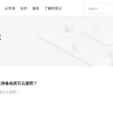
云市场
伙伴
服务
了解阿里云
AI 特惠
数据与 API
成为产品伙伴
企业增值服务
最佳实践
价格计算器
AI 场景体
基础软件
产品伙伴合
阿里云认证
市场活动
配置报价
大模型
容
自助选配和估算价格
新方式
睿译宝，AI翻译排版一步到位
智启 AI 普惠权益
产品生态集成认证中心
企业支持计划
云上春晚
域名与网站
千问官方 MaaS 平台，为开发者和 Agent 而生，新用户赠送 1 亿 + tokens 额度
Qwen Aud
AI Coding
阿里云Maa
2026 阿里云
云服务器 E
为企业打
数据集
Windows
大模型认证
模型
NEW
NEW
交付可用成果
值低价云产品抢先购
上传文档即自动完成翻译和格式还原
至高享 1亿+免费 tokens，加速 Al 应用落地
提供智能易用的域名与建站服务
智能编程，一键
安全可靠、
产品生态伙伴
专家技术服务
云上奥运之旅
弹性计算合作
阿里云中企出
手机三要素
宝塔 Linux
全部认证
价格优势
有专属领域专家
GLM-5.2：长任务时代开源旗舰模型
阿里云 OPC 创新助力计划
千问大模型
即刻拥有 DeepS
AI 电商营销
对象存储 O
大模型
产品生态伙伴工作台
企业增值服务台
云栖战略参考
云存储合作计
云栖大会
身份实名认证
CentOS
训练营
推动算力普惠，释放技术红利
最高返9万
多领域专家智能体,一键组建 AI 虚拟交付团队
快速构建应用程序和网站，即刻迈出上云第一步
至高百万元 Token 补贴，加速一人公司成长
多元化、高性能、安全可靠的大模型服务
真正可用的 1M 上下文,一次完成代码全链路开发
轻松解锁专属 Dee
从图文生成到
云上的中国
数据库合作计
活动全景
短信
Docker
图片和
站式影视创作平台
Hermes Agent，打造自进化智能体
Token Plan 模型订阅计划
数字证书管理服务（原SSL证书）
5 分钟轻松部署
AI 广告创作
无影云电脑
企业成长
NEW
信息公告
看见新力量
云网络合作计
OCR 文字识别
JAVA
证享300元代金券
可视化编排打通从文字构思到成片全链路闭环
全托管，含MySQL、PostgreSQL、SQL Server、MariaDB多引擎
自主进化，持久记忆，越用越聪明
Qwen3.8-Max 首发尝鲜，限时加量 10 倍，夜间低至2折
实现全站HTTPS，呈现可信的WEB访问
图文、视频一
随时随地安
Kimi-K3
HappyHors
NEW
魔搭 Mode
loud
服务实践
官网公告
支持备份其它云是吧？
Kimi 最新旗舰模型，长程编程与推理利器
让文字生成流
金融模力时刻
Salesforce O
版
发票查验
全能环境
Claude Code + GStack 打造工程团队
千问办公，限时限量积分加倍
Qoder
低代码高效构
AI 建站
短信服务
型
NEW
作计划
计划
创新中心
魔搭 ModelSc
健康状态
理服务
让AI从“聊天伙伴”进化为能干活的“数字员工”
安装技能 GStack，拥有专属 AI 工程团队
你的AI工作搭子，覆盖日常办公高频场景
面向真实软件的智能体编程平台
0 代码专业建
其它云是吧？
客户案例
天气预报查询
操作系统
Deepseek-v4-pro
HappyHors
态合作计划
态智能体模型
旗舰 MoE 大模型，百万上下文与顶尖推理能力
图生视频，流
同享
万小智 AI 建站低至 15元/月
Qoder CN
AI 短剧/漫剧
云原生数据库 
快递物流查询
WordPress
成为服务伙
高校合作
点，立即开启云上创新
覆盖公网/内网、递归/权威、移动APP等全场景解析服务
送.CN域名，送备案服务码
基于千问大模型等，支持代码智能生成、研发智能问答
AI助力短剧
GLM-5.2
Wan2.7-T
Ubuntu