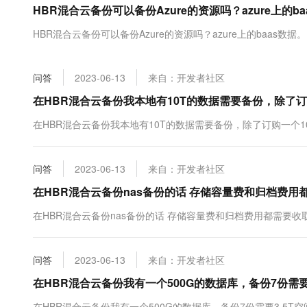
HBR混合云备份可以备份Azure的资源吗？azure上的ba
大数据开发治理平台 Data
AI 产品 免费试用
网络
安全
云开发大赛
Tableau 订阅
1亿+ 大模型 tokens 和 
HBR混合云备份可以备份Azure的资源吗？azure上的baas数据。
可观测
入门学习赛
中间件
AI空中课堂在线直播课
云防火墙
140+云产品 免费试用
大模型服务
上云与迁云
云原生的云上边界网络安全
产品新客免费试用，最长1
数据库
问答
2023-06-13
来自：开发者社区
生态解决方案
千问AI平台-Token Plan
企业出海
大模型ACA认证体验
在HBR混合云备份我本地有10T的数据需要备份，除了订
大数据计算
助力企业全员 AI 认知与能
行业生态解决方案
政企业务
在HBR混合云备份我本地有10T的数据需要备份，除了订购一个1
媒体服务
千问AI平台-模型体验
开发者生态解决方案
在线体验全尺寸、多种模态
企业服务与云通信
AI 开发和 AI 应用解决
问答
2023-06-13
来自：开发者社区
Happy 系列大模型
域名与网站
在HBR混合云备份nas备份的话 存储容量费和归档费用
终端用户计算
在HBR混合云备份nas备份的话 存储容量费和归档费用都需要收
Serverless
大模型解决方案
问答
2023-06-13
来自：开发者社区
开发工具
快速部署 Dify，高效搭建 
在HBR混合云备份我有一个500G的数据库，备份7份需要
迁移与运维管理
在HBR混合云备份我有一个500G的数据库，备份7份需要3.5T