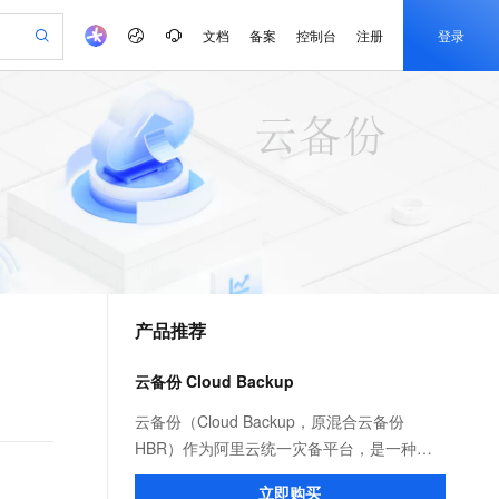
文档
备案
控制台
注册
登录
验
作计划
器
AI 活动
专业服务
服务伙伴合作计划
开发者社区
加入我们
产品动态
服务平台百炼
阿里云 OPC 创新助力计划
一站式生成采购清单，支持单品或批量购买
io：打造专属 AI 语音助手
S产品伙伴计划（繁花）
峰会
CS
造的大模型服务与应用开发平台
一句话生成原生可编辑精美 PPT 文稿
AI 生产力先锋
Al MaaS 服务伙伴赋能合作
域名
博文
Careers
至高可申请百万元
Qwen3.8-Max 模型上线
开启高性价比 AI 编程新体验
弹性可伸缩的云计算服务
Qwen-Audio-3.0-Realtime 端到端实时语音角色扮演
输入一句话想法, 轻松生成专业的 PPT
先锋实践拓展 AI 生产力的边界
Token 补贴，五大权
计划
海大会
伙伴信用分合作计划
商标
问答
社会招聘
益加速 OPC 成功
eek-V4-Pro
SS
一键部署幻兽帕鲁游戏服务器
飞天发布时刻
HOT
Open Search 向量检索版支
划
备案
电子书
校园招聘
pSeek-V4-Pro
视频创作，一键激活电商全链路生产力
稳定、安全、高性价比、高性能的云存储服务
一键购买专属联机服务器，轻松开启游戏
所见，即是所愿
持视频检索 Pipeline 功能
更多支持
划
公司注册
镜像站
视频生成
语音识别与合成
专属 QwenPaw
漫剧工坊：一站式动画创作平台
AI 实训营
HOT
应用身份服务 (IDaaS)
合作伙伴培训与认证
产品推荐
划
上云迁移
站生成，高效打造优质广告素材
全接入的云上超级电脑
从聊天伙伴进化为能主动干活的本地数字员工
快速生产连贯的高质量长漫剧
从基础到进阶，Agent 创客手把手教你
OpenClaw 管理能力上线
e-1.1-T2V
Qwen3-TTS-Flash
lScope
我要反馈
查询合作伙伴
畅细腻的高质量视频
离线语音合成大模型，多语言方言自适应，低延迟高稳定
n Alibaba Cloud ISV 合作
代维服务
建企业门户网站
10 分钟搭建微信、支付宝小程序
云备份 Cloud Backup
MaxCompute MaxFrame 提
创新加速
ope
登录合作伙伴管理后台
我要建议
站，无忧落地极速上线
以可视化方式快速构建移动和 PC 门户网站
国内短信简单易用，安全可靠，秒级触达，全球覆盖200+国家和地区。
高效部署网站，快速应用到小程序
供自动弹性内存功能
e-1.1-I2V
Cosyvoice-V3-Flash
云备份（Cloud Backup，原混合云备份
安全
畅自然，细节丰富
高表现力语音合成大模型，语音克隆听感自然
我要投诉
PolarDB
HBR）作为阿里云统一灾备平台，是一种简
上云场景组合购
Milvus 弹性伸缩功能新增节
伴
漫剧创作，剧本、分镜、视频高效生成
100%兼容MySQL、PostgreSQL，兼容Oracle，支持集中和分布式
覆盖90%+业务场景，专享组合折扣价
点支持范围
单易用、敏捷高效、安全可靠的公共云数据
2V
VPN
Fun-ASR
立即购买