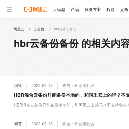
大模型
产品
解决方案
权益
定价
阿里云
云备份
hbr云备份备份
大模型
产品
解决方案
权益
定价
云市场
伙伴
服务
了解阿里云
精选产品
精选解决方案
普惠上云
产品定价
精选商城
成为销售伙伴
售前咨询
为什么选择阿里云
千问AI平台
hbr云备份备份 的相关内
了解云产品的定价详情
大模型服务平台百炼
千问办公，解锁你的工作
普惠上云 官方力荐
分销伙伴
在线服务
网站建设
什么是云计算
大
大模型服务与应用平台
企业级Agent产品，直接
云服务器38元/年起，超
咨询伙伴
多端小程序
技术领先
云上成本管理
售后服务
轻量应用服务器
Agency Agents：拥
官方推荐返现计划
大模型
精选产品
精选解决方案
Salesforce 国际版订阅
稳定可靠
管理和优化成本
推荐新用户得奖励，单订单
销售伙伴合作计划
自助服务
友盟天域
安全合规
人工智能与机器学习
AI
文本生成
云数据库 RDS
HappyHorse 打造一
云工开物
无影生态合作计划
在线服务
问答
2023-06-13
来自：开发者社区
观测云
分析师报告
高校专属算力普惠，学生认
计算
互联网应用开发
Qwen3.8-Max
HOT
Salesforce On Alibaba C
工单服务
HBR混合云备份只能备份本地的，和阿里云上的吗？不
智能体时代全能旗舰模型
Tuya 物联网平台阿里云
研究报告与白皮书
人工智能平台 PAI
快速拥有专属 OpenClaw
大模
Consulting Partner 合
大数据
容器
免费试用
短信专区
一站式AI开发、训练和推
HBR混合云备份只能备份本地的，和阿里云上的吗？不支持备份
蓝凌 OA
Qwen3.7-Plus
AI 大模型销售与服务生
现代化应用
存储
天池大赛
能看、能想、能动手的多模
云解析DNS
解决方案免费试用 新老
电子合同
最高领取价值200元试用
安全
问答
网络与CDN
2023-06-13
来自：开发者社区
AI 算法大赛
Qwen3-VL-Plus
畅捷通