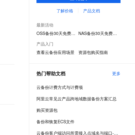
管理服务，可以为阿里云及本地自建机房内
文戏情感细腻自然，动作戏激烈拳拳到肉，实现更强表演能力
支持中英文自由切换，具备更强的噪声鲁棒性
ernetes 版 ACK
云聚AI 严选权益
AI 原生数据库服务发布
SSL 证书
的多种数据类型提供备份、容灾保护以及策
了解价格
产品文档
，一键激活高效办公新体验
理容器应用的 K8s 服务
精选AI产品，从模型到应用全链提效
Agent 数据网关
略化归档管理。
堡垒机
AI 用量加速计划
云原生数据库 PolarDB
最新活动
应用
防火墙
、识别商机，让客服更高效、服务更出色。
新老同享，达量后返
Agentic Database 发布
OSS备份30天免费试用
NAS备份30天免费试用
千问办公
主机安全
NEW
产品入门
的智能体编程平台
一站式AI生产力平台
查看云备份应用场景
资源包购买指南
AI 应用及服务市场
伶鹊
企业级人与Agent协作平台，接入和调度多个数字员工
智能客服平台，对话机器人、对话分析、智能外呼
AI 应用
热门帮助文档
更多
大模型服务平台百炼 - 全妙
大模型
应用创作平台
多模态内容创作工具，已接入 DeepSeek
云备份计费方式与计费项
自然语言处理
阿里云常见云产品跨地域数据备份方案汇总
数据标注
购买资源包
机器学习
息提取
与 AI 智能体进行实时音视频通话
备份和恢复ECS文件
从文本、图片、视频中提取结构化的属性信息
构建支持视频理解的 AI 音视频实时通话应用
云备份客户端访问所需接入点域名与端口-云备份-阿里云