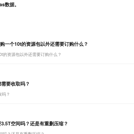
服务生态伙伴
视觉 Coding、空间感知、多模态思考等全面升级
1M上下文，专为长程任务能力而生
云工开物
as数据。
企业应用
Works
Night Plan 支持 Qwen 3.8-Max
云原生大数据计算服务 MaxCompute
AI 办公
容器服务 Kub
NEW
Red Hat
30+ 款产品免费体验
Data Agent 驱动的一站式 Data+AI 开发治理平台
夜间 5 折，Qwen/Meoo/TokenPlan 客户专享
面向分析的企业级SaaS模式云数据仓库
AI智能应用
提供一站式管
科研合作
ERP
堂（旗舰版）
SUSE
智能客服
AI 应用构建
大模型原生
CRM
防护产品
2个月
自动承接线索
建站小程序
Qoder
大模型服务平台百炼-应用模版
OA 办公系统
HOT
NEW
购一个10t的资源包以外还需要订购什么？
面向真实软件
个人版上线、团队版降价；千问3.8-Max首发发尝鲜
丰富多元化的应用模版和解决方案
力提升
财税管理
模板建站
0t的资源包以外还需要订购什么？
万有无界
大模型服务平台百炼-智能体
400电话
定制建站
的模型效果
灵活可视化地构建企业级 Agent
方案
广告营销
模板小程序
秒悟
人工智能平台 PAI
定制小程序
云端极速 AI 
新一代 AI 视频生成模型，深度适配广告营销等场景
AI Native 的算法工程平台，一站式完成建模、训练、推理服务部署
都需要收取吗？
APP 开发
取吗？
建站系统
AI 应用
10分钟微调：让0.6B模型媲美235B模
多模态数据信
3.5T空间吗？还是有重删压缩？
型
依托云原生高可用架构,实现Dify私有化部署
用1%尺寸在特定领域达到大模型90%以上效果
空间吗？还是有重删压缩？