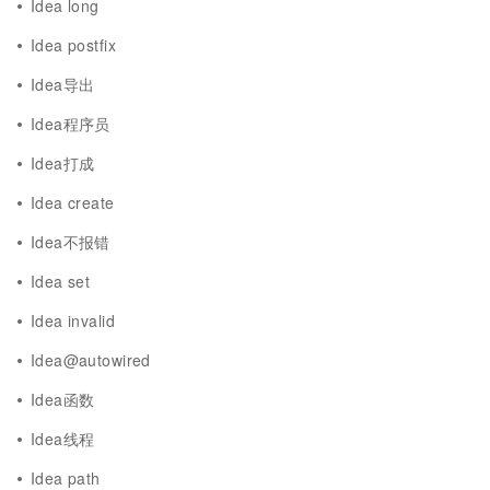
Idea long
Idea postfix
Idea导出
Idea程序员
Idea打成
Idea create
Idea不报错
Idea set
Idea invalid
Idea@autowired
Idea函数
Idea线程
Idea path