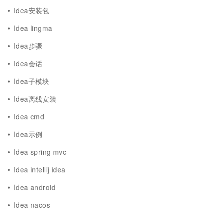
Idea安装包
Idea lingma
Idea步骤
Idea会话
Idea子模块
Idea离线安装
Idea cmd
Idea示例
Idea spring mvc
Idea intellij idea
Idea android
Idea nacos