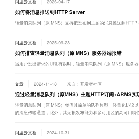
阿里云文档
2026-04-17
大数据开发治理平台 Data
AI 产品 免费试用
网络
安全
云开发大赛
Tableau 订阅
如何将消息推送到HTTP Server
1亿+ 大模型 tokens 和 
可观测
入门学习赛
中间件
AI空中课堂在线直播课
轻量消息队列（原 MNS）支持把发布到主题的消息推送到HTTP Ser
云防火墙
140+云产品 免费试用
大模型服务
上云与迁云
云原生的云上边界网络安全
产品新客免费试用，最长1
数据库
生态解决方案
千问AI平台-Token Plan
阿里云文档
2025-09-23
企业出海
大模型ACA认证体验
大数据计算
助力企业全员 AI 认知与能
行业生态解决方案
如何排查轻量消息队列（原 MNS）服务器端报错
政企业务
媒体服务
千问AI平台-模型体验
开发者生态解决方案
当用户发出请求的URL有误时，轻量消息队列（原 MNS）服务器端会返回Ht
在线体验全尺寸、多种模态
企业服务与云通信
AI 开发和 AI 应用解决
Happy 系列大模型
域名与网站
文章
2024-11-18
来自：开发者社区
通过轻量消息队列（原MNS）主题HTTP订阅+ARMS
终端用户计算
轻量消息队列（原 MNS）凭借其简单的队列模型、轻量化协议
Serverless
大模型解决方案
的消息传输通道，此外，其无损发布能力和多可用区的高可用特
消息可靠传输。本文通过一个简单的用例，展示和测评该产品的部分功
开发工具
快速部署 Dify，高效搭建 
阿里云文档
2024-10-31
迁移与运维管理