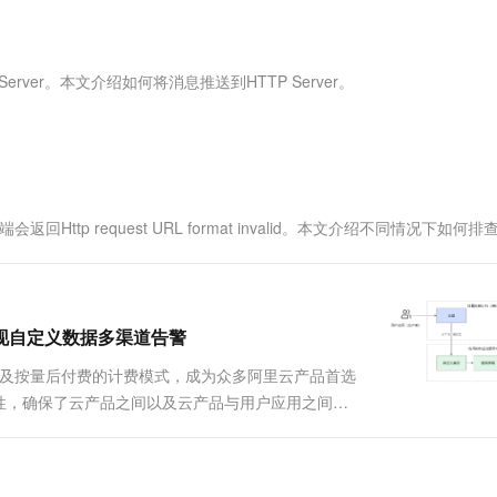
服务生态伙伴
视觉 Coding、空间感知、多模态思考等全面升级
1M上下文，专为长程任务能力而生
云工开物
企业应用
Works
Night Plan 支持 Qwen 3.8-Max
云原生大数据计算服务 MaxCompute
AI 办公
容器服务 Kub
NEW
Red Hat
30+ 款产品免费体验
Data Agent 驱动的一站式 Data+AI 开发治理平台
夜间 5 折，Qwen/Meoo/TokenPlan 客户专享
面向分析的企业级SaaS模式云数据仓库
AI智能应用
提供一站式管
科研合作
ERP
堂（旗舰版）
SUSE
ver。本文介绍如何将消息推送到HTTP Server。
智能客服
AI 应用构建
大模型原生
CRM
防护产品
2个月
自动承接线索
建站小程序
Qoder
大模型服务平台百炼-应用模版
OA 办公系统
HOT
NEW
面向真实软件
个人版上线、团队版降价；千问3.8-Max首发发尝鲜
丰富多元化的应用模版和解决方案
力提升
财税管理
模板建站
万有无界
大模型服务平台百炼-智能体
400电话
定制建站
tp request URL format invalid。本文介绍不同情况下如何排
的模型效果
灵活可视化地构建企业级 Agent
方案
广告营销
模板小程序
秒悟
人工智能平台 PAI
定制小程序
云端极速 AI 
新一代 AI 视频生成模型，深度适配广告营销等场景
AI Native 的算法工程平台，一站式完成建模、训练、推理服务部署
实现自定义数据多渠道告警
APP 开发
以及按量后付费的计费模式，成为众多阿里云产品首选
建站系统
性，确保了云产品之间以及云产品与用户应用之间的
能。 方案架构 ...
AI 应用
10分钟微调：让0.6B模型媲美235B模
多模态数据信
型
依托云原生高可用架构,实现Dify私有化部署
用1%尺寸在特定领域达到大模型90%以上效果