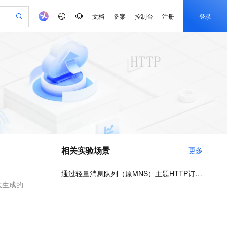
文档
备案
控制台
注册
登录
验
作计划
器
AI 活动
专业服务
服务伙伴合作计划
开发者社区
加入我们
产品动态
服务平台百炼
阿里云 OPC 创新助力计划
一站式生成采购清单，支持单品或批量购买
可编辑精美 PPT 文稿
S产品伙伴计划（繁花）
峰会
CS
造的大模型服务与应用开发平台
Agency Agents：拥有专属领域专家
AI 生产力先锋
Al MaaS 服务伙伴赋能合作
域名
博文
Careers
PolarDB Agentic Database
至高可申请百万元
 轻松生成专业的 PPT
开启高性价比 AI 编程新体验
弹性可伸缩的云计算服务
先锋实践拓展 AI 生产力的边界
发布
多领域专家智能体,一键组建 AI 虚拟交付团队
Token 补贴，五大权
计划
海大会
伙伴信用分合作计划
商标
问答
社会招聘
益加速 OPC 成功
帕鲁游戏服务器
SS
HappyHorse 打造一站式影视创作平台
飞天发布时刻
HOT
秒悟 Meoo CLI 支持一键部
划
备案
电子书
校园招聘
联机服务器，轻松开启游戏
视频创作，一键激活电商全链路生产力
稳定、安全、高性价比、高性能的云存储服务
所见，即是所愿
署项目至阿里云账号
可视化编排打通从文字构思到成片全链路闭环
更多支持
划
公司注册
镜像站
视频生成
语音识别与合成
 智能体与工作流应用
漫剧工坊：一站式动画创作平台
AI 实训营
Flink OSS 支持
合作伙伴培训与认证
相关实验场景
更多
划
上云迁移
站生成，高效打造优质广告素材
全接入的云上超级电脑
通过阿里云百炼高效搭建AI应用,助力高效开发
快速生产连贯的高质量长漫剧
从基础到进阶，Agent 创客手把手教你
AssumeRole 角色自定义
e-1.1-T2V
Qwen3-TTS-Flash
lScope
我要反馈
查询合作伙伴
畅细腻的高质量视频
离线语音合成大模型，多语言方言自适应，低延迟高稳定
n Alibaba Cloud ISV 合作
代维服务
建企业门户网站
10 分钟搭建微信、支付宝小程序
通过轻量消息队列（原MNS）主题HTTP订阅+ARMS实现自定义数据多渠道告警
百炼 Qwen3.7-Flash 系列模
创新加速
ope
登录合作伙伴管理后台
我要建议
站，无忧落地极速上线
以可视化方式快速构建移动和 PC 门户网站
国内短信简单易用，安全可靠，秒级触达，全球覆盖200+国家和地区。
高效部署网站，快速应用到小程序
型发布
法生成的
e-1.1-I2V
Cosyvoice-V3-Flash
安全
畅自然，细节丰富
高表现力语音合成大模型，语音克隆听感自然
我要投诉
PolarDB
上云场景组合购
伴
Qoder CN V1.7.0 发布
漫剧创作，剧本、分镜、视频高效生成
100%兼容MySQL、PostgreSQL，兼容Oracle，支持集中和分布式
覆盖90%+业务场景，专享组合折扣价
2V
VPN
Fun-ASR