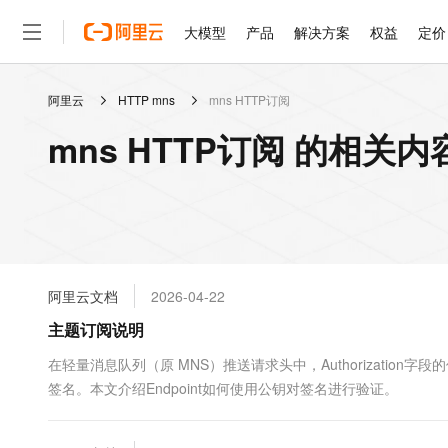
大模型
产品
解决方案
权益
定价
阿里云
HTTP mns
mns HTTP订阅
大模型
产品
解决方案
权益
定价
云市场
伙伴
服务
了解阿里云
精选产品
精选解决方案
普惠上云
产品定价
精选商城
成为销售伙伴
售前咨询
为什么选择阿里云
千问AI平台
mns HTTP订阅 的相关内
了解云产品的定价详情
大模型服务平台百炼
睿译宝，AI翻译排版一
普惠上云 官方力荐
分销伙伴
在线服务
网站建设
什么是云计算
大
大模型服务与应用平台
上传文档即自动完成翻译和
云服务器38元/年起，超
咨询伙伴
多端小程序
技术领先
云上成本管理
售后服务
轻量应用服务器
GLM-5.2：长任务时代
官方推荐返现计划
大模型
精选产品
精选解决方案
Salesforce 国际版订阅
稳定可靠
管理和优化成本
推荐新用户得奖励，单订单
销售伙伴合作计划
自助服务
友盟天域
安全合规
人工智能与机器学习
AI
文本生成
云数据库 RDS
Hermes Agent，打造
云工开物
无影生态合作计划
在线服务
阿里云文档
2026-04-22
观测云
分析师报告
自主进化，持久记忆，越用
高校专属算力普惠，学生认
计算
互联网应用开发
Qwen3.8-Max
HOT
Salesforce On Alibaba C
工单服务
主题订阅说明
智能体时代全能旗舰模型
Tuya 物联网平台阿里云
研究报告与白皮书
人工智能平台 PAI
快速拥有专属 OpenClaw
大模
Consulting Partner 合
大数据
容器
免费试用
短信专区
一站式AI开发、训练和推
在轻量消息队列（原 MNS）推送请求头中，Authorization
蓝凌 OA
Qwen3.7-Plus
AI 大模型销售与服务生
现代化应用
签名。本文介绍Endpoint如何使用公钥对签名进行验证。
存储
天池大赛
能看、能想、能动手的多模
云解析DNS
解决方案免费试用 新老
电子合同
最高领取价值200元试用
安全
网络与CDN
AI 算法大赛
Qwen3-VL-Plus
畅捷通