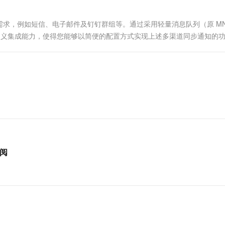
一个 AI 助手
超强辅助，Bol
即刻拥有 DeepSeek-R1 满血版
在企业官网、通讯软件中为客户提供 AI 客服
求，例如短信、电子邮件及钉钉群组等。通过采用轻量消息队列（原 MN
多种方案随心选，轻松解锁专属 DeepSeek
定义集成能力，使得您能够以简便的配置方式实现上述多渠道同步通知的
订阅