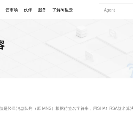
云市场
伙伴
服务
了解阿里云
AI 特惠
数据与 API
成为产品伙伴
企业增值服务
最佳实践
价格计算器
AI 场景体
基础软件
产品伙伴合
阿里云认证
市场活动
配置报价
大模型
容
自助选配和估算价格
步到位
智启 AI 普惠权益
产品生态集成认证中心
企业支持计划
云上春晚
域名与网站
Qwen Audio：打造专属 AI 语音助手
千问官方 MaaS 平台，为开发者和 Agent 而生，新用户赠送 1 亿 + tokens 额度
一句话生成原生
AI Coding
阿里云Maa
2026 阿里云
云服务器 E
为企业打
数据集
Windows
大模型认证
模型
NEW
NEW
格式还原
值低价云产品抢先购
至高享 1亿+免费 tokens，加速 Al 应用落地
提供智能易用的域名与建站服务
Qwen-Audio-3.0-Realtime 端到端实时语音角色扮演
输入一句话想法,
智能编程，一键
安全可靠、
产品生态伙伴
专家技术服务
云上奥运之旅
弹性计算合作
阿里云中企出
手机三要素
宝塔 Linux
全部认证
价格优势
开源旗舰模型
即刻拥有 DeepSeek-V4-Pro
阿里云 OPC 创新助力计划
千问大模型
一键部署幻兽
AI 电商营销
对象存储 O
大模型
产品生态伙伴工作台
企业增值服务台
云栖战略参考
云存储合作计
云栖大会
身份实名认证
CentOS
训练营
推动算力普惠，释放技术红利
最高返9万
真正可用的 1M 上下文,一次完成代码全链路开发
快速构建应用程序和网站，即刻迈出上云第一步
轻松解锁专属 DeepSeek-V4-Pro
至高百万元 Token 补贴，加速一人公司成长
多元化、高性能、安全可靠的大模型服务
一键购买专属
从图文生成到
云上的中国
数据库合作计
活动全景
短信
Docker
图片和
自进化智能体
5 分钟轻松部署专属 QwenPaw
Token Plan 模型订阅计划
数字证书管理服务（原SSL证书）
高效搭建 AI
AI 广告创作
无影云电脑
企业成长
NEW
HOT
信息公告
看见新力量
云网络合作计
OCR 文字识别
JAVA
越聪明
证享300元代金券
全托管，含MySQL、PostgreSQL、SQL Server、MariaDB多引擎
Qwen3.8-Max 首发尝鲜，限时加量 10 倍，夜间低至2折
实现全站 HTTPS，呈现可信的 Web 访问
从聊天伙伴进化为能主动干活的本地数字员工
图文、视频一
随时随地安
Kimi-K3
HappyHors
NEW
魔搭 Mode
loud
服务实践
官网公告
Kimi 最新旗舰模型，长程编程与推理利器
让文字生成流
金融模力时刻
Salesforce O
版
发票查验
全能环境
Claude Code + GStack 打造工程团队
千问办公，限时限量积分加倍
Qoder
低代码高效构
AI 建站
短信服务
型
NEW
作计划
计划
创新中心
魔搭 ModelSc
健康状态
理服务
让AI从“聊天伙伴”进化为能干活的“数字员工”
安装技能 GStack，拥有专属 AI 工程团队
你的AI工作搭子，覆盖日常办公高频场景
面向真实软件的智能体编程平台
0 代码专业建
字段的值是轻量消息队列（原 MNS）根据待签名字符串，用SHA1-RSA签名算
客户案例
天气预报查询
操作系统
Deepseek-v4-pro
HappyHors
态合作计划
态智能体模型
旗舰 MoE 大模型，百万上下文与顶尖推理能力
图生视频，流
同享
万小智 AI 建站低至 15元/月
Qoder CN
AI 短剧/漫剧
云原生数据库 
快递物流查询
WordPress
成为服务伙
高校合作
点，立即开启云上创新
覆盖公网/内网、递归/权威、移动APP等全场景解析服务
送.CN域名，送备案服务码
基于千问大模型等，支持代码智能生成、研发智能问答
AI助力短剧
GLM-5.2
Wan2.7-T
Ubuntu