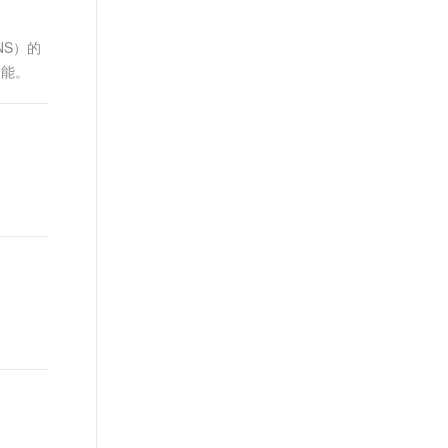
t.diy 一步搞定创意建站
构建大模型应用的安全防护体系
通过自然语言交互简化开发流程,全栈开发支持
通过阿里云安全产品对 AI 应用进行安全防护
S）的
功能。