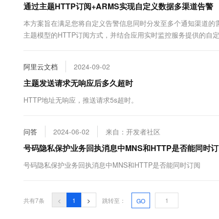
通过主题HTTP订阅+ARMS实现自定义数据多渠道告警
10 分钟在聊天系统中增加
专有云
本方案旨在满足您将自定义告警信息同时分发至多个通知渠道的需
主题模型的HTTP订阅方式，并结合应用实时监控服务提供的自
阿里云文档
2024-09-02
主题发送请求无响应后多久超时
HTTP地址无响应，推送请求5s超时。
问答
2024-06-02
来自：开发者社区
号码隐私保护业务回执消息中MNS和HTTP是否能同时
号码隐私保护业务回执消息中MNS和HTTP是否能同时订阅
共有7条
<
1
>
跳转至：
GO