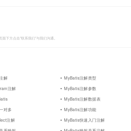
一个 AI 助手
超强辅助，Bol
...
即刻拥有 DeepSeek-R1 满血版
在企业官网、通讯软件中为客户提供 AI 客服
多种方案随心选，轻松解锁专属 DeepSeek
面下方点击"联系我们"与我们沟通。
式注解
MyBatis注解类型
aram注解
MyBatis注解参数
tis
MyBatis注解数据表
解一对多
MyBatis注解功能
elect注解
MyBatis快速入门注解
注解关系映射
MyBatis映射关系注解