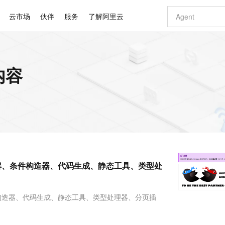
云市场
伙伴
服务
了解阿里云
AI 特惠
数据与 API
成为产品伙伴
企业增值服务
最佳实践
价格计算器
AI 场景体
基础软件
产品伙伴合
阿里云认证
市场活动
配置报价
大模型
内容
自助选配和估算价格
步到位
智启 AI 普惠权益
产品生态集成认证中心
企业支持计划
云上春晚
域名与网站
Qwen Audio：打造专属 AI 语音助手
千问官方 MaaS 平台，为开发者和 Agent 而生，新用户赠送 1 亿 + tokens 额度
一句话生成原生
AI Coding
阿里云Maa
2026 阿里云
云服务器 E
为企业打
数据集
Windows
大模型认证
模型
NEW
NEW
格式还原
值低价云产品抢先购
至高享 1亿+免费 tokens，加速 Al 应用落地
提供智能易用的域名与建站服务
Qwen-Audio-3.0-Realtime 端到端实时语音角色扮演
输入一句话想法,
智能编程，一键
安全可靠、
产品生态伙伴
专家技术服务
云上奥运之旅
弹性计算合作
阿里云中企出
手机三要素
宝塔 Linux
全部认证
价格优势
开源旗舰模型
即刻拥有 DeepSeek-V4-Pro
阿里云 OPC 创新助力计划
千问大模型
一键部署幻兽
AI 电商营销
对象存储 O
大模型
产品生态伙伴工作台
企业增值服务台
云栖战略参考
云存储合作计
云栖大会
身份实名认证
CentOS
训练营
推动算力普惠，释放技术红利
最高返9万
真正可用的 1M 上下文,一次完成代码全链路开发
快速构建应用程序和网站，即刻迈出上云第一步
轻松解锁专属 DeepSeek-V4-Pro
至高百万元 Token 补贴，加速一人公司成长
多元化、高性能、安全可靠的大模型服务
一键购买专属
从图文生成到
云上的中国
数据库合作计
活动全景
短信
Docker
图片和
自进化智能体
5 分钟轻松部署专属 QwenPaw
Token Plan 模型订阅计划
数字证书管理服务（原SSL证书）
高效搭建 AI
AI 广告创作
无影云电脑
企业成长
NEW
HOT
信息公告
看见新力量
云网络合作计
OCR 文字识别
JAVA
越聪明
证享300元代金券
全托管，含MySQL、PostgreSQL、SQL Server、MariaDB多引擎
Qwen3.8-Max 首发尝鲜，限时加量 10 倍，夜间低至2折
实现全站 HTTPS，呈现可信的 Web 访问
从聊天伙伴进化为能主动干活的本地数字员工
图文、视频一
随时随地安
Kimi-K3
HappyHors
NEW
魔搭 Mode
loud
服务实践
官网公告
用注解、条件构造器、代码生成、静态工具、类型处
Kimi 最新旗舰模型，长程编程与推理利器
让文字生成流
金融模力时刻
Salesforce O
版
发票查验
全能环境
Claude Code + GStack 打造工程团队
千问办公，限时限量积分加倍
Qoder
低代码高效构
AI 建站
短信服务
型
NEW
作计划
计划
创新中心
魔搭 ModelSc
健康状态
理服务
让AI从“聊天伙伴”进化为能干活的“数字员工”
安装技能 GStack，拥有专属 AI 工程团队
你的AI工作搭子，覆盖日常办公高频场景
面向真实软件的智能体编程平台
0 代码专业建
客户案例
天气预报查询
操作系统
Deepseek-v4-pro
HappyHors
态合作计划
条件构造器、代码生成、静态工具、类型处理器、分页插
态智能体模型
旗舰 MoE 大模型，百万上下文与顶尖推理能力
图生视频，流
同享
万小智 AI 建站低至 15元/月
Qoder CN
AI 短剧/漫剧
云原生数据库 
快递物流查询
WordPress
成为服务伙
高校合作
点，立即开启云上创新
覆盖公网/内网、递归/权威、移动APP等全场景解析服务
送.CN域名，送备案服务码
基于千问大模型等，支持代码智能生成、研发智能问答
AI助力短剧
GLM-5.2
Wan2.7-T
Ubuntu