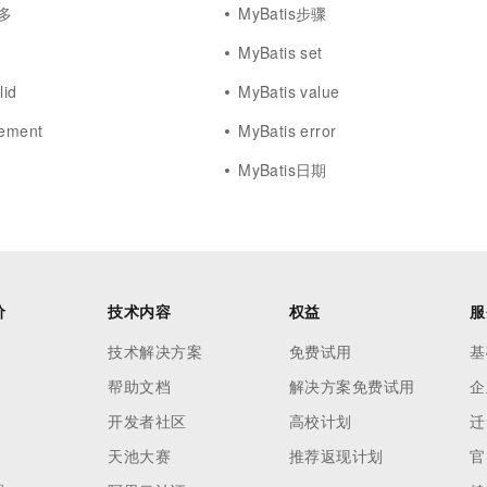
对多
MyBatis步骤
MyBatis set
lid
MyBatis value
tement
MyBatis error
MyBatis日期
价
技术内容
权益
服
技术解决方案
免费试用
基
帮助文档
解决方案免费试用
企
开发者社区
高校计划
迁
天池大赛
推荐返现计划
官