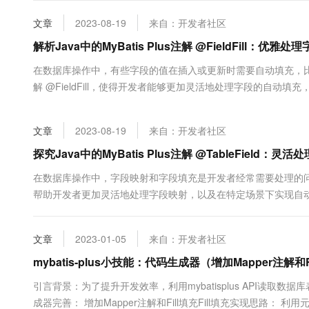
大数据开发治理平台 Data
AI 产品 免费试用
网络
安全
云开发大赛
Tableau 订阅
文章
2023-08-19
来自：开发者社区
1亿+ 大模型 tokens 和 
可观测
入门学习赛
中间件
解析Java中的MyBatis Plus注解 @FieldFill：优雅处
AI空中课堂在线直播课
云防火墙
140+云产品 免费试用
大模型服务
上云与迁云
在数据库操作中，有些字段的值在插入或更新时需要自动填充，比如创
云原生的云上边界网络安全
产品新客免费试用，最长1
数据库
生态解决方案
解 @FieldFill，使得开发者能够更加灵活地处理字段的自动填充
千问AI平台-Token Plan
企业出海
大模型ACA认证体验
大数据计算
层开发中的应用。 ...
助力企业全员 AI 认知与能
行业生态解决方案
政企业务
媒体服务
文章
2023-08-19
来自：开发者社区
千问AI平台-模型体验
开发者生态解决方案
在线体验全尺寸、多种模态
探究Java中的MyBatis Plus注解 @TableField
企业服务与云通信
AI 开发和 AI 应用解决
Happy 系列大模型
在数据库操作中，字段映射和字段填充是开发者经常需要处理的问题。MyB
域名与网站
帮助开发者更加灵活地处理字段映射，以及在特定场景下实现自动填充
用。 一、@TableFi...
终端用户计算
文章
2023-01-05
来自：开发者社区
Serverless
大模型解决方案
mybatis-plus小技能：代码生成器（增加Mapper注解和F
开发工具
快速部署 Dify，高效搭建 
引言背景：为了提升开发效率，利用mybatisplus API读取数据库
迁移与运维管理
成器完善： 增加Mapper注解和Fill填充Fill填充实现思路： 利