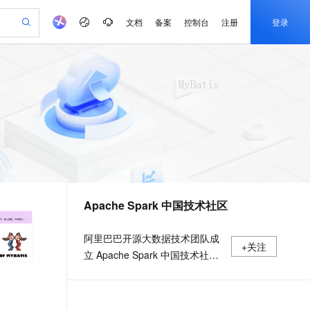
文档
备案
控制台
注册
登录
验
作计划
器
AI 活动
专业服务
服务伙伴合作计划
开发者社区
加入我们
产品动态
服务平台百炼
阿里云 OPC 创新助力计划
一站式生成采购清单，支持单品或批量购买
可编辑精美 PPT 文稿
S产品伙伴计划（繁花）
峰会
CS
造的大模型服务与应用开发平台
Agency Agents：拥有专属领域专家
AI 生产力先锋
Al MaaS 服务伙伴赋能合作
域名
博文
Careers
PolarDB Agentic Database
至高可申请百万元
 轻松生成专业的 PPT
开启高性价比 AI 编程新体验
弹性可伸缩的云计算服务
先锋实践拓展 AI 生产力的边界
发布
多领域专家智能体,一键组建 AI 虚拟交付团队
Token 补贴，五大权
计划
海大会
伙伴信用分合作计划
商标
问答
社会招聘
益加速 OPC 成功
帕鲁游戏服务器
SS
HappyHorse 打造一站式影视创作平台
飞天发布时刻
HOT
秒悟 Meoo CLI 支持一键部
划
备案
电子书
校园招聘
联机服务器，轻松开启游戏
视频创作，一键激活电商全链路生产力
稳定、安全、高性价比、高性能的云存储服务
所见，即是所愿
署项目至阿里云账号
可视化编排打通从文字构思到成片全链路闭环
更多支持
划
公司注册
镜像站
视频生成
语音识别与合成
 智能体与工作流应用
漫剧工坊：一站式动画创作平台
AI 实训营
Flink OSS 支持
合作伙伴培训与认证
Apache Spark 中国技术社区
划
上云迁移
站生成，高效打造优质广告素材
全接入的云上超级电脑
通过阿里云百炼高效搭建AI应用,助力高效开发
快速生产连贯的高质量长漫剧
从基础到进阶，Agent 创客手把手教你
AssumeRole 角色自定义
e-1.1-T2V
Qwen3-TTS-Flash
lScope
我要反馈
查询合作伙伴
畅细腻的高质量视频
离线语音合成大模型，多语言方言自适应，低延迟高稳定
n Alibaba Cloud ISV 合作
代维服务
建企业门户网站
10 分钟搭建微信、支付宝小程序
百炼 Qwen3.7-Flash 系列模
阿里巴巴开源大数据技术团队成
+关注
创新加速
ope
登录合作伙伴管理后台
我要建议
站，无忧落地极速上线
以可视化方式快速构建移动和 PC 门户网站
国内短信简单易用，安全可靠，秒级触达，全球覆盖200+国家和地区。
高效部署网站，快速应用到小程序
型发布
立 Apache Spark 中国技术社
e-1.1-I2V
Cosyvoice-V3-Flash
安全
区，定期推送精彩案例，问答区
畅自然，细节丰富
高表现力语音合成大模型，语音克隆听感自然
我要投诉
PolarDB
上云场景组合购
伴
Qoder CN V1.7.0 发布
数个 Spark 技术同学每日在线答
漫剧创作，剧本、分镜、视频高效生成
100%兼容MySQL、PostgreSQL，兼容Oracle，支持集中和分布式
覆盖90%+业务场景，专享组合折扣价
2V
VPN
Fun-ASR
疑，只为营造 Spark 技术交流氛