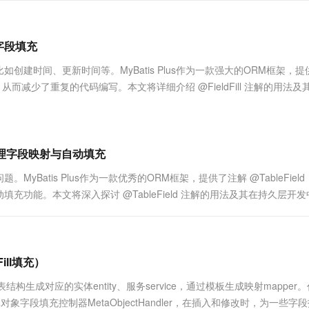
服务生态伙伴
视觉 Coding、空间感知、多模态思考等全面升级
1M上下文，专为长程任务能力而生
云工开物
企业应用
Works
Night Plan 支持 Qwen 3.8-Max
云原生大数据计算服务 MaxCompute
AI 办公
容器服务 Kub
NEW
Red Hat
30+ 款产品免费体验
Data Agent 驱动的一站式 Data+AI 开发治理平台
夜间 5 折，Qwen/Meoo/TokenPlan 客户专享
面向分析的企业级SaaS模式云数据仓库
AI智能应用
提供一站式管
科研合作
ERP
理字段填充
堂（旗舰版）
SUSE
智能客服
AI 应用构建
大模型原生
CRM
建时间、更新时间等。MyBatis Plus作为一款强大的ORM框架，提
防护产品
2个月
自动承接线索
建站小程序
，从而减少了重复的代码编写。本文将详细介绍 @FieldFill 注解的用法及
Qoder
大模型服务平台百炼-应用模版
OA 办公系统
HOT
NEW
面向真实软件
个人版上线、团队版降价；千问3.8-Max首发发尝鲜
丰富多元化的应用模版和解决方案
力提升
财税管理
模板建站
万有无界
大模型服务平台百炼-智能体
400电话
定制建站
的模型效果
灵活可视化地构建企业级 Agent
：灵活处理字段映射与自动填充
方案
广告营销
模板小程序
秒悟
人工智能平台 PAI
atis Plus作为一款优秀的ORM框架，提供了注解 @TableFiel
定制小程序
云端极速 AI 
新一代 AI 视频生成模型，深度适配广告营销等场景
AI Native 的算法工程平台，一站式完成建模、训练、推理服务部署
功能。本文将深入探讨 @TableField 注解的用法及其在持久层开
APP 开发
建站系统
ill填充）
AI 应用
10分钟微调：让0.6B模型媲美235B模
多模态数据信
表结构生成对应的实体entity、服务service，通过模板生成映射mapper
型
依托云原生高可用架构,实现Dify私有化部署
用元对象字段填充控制器MetaObjectHandler，在插入和修改时，为一些字
用1%尺寸在特定领域达到大模型90%以上效果