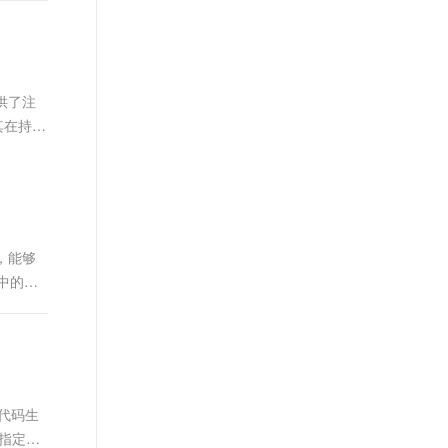
文戏情感细腻自然，动作戏激烈拳拳到肉，实现更强表演能力
支持中英文自由切换，具备更强的噪声鲁棒性
ernetes 版 ACK
围，欢迎加入！
云聚AI 严选权益
云安全中心 AI BAS 智能自动
SSL 证书
，一键激活高效办公新体验
理容器应用的 K8s 服务
精选AI产品，从模型到应用全链提效
化模拟渗透攻击产品发布
堡垒机
AI 用量加速计划
DataWorks ChatBI 会话支持
应用
防火墙
供了注
、识别商机，让客服更高效、服务更出色。
新老同享，达量后返
上传临时文件分析
其在持久
千问办公
主机安全
NEW
的智能体编程平台
一站式AI生产力平台
AI 应用及服务市场
伶鹊
企业级人与Agent协作平台，接入和调度多个数字员工
智能客服平台，对话机器人、对话分析、智能外呼
AI 应用
大模型服务平台百炼 - 全妙
d，能够
大模型
应用创作平台
多模态内容创作工具，已接入 DeepSeek
发中的应
自然语言处理
数据标注
机器学习
息提取
与 AI 智能体进行实时音视频通话
。代码生
从文本、图片、视频中提取结构化的属性信息
构建支持视频理解的 AI 音视频实时通话应用
段指定默