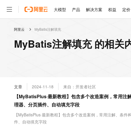
大模型
产品
解决方案
权益
定价
阿里云
MyBatis注解填充
大模型
产品
解决方案
权益
定价
云市场
伙伴
服务
了解阿里云
精选产品
精选解决方案
普惠上云
产品定价
精选商城
成为销售伙伴
售前咨询
为什么选择阿里云
千问AI平台
MyBatis注解填充 的相关
了解云产品的定价详情
大模型服务平台百炼
睿译宝，AI翻译排版一
普惠上云 官方力荐
分销伙伴
在线服务
网站建设
什么是云计算
大
大模型服务与应用平台
上传文档即自动完成翻译和
云服务器38元/年起，超
咨询伙伴
多端小程序
技术领先
云上成本管理
售后服务
轻量应用服务器
GLM-5.2：长任务时代
官方推荐返现计划
大模型
精选产品
精选解决方案
Salesforce 国际版订阅
稳定可靠
管理和优化成本
推荐新用户得奖励，单订单
销售伙伴合作计划
自助服务
友盟天域
安全合规
人工智能与机器学习
AI
文本生成
云数据库 RDS
Hermes Agent，打造
云工开物
无影生态合作计划
在线服务
文章
2024-11-18
来自：开发者社区
观测云
分析师报告
自主进化，持久记忆，越用
高校专属算力普惠，学生认
计算
互联网应用开发
Qwen3.8-Max
HOT
Salesforce On Alibaba C
工单服务
【MyBatisPlus·最新教程】包含多个改造案例，常
智能体时代全能旗舰模型
Tuya 物联网平台阿里云
研究报告与白皮书
人工智能平台 PAI
快速拥有专属 OpenClaw
大模
Consulting Partner 合
大数据
容器
理器、分页插件、自动填充字段
免费试用
短信专区
一站式AI开发、训练和推
蓝凌 OA
Qwen3.7-Plus
AI 大模型销售与服务生
现代化应用
存储
天池大赛
【MyBatisPlus·最新教程】包含多个改造案例，常用注解、
能看、能想、能动手的多模
云解析DNS
解决方案免费试用 新老
电子合同
件、自动填充字段
最高领取价值200元试用
安全
网络与CDN
AI 算法大赛
Qwen3-VL-Plus
畅捷通