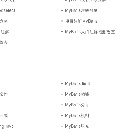
@select
MyBatis注解分页
解策略
项目注解MyBatis
rd注解
MyBatis入门注解增删改查
解单表
e
MyBatis limit
础操作
MyBatis功能
MyBatis分号
码生成
MyBatis机制
ing mvc
MyBatis填充