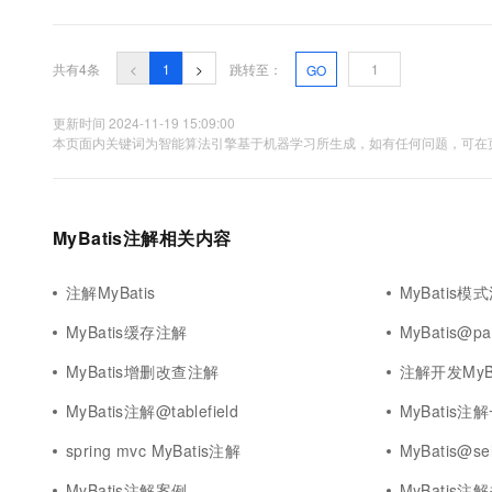
10 分钟在聊天系统中增加
认值。增加Mapper注解的实现思路：修改.ftl文件即可（使用freem.
专有云
共有4条
<
1
>
跳转至：
GO
更新时间 2024-11-19 15:09:00
本页面内关键词为智能算法引擎基于机器学习所生成，如有任何问题，可在页
MyBatis注解相关内容
注解MyBatis
MyBatis模
MyBatis缓存注解
MyBatis@p
MyBatis增删改查注解
注解开发MyBa
MyBatis注解@tablefield
MyBatis注
spring mvc MyBatis注解
MyBatis@s
MyBatis注解案例
MyBatis