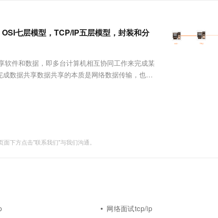
服务生态伙伴
视觉 Coding、空间感知、多模态思考等全面升级
1M上下文，专为长程任务能力而生
云工开物
企业应用
Works
Night Plan 支持 Qwen 3.8-Max
云原生大数据计算服务 MaxCompute
AI 办公
容器服务 Kub
NEW
Red Hat
30+ 款产品免费体验
Data Agent 驱动的一站式 Data+AI 开发治理平台
夜间 5 折，Qwen/Meoo/TokenPlan 客户专享
面向分析的企业级SaaS模式云数据仓库
AI智能应用
提供一站式管
科研合作
ERP
SI七层模型，TCP/IP五层模型，封装和分
堂（旗舰版）
SUSE
智能客服
AI 应用构建
大模型原生
CRM
防护产品
2个月
自动承接线索
建站小程序
共享软件和数据，即多台计算机相互协同工作来完成某
Qoder
大模型服务平台百炼-应用模版
OA 办公系统
HOT
NEW
面向真实软件
完成数据共享数据共享的本质是网络数据传输，也称
个人版上线、团队版降价；千问3.8-Max首发发尝鲜
丰富多元化的应用模版和解决方案
力提升
财税管理
模板建站
不同，可以划分为局域网和广域网局域网LAN 局域
万有无界
大模型服务平台百炼-智能体
络局域网....
400电话
定制建站
的模型效果
灵活可视化地构建企业级 Agent
方案
广告营销
模板小程序
秒悟
人工智能平台 PAI
定制小程序
云端极速 AI 
新一代 AI 视频生成模型，深度适配广告营销等场景
AI Native 的算法工程平台，一站式完成建模、训练、推理服务部署
面下方点击"联系我们"与我们沟通。
APP 开发
建站系统
AI 应用
10分钟微调：让0.6B模型媲美235B模
多模态数据信
型
依托云原生高可用架构,实现Dify私有化部署
p
网络面试tcp/ip
用1%尺寸在特定领域达到大模型90%以上效果