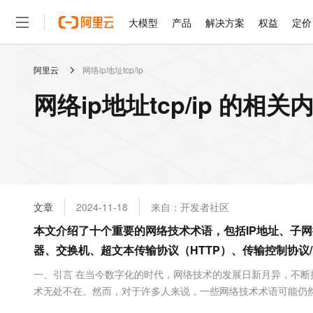
大模型
产品
解决方案
权益
定价
阿里云
网络ip地址tcp/ip
大模型
产品
解决方案
权益
定价
云市场
伙伴
服务
了解阿里云
精选产品
精选解决方案
普惠上云
产品定价
精选商城
成为销售伙伴
售前咨询
为什么选择阿里云
千问AI平台
网络ip地址tcp/ip 的相关
了解云产品的定价详情
大模型服务平台百炼
睿译宝，AI翻译排版一
普惠上云 官方力荐
分销伙伴
在线服务
网站建设
什么是云计算
大
大模型服务与应用平台
上传文档即自动完成翻译和
云服务器38元/年起，超
咨询伙伴
多端小程序
技术领先
云上成本管理
售后服务
轻量应用服务器
GLM-5.2：长任务时代
官方推荐返现计划
大模型
精选产品
精选解决方案
Salesforce 国际版订阅
稳定可靠
管理和优化成本
推荐新用户得奖励，单订单
销售伙伴合作计划
自助服务
友盟天域
安全合规
人工智能与机器学习
AI
文本生成
云数据库 RDS
Hermes Agent，打造
云工开物
无影生态合作计划
在线服务
文章
2024-11-18
来自：开发者社区
观测云
分析师报告
自主进化，持久记忆，越用
高校专属算力普惠，学生认
计算
互联网应用开发
Qwen3.8-Max
HOT
Salesforce On Alibaba C
工单服务
本文介绍了十个重要的网络技术术语，包括IP地址、子网
智能体时代全能旗舰模型
Tuya 物联网平台阿里云
研究报告与白皮书
人工智能平台 PAI
快速拥有专属 OpenClaw
大模
Consulting Partner 合
大数据
容器
器、交换机、超文本传输协议（HTTP）、传输控制协议/网
免费试用
短信专区
一站式AI开发、训练和推
蓝凌 OA
Qwen3.7-Plus
AI 大模型销售与服务生
现代化应用
存储
天池大赛
一、引言 在当今数字化的时代，网络技术的发展日新月异，不
能看、能想、能动手的多模
云解析DNS
解决方案免费试用 新老
电子合同
术无处不在。然而，对于许多人来说，一些网络技术术语可能仍
最高领取价值200元试用
安全
网络与CDN
AI 算法大赛
Qwen3-VL-Plus
和应用网络技术。 二、十个网络技术术语详解 IP 地址IP ...
畅捷通