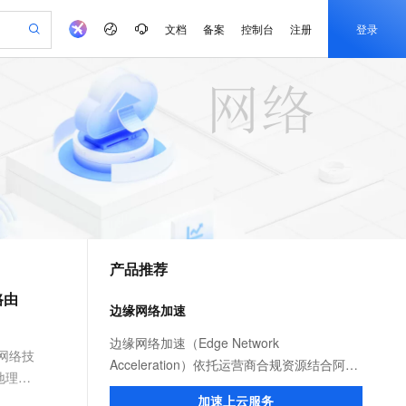
文档
备案
控制台
注册
登录
验
作计划
器
AI 活动
专业服务
服务伙伴合作计划
开发者社区
加入我们
产品动态
服务平台百炼
阿里云 OPC 创新助力计划
一站式生成采购清单，支持单品或批量购买
可编辑精美 PPT 文稿
S产品伙伴计划（繁花）
峰会
CS
造的大模型服务与应用开发平台
Agency Agents：拥有专属领域专家
AI 生产力先锋
Al MaaS 服务伙伴赋能合作
域名
博文
Careers
至高可申请百万元
Qwen3.8-Max 模型上线
 轻松生成专业的 PPT
开启高性价比 AI 编程新体验
弹性可伸缩的云计算服务
先锋实践拓展 AI 生产力的边界
多领域专家智能体,一键组建 AI 虚拟交付团队
Token 补贴，五大权
计划
海大会
伙伴信用分合作计划
商标
问答
社会招聘
益加速 OPC 成功
帕鲁游戏服务器
SS
HappyHorse 打造一站式影视创作平台
飞天发布时刻
HOT
Open Search 向量检索版支
划
备案
电子书
校园招聘
联机服务器，轻松开启游戏
视频创作，一键激活电商全链路生产力
稳定、安全、高性价比、高性能的云存储服务
所见，即是所愿
持视频检索 Pipeline 功能
可视化编排打通从文字构思到成片全链路闭环
更多支持
划
公司注册
镜像站
视频生成
语音识别与合成
 智能体与工作流应用
漫剧工坊：一站式动画创作平台
AI 实训营
应用身份服务 (IDaaS)
合作伙伴培训与认证
产品推荐
划
上云迁移
站生成，高效打造优质广告素材
全接入的云上超级电脑
通过阿里云百炼高效搭建AI应用,助力高效开发
快速生产连贯的高质量长漫剧
从基础到进阶，Agent 创客手把手教你
OpenClaw 管理能力上线
e-1.1-T2V
Qwen3-TTS-Flash
lScope
我要反馈
查询合作伙伴
路由
畅细腻的高质量视频
离线语音合成大模型，多语言方言自适应，低延迟高稳定
n Alibaba Cloud ISV 合作
代维服务
建企业门户网站
10 分钟搭建微信、支付宝小程序
边缘网络加速
MaxCompute MaxFrame 提
创新加速
ope
登录合作伙伴管理后台
我要建议
站，无忧落地极速上线
以可视化方式快速构建移动和 PC 门户网站
国内短信简单易用，安全可靠，秒级触达，全球覆盖200+国家和地区。
高效部署网站，快速应用到小程序
供自动弹性内存功能
e-1.1-I2V
Cosyvoice-V3-Flash
边缘网络加速（Edge Network
安全
网络技
畅自然，细节丰富
高表现力语音合成大模型，语音克隆听感自然
我要投诉
PolarDB
Acceleration）依托运营商合规资源结合阿里
上云场景组合购
Milvus 弹性伸缩功能新增节
伴
地理解
漫剧创作，剧本、分镜、视频高效生成
100%兼容MySQL、PostgreSQL，兼容Oracle，支持集中和分布式
覆盖90%+业务场景，专享组合折扣价
点支持范围
云服务优势，为用户提供稳定安全、高速、
2V
VPN
Fun-ASR
加速上云服务