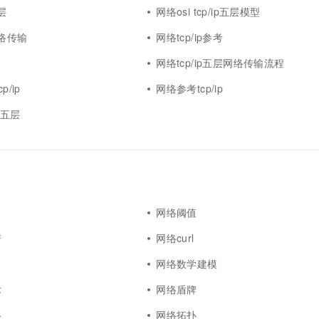
一个 AI 助手
超强辅助，Bol
五层
网络osi tcp/ip五层模型
即刻拥有 DeepSeek-R1 满血版
在企业官网、通讯软件中为客户提供 AI 客服
网络传输
网络tcp/ip参考
多种方案随心选，轻松解锁专属 DeepSeek
网络tcp/ip五层网络传输流程
p/ip
网络参考tcp/ip
ip五层
网络阈值
谱
网络curl
网络数学建模
术
网络盾牌
络
网络拓扑