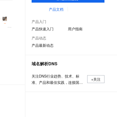
低时延的网络传输，解决客户不同站点的连
文戏情感细腻自然，动作戏激烈拳拳到肉，实现更强表演能力
支持中英文自由切换，具备更强的噪声鲁棒性
ernetes 版 ACK
云聚AI 严选权益
AI 原生数据库服务发布
SSL 证书
接、组网、数据安全传输、业务质量保障问
产品文档
，一键激活高效办公新体验
理容器应用的 K8s 服务
精选AI产品，从模型到应用全链提效
Agent 数据网关
题。
堡垒机
AI 用量加速计划
云原生数据库 PolarDB
产品入门
应用
防火墙
、识别商机，让客服更高效、服务更出色。
新老同享，达量后返
Agentic Database 发布
产品快速入门
用户指南
千问办公
主机安全
NEW
产品动态
的智能体编程平台
一站式AI生产力平台
产品最新动态
AI 应用及服务市场
伶鹊
企业级人与Agent协作平台，接入和调度多个数字员工
智能客服平台，对话机器人、对话分析、智能外呼
AI 应用
域名解析DNS
大模型服务平台百炼 - 全妙
大模型
应用创作平台
多模态内容创作工具，已接入 DeepSeek
关注DNS行业趋势、技术、标
自然语言处理
+关注
准、产品和最佳实践，连接国内
数据标注
外相关技术社群信息，追踪业内
DNS产品动态，加强信息共享，
机器学习
欢迎大家关注、推荐和投稿。
息提取
与 AI 智能体进行实时音视频通话
从文本、图片、视频中提取结构化的属性信息
构建支持视频理解的 AI 音视频实时通话应用