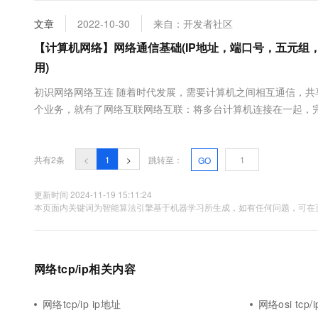
大数据开发治理平台 Data
AI 产品 免费试用
网络
安全
云开发大赛
Tableau 订阅
文章
2022-10-30
来自：开发者社区
1亿+ 大模型 tokens 和 
可观测
入门学习赛
中间件
【计算机网络】网络通信基础(IP地址，端口号，五元组，O
AI空中课堂在线直播课
云防火墙
140+云产品 免费试用
大模型服务
用)
上云与迁云
云原生的云上边界网络安全
产品新客免费试用，最长1
数据库
生态解决方案
初识网络网络互连 随着时代发展，需要计算机之间相互通信，
千问AI平台-Token Plan
企业出海
大模型ACA认证体验
大数据计算
个业务，就有了网络互联网络互联：将多台计算机连接在一起，
助力企业全员 AI 认知与能
行业生态解决方案
网络通信，即计算机之间通过网络来传输数据根据网络互联的规模
政企业务
媒体服务
千问AI平台-模型体验
网（Local Area Network），简称LAN，即局部组建的一种私有网
开发者生态解决方案
在线体验全尺寸、多种模态
共有2条
企业服务与云通信
<
1
>
跳转至：
GO
AI 开发和 AI 应用解决
Happy 系列大模型
域名与网站
更新时间 2024-11-19 15:11:24
本页面内关键词为智能算法引擎基于机器学习所生成，如有任何问题，可在页
终端用户计算
Serverless
大模型解决方案
网络tcp/ip相关内容
开发工具
快速部署 Dify，高效搭建 
迁移与运维管理
网络tcp/ip ip地址
网络osi tcp/i