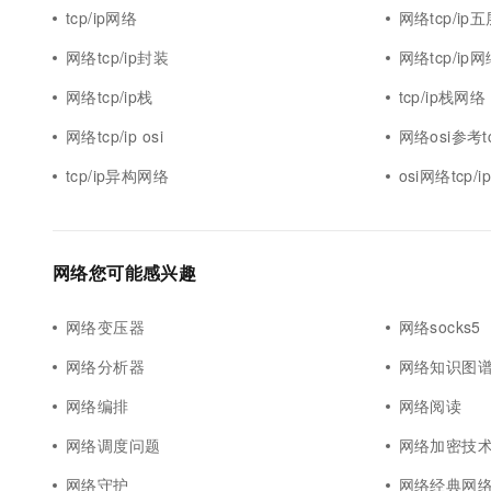
10 分钟在聊天系统中增加
tcp/ip网络
网络tcp/ip
专有云
网络tcp/ip封装
网络tcp/ip
网络tcp/ip栈
tcp/ip栈网络
网络tcp/ip osi
网络osi参考tc
tcp/ip异构网络
osi网络tcp/
网络您可能感兴趣
网络变压器
网络socks5
网络分析器
网络知识图
网络编排
网络阅读
网络调度问题
网络加密技
网络守护
网络经典网