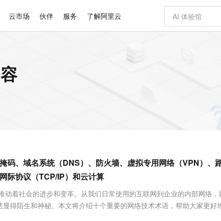
云市场
伙伴
服务
了解阿里云
AI 特惠
数据与 API
成为产品伙伴
企业增值服务
最佳实践
价格计算器
AI 场景体
基础软件
产品伙伴合
阿里云认证
市场活动
配置报价
大模型
内容
自助选配和估算价格
步到位
智启 AI 普惠权益
产品生态集成认证中心
企业支持计划
云上春晚
域名与网站
Qwen Audio：打造专属 AI 语音助手
千问官方 MaaS 平台，为开发者和 Agent 而生，新用户赠送 1 亿 + tokens 额度
一句话生成原生
AI Coding
阿里云Maa
2026 阿里云
云服务器 E
为企业打
数据集
Windows
大模型认证
模型
NEW
NEW
格式还原
值低价云产品抢先购
至高享 1亿+免费 tokens，加速 Al 应用落地
提供智能易用的域名与建站服务
Qwen-Audio-3.0-Realtime 端到端实时语音角色扮演
输入一句话想法,
智能编程，一键
安全可靠、
产品生态伙伴
专家技术服务
云上奥运之旅
弹性计算合作
阿里云中企出
手机三要素
宝塔 Linux
全部认证
价格优势
开源旗舰模型
即刻拥有 DeepSeek-V4-Pro
阿里云 OPC 创新助力计划
千问大模型
一键部署幻兽
AI 电商营销
对象存储 O
大模型
产品生态伙伴工作台
企业增值服务台
云栖战略参考
云存储合作计
云栖大会
身份实名认证
CentOS
训练营
推动算力普惠，释放技术红利
最高返9万
真正可用的 1M 上下文,一次完成代码全链路开发
快速构建应用程序和网站，即刻迈出上云第一步
轻松解锁专属 DeepSeek-V4-Pro
至高百万元 Token 补贴，加速一人公司成长
多元化、高性能、安全可靠的大模型服务
一键购买专属
从图文生成到
云上的中国
数据库合作计
活动全景
短信
Docker
图片和
自进化智能体
5 分钟轻松部署专属 QwenPaw
Token Plan 模型订阅计划
数字证书管理服务（原SSL证书）
高效搭建 AI
AI 广告创作
无影云电脑
企业成长
NEW
HOT
信息公告
看见新力量
云网络合作计
OCR 文字识别
JAVA
越聪明
证享300元代金券
全托管，含MySQL、PostgreSQL、SQL Server、MariaDB多引擎
Qwen3.8-Max 首发尝鲜，限时加量 10 倍，夜间低至2折
实现全站HTTPS，呈现可信的WEB访问
从聊天伙伴进化为能主动干活的本地数字员工
图文、视频一
随时随地安
Kimi-K3
HappyHors
NEW
魔搭 Mode
loud
服务实践
官网公告
掩码、域名系统（DNS）、防火墙、虚拟专用网络（VPN）、
Kimi 最新旗舰模型，长程编程与推理利器
让文字生成流
金融模力时刻
Salesforce O
版
发票查验
全能环境
Claude Code + GStack 打造工程团队
千问办公，限时限量积分加倍
Qoder
低代码高效构
AI 建站
短信服务
型
NEW
作计划
计划
际协议（TCP/IP）和云计算
创新中心
魔搭 ModelSc
健康状态
理服务
让AI从“聊天伙伴”进化为能干活的“数字员工”
安装技能 GStack，拥有专属 AI 工程团队
你的AI工作搭子，覆盖日常办公高频场景
面向真实软件的智能体编程平台
0 代码专业建
客户案例
天气预报查询
操作系统
Deepseek-v4-pro
HappyHors
态合作计划
断推动着社会的进步和变革。从我们日常使用的互联网到企业的内部网络，
态智能体模型
旗舰 MoE 大模型，百万上下文与顶尖推理能力
图生视频，流
同享
万小智 AI 建站低至 15元/月
Qoder CN
AI 短剧/漫剧
云原生数据库 
快递物流查询
WordPress
成为服务伙
高校合作
然显得陌生和神秘。本文将介绍十个重要的网络技术术语，帮助大家更好
点，立即开启云上创新
覆盖公网/内网、递归/权威、移动APP等全场景解析服务
送.CN域名，送备案服务码
基于千问大模型等，支持代码智能生成、研发智能问答
AI助力短剧
GLM-5.2
Wan2.7-T
Ubuntu