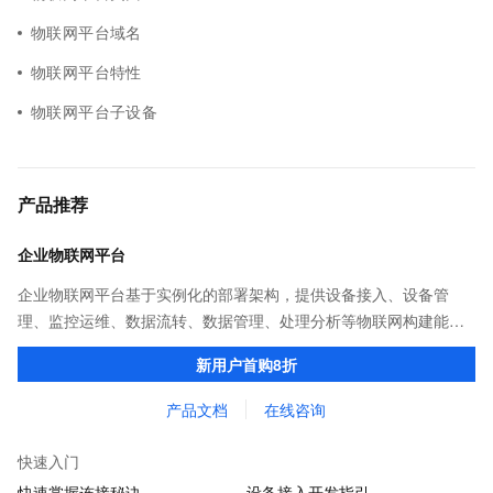
物联网平台域名
物联网平台特性
物联网平台子设备
产品推荐
企业物联网平台
企业物联网平台基于实例化的部署架构，提供设备接入、设备管
理、监控运维、数据流转、数据管理、处理分析等物联网构建能
力，协助企业在数字化转型时拥有更完整的生产资料，是每个企业
新用户首购8折
都需要的物联网平台，助力产业数字化升级。
产品文档
在线咨询
快速入门
快速掌握连接秘诀
设备接入开发指引