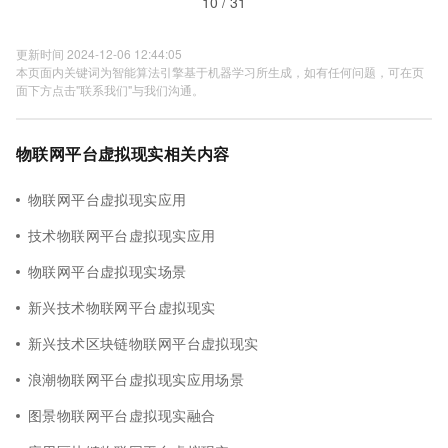
10 / 31
更新时间 2024-12-06 12:44:05
本页面内关键词为智能算法引擎基于机器学习所生成，如有任何问题，可在页
面下方点击"联系我们"与我们沟通。
物联网平台虚拟现实相关内容
物联网平台虚拟现实应用
技术物联网平台虚拟现实应用
物联网平台虚拟现实场景
新兴技术物联网平台虚拟现实
新兴技术区块链物联网平台虚拟现实
浪潮物联网平台虚拟现实应用场景
图景物联网平台虚拟现实融合