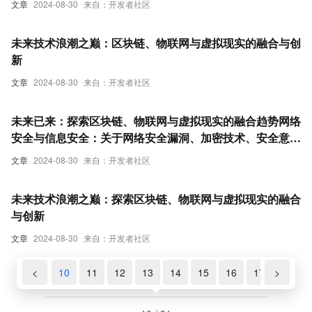
文章
2024-08-30
来自：开发者社区
未来技术浪潮之巅：区块链、物联网与虚拟现实的融合与创
新
文章
2024-08-30
来自：开发者社区
未来已来：探索区块链、物联网与虚拟现实的融合趋势网络
安全与信息安全：关于网络安全漏洞、加密技术、安全意识
等方面的知识分享
文章
2024-08-30
来自：开发者社区
未来技术浪潮之巅：探索区块链、物联网与虚拟现实的融合
与创新
文章
2024-08-30
来自：开发者社区
8
<
9
10
11
12
13
14
15
16
17
>
18