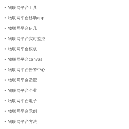
物联网平台工具
物联网平台移动app
物联网平台伊凡
物联网平台实时监控
物联网平台模板
物联网平台canvas
物联网平台告警中心
物联网平台适配
物联网平台企业
物联网平台电子
物联网平台示例
物联网平台方法