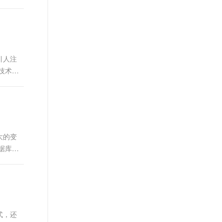
引人注
技术。
大的变
据库技
式，还