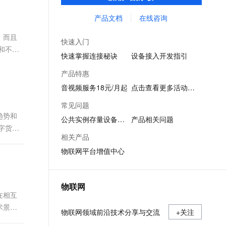
力，协助企业在数字化转型时拥有更完整的
文戏情感细腻自然，动作戏激烈拳拳到肉，实现更强表演能力
支持中英文自由切换，具备更强的噪声鲁棒性
ernetes 版 ACK
云聚AI 严选权益
AI 原生数据库服务发布
SSL 证书
生产资料，是每个企业都需要的物联网平
产品文档
在线咨询
，一键激活高效办公新体验
理容器应用的 K8s 服务
精选AI产品，从模型到应用全链提效
Agent 数据网关
台，助力产业数字化升级。
堡垒机
，而且
AI 用量加速计划
云原生数据库 PolarDB
快速入门
应用
防火墙
和不可
、识别商机，让客服更高效、服务更出色。
新老同享，达量后返
Agentic Database 发布
快速掌握连接秘诀
设备接入开发指引
千问办公
主机安全
NEW
产品特惠
的智能体编程平台
一站式AI生产力平台
音视频服务18元/月起
点击查看更多活动信息
AI 应用及服务市场
伶鹊
常见问题
企业级人与Agent协作平台，接入和调度多个数字员工
智能客服平台，对话机器人、对话分析、智能外呼
趋势和
AI 应用
公共实例存量设备迁移
产品相关问题
字货币
大模型服务平台百炼 - 全妙
大模型
相关产品
应用创作平台
多模态内容创作工具，已接入 DeepSeek
物联网平台增值中心
自然语言处理
数据标注
物联网
机器学习
在相互
息提取
与 AI 智能体进行实时音视频通话
术景
物联网领域前沿技术分享与交流
从文本、图片、视频中提取结构化的属性信息
+关注
构建支持视频理解的 AI 音视频实时通话应用