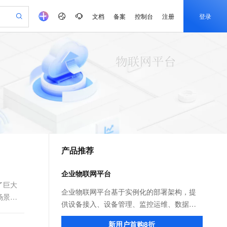
文档
备案
控制台
注册
登录
验
作计划
器
AI 活动
专业服务
服务伙伴合作计划
开发者社区
加入我们
产品动态
服务平台百炼
阿里云 OPC 创新助力计划
一站式生成采购清单，支持单品或批量购买
io：打造专属 AI 语音助手
S产品伙伴计划（繁花）
峰会
CS
造的大模型服务与应用开发平台
一句话生成原生可编辑精美 PPT 文稿
AI 生产力先锋
Al MaaS 服务伙伴赋能合作
域名
博文
Careers
至高可申请百万元
Qwen3.8-Max 模型上线
开启高性价比 AI 编程新体验
弹性可伸缩的云计算服务
Qwen-Audio-3.0-Realtime 端到端实时语音角色扮演
输入一句话想法, 轻松生成专业的 PPT
先锋实践拓展 AI 生产力的边界
Token 补贴，五大权
计划
海大会
伙伴信用分合作计划
商标
问答
社会招聘
益加速 OPC 成功
eek-V4-Pro
SS
一键部署幻兽帕鲁游戏服务器
飞天发布时刻
HOT
Open Search 向量检索版支
划
备案
电子书
校园招聘
pSeek-V4-Pro
视频创作，一键激活电商全链路生产力
稳定、安全、高性价比、高性能的云存储服务
一键购买专属联机服务器，轻松开启游戏
所见，即是所愿
持视频检索 Pipeline 功能
更多支持
划
公司注册
镜像站
视频生成
语音识别与合成
专属 QwenPaw
漫剧工坊：一站式动画创作平台
AI 实训营
HOT
应用身份服务 (IDaaS)
合作伙伴培训与认证
产品推荐
划
上云迁移
站生成，高效打造优质广告素材
全接入的云上超级电脑
从聊天伙伴进化为能主动干活的本地数字员工
快速生产连贯的高质量长漫剧
从基础到进阶，Agent 创客手把手教你
OpenClaw 管理能力上线
e-1.1-T2V
Qwen3-TTS-Flash
lScope
我要反馈
查询合作伙伴
畅细腻的高质量视频
离线语音合成大模型，多语言方言自适应，低延迟高稳定
n Alibaba Cloud ISV 合作
代维服务
建企业门户网站
10 分钟搭建微信、支付宝小程序
企业物联网平台
MaxCompute MaxFrame 提
创新加速
ope
登录合作伙伴管理后台
我要建议
站，无忧落地极速上线
以可视化方式快速构建移动和 PC 门户网站
国内短信简单易用，安全可靠，秒级触达，全球覆盖200+国家和地区。
高效部署网站，快速应用到小程序
供自动弹性内存功能
了巨大
e-1.1-I2V
Cosyvoice-V3-Flash
企业物联网平台基于实例化的部署架构，提
场景。
安全
畅自然，细节丰富
高表现力语音合成大模型，语音克隆听感自然
我要投诉
PolarDB
供设备接入、设备管理、监控运维、数据流
上云场景组合购
Milvus 弹性伸缩功能新增节
伴
漫剧创作，剧本、分镜、视频高效生成
100%兼容MySQL、PostgreSQL，兼容Oracle，支持集中和分布式
覆盖90%+业务场景，专享组合折扣价
点支持范围
转、数据管理、处理分析等物联网构建能
2V
VPN
Fun-ASR
新用户首购8折