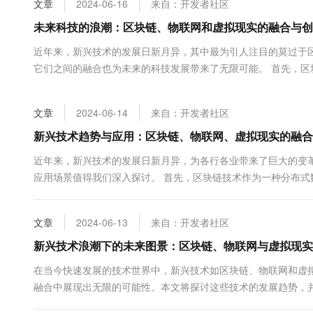
文章
2024-06-16
来自：开发者社区
大数据开发治理平台 Data
AI 产品 免费试用
网络
安全
云开发大赛
Tableau 订阅
未来科技的浪潮：区块链、物联网和虚拟现实的融合与创
1亿+ 大模型 tokens 和 
可观测
入门学习赛
中间件
AI空中课堂在线直播课
近年来，新兴技术的发展日新月异，其中最为引人注目的莫过于
云防火墙
140+云产品 免费试用
大模型服务
它们之间的融合也为未来的科技发展带来了无限可能。 首先，
上云与迁云
云原生的云上边界网络安全
产品新客免费试用，最长1
数据库
篡改。这使得区块链技术在金融、供应链管理、版权保护等领域具有
生态解决方案
千问AI平台-Token Plan
企业出海
大模型ACA认证体验
大数据计算
文章
2024-06-14
来自：开发者社区
助力企业全员 AI 认知与能
行业生态解决方案
政企业务
媒体服务
千问AI平台-模型体验
新兴技术趋势与应用：区块链、物联网、虚拟现实的融合
开发者生态解决方案
在线体验全尺寸、多种模态
企业服务与云通信
近年来，新兴技术的发展日新月异，为各行各业带来了巨大的变
AI 开发和 AI 应用解决
应用场景值得我们深入探讨。 首先，区块链技术作为一种分布
Happy 系列大模型
域名与网站
领域，但随着技术的成熟，其应用场...
终端用户计算
文章
2024-06-13
来自：开发者社区
Serverless
新兴技术浪潮下的未来图景：区块链、物联网与虚拟现实
大模型解决方案
在当今快速发展的技术世界中，新兴技术如区块链、物联网和虚
开发工具
快速部署 Dify，高效搭建 
融合中展现出无限的可能性。本文将探讨这些技术的发展趋势，
迁移与运维管理
观。 首先，让我们来看一下区块链技术。区块链是一种分布式数据