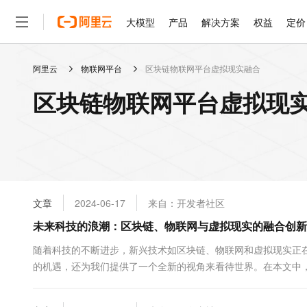
大模型
产品
解决方案
权益
定价
阿里云
物联网平台
区块链物联网平台虚拟现实融合
大模型
产品
解决方案
权益
定价
云市场
伙伴
服务
了解阿里云
精选产品
精选解决方案
普惠上云
产品定价
精选商城
成为销售伙伴
售前咨询
为什么选择阿里云
千问AI平台
区块链物联网平台虚拟现实
了解云产品的定价详情
大模型服务平台百炼
千问办公，解锁你的工作
普惠上云 官方力荐
分销伙伴
在线服务
网站建设
什么是云计算
大
大模型服务与应用平台
企业级Agent产品，直接
云服务器38元/年起，超
咨询伙伴
多端小程序
技术领先
云上成本管理
售后服务
轻量应用服务器
Agency Agents：拥
官方推荐返现计划
大模型
精选产品
精选解决方案
Salesforce 国际版订阅
稳定可靠
管理和优化成本
推荐新用户得奖励，单订单
销售伙伴合作计划
自助服务
友盟天域
安全合规
人工智能与机器学习
AI
文本生成
云数据库 RDS
HappyHorse 打造一
云工开物
无影生态合作计划
在线服务
文章
2024-06-17
来自：开发者社区
观测云
分析师报告
高校专属算力普惠，学生认
计算
互联网应用开发
Qwen3.8-Max
HOT
Salesforce On Alibaba C
工单服务
未来科技的浪潮：区块链、物联网与虚拟现实的融合创新
智能体时代全能旗舰模型
Tuya 物联网平台阿里云
研究报告与白皮书
人工智能平台 PAI
快速拥有专属 OpenClaw
大模
Consulting Partner 合
大数据
容器
免费试用
短信专区
一站式AI开发、训练和推
随着科技的不断进步，新兴技术如区块链、物联网和虚拟现实正
蓝凌 OA
Qwen3.7-Plus
AI 大模型销售与服务生
现代化应用
的机遇，还为我们提供了一个全新的视角来看待世界。在本文中
存储
天池大赛
能看、能想、能动手的多模
云解析DNS
解决方案免费试用 新老
电子合同
首先，让我们来看一下区块链技术。区块链是一种分布式数据库技术
最高领取价值200元试用
安全
网络与CDN
AI 算法大赛
Qwen3-VL-Plus
畅捷通