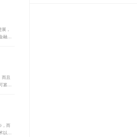
t.diy 一步搞定创意建站
构建大模型应用的安全防护体系
通过自然语言交互简化开发流程,全栈开发支持
通过阿里云安全产品对 AI 应用进行安全防护
进展，
金融领
，而且
可篡改
步，而
术以其