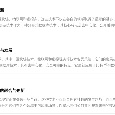
服务生态伙伴
视觉 Coding、空间感知、多模态思考等全面升级
1M上下文，专为长程任务能力而生
云工开物
企业应用
Works
Night Plan 支持 Qwen 3.8-Max
云原生大数据计算服务 MaxCompute
AI 办公
容器服务 Kub
NEW
Red Hat
新
30+ 款产品免费体验
Data Agent 驱动的一站式 Data+AI 开发治理平台
夜间 5 折，Qwen/Meoo/TokenPlan 客户专享
面向分析的企业级SaaS模式云数据仓库
AI智能应用
提供一站式管
科研合作
ERP
堂（旗舰版）
SUSE
区块链、物联网和虚拟实。这些技术不仅在各自的领域取得了显著的进步
智能客服
AI 应用构建
大模型原生
CRM
区块链技术作为一种分布式数据库技术，其核心特点是去中心化、公开透明
防护产品
2个月
自动承接线索
广泛的应用前景...
建站小程序
Qoder
大模型服务平台百炼-应用模版
OA 办公系统
HOT
NEW
面向真实软件
个人版上线、团队版降价；千问3.8-Max首发发尝鲜
丰富多元化的应用模版和解决方案
力提升
财税管理
模板建站
万有无界
大模型服务平台百炼-智能体
与发展
400电话
定制建站
的模型效果
灵活可视化地构建企业级 Agent
革。其中，区块链技术、物联网和虚拟现实等技术备受关注，它们的发展
方案
广告营销
模板小程序
式数据库技术，具有去中心化、安全可靠的特点。它最初应用于比特币等数
秒悟
人工智能平台 PAI
定制小程序
云端极速 AI 
新一代 AI 视频生成模型，深度适配广告营销等场景
AI Native 的算法工程平台，一站式完成建模、训练、推理服务部署
APP 开发
建站系统
的融合与创新
拟现实正在引领一场革命。这些技术不仅各自拥有独特的发展趋势，而且
AI 应用
10分钟微调：让0.6B模型媲美235B模
多模态数据信
并分析它们在各个领域中的应用场景，以揭示它们如何共同塑造未来的技
型
依托云原生高可用架构,实现Dify私有化部署
库技术࿰...
用1%尺寸在特定领域达到大模型90%以上效果