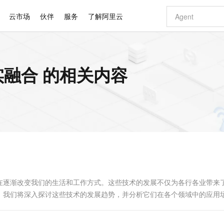
云市场
伙伴
服务
了解阿里云
AI 特惠
数据与 API
成为产品伙伴
企业增值服务
最佳实践
价格计算器
AI 场景体
基础软件
产品伙伴合
阿里云认证
市场活动
配置报价
大模型
融合 的相关内容
自助选配和估算价格
新方式
睿译宝，AI翻译排版一步到位
智启 AI 普惠权益
产品生态集成认证中心
企业支持计划
云上春晚
域名与网站
千问官方 MaaS 平台，为开发者和 Agent 而生，新用户赠送 1 亿 + tokens 额度
Qwen Aud
AI Coding
阿里云Maa
2026 阿里云
云服务器 E
为企业打
数据集
Windows
大模型认证
模型
NEW
NEW
交付可用成果
值低价云产品抢先购
上传文档即自动完成翻译和格式还原
至高享 1亿+免费 tokens，加速 Al 应用落地
提供智能易用的域名与建站服务
智能编程，一键
安全可靠、
产品生态伙伴
专家技术服务
云上奥运之旅
弹性计算合作
阿里云中企出
手机三要素
宝塔 Linux
全部认证
价格优势
有专属领域专家
GLM-5.2：长任务时代开源旗舰模型
阿里云 OPC 创新助力计划
千问大模型
即刻拥有 DeepS
AI 电商营销
对象存储 O
大模型
产品生态伙伴工作台
企业增值服务台
云栖战略参考
云存储合作计
云栖大会
身份实名认证
CentOS
训练营
推动算力普惠，释放技术红利
最高返9万
多领域专家智能体,一键组建 AI 虚拟交付团队
快速构建应用程序和网站，即刻迈出上云第一步
至高百万元 Token 补贴，加速一人公司成长
多元化、高性能、安全可靠的大模型服务
真正可用的 1M 上下文,一次完成代码全链路开发
轻松解锁专属 Dee
从图文生成到
云上的中国
数据库合作计
活动全景
短信
Docker
图片和
站式影视创作平台
Hermes Agent，打造自进化智能体
Token Plan 模型订阅计划
数字证书管理服务（原SSL证书）
5 分钟轻松部署
AI 广告创作
无影云电脑
企业成长
NEW
信息公告
看见新力量
云网络合作计
OCR 文字识别
JAVA
证享300元代金券
可视化编排打通从文字构思到成片全链路闭环
全托管，含MySQL、PostgreSQL、SQL Server、MariaDB多引擎
自主进化，持久记忆，越用越聪明
Qwen3.8-Max 首发尝鲜，限时加量 10 倍，夜间低至2折
实现全站HTTPS，呈现可信的WEB访问
图文、视频一
随时随地安
Kimi-K3
HappyHors
NEW
魔搭 Mode
loud
服务实践
官网公告
Kimi 最新旗舰模型，长程编程与推理利器
让文字生成流
金融模力时刻
Salesforce O
版
发票查验
全能环境
Claude Code + GStack 打造工程团队
千问办公，限时限量积分加倍
Qoder
低代码高效构
AI 建站
短信服务
型
NEW
作计划
计划
创新中心
魔搭 ModelSc
健康状态
理服务
让AI从“聊天伙伴”进化为能干活的“数字员工”
安装技能 GStack，拥有专属 AI 工程团队
你的AI工作搭子，覆盖日常办公高频场景
面向真实软件的智能体编程平台
0 代码专业建
在逐渐改变我们的生活和工作方式。这些技术的发展不仅为各行各业带来
客户案例
天气预报查询
操作系统
Deepseek-v4-pro
HappyHors
态合作计划
，我们将深入探讨这些技术的发展趋势，并分析它们在各个领域中的应用
态智能体模型
旗舰 MoE 大模型，百万上下文与顶尖推理能力
图生视频，流
同享
万小智 AI 建站低至 15元/月
Qoder CN
AI 短剧/漫剧
云原生数据库 
快递物流查询
WordPress
成为服务伙
，...
高校合作
点，立即开启云上创新
覆盖公网/内网、递归/权威、移动APP等全场景解析服务
送.CN域名，送备案服务码
基于千问大模型等，支持代码智能生成、研发智能问答
AI助力短剧
GLM-5.2
Wan2.7-T
Ubuntu