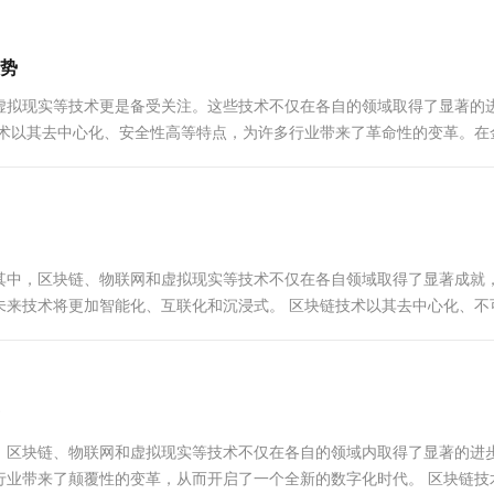
一个 AI 助手
超强辅助，Bol
即刻拥有 DeepSeek-R1 满血版
在企业官网、通讯软件中为客户提供 AI 客服
多种方案随心选，轻松解锁专属 DeepSeek
势
虚拟现实等技术更是备受关注。这些技术不仅在各自的领域取得了显著的
技术以其去中心化、安全性高等特点，为许多行业带来了革命性的变革。在
其中，区块链、物联网和虚拟现实等技术不仅在各自领域取得了显著成就
未来技术将更加智能化、互联化和沉浸式。 区块链技术以其去中心化、不
中得到广泛应用...
。区块链、物联网和虚拟现实等技术不仅在各自的领域内取得了显著的进
行业带来了颠覆性的变革，从而开启了一个全新的数字化时代。 区块链技