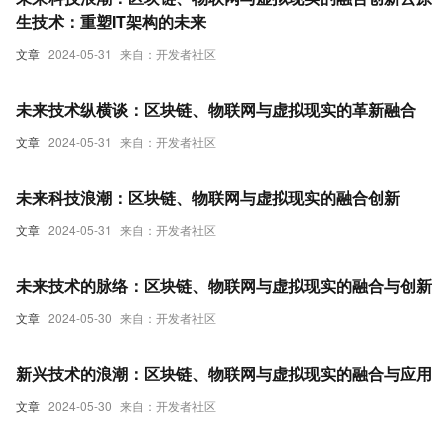
生技术：重塑IT架构的未来
文章
2024-05-31
来自：开发者社区
未来技术纵横谈：区块链、物联网与虚拟现实的革新融合
文章
2024-05-31
来自：开发者社区
未来科技浪潮：区块链、物联网与虚拟现实的融合创新
文章
2024-05-31
来自：开发者社区
未来技术的脉络：区块链、物联网与虚拟现实的融合与创新
文章
2024-05-30
来自：开发者社区
新兴技术的浪潮：区块链、物联网与虚拟现实的融合与应用
文章
2024-05-30
来自：开发者社区