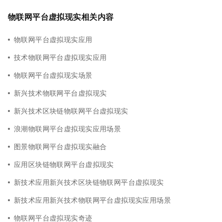
物联网平台虚拟现实相关内容
物联网平台虚拟现实应用
技术物联网平台虚拟现实应用
物联网平台虚拟现实场景
新兴技术物联网平台虚拟现实
新兴技术区块链物联网平台虚拟现实
浪潮物联网平台虚拟现实应用场景
图景物联网平台虚拟现实融合
应用区块链物联网平台虚拟现实
新技术应用新兴技术区块链物联网平台虚拟现实
新技术应用新兴技术物联网平台虚拟现实应用场景
物联网平台虚拟现实奇迹