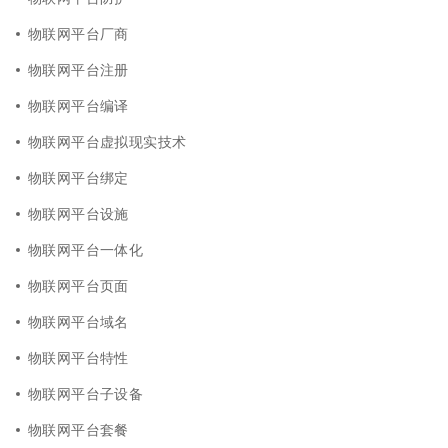
物联网平台厂商
物联网平台注册
物联网平台编译
物联网平台虚拟现实技术
物联网平台绑定
物联网平台设施
物联网平台一体化
物联网平台页面
物联网平台域名
物联网平台特性
物联网平台子设备
物联网平台套餐