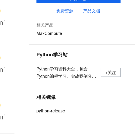
MaxCompute Notebook、镜像管理等功能共
文戏情感细腻自然，动作戏激烈拳拳到肉，实现更强表演能力
支持中英文自由切换，具备更强的噪声鲁棒性
ernetes 版 ACK
云聚AI 严选权益
AI 原生数据库服务发布
SSL 证书
同构成 MaxCompute 完整 Python 开发生
免费资源
产品文档
，一键激活高效办公新体验
理容器应用的 K8s 服务
精选AI产品，从模型到应用全链提效
Agent 数据网关
态。
堡垒机
AI 用量加速计划
云原生数据库 PolarDB
相关产品
应用
防火墙
、识别商机，让客服更高效、服务更出色。
新老同享，达量后返
Agentic Database 发布
MaxCompute
千问办公
主机安全
NEW
的智能体编程平台
一站式AI生产力平台
Python学习站
AI 应用及服务市场
伶鹊
企业级人与Agent协作平台，接入和调度多个数字员工
智能客服平台，对话机器人、对话分析、智能外呼
Python学习资料大全，包含
AI 应用
+关注
Python编程学习、实战案例分
大模型服务平台百炼 - 全妙
大模型
应用创作平台
享、开发者必知词条等内容。
多模态内容创作工具，已接入 DeepSeek
自然语言处理
相关镜像
数据标注
python-release
机器学习
息提取
与 AI 智能体进行实时音视频通话
从文本、图片、视频中提取结构化的属性信息
构建支持视频理解的 AI 音视频实时通话应用