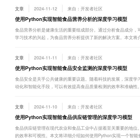
食品加工过程...
10 分钟在聊天系统中增加
专有云
文章
2024-11-12
来自：开发者社区
使用Python实现智能食品营养分析的深度学习模型
食品营养分析是健康生活的重要组成部分。通过分析食品成分，
学习技术的兴起，为食品营养分析提供了新的解决方案。本文将介绍
度学习模型，并提供相关代码示例。 项目概述 本项目旨在构建
品图像&#x...
文章
2024-11-11
来自：开发者社区
使用Python实现智能食品安全监测的深度学习模型
食品安全是关乎公共健康的重要议题。随着科技的发展，深度学
动化和智能化手段，可以有效提高食品质量检测的效率和准确性。本
监测的深度学习模型，并通过代码示例展示实现过程。 项目概述
测系统，通过...
文章
2024-11-10
来自：开发者社区
使用Python实现智能食品供应链管理的深度学习模型
食品供应链管理在现代农业和食品工业中占据着至关重要的地位
的效率和可视性。本文将详细介绍如何使用Python实现一个智