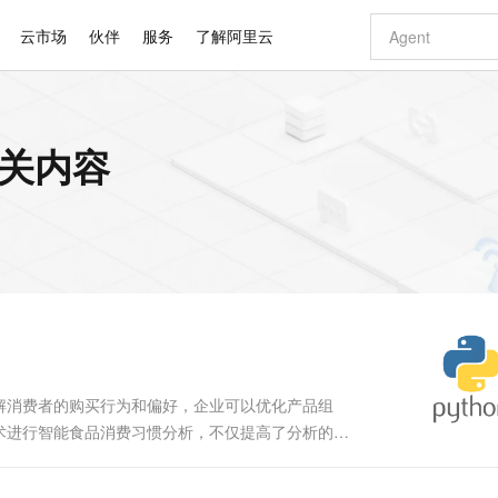
云市场
伙伴
服务
了解阿里云
AI 特惠
数据与 API
成为产品伙伴
企业增值服务
最佳实践
价格计算器
AI 场景体
基础软件
产品伙伴合
阿里云认证
市场活动
配置报价
大模型
相关内容
自助选配和估算价格
新方式
睿译宝，AI翻译排版一步到位
智启 AI 普惠权益
产品生态集成认证中心
企业支持计划
云上春晚
域名与网站
千问官方 MaaS 平台，为开发者和 Agent 而生，新用户赠送 1 亿 + tokens 额度
Qwen Aud
AI Coding
阿里云Maa
2026 阿里云
云服务器 E
为企业打
数据集
Windows
大模型认证
模型
NEW
NEW
交付可用成果
值低价云产品抢先购
上传文档即自动完成翻译和格式还原
至高享 1亿+免费 tokens，加速 Al 应用落地
提供智能易用的域名与建站服务
智能编程，一键
安全可靠、
产品生态伙伴
专家技术服务
云上奥运之旅
弹性计算合作
阿里云中企出
手机三要素
宝塔 Linux
全部认证
价格优势
有专属领域专家
GLM-5.2：长任务时代开源旗舰模型
阿里云 OPC 创新助力计划
千问大模型
即刻拥有 DeepS
AI 电商营销
对象存储 O
大模型
产品生态伙伴工作台
企业增值服务台
云栖战略参考
云存储合作计
云栖大会
身份实名认证
CentOS
训练营
推动算力普惠，释放技术红利
最高返9万
多领域专家智能体,一键组建 AI 虚拟交付团队
快速构建应用程序和网站，即刻迈出上云第一步
至高百万元 Token 补贴，加速一人公司成长
多元化、高性能、安全可靠的大模型服务
真正可用的 1M 上下文,一次完成代码全链路开发
轻松解锁专属 Dee
从图文生成到
云上的中国
数据库合作计
活动全景
短信
Docker
图片和
站式影视创作平台
Hermes Agent，打造自进化智能体
Token Plan 模型订阅计划
数字证书管理服务（原SSL证书）
5 分钟轻松部署
AI 广告创作
无影云电脑
企业成长
NEW
信息公告
看见新力量
云网络合作计
OCR 文字识别
JAVA
证享300元代金券
可视化编排打通从文字构思到成片全链路闭环
全托管，含MySQL、PostgreSQL、SQL Server、MariaDB多引擎
自主进化，持久记忆，越用越聪明
Qwen3.8-Max 首发尝鲜，限时加量 10 倍，夜间低至2折
实现全站HTTPS，呈现可信的WEB访问
图文、视频一
随时随地安
Kimi-K3
HappyHors
NEW
魔搭 Mode
loud
服务实践
官网公告
Kimi 最新旗舰模型，长程编程与推理利器
让文字生成流
金融模力时刻
Salesforce O
版
发票查验
全能环境
Claude Code + GStack 打造工程团队
千问办公，限时限量积分加倍
Qoder
低代码高效构
AI 建站
短信服务
型
NEW
作计划
计划
创新中心
魔搭 ModelSc
健康状态
理服务
让AI从“聊天伙伴”进化为能干活的“数字员工”
安装技能 GStack，拥有专属 AI 工程团队
你的AI工作搭子，覆盖日常办公高频场景
面向真实软件的智能体编程平台
0 代码专业建
解消费者的购买行为和偏好，企业可以优化产品组
客户案例
天气预报查询
操作系统
Deepseek-v4-pro
HappyHors
态合作计划
术进行智能食品消费习惯分析，不仅提高了分析的准
态智能体模型
旗舰 MoE 大模型，百万上下文与顶尖推理能力
图生视频，流
同享
万小智 AI 建站低至 15元/月
Qoder CN
AI 短剧/漫剧
云原生数据库 
快递物流查询
WordPress
成为服务伙
hon构建一个智能食品消费习惯分析的深度学习模
高校合作
点，立即开启云上创新
覆盖公网/内网、递归/权威、移动APP等全场景解析服务
送.CN域名，送备案服务码
基于千问大模型等，支持代码智能生成、研发智能问答
AI助力短剧
GLM-5.2
Wan2.7-T
Ubuntu