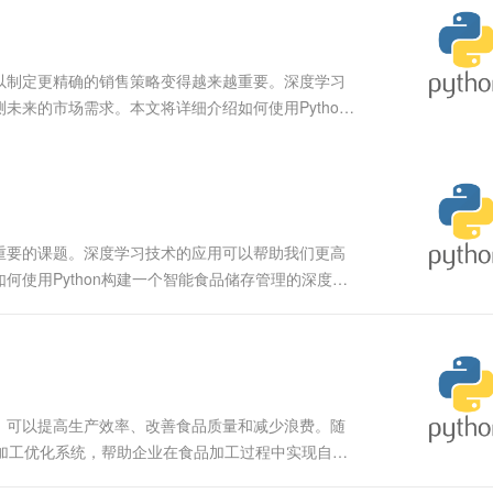
服务生态伙伴
视觉 Coding、空间感知、多模态思考等全面升级
1M上下文，专为长程任务能力而生
云工开物
企业应用
Works
Night Plan 支持 Qwen 3.8-Max
云原生大数据计算服务 MaxCompute
AI 办公
容器服务 Kub
NEW
Red Hat
30+ 款产品免费体验
Data Agent 驱动的一站式 Data+AI 开发治理平台
夜间 5 折，Qwen/Meoo/TokenPlan 客户专享
面向分析的企业级SaaS模式云数据仓库
AI智能应用
提供一站式管
科研合作
ERP
堂（旗舰版）
SUSE
以制定更精确的销售策略变得越来越重要。深度学习
智能客服
AI 应用构建
大模型原生
CRM
来的市场需求。本文将详细介绍如何使用Python
防护产品
2个月
自动承接线索
例展示实现过程。 项目概述 本项目旨在利用深度学
建站小程序
Qoder
大模型服务平台百炼-应用模版
OA 办公系统
HOT
NEW
面向真实软件
个人版上线、团队版降价；千问3.8-Max首发发尝鲜
丰富多元化的应用模版和解决方案
力提升
财税管理
模板建站
万有无界
大模型服务平台百炼-智能体
400电话
定制建站
的模型效果
灵活可视化地构建企业级 Agent
重要的课题。深度学习技术的应用可以帮助我们更高
方案
广告营销
模板小程序
使用Python构建一个智能食品储存管理的深度学
秒悟
人工智能平台 PAI
定制小程序
云端极速 AI 
目旨在利用深度学习技术，通过预测食品的最佳储存条
新一代 AI 视频生成模型，深度适配广告营销等场景
AI Native 的算法工程平台，一站式完成建模、训练、推理服务部署
APP 开发
建站系统
，可以提高生产效率、改善食品质量和减少浪费。随
AI 应用
10分钟微调：让0.6B模型媲美235B模
多模态数据信
品加工优化系统，帮助企业在食品加工过程中实现自动
型
依托云原生高可用架构,实现Dify私有化部署
示例。 项目概述 本项目旨在利用深度学习技术优化
用1%尺寸在特定领域达到大模型90%以上效果