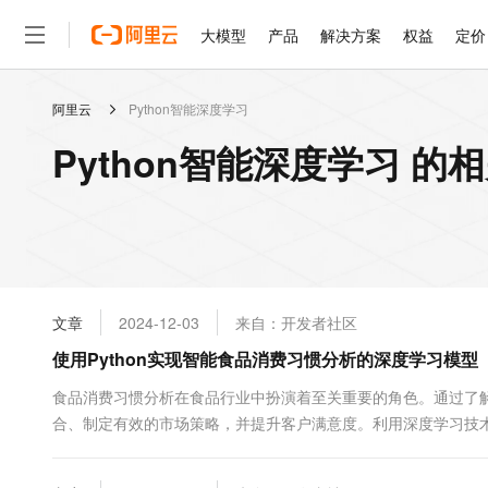
大模型
产品
解决方案
权益
定价
阿里云
Python智能深度学习
大模型
产品
解决方案
权益
定价
云市场
伙伴
服务
了解阿里云
精选产品
精选解决方案
普惠上云
产品定价
精选商城
成为销售伙伴
售前咨询
为什么选择阿里云
千问AI平台
Python智能深度学习 的
了解云产品的定价详情
大模型服务平台百炼
千问办公，解锁你的工作
普惠上云 官方力荐
分销伙伴
在线服务
网站建设
什么是云计算
大
大模型服务与应用平台
企业级Agent产品，直接
云服务器38元/年起，超
咨询伙伴
多端小程序
技术领先
云上成本管理
售后服务
轻量应用服务器
Agency Agents：拥
官方推荐返现计划
大模型
精选产品
精选解决方案
Salesforce 国际版订阅
稳定可靠
管理和优化成本
推荐新用户得奖励，单订单
销售伙伴合作计划
自助服务
友盟天域
安全合规
人工智能与机器学习
AI
文本生成
云数据库 RDS
HappyHorse 打造一
云工开物
无影生态合作计划
在线服务
文章
2024-12-03
来自：开发者社区
观测云
分析师报告
高校专属算力普惠，学生认
计算
互联网应用开发
Qwen3.8-Max
HOT
Salesforce On Alibaba C
工单服务
使用Python实现智能食品消费习惯分析的深度学习模型
智能体时代全能旗舰模型
Tuya 物联网平台阿里云
研究报告与白皮书
人工智能平台 PAI
快速拥有专属 OpenClaw
大模
Consulting Partner 合
大数据
容器
免费试用
短信专区
一站式AI开发、训练和推
食品消费习惯分析在食品行业中扮演着至关重要的角色。通过了
蓝凌 OA
Qwen3.7-Plus
AI 大模型销售与服务生
现代化应用
合、制定有效的市场策略，并提升客户满意度。利用深度学习技
存储
天池大赛
能看、能想、能动手的多模
云解析DNS
解决方案免费试用 新老
电子合同
确性，还可以自动化处理海量数据。本文将详细介绍如何使用Pyt
最高领取价值200元试用
安全
网络与CDN
AI 算法大赛
Qwen3-VL-Plus
型，并通过具体代码示...
畅捷通