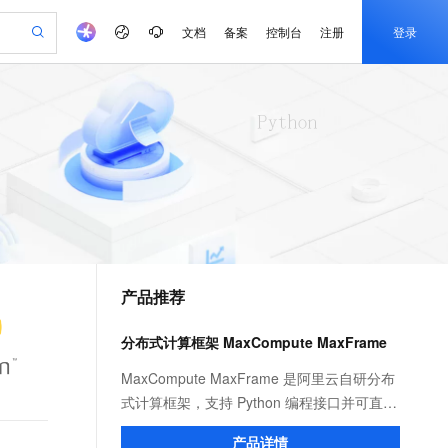
文档
备案
控制台
注册
登录
验
作计划
器
AI 活动
专业服务
服务伙伴合作计划
开发者社区
加入我们
产品动态
服务平台百炼
阿里云 OPC 创新助力计划
一站式生成采购清单，支持单品或批量购买
io：打造专属 AI 语音助手
S产品伙伴计划（繁花）
峰会
CS
造的大模型服务与应用开发平台
一句话生成原生可编辑精美 PPT 文稿
AI 生产力先锋
Al MaaS 服务伙伴赋能合作
域名
博文
Careers
至高可申请百万元
Qwen3.8-Max 模型上线
开启高性价比 AI 编程新体验
弹性可伸缩的云计算服务
Qwen-Audio-3.0-Realtime 端到端实时语音角色扮演
输入一句话想法, 轻松生成专业的 PPT
先锋实践拓展 AI 生产力的边界
Token 补贴，五大权
计划
海大会
伙伴信用分合作计划
商标
问答
社会招聘
益加速 OPC 成功
eek-V4-Pro
SS
一键部署幻兽帕鲁游戏服务器
飞天发布时刻
HOT
Open Search 向量检索版支
划
备案
电子书
校园招聘
pSeek-V4-Pro
视频创作，一键激活电商全链路生产力
稳定、安全、高性价比、高性能的云存储服务
一键购买专属联机服务器，轻松开启游戏
所见，即是所愿
持视频检索 Pipeline 功能
更多支持
划
公司注册
镜像站
视频生成
语音识别与合成
专属 QwenPaw
漫剧工坊：一站式动画创作平台
AI 实训营
HOT
应用身份服务 (IDaaS)
合作伙伴培训与认证
产品推荐
划
上云迁移
站生成，高效打造优质广告素材
全接入的云上超级电脑
从聊天伙伴进化为能主动干活的本地数字员工
快速生产连贯的高质量长漫剧
从基础到进阶，Agent 创客手把手教你
OpenClaw 管理能力上线
e-1.1-T2V
Qwen3-TTS-Flash
lScope
我要反馈
查询合作伙伴
畅细腻的高质量视频
离线语音合成大模型，多语言方言自适应，低延迟高稳定
n Alibaba Cloud ISV 合作
代维服务
建企业门户网站
10 分钟搭建微信、支付宝小程序
分布式计算框架 MaxCompute MaxFrame
MaxCompute MaxFrame 提
创新加速
ope
登录合作伙伴管理后台
我要建议
站，无忧落地极速上线
以可视化方式快速构建移动和 PC 门户网站
国内短信简单易用，安全可靠，秒级触达，全球覆盖200+国家和地区。
高效部署网站，快速应用到小程序
供自动弹性内存功能
e-1.1-I2V
Cosyvoice-V3-Flash
MaxCompute MaxFrame 是阿里云自研分布
安全
畅自然，细节丰富
高表现力语音合成大模型，语音克隆听感自然
我要投诉
PolarDB
式计算框架，支持 Python 编程接口并可直接
上云场景组合购
Milvus 弹性伸缩功能新增节
伴
漫剧创作，剧本、分镜、视频高效生成
100%兼容MySQL、PostgreSQL，兼容Oracle，支持集中和分布式
覆盖90%+业务场景，专享组合折扣价
点支持范围
使用 MaxCompute 计算资源及数据接口，与
2V
VPN
Fun-ASR
产品详情