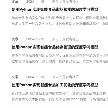
文章
2024-11-18
来自：开发者社区
大数据开发治理平台 Data
AI 产品 免费试用
网络
安全
云开发大赛
Tableau 订阅
使用Python实现智能食品市场预测的深度学习模型
1亿+ 大模型 tokens 和 
可观测
入门学习赛
中间件
AI空中课堂在线直播课
随着食品市场竞争的加剧和消费者需求的多样化，预测市场趋势
云防火墙
140+云产品 免费试用
大模型服务
技术提供了一种高效的方法，通过分析历史数据和市场指标，预测未
上云与迁云
云原生的云上边界网络安全
产品新客免费试用，最长1
数据库
构建一个智能食品市场预测的深度学习模型，并通过具体的代码示
生态解决方案
千问AI平台-Token Plan
企业出海
大模型ACA认证体验
习技术，通过...
大数据计算
文章
2024-11-15
来自：开发者社区
助力企业全员 AI 认知与能
行业生态解决方案
政企业务
媒体服务
千问AI平台-模型体验
使用Python实现智能食品储存管理的深度学习模型
开发者生态解决方案
在线体验全尺寸、多种模态
企业服务与云通信
随着全球食品浪费问题日益严重，优化食品储存管理成为了一个
AI 开发和 AI 应用解决
效地管理食品储存，减少浪费，提高食品安全。本文将详细介绍如何
Happy 系列大模型
域名与网站
习模型，并通过具体的代码示例展示实现过程。 项目概述 本项
件和剩余保质...
终端用户计算
文章
2024-11-13
来自：开发者社区
Serverless
使用Python实现智能食品加工优化的深度学习模型
大模型解决方案
食品加工是现代食品工业中的重要环节，通过优化食品加工过程
开发工具
快速部署 Dify，高效搭建 
着深度学习技术的发展，我们可以使用Python构建一个智能食
迁移与运维管理
化和智能化。本文将详细介绍该系统的实现过程，并提供相关代码