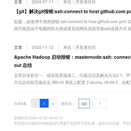
文章
2024-07-11
来自：开发者社区
大数据开发治理平台 Data
AI 产品 免费试用
网络
安全
云开发大赛
Tableau 订阅
【git】解决git报错:ssh:connect to host github.com p
1亿+ 大模型 tokens 和 
可观测
入门学习赛
中间件
AI空中课堂在线直播课
如题，git使用中突然报错 ssh:connect to host github.com por
云防火墙
140+云产品 免费试用
大模型服务
因可能是由于电脑的防火墙或者其他网络原因导致ssh连接方式 端
上云与迁云
云原生的云上边界网络安全
产品新客免费试用，最长1
数据库
用http连接。 ...
生态解决方案
千问AI平台-Token Plan
企业出海
大模型ACA认证体验
大数据计算
文章
2022-11-12
来自：开发者社区
助力企业全员 AI 认知与能
行业生态解决方案
政企业务
媒体服务
千问AI平台-模型体验
Apache Hadoop 启动报错：masternode:ssh: connect to 
开发者生态解决方案
在线体验全尺寸、多种模态
out 总结
企业服务与云通信
AI 开发和 AI 应用解决
Happy 系列大模型
文章目录前言一、错误场景描述二、问题总结及解决办法2.1、IP
域名与网站
方法总结前言最近在 Win10 系统上配置了ubuntu-18.04.3，在
connect to host master port 22: Connection tim
终端用户计算
Serverless
大模型解决方案
共有3条
<
1
>
跳转至：
GO
开发工具
快速部署 Dify，高效搭建 
更新时间 2024-12-05 16:40:10
本页面内关键词为智能算法引擎基于机器学习所生成，如有任何问题，可在页
迁移与运维管理