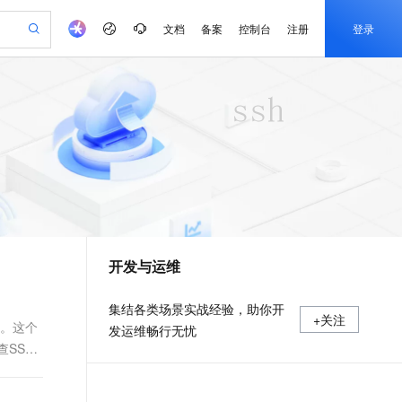
文档
备案
控制台
注册
登录
验
作计划
器
AI 活动
专业服务
服务伙伴合作计划
开发者社区
加入我们
产品动态
服务平台百炼
阿里云 OPC 创新助力计划
一站式生成采购清单，支持单品或批量购买
io：打造专属 AI 语音助手
S产品伙伴计划（繁花）
峰会
CS
造的大模型服务与应用开发平台
一句话生成原生可编辑精美 PPT 文稿
AI 生产力先锋
Al MaaS 服务伙伴赋能合作
域名
博文
Careers
至高可申请百万元
Qwen3.8-Max 模型上线
开启高性价比 AI 编程新体验
弹性可伸缩的云计算服务
Qwen-Audio-3.0-Realtime 端到端实时语音角色扮演
输入一句话想法, 轻松生成专业的 PPT
先锋实践拓展 AI 生产力的边界
Token 补贴，五大权
计划
海大会
伙伴信用分合作计划
商标
问答
社会招聘
益加速 OPC 成功
eek-V4-Pro
SS
一键部署幻兽帕鲁游戏服务器
飞天发布时刻
HOT
Open Search 向量检索版支
划
备案
电子书
校园招聘
pSeek-V4-Pro
视频创作，一键激活电商全链路生产力
稳定、安全、高性价比、高性能的云存储服务
一键购买专属联机服务器，轻松开启游戏
所见，即是所愿
持视频检索 Pipeline 功能
更多支持
划
公司注册
镜像站
视频生成
语音识别与合成
专属 QwenPaw
漫剧工坊：一站式动画创作平台
AI 实训营
HOT
应用身份服务 (IDaaS)
合作伙伴培训与认证
开发与运维
划
上云迁移
站生成，高效打造优质广告素材
全接入的云上超级电脑
从聊天伙伴进化为能主动干活的本地数字员工
快速生产连贯的高质量长漫剧
从基础到进阶，Agent 创客手把手教你
OpenClaw 管理能力上线
e-1.1-T2V
Qwen3-TTS-Flash
lScope
我要反馈
查询合作伙伴
畅细腻的高质量视频
离线语音合成大模型，多语言方言自适应，低延迟高稳定
n Alibaba Cloud ISV 合作
代维服务
建企业门户网站
10 分钟搭建微信、支付宝小程序
MaxCompute MaxFrame 提
集结各类场景实战经验，助你开
+关注
创新加速
ope
登录合作伙伴管理后台
我要建议
站，无忧落地极速上线
以可视化方式快速构建移动和 PC 门户网站
国内短信简单易用，安全可靠，秒级触达，全球覆盖200+国家和地区。
高效部署网站，快速应用到小程序
供自动弹性内存功能
服务。这个
发运维畅行无忧
e-1.1-I2V
Cosyvoice-V3-Flash
SSH
安全
畅自然，细节丰富
高表现力语音合成大模型，语音克隆听感自然
我要投诉
PolarDB
上云场景组合购
Milvus 弹性伸缩功能新增节
伴
漫剧创作，剧本、分镜、视频高效生成
100%兼容MySQL、PostgreSQL，兼容Oracle，支持集中和分布式
覆盖90%+业务场景，专享组合折扣价
点支持范围
2V
VPN
Fun-ASR