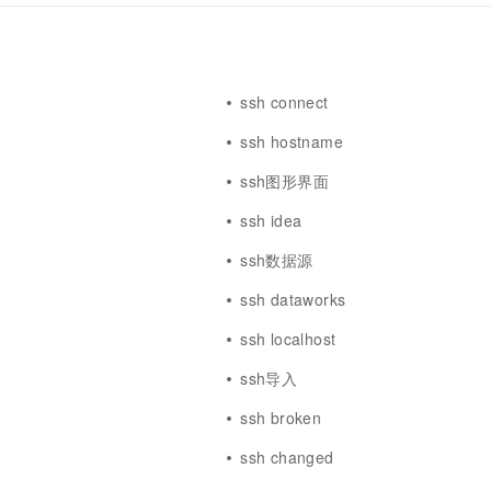
一个 AI 助手
超强辅助，Bol
即刻拥有 DeepSeek-R1 满血版
在企业官网、通讯软件中为客户提供 AI 客服
多种方案随心选，轻松解锁专属 DeepSeek
ssh connect
ssh hostname
ssh图形界面
ssh idea
ssh数据源
ssh dataworks
ssh localhost
ssh导入
ssh broken
ssh changed