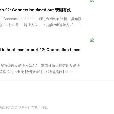
服务生态伙伴
视觉 Coding、空间感知、多模态思考等全面升级
1M上下文，专为长程任务能力而生
云工开物
企业应用
Works
Night Plan 支持 Qwen 3.8-Max
云原生大数据计算服务 MaxCompute
AI 办公
容器服务 Kub
NEW
Red Hat
ort 22: Connection timed out 亲测有效
30+ 款产品免费体验
Data Agent 驱动的一站式 Data+AI 开发治理平台
夜间 5 折，Qwen/Meoo/TokenPlan 客户专享
面向分析的企业级SaaS模式云数据仓库
AI智能应用
提供一站式管
科研合作
ERP
堂（旗舰版）
SUSE
t 22: Connection timed out 通过查阅各种资料，得知原
智能客服
AI 应用构建
大模型原生
CRM
口22被封锁。 解决方法 一：抛弃ssh连接方式，使
防护产品
2个月
自动承接线索
建站小程序
Qoder
大模型服务平台百炼-应用模版
OA 办公系统
HOT
NEW
面向真实软件
个人版上线、团队版降价；千问3.8-Max首发发尝鲜
丰富多元化的应用模版和解决方案
力提升
财税管理
模板建站
万有无界
大模型服务平台百炼-智能体
host master port 22: Connection timed
400电话
定制建站
的模型效果
灵活可视化地构建企业级 Agent
方案
广告营销
模板小程序
秒悟
人工智能平台 PAI
 配置错误及解决方法2.2、端口被防火墙禁用及解决
定制小程序
云端极速 AI 
新一代 AI 视频生成模型，深度适配广告营销等场景
AI Native 的算法工程平台，一站式完成建模、训练、推理服务部署
配置集群的 ssh 无秘钥登录时，经常能碰到 ssh:
ed out 的问题，经过分析之后我发现一般有两种原因会导致这....
APP 开发
建站系统
AI 应用
10分钟微调：让0.6B模型媲美235B模
多模态数据信
型
依托云原生高可用架构,实现Dify私有化部署
面下方点击"联系我们"与我们沟通。
用1%尺寸在特定领域达到大模型90%以上效果