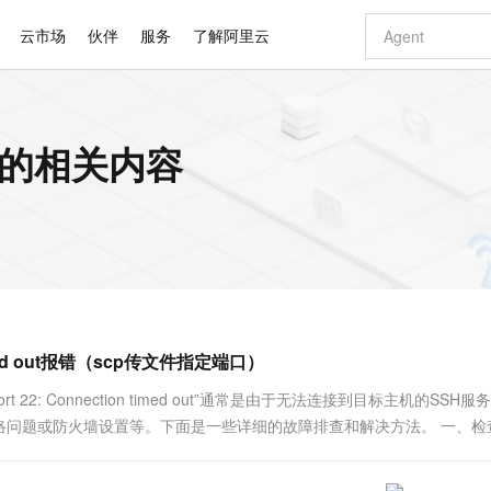
云市场
伙伴
服务
了解阿里云
AI 特惠
数据与 API
成为产品伙伴
企业增值服务
最佳实践
价格计算器
AI 场景体
基础软件
产品伙伴合
阿里云认证
市场活动
配置报价
大模型
out 的相关内容
自助选配和估算价格
新方式
睿译宝，AI翻译排版一步到位
智启 AI 普惠权益
产品生态集成认证中心
企业支持计划
云上春晚
域名与网站
千问官方 MaaS 平台，为开发者和 Agent 而生，新用户赠送 1 亿 + tokens 额度
Qwen Aud
AI Coding
阿里云Maa
2026 阿里云
云服务器 E
为企业打
数据集
Windows
大模型认证
模型
NEW
NEW
交付可用成果
值低价云产品抢先购
上传文档即自动完成翻译和格式还原
至高享 1亿+免费 tokens，加速 Al 应用落地
提供智能易用的域名与建站服务
智能编程，一键
安全可靠、
产品生态伙伴
专家技术服务
云上奥运之旅
弹性计算合作
阿里云中企出
手机三要素
宝塔 Linux
全部认证
价格优势
有专属领域专家
GLM-5.2：长任务时代开源旗舰模型
阿里云 OPC 创新助力计划
千问大模型
即刻拥有 DeepS
AI 电商营销
对象存储 O
大模型
产品生态伙伴工作台
企业增值服务台
云栖战略参考
云存储合作计
云栖大会
身份实名认证
CentOS
训练营
推动算力普惠，释放技术红利
最高返9万
多领域专家智能体,一键组建 AI 虚拟交付团队
快速构建应用程序和网站，即刻迈出上云第一步
至高百万元 Token 补贴，加速一人公司成长
多元化、高性能、安全可靠的大模型服务
真正可用的 1M 上下文,一次完成代码全链路开发
轻松解锁专属 Dee
从图文生成到
云上的中国
数据库合作计
活动全景
短信
Docker
图片和
站式影视创作平台
Hermes Agent，打造自进化智能体
Token Plan 模型订阅计划
数字证书管理服务（原SSL证书）
5 分钟轻松部署
AI 广告创作
无影云电脑
企业成长
NEW
信息公告
看见新力量
云网络合作计
OCR 文字识别
JAVA
证享300元代金券
可视化编排打通从文字构思到成片全链路闭环
全托管，含MySQL、PostgreSQL、SQL Server、MariaDB多引擎
自主进化，持久记忆，越用越聪明
Qwen3.8-Max 首发尝鲜，限时加量 10 倍，夜间低至2折
实现全站HTTPS，呈现可信的WEB访问
图文、视频一
随时随地安
Kimi-K3
HappyHors
NEW
魔搭 Mode
loud
服务实践
官网公告
on timed out报错（scp传文件指定端口）
Kimi 最新旗舰模型，长程编程与推理利器
让文字生成流
金融模力时刻
Salesforce O
版
发票查验
全能环境
Claude Code + GStack 打造工程团队
千问办公，限时限量积分加倍
Qoder
低代码高效构
AI 建站
短信服务
型
NEW
作计划
计划
创新中心
魔搭 ModelSc
健康状态
理服务
让AI从“聊天伙伴”进化为能干活的“数字员工”
安装技能 GStack，拥有专属 AI 工程团队
你的AI工作搭子，覆盖日常办公高频场景
面向真实软件的智能体编程平台
0 代码专业建
 port 22: Connection timed out”通常是由于无法连接到目标主机的SSH
客户案例
天气预报查询
操作系统
Deepseek-v4-pro
HappyHors
态合作计划
络问题或防火墙设置等。下面是一些详细的故障排查和解决方法。 一、检查
态智能体模型
旗舰 MoE 大模型，百万上下文与顶尖推理能力
图生视频，流
同享
万小智 AI 建站低至 15元/月
Qoder CN
AI 短剧/漫剧
云原生数据库 
快递物流查询
WordPress
成为服务伙
高校合作
点，立即开启云上创新
覆盖公网/内网、递归/权威、移动APP等全场景解析服务
送.CN域名，送备案服务码
基于千问大模型等，支持代码智能生成、研发智能问答
AI助力短剧
GLM-5.2
Wan2.7-T
Ubuntu