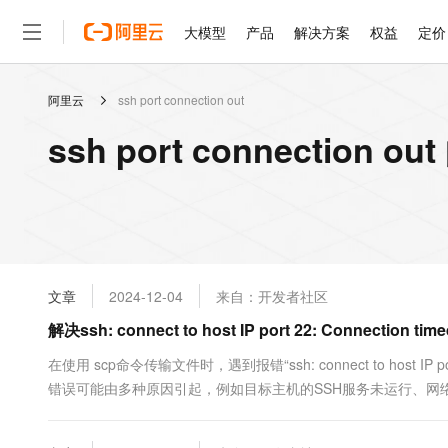
大模型
产品
解决方案
权益
定价
阿里云
ssh port connection out
大模型
产品
解决方案
权益
定价
云市场
伙伴
服务
了解阿里云
精选产品
精选解决方案
普惠上云
产品定价
精选商城
成为销售伙伴
售前咨询
为什么选择阿里云
千问AI平台
ssh port connection 
了解云产品的定价详情
大模型服务平台百炼
千问办公，解锁你的工作
普惠上云 官方力荐
分销伙伴
在线服务
网站建设
什么是云计算
大
大模型服务与应用平台
企业级Agent产品，直接
云服务器38元/年起，超
咨询伙伴
多端小程序
技术领先
云上成本管理
售后服务
轻量应用服务器
Agency Agents：拥
官方推荐返现计划
大模型
精选产品
精选解决方案
Salesforce 国际版订阅
稳定可靠
管理和优化成本
推荐新用户得奖励，单订单
销售伙伴合作计划
自助服务
友盟天域
安全合规
人工智能与机器学习
AI
文本生成
云数据库 RDS
HappyHorse 打造一
云工开物
无影生态合作计划
在线服务
文章
2024-12-04
来自：开发者社区
观测云
分析师报告
高校专属算力普惠，学生认
计算
互联网应用开发
Qwen3.8-Max
HOT
Salesforce On Alibaba C
工单服务
解决ssh: connect to host IP port 22: Connecti
智能体时代全能旗舰模型
Tuya 物联网平台阿里云
研究报告与白皮书
人工智能平台 PAI
快速拥有专属 OpenClaw
大模
Consulting Partner 合
大数据
容器
免费试用
短信专区
一站式AI开发、训练和推
在使用 scp命令传输文件时，遇到报错“ssh: connect to host IP
蓝凌 OA
Qwen3.7-Plus
AI 大模型销售与服务生
现代化应用
错误可能由多种原因引起，例如目标主机的SSH服务未运行、网
存储
天池大赛
能看、能想、能动手的多模
云解析DNS
解决方案免费试用 新老
电子合同
服务 1.1 确认SSH服务是否运行 首先&...
最高领取价值200元试用
安全
网络与CDN
AI 算法大赛
Qwen3-VL-Plus
畅捷通