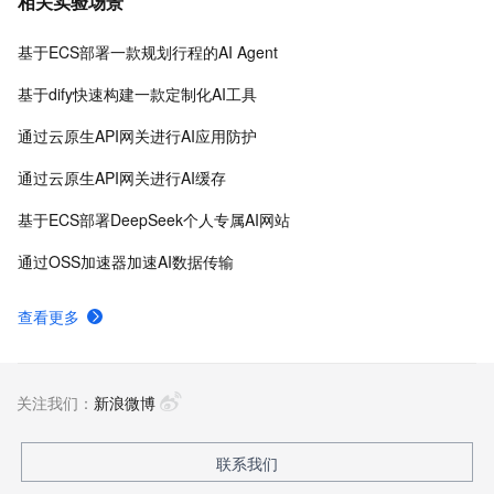
相关实验场景
DSW云原生交互式建模平台、PAI-DLC云原生AI基础平
台、PAI-EAS云原生弹性推理服务平台，支持千亿特
基于ECS部署一款规划行程的AI Agent
征、万亿样本规模加速训练，百余落地场景，全面提升
工程效率。
基于dify快速构建一款定制化AI工具
通过云原生API网关进行AI应用防护
通过云原生API网关进行AI缓存
基于ECS部署DeepSeek个人专属AI网站
通过OSS加速器加速AI数据传输
查看更多
关注我们：
新浪微博
联系我们