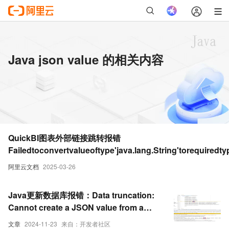
Java json value 的相关内容
QuickBI图表外部链接跳转报错
Failedtoconvertvalueoftype'java.lang.String'torequired
[order_id]"
阿里云文档
2025-03-26
Java更新数据库报错：Data truncation:
Cannot create a JSON value from a
string with CHARACTER SET 'binary'.
文章
2024-11-23
来自：开发者社区