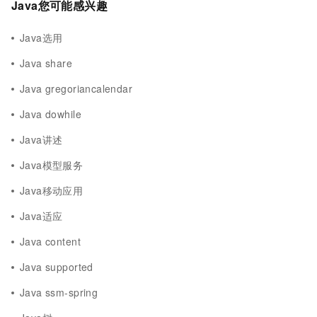
Java您可能感兴趣
Java选用
Java share
Java gregoriancalendar
Java dowhile
Java讲述
Java模型服务
Java移动应用
Java适应
Java content
Java supported
Java ssm-spring