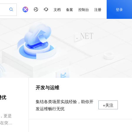
文档
备案
控制台
注册
登录
验
作计划
器
AI 活动
专业服务
服务伙伴合作计划
开发者社区
加入我们
产品动态
服务平台百炼
阿里云 OPC 创新助力计划
一站式生成采购清单，支持单品或批量购买
可编辑精美 PPT 文稿
S产品伙伴计划（繁花）
峰会
CS
造的大模型服务与应用开发平台
Agency Agents：拥有专属领域专家
AI 生产力先锋
Al MaaS 服务伙伴赋能合作
域名
博文
Careers
至高可申请百万元
Qwen3.8-Max 模型上线
 轻松生成专业的 PPT
开启高性价比 AI 编程新体验
弹性可伸缩的云计算服务
先锋实践拓展 AI 生产力的边界
多领域专家智能体,一键组建 AI 虚拟交付团队
Token 补贴，五大权
计划
海大会
伙伴信用分合作计划
商标
问答
社会招聘
益加速 OPC 成功
帕鲁游戏服务器
SS
HappyHorse 打造一站式影视创作平台
飞天发布时刻
HOT
Open Search 向量检索版支
划
备案
电子书
校园招聘
联机服务器，轻松开启游戏
视频创作，一键激活电商全链路生产力
稳定、安全、高性价比、高性能的云存储服务
所见，即是所愿
持视频检索 Pipeline 功能
可视化编排打通从文字构思到成片全链路闭环
更多支持
划
公司注册
镜像站
视频生成
语音识别与合成
 智能体与工作流应用
漫剧工坊：一站式动画创作平台
AI 实训营
应用身份服务 (IDaaS)
合作伙伴培训与认证
开发与运维
划
上云迁移
站生成，高效打造优质广告素材
全接入的云上超级电脑
通过阿里云百炼高效搭建AI应用,助力高效开发
快速生产连贯的高质量长漫剧
从基础到进阶，Agent 创客手把手教你
OpenClaw 管理能力上线
e-1.1-T2V
Qwen3-TTS-Flash
lScope
我要反馈
查询合作伙伴
键优
畅细腻的高质量视频
离线语音合成大模型，多语言方言自适应，低延迟高稳定
n Alibaba Cloud ISV 合作
代维服务
建企业门户网站
10 分钟搭建微信、支付宝小程序
MaxCompute MaxFrame 提
集结各类场景实战经验，助你开
+关注
创新加速
ope
登录合作伙伴管理后台
我要建议
站，无忧落地极速上线
以可视化方式快速构建移动和 PC 门户网站
国内短信简单易用，安全可靠，秒级触达，全球覆盖200+国家和地区。
高效部署网站，快速应用到小程序
供自动弹性内存功能
发运维畅行无忧
e-1.1-I2V
Cosyvoice-V3-Flash
安全
具，更是
畅自然，细节丰富
高表现力语音合成大模型，语音克隆听感自然
我要投诉
PolarDB
上云场景组合购
Milvus 弹性伸缩功能新增节
伴
发在突破
漫剧创作，剧本、分镜、视频高效生成
100%兼容MySQL、PostgreSQL，兼容Oracle，支持集中和分布式
覆盖90%+业务场景，专享组合折扣价
点支持范围
2V
VPN
Fun-ASR