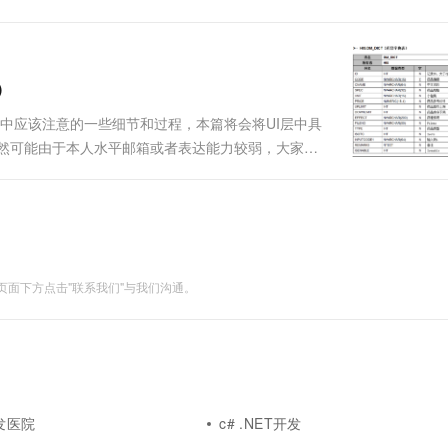
一个 AI 助手
超强辅助，Bol
...
即刻拥有 DeepSeek-R1 满血版
在企业官网、通讯软件中为客户提供 AI 客服
多种方案随心选，轻松解锁专属 DeepSeek
)
中应该注意的一些细节和过程，本篇将会将UI层中具
当然可能由于本人水平邮箱或者表达能力较弱，大家如
要是完善如下的几点： ...
面下方点击"联系我们"与我们沟通。
发医院
c# .NET开发