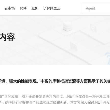
云市场
伙伴
服务
了解阿里云
AI 特惠
数据与 API
成为产品伙伴
企业增值服务
最佳实践
价格计算器
AI 场景体
基础软件
产品伙伴合
阿里云认证
市场活动
配置报价
大模型
关内容
自助选配和估算价格
步到位
智启 AI 普惠权益
产品生态集成认证中心
企业支持计划
云上春晚
域名与网站
Qwen Audio：打造专属 AI 语音助手
千问官方 MaaS 平台，为开发者和 Agent 而生，新用户赠送 1 亿 + tokens 额度
一句话生成原生
AI Coding
阿里云Maa
2026 阿里云
云服务器 E
为企业打
数据集
Windows
大模型认证
模型
NEW
NEW
格式还原
值低价云产品抢先购
至高享 1亿+免费 tokens，加速 Al 应用落地
提供智能易用的域名与建站服务
Qwen-Audio-3.0-Realtime 端到端实时语音角色扮演
输入一句话想法,
智能编程，一键
安全可靠、
产品生态伙伴
专家技术服务
云上奥运之旅
弹性计算合作
阿里云中企出
手机三要素
宝塔 Linux
全部认证
价格优势
开源旗舰模型
即刻拥有 DeepSeek-V4-Pro
阿里云 OPC 创新助力计划
千问大模型
一键部署幻兽
AI 电商营销
对象存储 O
大模型
产品生态伙伴工作台
企业增值服务台
云栖战略参考
云存储合作计
云栖大会
身份实名认证
CentOS
训练营
推动算力普惠，释放技术红利
最高返9万
真正可用的 1M 上下文,一次完成代码全链路开发
快速构建应用程序和网站，即刻迈出上云第一步
轻松解锁专属 DeepSeek-V4-Pro
至高百万元 Token 补贴，加速一人公司成长
多元化、高性能、安全可靠的大模型服务
一键购买专属
从图文生成到
云上的中国
数据库合作计
活动全景
短信
Docker
图片和
自进化智能体
5 分钟轻松部署专属 QwenPaw
Token Plan 模型订阅计划
数字证书管理服务（原SSL证书）
高效搭建 AI
AI 广告创作
无影云电脑
企业成长
NEW
HOT
信息公告
看见新力量
云网络合作计
OCR 文字识别
JAVA
越聪明
证享300元代金券
全托管，含MySQL、PostgreSQL、SQL Server、MariaDB多引擎
Qwen3.8-Max 首发尝鲜，限时加量 10 倍，夜间低至2折
实现全站HTTPS，呈现可信的WEB访问
从聊天伙伴进化为能主动干活的本地数字员工
图文、视频一
随时随地安
Kimi-K3
HappyHors
NEW
魔搭 Mode
loud
服务实践
官网公告
发环境、强大的性能表现、丰富的库和框架资源等方面揭示了其关
Kimi 最新旗舰模型，长程编程与推理利器
让文字生成流
金融模力时刻
Salesforce O
版
发票查验
全能环境
Claude Code + GStack 打造工程团队
千问办公，限时限量积分加倍
Qoder
低代码高效构
AI 建站
短信服务
型
NEW
作计划
计划
创新中心
魔搭 ModelSc
健康状态
理服务
让AI从“聊天伙伴”进化为能干活的“数字员工”
安装技能 GStack，拥有专属 AI 工程团队
你的AI工作搭子，覆盖日常办公高频场景
面向真实软件的智能体编程平台
0 代码专业建
客户案例
天气预报查询
操作系统
Deepseek-v4-pro
HappyHors
态合作计划
和广泛的应用，成为众多开发者关注的焦点。.NET 不仅仅是一种开发工
态智能体模型
旗舰 MoE 大模型，百万上下文与顶尖推理能力
图生视频，流
同享
万小智 AI 建站低至 15元/月
Qoder CN
AI 短剧/漫剧
云原生数据库 
快递物流查询
WordPress
成为服务伙
高校合作
，使得他们能够在各个领域实现突破和创新。本文将深入探讨.NET 开
点，立即开启云上创新
覆盖公网/内网、递归/权威、移动APP等全场景解析服务
送.CN域名，送备案服务码
基于千问大模型等，支持代码智能生成、研发智能问答
AI助力短剧
GLM-5.2
Wan2.7-T
Ubuntu