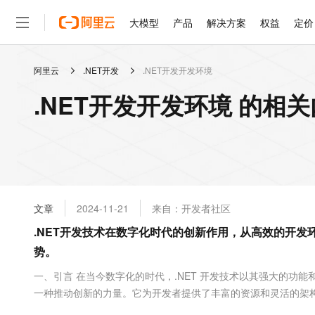
大模型
产品
解决方案
权益
定价
阿里云
.NET开发
.NET开发开发环境
大模型
产品
解决方案
权益
定价
云市场
伙伴
服务
了解阿里云
精选产品
精选解决方案
普惠上云
产品定价
精选商城
成为销售伙伴
售前咨询
为什么选择阿里云
千问AI平台
.NET开发开发环境 的相
了解云产品的定价详情
大模型服务平台百炼
睿译宝，AI翻译排版一
普惠上云 官方力荐
分销伙伴
在线服务
网站建设
什么是云计算
大
大模型服务与应用平台
上传文档即自动完成翻译和
云服务器38元/年起，超
咨询伙伴
多端小程序
技术领先
云上成本管理
售后服务
轻量应用服务器
GLM-5.2：长任务时代
官方推荐返现计划
大模型
精选产品
精选解决方案
Salesforce 国际版订阅
稳定可靠
管理和优化成本
推荐新用户得奖励，单订单
销售伙伴合作计划
自助服务
友盟天域
安全合规
人工智能与机器学习
AI
文本生成
云数据库 RDS
Hermes Agent，打造
云工开物
无影生态合作计划
在线服务
文章
2024-11-21
来自：开发者社区
观测云
分析师报告
自主进化，持久记忆，越用
高校专属算力普惠，学生认
计算
互联网应用开发
Qwen3.8-Max
HOT
Salesforce On Alibaba C
工单服务
.NET开发技术在数字化时代的创新作用，从高效的开
智能体时代全能旗舰模型
Tuya 物联网平台阿里云
研究报告与白皮书
人工智能平台 PAI
快速拥有专属 OpenClaw
大模
Consulting Partner 合
大数据
容器
势。
免费试用
短信专区
一站式AI开发、训练和推
蓝凌 OA
Qwen3.7-Plus
AI 大模型销售与服务生
现代化应用
存储
天池大赛
一、引言 在当今数字化的时代，.NET 开发技术以其强大的功能
能看、能想、能动手的多模
云解析DNS
解决方案免费试用 新老
电子合同
一种推动创新的力量。它为开发者提供了丰富的资源和灵活的架构
最高领取价值200元试用
安全
网络与CDN
AI 算法大赛
Qwen3-VL-Plus
创新方面的关键作用，从不同角度揭示其重要性和潜力。 二、....
畅捷通