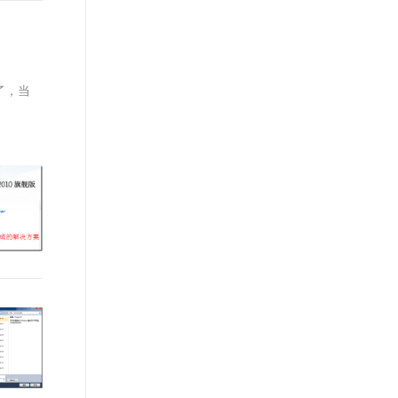
文戏情感细腻自然，动作戏激烈拳拳到肉，实现更强表演能力
支持中英文自由切换，具备更强的噪声鲁棒性
ernetes 版 ACK
云聚AI 严选权益
AI 原生数据库服务发布
SSL 证书
，一键激活高效办公新体验
理容器应用的 K8s 服务
精选AI产品，从模型到应用全链提效
Agent 数据网关
堡垒机
AI 用量加速计划
云原生数据库 PolarDB
应用
防火墙
了，当
、识别商机，让客服更高效、服务更出色。
新老同享，达量后返
Agentic Database 发布
千问办公
主机安全
NEW
的智能体编程平台
一站式AI生产力平台
AI 应用及服务市场
伶鹊
企业级人与Agent协作平台，接入和调度多个数字员工
智能客服平台，对话机器人、对话分析、智能外呼
AI 应用
大模型服务平台百炼 - 全妙
大模型
应用创作平台
多模态内容创作工具，已接入 DeepSeek
自然语言处理
数据标注
机器学习
息提取
与 AI 智能体进行实时音视频通话
从文本、图片、视频中提取结构化的属性信息
构建支持视频理解的 AI 音视频实时通话应用