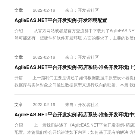
大数据开发治理平台 Data
AI 产品 免费试用
网络
安全
云开发大赛
Tableau 订阅
文章
2022-02-16
来自：开发者社区
1亿+ 大模型 tokens 和 
可观测
入门学习赛
中间件
AgileEAS.NET平台开发实例-开发环境配置
AI空中课堂在线直播课
云防火墙
140+云产品 免费试用
大模型服务
上云与迁云
介绍 从官方网站或者是官方交流群中下载到了AgileEAS.
云原生的云上边界网络安全
产品新客免费试用，最长1
数据库
生态解决方案
然可能还有一些硬件和软件开发环境 方面的要求了，主要的软硬
千问AI平台-Token Plan
企业出海
大模型ACA认证体验
大数据计算
助力企业全员 AI 认知与能
行业生态解决方案
政企业务
媒体服务
文章
2022-02-16
来自：开发者社区
千问AI平台-模型体验
开发者生态解决方案
在线体验全尺寸、多种模态
AgileEAS.NET平台开发实例-药店系统-准备开发环境(上
企业服务与云通信
AI 开发和 AI 应用解决
Happy 系列大模型
开篇 上一篇我们主要是讲述了如何根据数据库原型设计器提供
域名与网站
数据库与实体对象之间通过数据原型来进行双向的映射。本篇 我们将会
系统-数据库建模》生成的相关解决方案的基础上来进行开发。
终端用户计算
成 ...
文章
2022-02-16
来自：开发者社区
Serverless
大模型解决方案
AgileEAS.NET平台开发实例-药店系统-准备开发环境(中
开发工具
快速部署 Dify，高效搭建 
介绍 上一篇我们讲述了《AgileEAS.NET平台开发实例-药
迁移与运维管理
配置。本篇我们将会开始讲述如下内容：如何基于现有的解决 