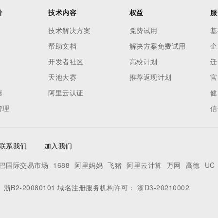
价
技术内容
权益
服
技术解决方案
免费试用
基
帮助文档
解决方案免费试用
企
开发者社区
高校计划
迁
天池大赛
推荐返现计划
官
器
阿里云认证
健
管理
信
联系我们
加入我们
巴国际交易市场
1688
阿里妈妈
飞猪
阿里云计算
万网
高德
UC
：
浙B2-20080101
域名注册服务机构许可：
浙D3-20210002