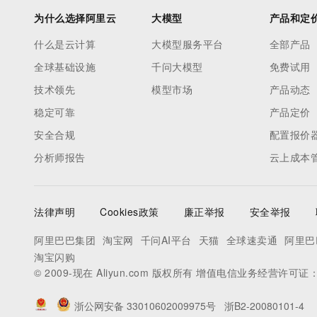
为什么选择阿里云
大模型
产品和定
什么是云计算
大模型服务平台
全部产品
全球基础设施
千问大模型
免费试用
技术领先
模型市场
产品动态
稳定可靠
产品定价
安全合规
配置报价
分析师报告
云上成本
法律声明
Cookies政策
廉正举报
安全举报
阿里巴巴集团
淘宝网
千问AI平台
天猫
全球速卖通
阿里巴
淘宝闪购
© 2009-现在 Aliyun.com 版权所有 增值电信业务经营许可证
浙公网安备 33010602009975号
浙B2-20080101-4