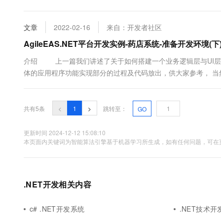
10 分钟在聊天系统中增加
简单的例子，通过例子来说明我们如何来开发一个新的功能模块。 
专有云
文章
2022-02-16
来自：开发者社区
AgileEAS.NET平台开发实例-药店系统-准备开发环境(下
介绍 上一篇我们讲述了关于如何搭建一个业务逻辑层与UI层
体的应用程序功能实现部分的过程及代码放出，供大家参考， 
果有什么不明白的地方或者不是特别清楚的地方，还请指出。本文主
共有5条
<
1
>
跳转至：
GO
更新时间 2024-12-12 15:08:10
本页面内关键词为智能算法引擎基于机器学习所生成，如有任何问题，可在页
.NET开发相关内容
c# .NET开发系统
.NET技术开