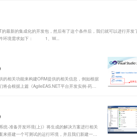
服务生态伙伴
视觉 Coding、空间感知、多模态思考等全面升级
1M上下文，专为长程任务能力而生
云工开物
企业应用
Works
Night Plan 支持 Qwen 3.8-Max
云原生大数据计算服务 MaxCompute
AI 办公
容器服务 Kub
NEW
Red Hat
30+ 款产品免费体验
Data Agent 驱动的一站式 Data+AI 开发治理平台
夜间 5 折，Qwen/Meoo/TokenPlan 客户专享
面向分析的企业级SaaS模式云数据仓库
AI智能应用
提供一站式管
科研合作
ERP
堂（旗舰版）
SUSE
智能客服
AI 应用构建
大模型原生
CRM
NET的最新的集成化的开发包，然后有了这个条件后，我们就可以进行开发
防护产品
2个月
自动承接线索
建站小程序
件环境需求如下： 1、W...
Qoder
大模型服务平台百炼-应用模版
OA 办公系统
HOT
NEW
面向真实软件
个人版上线、团队版降价；千问3.8-Max首发发尝鲜
丰富多元化的应用模版和解决方案
力提升
财税管理
模板建站
万有无界
大模型服务平台百炼-智能体
400电话
定制建站
的模型效果
灵活可视化地构建企业级 Agent
)
方案
广告营销
模板小程序
秒悟
人工智能平台 PAI
的相关功能来构建ORM提供的相关信息，例如根据
定制小程序
云端极速 AI 
新一代 AI 视频生成模型，深度适配广告营销等场景
AI Native 的算法工程平台，一站式完成建模、训练、推理服务部署
根据上篇《AgileEAS.NET平台开发实例-药店
下面我们就进入主题吧，我们来详细的分析如何基于生
APP 开发
建站系统
)
AI 应用
10分钟微调：让0.6B模型媲美235B模
多模态数据信
店系统-准备开发环境(上)》将生成的解决方案进行相关
型
依托云原生高可用架构,实现Dify私有化部署
方案来搭建一个可测试的运行环境，并且我们新建一个
用1%尺寸在特定领域达到大模型90%以上效果