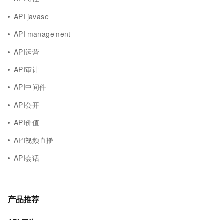
API javase
API management
API运营
API审计
API中间件
API公开
API价值
API视频直播
API会话
产品推荐