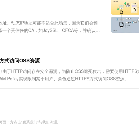
服务生态伙伴
视觉 Coding、空间感知、多模态思考等全面升级
1M上下文，专为长程任务能力而生
云工开物
企业应用
Works
Night Plan 支持 Qwen 3.8-Max
云原生大数据计算服务 MaxCompute
AI 办公
容器服务 Kub
NEW
Red Hat
30+ 款产品免费体验
Data Agent 驱动的一站式 Data+AI 开发治理平台
夜间 5 折，Qwen/Meoo/TokenPlan 客户专享
面向分析的企业级SaaS模式云数据仓库
AI智能应用
提供一站式管
科研合作
ERP
堂（旗舰版）
SUSE
P地址。动态IP地址可能不适合此场景，因为它们会频
智能客服
AI 应用构建
大模型原生
CRM
一个受信任的CA，如JoySSL、CFCA等，并确认其
防护产品
2个月
自动承接线索
建站小程序
Qoder
大模型服务平台百炼-应用模版
OA 办公系统
HOT
NEW
面向真实软件
个人版上线、团队版降价；千问3.8-Max首发发尝鲜
丰富多元化的应用模版和解决方案
力提升
财税管理
模板建站
万有无界
大模型服务平台百炼-智能体
S方式访问OSS资源
400电话
定制建站
的模型效果
灵活可视化地构建企业级 Agent
资源，但由于HTTP访问存在安全漏洞，为防止OSS遭受攻击，需要使用HTTP
方案
广告营销
模板小程序
 Policy实现限制某个用户、角色通过HTTPS方式访问OSS资源。
秒悟
人工智能平台 PAI
定制小程序
云端极速 AI 
新一代 AI 视频生成模型，深度适配广告营销等场景
AI Native 的算法工程平台，一站式完成建模、训练、推理服务部署
APP 开发
建站系统
面下方点击"联系我们"与我们沟通。
AI 应用
10分钟微调：让0.6B模型媲美235B模
多模态数据信
型
依托云原生高可用架构,实现Dify私有化部署
用1%尺寸在特定领域达到大模型90%以上效果