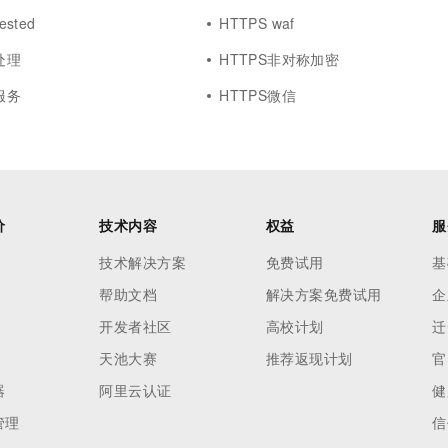
ested
HTTPS waf
处理
HTTPS非对称加密
服务
HTTPS微信
价
技术内容
权益
服
技术解决方案
免费试用
基
帮助文档
解决方案免费试用
企
开发者社区
高校计划
迁
天池大赛
推荐返现计划
官
器
阿里云认证
健
管理
信