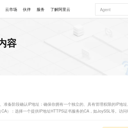
云市场
伙伴
服务
了解阿里云
AI 特惠
数据与 API
成为产品伙伴
企业增值服务
最佳实践
价格计算器
AI 场景体
基础软件
产品伙伴合
阿里云认证
市场活动
配置报价
大模型
关内容
自助选配和估算价格
新方式
睿译宝，AI翻译排版一步到位
智启 AI 普惠权益
产品生态集成认证中心
企业支持计划
云上春晚
域名与网站
千问官方 MaaS 平台，为开发者和 Agent 而生，新用户赠送 1 亿 + tokens 额度
Qwen Aud
AI Coding
阿里云Maa
2026 阿里云
云服务器 E
为企业打
数据集
Windows
大模型认证
模型
NEW
NEW
交付可用成果
值低价云产品抢先购
上传文档即自动完成翻译和格式还原
至高享 1亿+免费 tokens，加速 Al 应用落地
提供智能易用的域名与建站服务
智能编程，一键
安全可靠、
产品生态伙伴
专家技术服务
云上奥运之旅
弹性计算合作
阿里云中企出
手机三要素
宝塔 Linux
全部认证
价格优势
有专属领域专家
GLM-5.2：长任务时代开源旗舰模型
阿里云 OPC 创新助力计划
千问大模型
即刻拥有 DeepS
AI 电商营销
对象存储 O
大模型
产品生态伙伴工作台
企业增值服务台
云栖战略参考
云存储合作计
云栖大会
身份实名认证
CentOS
训练营
推动算力普惠，释放技术红利
最高返9万
多领域专家智能体,一键组建 AI 虚拟交付团队
快速构建应用程序和网站，即刻迈出上云第一步
至高百万元 Token 补贴，加速一人公司成长
多元化、高性能、安全可靠的大模型服务
真正可用的 1M 上下文,一次完成代码全链路开发
轻松解锁专属 Dee
从图文生成到
云上的中国
数据库合作计
活动全景
短信
Docker
图片和
站式影视创作平台
Hermes Agent，打造自进化智能体
Token Plan 模型订阅计划
数字证书管理服务（原SSL证书）
5 分钟轻松部署
AI 广告创作
无影云电脑
企业成长
NEW
信息公告
看见新力量
云网络合作计
OCR 文字识别
JAVA
证享300元代金券
可视化编排打通从文字构思到成片全链路闭环
全托管，含MySQL、PostgreSQL、SQL Server、MariaDB多引擎
自主进化，持久记忆，越用越聪明
Qwen3.8-Max 首发尝鲜，限时加量 10 倍，夜间低至2折
实现全站HTTPS，呈现可信的WEB访问
图文、视频一
随时随地安
Kimi-K3
HappyHors
NEW
魔搭 Mode
loud
服务实践
官网公告
Kimi 最新旗舰模型，长程编程与推理利器
让文字生成流
金融模力时刻
Salesforce O
版
发票查验
全能环境
Claude Code + GStack 打造工程团队
千问办公，限时限量积分加倍
Qoder
低代码高效构
AI 建站
短信服务
型
NEW
作计划
计划
创新中心
魔搭 ModelSc
健康状态
理服务
让AI从“聊天伙伴”进化为能干活的“数字员工”
安装技能 GStack，拥有专属 AI 工程团队
你的AI工作搭子，覆盖日常办公高频场景
面向真实软件的智能体编程平台
0 代码专业建
一、准备阶段确认IP地址：确保你拥有一个独立的、具有管理权限的IP地
客户案例
天气预报查询
操作系统
Deepseek-v4-pro
HappyHors
态合作计划
）：选择一个提供IP地址HTTPS证书服务的CA，如JoySSL等。访问
态智能体模型
旗舰 MoE 大模型，百万上下文与顶尖推理能力
图生视频，流
同享
万小智 AI 建站低至 15元/月
Qoder CN
AI 短剧/漫剧
云原生数据库 
快递物流查询
WordPress
成为服务伙
高校合作
点，立即开启云上创新
覆盖公网/内网、递归/权威、移动APP等全场景解析服务
送.CN域名，送备案服务码
基于千问大模型等，支持代码智能生成、研发智能问答
AI助力短剧
GLM-5.2
Wan2.7-T
Ubuntu