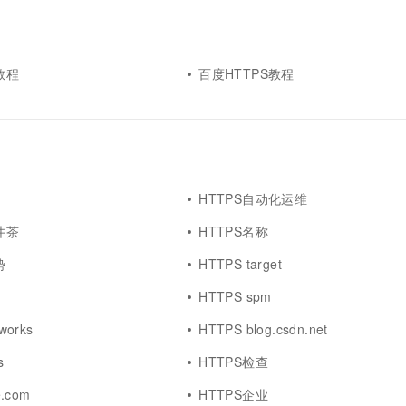
一个 AI 助手
超强辅助，Bol
即刻拥有 DeepSeek-R1 满血版
在企业官网、通讯软件中为客户提供 AI 客服
多种方案随心选，轻松解锁专属 DeepSeek
教程
百度HTTPS教程
HTTPS自动化运维
井茶
HTTPS名称
势
HTTPS target
HTTPS spm
works
HTTPS blog.csdn.net
s
HTTPS检查
e.com
HTTPS企业