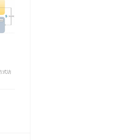
文戏情感细腻自然，动作戏激烈拳拳到肉，实现更强表演能力
支持中英文自由切换，具备更强的噪声鲁棒性
ernetes 版 ACK
云聚AI 严选权益
AI 原生数据库服务发布
SSL 证书
，一键激活高效办公新体验
理容器应用的 K8s 服务
精选AI产品，从模型到应用全链提效
Agent 数据网关
堡垒机
AI 用量加速计划
云原生数据库 PolarDB
应用
防火墙
、识别商机，让客服更高效、服务更出色。
新老同享，达量后返
Agentic Database 发布
千问办公
主机安全
NEW
的智能体编程平台
一站式AI生产力平台
AI 应用及服务市场
伶鹊
企业级人与Agent协作平台，接入和调度多个数字员工
智能客服平台，对话机器人、对话分析、智能外呼
S方式访
AI 应用
大模型服务平台百炼 - 全妙
大模型
应用创作平台
多模态内容创作工具，已接入 DeepSeek
自然语言处理
数据标注
机器学习
息提取
与 AI 智能体进行实时音视频通话
从文本、图片、视频中提取结构化的属性信息
构建支持视频理解的 AI 音视频实时通话应用