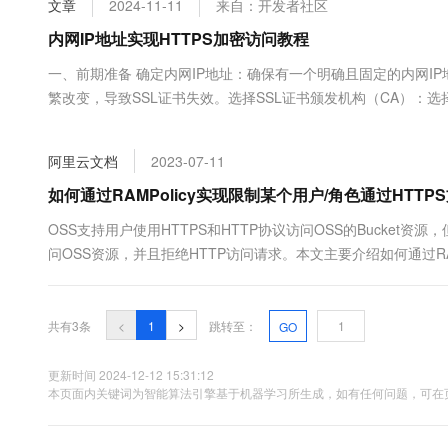
文章
2024-11-11
来自：开发者社区
大数据开发治理平台 Data
AI 产品 免费试用
网络
安全
云开发大赛
Tableau 订阅
内网IP地址实现HTTPS加密访问教程
1亿+ 大模型 tokens 和 
可观测
入门学习赛
中间件
AI空中课堂在线直播课
一、前期准备 确定内网IP地址：确保有一个明确且固定的内网I
云防火墙
140+云产品 免费试用
大模型服务
繁改变，导致SSL证书失效。选择SSL证书颁发机构（CA）：选择
上云与迁云
云原生的云上边界网络安全
产品新客免费试用，最长1
数据库
是否提供针对内网IP地址的SSL证书服务。 二、申请SSL...
生态解决方案
千问AI平台-Token Plan
企业出海
大模型ACA认证体验
大数据计算
阿里云文档
2023-07-11
助力企业全员 AI 认知与能
行业生态解决方案
政企业务
媒体服务
千问AI平台-模型体验
如何通过RAMPolicy实现限制某个用户/角色通过HTTP
开发者生态解决方案
在线体验全尺寸、多种模态
企业服务与云通信
OSS支持用户使用HTTPS和HTTP协议访问OSS的Bucket
AI 开发和 AI 应用解决
问OSS资源，并且拒绝HTTP访问请求。本文主要介绍如何通过RAM
Happy 系列大模型
域名与网站
终端用户计算
共有3条
<
1
>
跳转至：
GO
Serverless
大模型解决方案
更新时间 2024-12-12 15:31:12
开发工具
本页面内关键词为智能算法引擎基于机器学习所生成，如有任何问题，可在页
快速部署 Dify，高效搭建 
迁移与运维管理