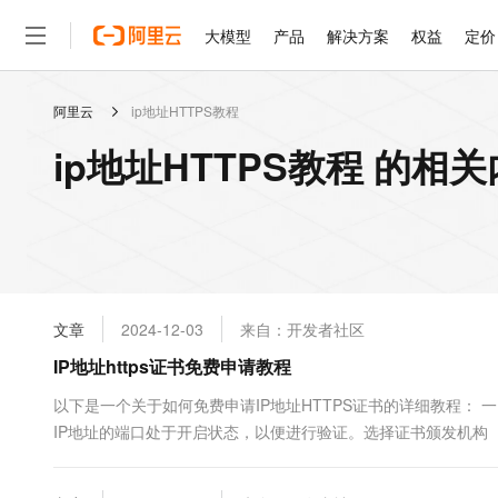
大模型
产品
解决方案
权益
定价
阿里云
ip地址HTTPS教程
大模型
产品
解决方案
权益
定价
云市场
伙伴
服务
了解阿里云
精选产品
精选解决方案
普惠上云
产品定价
精选商城
成为销售伙伴
售前咨询
为什么选择阿里云
千问AI平台
ip地址HTTPS教程 的相
了解云产品的定价详情
大模型服务平台百炼
千问办公，解锁你的工作
普惠上云 官方力荐
分销伙伴
在线服务
网站建设
什么是云计算
大
大模型服务与应用平台
企业级Agent产品，直接
云服务器38元/年起，超
咨询伙伴
多端小程序
技术领先
云上成本管理
售后服务
轻量应用服务器
Agency Agents：拥
官方推荐返现计划
大模型
精选产品
精选解决方案
Salesforce 国际版订阅
稳定可靠
管理和优化成本
推荐新用户得奖励，单订单
销售伙伴合作计划
自助服务
友盟天域
安全合规
人工智能与机器学习
AI
文本生成
云数据库 RDS
HappyHorse 打造一
云工开物
无影生态合作计划
在线服务
文章
2024-12-03
来自：开发者社区
观测云
分析师报告
高校专属算力普惠，学生认
计算
互联网应用开发
Qwen3.8-Max
HOT
Salesforce On Alibaba C
工单服务
IP地址https证书免费申请教程
智能体时代全能旗舰模型
Tuya 物联网平台阿里云
研究报告与白皮书
人工智能平台 PAI
快速拥有专属 OpenClaw
大模
Consulting Partner 合
大数据
容器
免费试用
短信专区
一站式AI开发、训练和推
以下是一个关于如何免费申请IP地址HTTPS证书的详细教程： 
蓝凌 OA
Qwen3.7-Plus
AI 大模型销售与服务生
现代化应用
IP地址的端口处于开启状态，以便进行验证。选择证书颁发机构（CA
存储
天池大赛
能看、能想、能动手的多模
云解析DNS
解决方案免费试用 新老
电子合同
方网站࿰...
最高领取价值200元试用
安全
网络与CDN
AI 算法大赛
Qwen3-VL-Plus
畅捷通