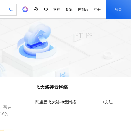
文档
备案
控制台
注册
登录
验
作计划
器
AI 活动
专业服务
服务伙伴合作计划
开发者社区
加入我们
产品动态
服务平台百炼
阿里云 OPC 创新助力计划
一站式生成采购清单，支持单品或批量购买
io：打造专属 AI 语音助手
S产品伙伴计划（繁花）
峰会
CS
造的大模型服务与应用开发平台
一句话生成原生可编辑精美 PPT 文稿
AI 生产力先锋
Al MaaS 服务伙伴赋能合作
域名
博文
Careers
至高可申请百万元
Qwen3.8-Max 模型上线
开启高性价比 AI 编程新体验
弹性可伸缩的云计算服务
Qwen-Audio-3.0-Realtime 端到端实时语音角色扮演
输入一句话想法, 轻松生成专业的 PPT
先锋实践拓展 AI 生产力的边界
Token 补贴，五大权
计划
海大会
伙伴信用分合作计划
商标
问答
社会招聘
益加速 OPC 成功
eek-V4-Pro
SS
一键部署幻兽帕鲁游戏服务器
飞天发布时刻
HOT
Open Search 向量检索版支
划
备案
电子书
校园招聘
pSeek-V4-Pro
视频创作，一键激活电商全链路生产力
稳定、安全、高性价比、高性能的云存储服务
一键购买专属联机服务器，轻松开启游戏
所见，即是所愿
持视频检索 Pipeline 功能
更多支持
划
公司注册
镜像站
视频生成
语音识别与合成
专属 QwenPaw
漫剧工坊：一站式动画创作平台
AI 实训营
HOT
应用身份服务 (IDaaS)
合作伙伴培训与认证
飞天洛神云网络
划
上云迁移
站生成，高效打造优质广告素材
全接入的云上超级电脑
从聊天伙伴进化为能主动干活的本地数字员工
快速生产连贯的高质量长漫剧
从基础到进阶，Agent 创客手把手教你
OpenClaw 管理能力上线
e-1.1-T2V
Qwen3-TTS-Flash
lScope
我要反馈
查询合作伙伴
畅细腻的高质量视频
离线语音合成大模型，多语言方言自适应，低延迟高稳定
n Alibaba Cloud ISV 合作
代维服务
建企业门户网站
10 分钟搭建微信、支付宝小程序
MaxCompute MaxFrame 提
阿里云飞天洛神云网络
+关注
创新加速
ope
登录合作伙伴管理后台
我要建议
站，无忧落地极速上线
以可视化方式快速构建移动和 PC 门户网站
国内短信简单易用，安全可靠，秒级触达，全球覆盖200+国家和地区。
高效部署网站，快速应用到小程序
供自动弹性内存功能
址。确认
e-1.1-I2V
Cosyvoice-V3-Flash
CA的官
安全
畅自然，细节丰富
高表现力语音合成大模型，语音克隆听感自然
我要投诉
PolarDB
上云场景组合购
Milvus 弹性伸缩功能新增节
伴
漫剧创作，剧本、分镜、视频高效生成
100%兼容MySQL、PostgreSQL，兼容Oracle，支持集中和分布式
覆盖90%+业务场景，专享组合折扣价
点支持范围
2V
VPN
Fun-ASR