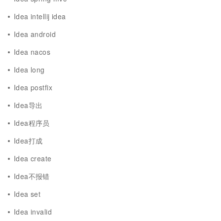
Idea intellij idea
Idea android
Idea nacos
Idea long
Idea postfix
Idea导出
Idea程序员
Idea打成
Idea create
Idea不报错
Idea set
Idea invalid