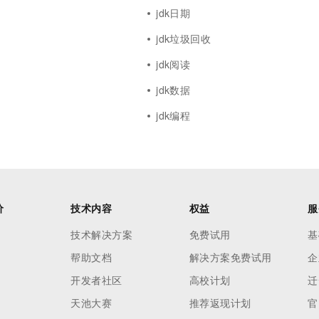
jdk日期
jdk垃圾回收
jdk阅读
jdk数据
jdk编程
价
技术内容
权益
服
技术解决方案
免费试用
基
帮助文档
解决方案免费试用
企
开发者社区
高校计划
迁
天池大赛
推荐返现计划
官