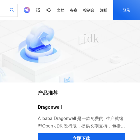
文档
备案
控制台
注册
登录
验
作计划
器
AI 活动
专业服务
服务伙伴合作计划
开发者社区
加入我们
产品动态
服务平台百炼
阿里云 OPC 创新助力计划
一站式生成采购清单，支持单品或批量购买
可编辑精美 PPT 文稿
S产品伙伴计划（繁花）
峰会
CS
造的大模型服务与应用开发平台
Agency Agents：拥有专属领域专家
AI 生产力先锋
Al MaaS 服务伙伴赋能合作
域名
博文
Careers
PolarDB Agentic Database
至高可申请百万元
 轻松生成专业的 PPT
开启高性价比 AI 编程新体验
弹性可伸缩的云计算服务
先锋实践拓展 AI 生产力的边界
发布
多领域专家智能体,一键组建 AI 虚拟交付团队
Token 补贴，五大权
计划
海大会
伙伴信用分合作计划
商标
问答
社会招聘
益加速 OPC 成功
帕鲁游戏服务器
SS
HappyHorse 打造一站式影视创作平台
飞天发布时刻
HOT
秒悟 Meoo CLI 支持一键部
划
备案
电子书
校园招聘
联机服务器，轻松开启游戏
视频创作，一键激活电商全链路生产力
稳定、安全、高性价比、高性能的云存储服务
所见，即是所愿
署项目至阿里云账号
可视化编排打通从文字构思到成片全链路闭环
更多支持
划
公司注册
镜像站
视频生成
语音识别与合成
 智能体与工作流应用
漫剧工坊：一站式动画创作平台
AI 实训营
Flink OSS 支持
合作伙伴培训与认证
产品推荐
划
上云迁移
站生成，高效打造优质广告素材
全接入的云上超级电脑
通过阿里云百炼高效搭建AI应用,助力高效开发
快速生产连贯的高质量长漫剧
从基础到进阶，Agent 创客手把手教你
AssumeRole 角色自定义
e-1.1-T2V
Qwen3-TTS-Flash
lScope
我要反馈
查询合作伙伴
畅细腻的高质量视频
离线语音合成大模型，多语言方言自适应，低延迟高稳定
n Alibaba Cloud ISV 合作
代维服务
建企业门户网站
10 分钟搭建微信、支付宝小程序
Dragonwell
百炼 Qwen3.7-Flash 系列模
创新加速
ope
登录合作伙伴管理后台
我要建议
站，无忧落地极速上线
以可视化方式快速构建移动和 PC 门户网站
国内短信简单易用，安全可靠，秒级触达，全球覆盖200+国家和地区。
高效部署网站，快速应用到小程序
型发布
e-1.1-I2V
Cosyvoice-V3-Flash
Alibaba Dragonwell 是一款免费的, 生产就绪
安全
畅自然，细节丰富
高表现力语音合成大模型，语音克隆听感自然
我要投诉
PolarDB
型Open JDK 发行版，提供长期支持，包括性
上云场景组合购
伴
Qoder CN V1.7.0 发布
漫剧创作，剧本、分镜、视频高效生成
100%兼容MySQL、PostgreSQL，兼容Oracle，支持集中和分布式
覆盖90%+业务场景，专享组合折扣价
能增强和安全修复。完全兼容 Java SE 标
2V
VPN
Fun-ASR
立即下载