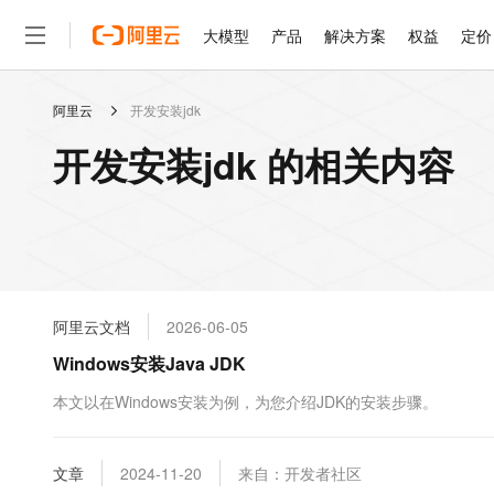
大模型
产品
解决方案
权益
定价
阿里云
开发安装jdk
大模型
产品
解决方案
权益
定价
云市场
伙伴
服务
了解阿里云
精选产品
精选解决方案
普惠上云
产品定价
精选商城
成为销售伙伴
售前咨询
为什么选择阿里云
千问AI平台
开发安装jdk 的相关内容
了解云产品的定价详情
大模型服务平台百炼
睿译宝，AI翻译排版一
普惠上云 官方力荐
分销伙伴
在线服务
网站建设
什么是云计算
大
大模型服务与应用平台
上传文档即自动完成翻译和
云服务器38元/年起，超
咨询伙伴
多端小程序
技术领先
云上成本管理
售后服务
轻量应用服务器
GLM-5.2：长任务时代
官方推荐返现计划
大模型
精选产品
精选解决方案
Salesforce 国际版订阅
稳定可靠
管理和优化成本
推荐新用户得奖励，单订单
销售伙伴合作计划
自助服务
友盟天域
安全合规
人工智能与机器学习
AI
文本生成
云数据库 RDS
Hermes Agent，打造
云工开物
无影生态合作计划
在线服务
阿里云文档
2026-06-05
观测云
分析师报告
自主进化，持久记忆，越用
高校专属算力普惠，学生认
计算
互联网应用开发
Qwen3.8-Max
HOT
Salesforce On Alibaba C
工单服务
Windows安装Java JDK
智能体时代全能旗舰模型
Tuya 物联网平台阿里云
研究报告与白皮书
人工智能平台 PAI
快速拥有专属 OpenClaw
大模
Consulting Partner 合
大数据
容器
免费试用
短信专区
一站式AI开发、训练和推
本文以在Windows安装为例，为您介绍JDK的安装步骤。
蓝凌 OA
Qwen3.7-Plus
AI 大模型销售与服务生
现代化应用
存储
天池大赛
能看、能想、能动手的多模
云解析DNS
解决方案免费试用 新老
电子合同
最高领取价值200元试用
安全
文章
网络与CDN
2024-11-20
来自：开发者社区
AI 算法大赛
Qwen3-VL-Plus
畅捷通