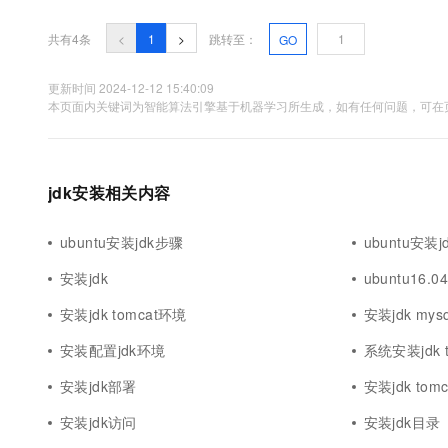
10 分钟在聊天系统中增加
专有云
共有4条
<
1
>
跳转至：
GO
更新时间 2024-12-12 15:40:09
本页面内关键词为智能算法引擎基于机器学习所生成，如有任何问题，可在页
jdk安装相关内容
ubuntu安装jdk步骤
ubuntu安装jdk
安装jdk
ubuntu16.0
安装jdk tomcat环境
安装jdk mysq
安装配置jdk环境
系统安装jdk t
安装jdk部署
安装jdk tom
安装jdk访问
安装jdk目录