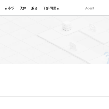
云市场
伙伴
服务
了解阿里云
AI 特惠
数据与 API
成为产品伙伴
企业增值服务
最佳实践
价格计算器
AI 场景体
基础软件
产品伙伴合
阿里云认证
市场活动
配置报价
大模型
自助选配和估算价格
步到位
智启 AI 普惠权益
产品生态集成认证中心
企业支持计划
云上春晚
域名与网站
Qwen Audio：打造专属 AI 语音助手
千问官方 MaaS 平台，为开发者和 Agent 而生，新用户赠送 1 亿 + tokens 额度
一句话生成原生
AI Coding
阿里云Maa
2026 阿里云
云服务器 E
为企业打
数据集
Windows
大模型认证
模型
NEW
NEW
格式还原
值低价云产品抢先购
至高享 1亿+免费 tokens，加速 Al 应用落地
提供智能易用的域名与建站服务
Qwen-Audio-3.0-Realtime 端到端实时语音角色扮演
输入一句话想法,
智能编程，一键
安全可靠、
产品生态伙伴
专家技术服务
云上奥运之旅
弹性计算合作
阿里云中企出
手机三要素
宝塔 Linux
全部认证
价格优势
开源旗舰模型
即刻拥有 DeepSeek-V4-Pro
阿里云 OPC 创新助力计划
千问大模型
一键部署幻兽
AI 电商营销
对象存储 O
大模型
产品生态伙伴工作台
企业增值服务台
云栖战略参考
云存储合作计
云栖大会
身份实名认证
CentOS
训练营
推动算力普惠，释放技术红利
最高返9万
真正可用的 1M 上下文,一次完成代码全链路开发
快速构建应用程序和网站，即刻迈出上云第一步
轻松解锁专属 DeepSeek-V4-Pro
至高百万元 Token 补贴，加速一人公司成长
多元化、高性能、安全可靠的大模型服务
一键购买专属
从图文生成到
云上的中国
数据库合作计
活动全景
短信
Docker
图片和
自进化智能体
5 分钟轻松部署专属 QwenPaw
Token Plan 模型订阅计划
数字证书管理服务（原SSL证书）
高效搭建 AI
AI 广告创作
无影云电脑
企业成长
NEW
HOT
信息公告
看见新力量
云网络合作计
OCR 文字识别
JAVA
越聪明
证享300元代金券
全托管，含MySQL、PostgreSQL、SQL Server、MariaDB多引擎
Qwen3.8-Max 首发尝鲜，限时加量 10 倍，夜间低至2折
实现全站 HTTPS，呈现可信的 Web 访问
从聊天伙伴进化为能主动干活的本地数字员工
图文、视频一
随时随地安
Kimi-K3
HappyHors
NEW
魔搭 Mode
loud
服务实践
官网公告
Kimi 最新旗舰模型，长程编程与推理利器
让文字生成流
金融模力时刻
Salesforce O
版
发票查验
全能环境
Claude Code + GStack 打造工程团队
千问办公，限时限量积分加倍
Qoder
低代码高效构
AI 建站
短信服务
型
NEW
作计划
计划
创新中心
魔搭 ModelSc
健康状态
理服务
让AI从“聊天伙伴”进化为能干活的“数字员工”
安装技能 GStack，拥有专属 AI 工程团队
你的AI工作搭子，覆盖日常办公高频场景
面向真实软件的智能体编程平台
0 代码专业建
客户案例
天气预报查询
操作系统
Deepseek-v4-pro
HappyHors
态合作计划
态智能体模型
旗舰 MoE 大模型，百万上下文与顶尖推理能力
图生视频，流
同享
万小智 AI 建站低至 15元/月
Qoder CN
AI 短剧/漫剧
云原生数据库 
快递物流查询
WordPress
成为服务伙
高校合作
点，立即开启云上创新
覆盖公网/内网、递归/权威、移动APP等全场景解析服务
送.CN域名，送备案服务码
基于千问大模型等，支持代码智能生成、研发智能问答
AI助力短剧
GLM-5.2
Wan2.7-T
Ubuntu