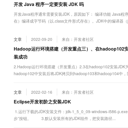
开发 Java 程序一定要安装 JDK 吗
大数据开发治理平台 Data
AI 产品 免费试用
网络
安全
云开发大赛
Tableau 订阅
1亿+ 大模型 tokens 和 
开发Java程序通常需要安装JDK，原因如下： 编译功能 Jav
可观测
入门学习赛
中间件
AI空中课堂在线直播课
在）编译成字节码（以.class文件形式存在）。JDK中的编译器（
云防火墙
140+云产品 免费试用
大模型服务
上云与迁云
云原生的云上边界网络安全
产品新客免费试用，最长1
数据库
生态解决方案
千问AI平台-Token Plan
文章
2022-09-20
来自：开发者社区
企业出海
大模型ACA认证体验
大数据计算
助力企业全员 AI 认知与能
行业生态解决方案
Hadoop运行环境搭建（开发重点三）、在hadoop10
政企业务
媒体服务
千问AI平台-模型体验
装成功
开发者生态解决方案
在线体验全尺寸、多种模态
企业服务与云通信
2.Hadoop运行环境搭建（开发重点）2.3在hadoop102安装JD
AI 开发和 AI 应用解决
Happy 系列大模型
hadoop102中安装后将JDK拷贝到hadoop103和hadoop10
域名与网站
载现有JDK注意：安装JDK前，一定确保提前删除了虚拟机自带
http://t.csdn.cn/e0Ew....
终端用户计算
文章
2022-02-16
来自：开发者社区
Serverless
大模型解决方案
Eclipse开发初阶之安装JDK
开发工具
1.运行下载的JDK安装文件：jdk-1_5_0_09-windows-i
快速部署 Dify，高效搭建 
步”按钮。 3.默认安装所有的JDK组件，把安装路径...
迁移与运维管理