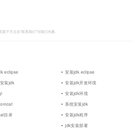
一个 AI 助手
超强辅助，Bol
即刻拥有 DeepSeek-R1 满血版
在企业官网、通讯软件中为客户提供 AI 客服
多种方案随心选，轻松解锁专属 DeepSeek
面下方点击"联系我们"与我们沟通。
 eclipse
安装jdk eclipse
4安装jdk
安装jdk开发环境
l
安装jdk环境
omcat
系统安装jdk
cat目录
安装jdk程序
jdk安装部署