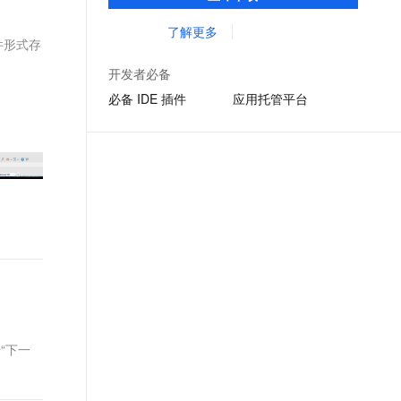
准，您可以在任何常用操作系统（包括
文戏情感细腻自然，动作戏激烈拳拳到肉，实现更强表演能力
支持中英文自由切换，具备更强的噪声鲁棒性
ernetes 版 ACK
云聚AI 严选权益
云安全中心 AI BAS 智能自动
SSL 证书
Linux、Windows 和 macOS）上开发 Java
了解更多
，一键激活高效办公新体验
理容器应用的 K8s 服务
精选AI产品，从模型到应用全链提效
化模拟渗透攻击产品发布
件形式存
应用程序。
堡垒机
AI 用量加速计划
DataWorks ChatBI 会话支持
开发者必备
应用
防火墙
、识别商机，让客服更高效、服务更出色。
新老同享，达量后返
上传临时文件分析
必备 IDE 插件
应用托管平台
千问办公
主机安全
NEW
的智能体编程平台
一站式AI生产力平台
AI 应用及服务市场
伶鹊
企业级人与Agent协作平台，接入和调度多个数字员工
智能客服平台，对话机器人、对话分析、智能外呼
AI 应用
大模型服务平台百炼 - 全妙
大模型
应用创作平台
多模态内容创作工具，已接入 DeepSeek
自然语言处理
数据标注
机器学习
击“下一
息提取
与 AI 智能体进行实时音视频通话
从文本、图片、视频中提取结构化的属性信息
构建支持视频理解的 AI 音视频实时通话应用