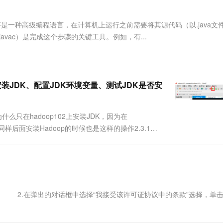
服务生态伙伴
视觉 Coding、空间感知、多模态思考等全面升级
1M上下文，专为长程任务能力而生
云工开物
企业应用
Works
Night Plan 支持 Qwen 3.8-Max
云原生大数据计算服务 MaxCompute
AI 办公
容器服务 Kub
NEW
Red Hat
30+ 款产品免费体验
Data Agent 驱动的一站式 Data+AI 开发治理平台
夜间 5 折，Qwen/Meoo/TokenPlan 客户专享
面向分析的企业级SaaS模式云数据仓库
AI智能应用
提供一站式管
科研合作
a程序是一种高级编程语言，在计算机上运行之前需要将其源代码（以.java文
ERP
堂（旗舰版）
SUSE
javac）是完成这个步骤的关键工具。例如，有...
智能客服
AI 应用构建
大模型原生
CRM
防护产品
2个月
自动承接线索
建站小程序
Qoder
大模型服务平台百炼-应用模版
OA 办公系统
HOT
NEW
面向真实软件
个人版上线、团队版降价；千问3.8-Max首发发尝鲜
丰富多元化的应用模版和解决方案
力提升
财税管理
模板建站
2安装JDK、配置JDK环境变量、测试JDK是否安
万有无界
大模型服务平台百炼-智能体
400电话
定制建站
的模型效果
灵活可视化地构建企业级 Agent
K为什么只在hadoop102上安装JDK，因为在
方案
广告营销
模板小程序
秒悟
人工智能平台 PAI
4中，同样后面安装Hadoop的时候也是这样的操作2.3.1卸
定制小程序
云端极速 AI 
新一代 AI 视频生成模型，深度适配广告营销等场景
AI Native 的算法工程平台，一站式完成建模、训练、推理服务部署
的JDK。详见步骤看我之前发的博客
APP 开发
建站系统
586-p.exe 2.在弹出的对话框中选择“我接受该许可证协议中的条款”选择，单
AI 应用
10分钟微调：让0.6B模型媲美235B模
多模态数据信
型
依托云原生高可用架构,实现Dify私有化部署
用1%尺寸在特定领域达到大模型90%以上效果