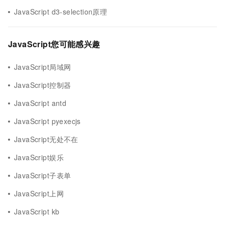
JavaScript d3-selection原理
JavaScript您可能感兴趣
JavaScript局域网
JavaScript控制器
JavaScript antd
JavaScript pyexecjs
JavaScript无处不在
JavaScript娱乐
JavaScript子表单
JavaScript上网
JavaScript kb