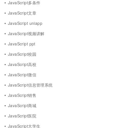
JavaScript多条件
JavaScript文章
JavaScript uniapp
JavaScript视频讲解
JavaScript ppt
JavaScript校园
JavaScript高校
JavaScript微信
JavaScript信息管理系统
JavaScript销售
JavaScript商城
JavaScript医院
JavaScript大学生