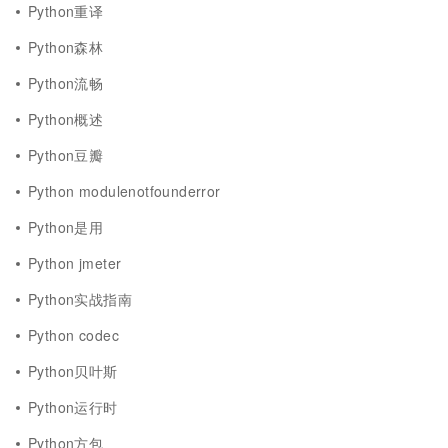
Python重译
Python森林
Python流畅
Python概述
Python豆瓣
Python modulenotfounderror
Python是用
Python jmeter
Python实战指南
Python codec
Python贝叶斯
Python运行时
Python方包