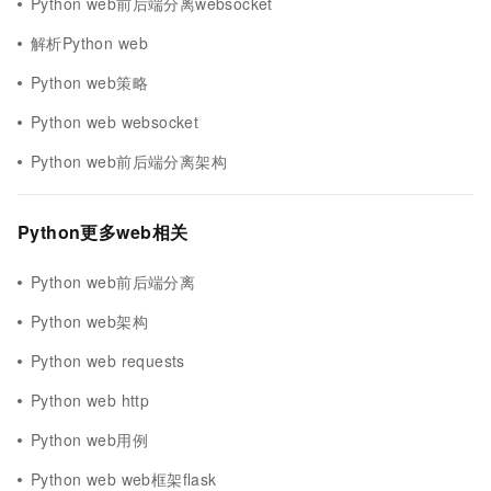
Python web前后端分离websocket
解析Python web
Python web策略
Python web websocket
Python web前后端分离架构
Python更多web相关
Python web前后端分离
Python web架构
Python web requests
Python web http
Python web用例
Python web web框架flask