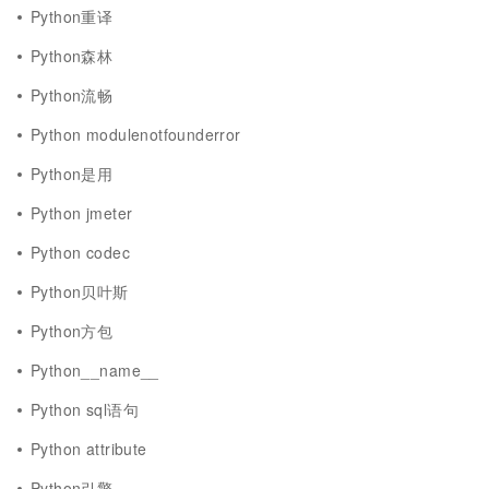
Python重译
Python森林
Python流畅
Python modulenotfounderror
Python是用
Python jmeter
Python codec
Python贝叶斯
Python方包
Python__name__
Python sql语句
Python attribute
Python引擎