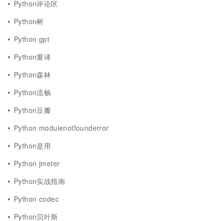
Python评论区
Python树
Python gpt
Python重译
Python森林
Python流畅
Python豆瓣
Python modulenotfounderror
Python是用
Python jmeter
Python实战指南
Python codec
Python贝叶斯