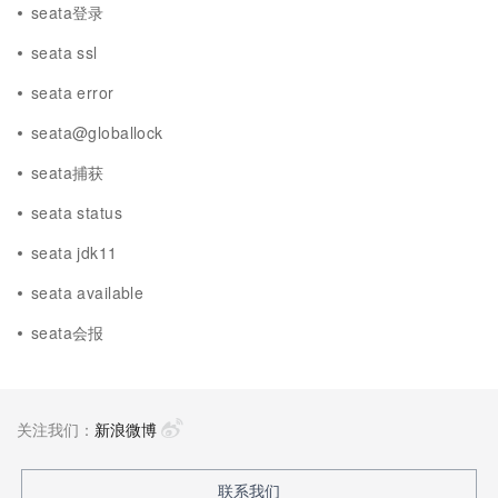
seata登录
seata ssl
seata error
seata@globallock
seata捕获
seata status
seata jdk11
seata available
seata会报
关注我们：
新浪微博
联系我们