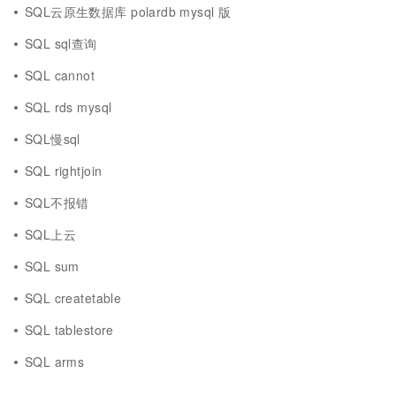
SQL云原生数据库 polardb mysql 版
SQL sql查询
SQL cannot
SQL rds mysql
SQL慢sql
SQL rightjoin
SQL不报错
SQL上云
SQL sum
SQL createtable
SQL tablestore
SQL arms