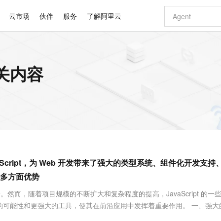
云市场
伙伴
服务
了解阿里云
AI 特惠
数据与 API
成为产品伙伴
企业增值服务
最佳实践
价格计算器
AI 场景体
基础软件
产品伙伴合
阿里云认证
市场活动
配置报价
大模型
相关内容
自助选配和估算价格
新方式
睿译宝，AI翻译排版一步到位
智启 AI 普惠权益
产品生态集成认证中心
企业支持计划
云上春晚
域名与网站
千问官方 MaaS 平台，为开发者和 Agent 而生，新用户赠送 1 亿 + tokens 额度
Qwen Aud
AI Coding
阿里云Maa
2026 阿里云
云服务器 E
为企业打
数据集
Windows
大模型认证
模型
NEW
NEW
交付可用成果
值低价云产品抢先购
上传文档即自动完成翻译和格式还原
至高享 1亿+免费 tokens，加速 Al 应用落地
提供智能易用的域名与建站服务
智能编程，一键
安全可靠、
产品生态伙伴
专家技术服务
云上奥运之旅
弹性计算合作
阿里云中企出
手机三要素
宝塔 Linux
全部认证
价格优势
有专属领域专家
GLM-5.2：长任务时代开源旗舰模型
阿里云 OPC 创新助力计划
千问大模型
即刻拥有 DeepS
AI 电商营销
对象存储 O
大模型
产品生态伙伴工作台
企业增值服务台
云栖战略参考
云存储合作计
云栖大会
身份实名认证
CentOS
训练营
推动算力普惠，释放技术红利
最高返9万
多领域专家智能体,一键组建 AI 虚拟交付团队
快速构建应用程序和网站，即刻迈出上云第一步
至高百万元 Token 补贴，加速一人公司成长
多元化、高性能、安全可靠的大模型服务
真正可用的 1M 上下文,一次完成代码全链路开发
轻松解锁专属 Dee
从图文生成到
云上的中国
数据库合作计
活动全景
短信
Docker
图片和
站式影视创作平台
Hermes Agent，打造自进化智能体
Token Plan 模型订阅计划
数字证书管理服务（原SSL证书）
5 分钟轻松部署
AI 广告创作
无影云电脑
企业成长
NEW
信息公告
看见新力量
云网络合作计
OCR 文字识别
JAVA
证享300元代金券
可视化编排打通从文字构思到成片全链路闭环
全托管，含MySQL、PostgreSQL、SQL Server、MariaDB多引擎
自主进化，持久记忆，越用越聪明
Qwen3.8-Max 首发尝鲜，限时加量 10 倍，夜间低至2折
实现全站HTTPS，呈现可信的WEB访问
图文、视频一
随时随地安
Kimi-K3
HappyHors
NEW
魔搭 Mode
loud
服务实践
官网公告
vaScript，为 Web 开发带来了强大的类型系统、组件化开发支持
Kimi 最新旗舰模型，长程编程与推理利器
让文字生成流
金融模力时刻
Salesforce O
版
发票查验
全能环境
Claude Code + GStack 打造工程团队
千问办公，限时限量积分加倍
Qoder
低代码高效构
AI 建站
短信服务
型
NEW
作计划
计划
多方面优势
创新中心
魔搭 ModelSc
健康状态
理服务
让AI从“聊天伙伴”进化为能干活的“数字员工”
安装技能 GStack，拥有专属 AI 工程团队
你的AI工作搭子，覆盖日常办公高频场景
面向真实软件的智能体编程平台
0 代码专业建
客户案例
天气预报查询
操作系统
Deepseek-v4-pro
HappyHors
态合作计划
之一。然而，随着项目规模的不断扩大和复杂程度的提高，JavaScript 的一
态智能体模型
旗舰 MoE 大模型，百万上下文与顶尖推理能力
图生视频，流
同享
万小智 AI 建站低至 15元/月
Qoder CN
AI 短剧/漫剧
云原生数据库 
快递物流查询
WordPress
成为服务伙
高校合作
发带来了新的可能性和更强大的工具，使其在前沿应用中发挥着重要作用。 一、强
点，立即开启云上创新
覆盖公网/内网、递归/权威、移动APP等全场景解析服务
送.CN域名，送备案服务码
基于千问大模型等，支持代码智能生成、研发智能问答
AI助力短剧
GLM-5.2
Wan2.7-T
Ubuntu