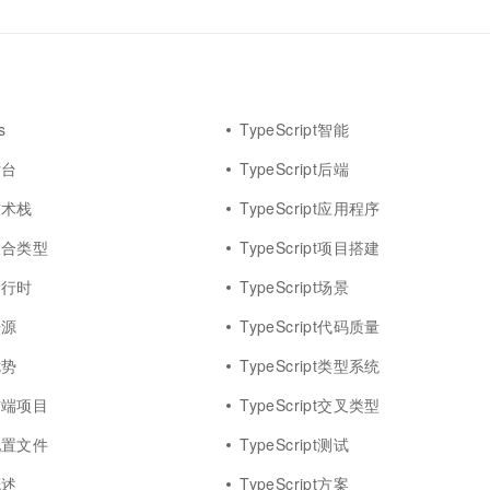
一个 AI 助手
超强辅助，Bol
即刻拥有 DeepSeek-R1 满血版
在企业官网、通讯软件中为客户提供 AI 客服
多种方案随心选，轻松解锁专属 DeepSeek
s
TypeScript智能
后台
TypeScript后端
t技术栈
TypeScript应用程序
t联合类型
TypeScript项目搭建
t运行时
TypeScript场景
开源
TypeScript代码质量
优势
TypeScript类型系统
t前端项目
TypeScript交叉类型
t配置文件
TypeScript测试
概述
TypeScript方案