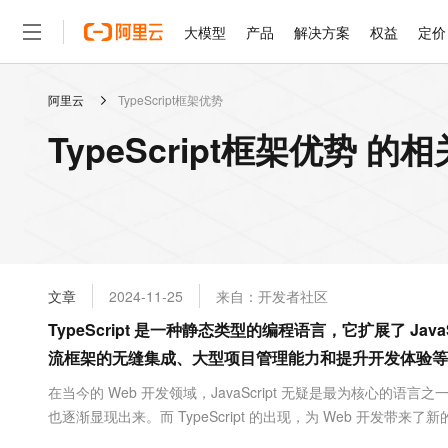
大模型
产品
解决方案
权益
定价
阿里云
TypeScript框架优势
大模型
产品
解决方案
权益
定价
云市场
伙伴
服务
了解阿里云
精选产品
精选解决方案
普惠上云
产品定价
精选商城
成为销售伙伴
售前咨询
为什么选择阿里云
千问AI平台
TypeScript框架优势 的
了解云产品的定价详情
大模型服务平台百炼
千问办公，解锁你的工作
普惠上云 官方力荐
分销伙伴
在线服务
网站建设
什么是云计算
大
大模型服务与应用平台
企业级Agent产品，直接
云服务器38元/年起，超
咨询伙伴
多端小程序
技术领先
云上成本管理
售后服务
轻量应用服务器
Agency Agents：拥
官方推荐返现计划
大模型
精选产品
精选解决方案
Salesforce 国际版订阅
稳定可靠
管理和优化成本
推荐新用户得奖励，单订单
销售伙伴合作计划
自助服务
友盟天域
安全合规
人工智能与机器学习
AI
文本生成
云数据库 RDS
HappyHorse 打造一
云工开物
无影生态合作计划
在线服务
文章
2024-11-25
来自：开发者社区
观测云
分析师报告
高校专属算力普惠，学生认
计算
互联网应用开发
Qwen3.8-Max
HOT
Salesforce On Alibaba C
工单服务
TypeScript 是一种静态类型的编程语言，它扩展了 Ja
智能体时代全能旗舰模型
Tuya 物联网平台阿里云
研究报告与白皮书
人工智能平台 PAI
快速拥有专属 OpenClaw
大模
Consulting Partner 合
大数据
容器
流框架的无缝集成、大型项目管理能力和提升开发体验等
免费试用
短信专区
一站式AI开发、训练和推
蓝凌 OA
Qwen3.7-Plus
AI 大模型销售与服务生
现代化应用
存储
天池大赛
在当今的 Web 开发领域，JavaScript 无疑是最为核心的语言
能看、能想、能动手的多模
云解析DNS
解决方案免费试用 新老
电子合同
也逐渐显现出来。而 TypeScript 的出现，为 Web 开
最高领取价值200元试用
安全
网络与CDN
AI 算法大赛
Qwen3-VL-Plus
系统 TypeScript...
畅捷通