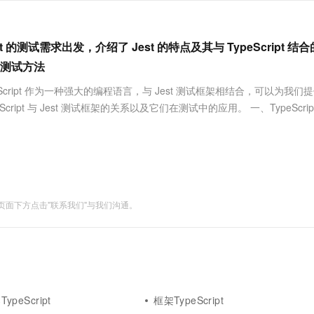
服务生态伙伴
视觉 Coding、空间感知、多模态思考等全面升级
1M上下文，专为长程任务能力而生
云工开物
企业应用
Works
Night Plan 支持 Qwen 3.8-Max
云原生大数据计算服务 MaxCompute
AI 办公
容器服务 Kub
NEW
Red Hat
30+ 款产品免费体验
Data Agent 驱动的一站式 Data+AI 开发治理平台
夜间 5 折，Qwen/Meoo/TokenPlan 客户专享
面向分析的企业级SaaS模式云数据仓库
AI智能应用
提供一站式管
科研合作
ERP
ript 的测试需求出发，介绍了 Jest 的特点及其与 TypeScript 结
堂（旗舰版）
SUSE
智能客服
AI 应用构建
大模型原生
测试方法
CRM
防护产品
2个月
自动承接线索
建站小程序
ript 作为一种强大的编程语言，与 Jest 测试框架相结合，可以为我们
Qoder
大模型服务平台百炼-应用模版
OA 办公系统
HOT
NEW
面向真实软件
t 与 Jest 测试框架的关系以及它们在测试中的应用。 一、TypeScrip
个人版上线、团队版降价；千问3.8-Max首发发尝鲜
丰富多元化的应用模版和解决方案
力提升
财税管理
模板建站
万有无界
大模型服务平台百炼-智能体
400电话
定制建站
的模型效果
灵活可视化地构建企业级 Agent
方案
广告营销
模板小程序
秒悟
人工智能平台 PAI
定制小程序
云端极速 AI 
新一代 AI 视频生成模型，深度适配广告营销等场景
AI Native 的算法工程平台，一站式完成建模、训练、推理服务部署
面下方点击"联系我们"与我们沟通。
APP 开发
建站系统
AI 应用
10分钟微调：让0.6B模型媲美235B模
多模态数据信
型
依托云原生高可用架构,实现Dify私有化部署
TypeScript
框架TypeScript
用1%尺寸在特定领域达到大模型90%以上效果