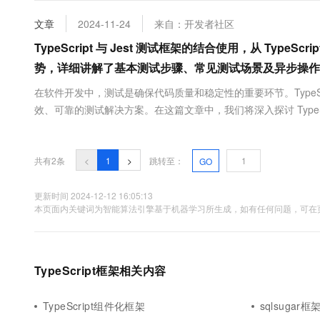
大数据开发治理平台 Data
AI 产品 免费试用
网络
安全
云开发大赛
Tableau 订阅
文章
2024-11-24
来自：开发者社区
1亿+ 大模型 tokens 和 
可观测
入门学习赛
中间件
TypeScript 与 Jest 测试框架的结合使用，从 TypeSc
AI空中课堂在线直播课
云防火墙
140+云产品 免费试用
大模型服务
势，详细讲解了基本测试步骤、常见测试场景及异步操作
上云与迁云
云原生的云上边界网络安全
产品新客免费试用，最长1
数据库
生态解决方案
在软件开发中，测试是确保代码质量和稳定性的重要环节。TypeSc
千问AI平台-Token Plan
企业出海
大模型ACA认证体验
大数据计算
效、可靠的测试解决方案。在这篇文章中，我们将深入探讨 TypeScrip
助力企业全员 AI 认知与能
行业生态解决方案
试需求 随着 TypeScript 的...
政企业务
媒体服务
千问AI平台-模型体验
开发者生态解决方案
在线体验全尺寸、多种模态
共有2条
企业服务与云通信
<
1
>
跳转至：
GO
AI 开发和 AI 应用解决
Happy 系列大模型
域名与网站
更新时间 2024-12-12 16:05:13
本页面内关键词为智能算法引擎基于机器学习所生成，如有任何问题，可在页
终端用户计算
Serverless
大模型解决方案
TypeScript框架相关内容
开发工具
快速部署 Dify，高效搭建 
迁移与运维管理
TypeScript组件化框架
sqlsugar框架