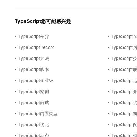
10 分钟在聊天系统中增加
专有云
TypeScript您可能感兴趣
TypeScript差异
TypeScript v
TypeScript record
TypeScript
TypeScript方法
TypeScrip
TypeScript脚本
TypeScrip
TypeScript企业级
TypeScrip
TypeScript案例
TypeScript
TypeScript面试
TypeScript
TypeScript内置类型
TypeScrip
TypeScript优化
TypeScrip
TypeScript动态
TypeScript