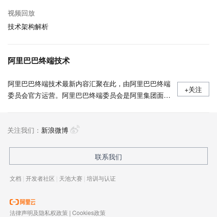
视频回放
技术架构解析
阿里巴巴终端技术
阿里巴巴终端技术最新内容汇聚在此，由阿里巴巴终端
+关注
委员会官方运营。阿里巴巴终端委员会是阿里集团面向
前端、客户端的虚拟技术组织。我们的愿景是着眼用户
体验前沿、技术创新引领业界，将面向未来，制定技术
关注我们：
策略和目标并落地执行，推动终端技术发展，帮助工程
新浪微博
师成长，打造顶级的终端体验。同时我们运营着阿里巴
巴终端域的官方公众号：阿里巴巴终端技术，欢迎关
联系我们
注。
文档
|
开发者社区
|
天池大赛
|
培训与认证
法律声明及隐私权政策
|
Cookies政策