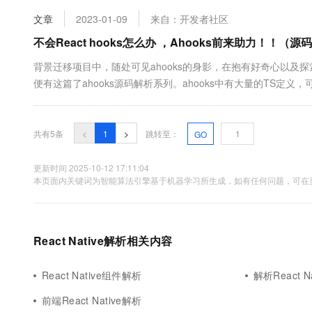
10 分钟在聊天系统中增加
专有云
文章
2023-01-09
来自：开发者社区
不会React hooks怎么办 ，Ahooks前来助力！！（
背景迁移项目中，随处可见ahooks的身影，在抱有好奇心以及探索 R
便有这篇了ahooks源码解析系列。ahooks中有大量的TS定义
开发模式。简单快速即可上手阅读ahooks源码，低耦合性也让
官方文档一） 介绍ahooks，发音 [eɪ....
共有5条
<
1
>
跳转至：
GO
更新时间 2025-10-12 17:11:04
本页面内关键词为智能算法引擎基于机器学习所生成，如有任何问题，可在页
React Native解析相关内容
React Native组件解析
解析React Na
前端React Native解析