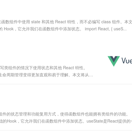
服务生态伙伴
视觉 Coding、空间感知、多模态思考等全面升级
1M上下文，专为长程任务能力而生
云工开物
企业应用
Works
Night Plan 支持 Qwen 3.8-Max
云原生大数据计算服务 MaxCompute
AI 办公
容器服务 Kub
NEW
Red Hat
30+ 款产品免费体验
Data Agent 驱动的一站式 Data+AI 开发治理平台
夜间 5 折，Qwen/Meoo/TokenPlan 客户专享
面向分析的企业级SaaS模式云数据仓库
AI智能应用
提供一站式管
科研合作
ERP
堂（旗舰版）
SUSE
我们在函数组件中使用 state 和其他 React 特性，而不必编写 class 组件。
智能客服
AI 应用构建
大模型原生
CRM
本的 Hook，它允许我们在函数组件中添加状态。 import React, { useS...
防护产品
2个月
自动承接线索
建站小程序
Qoder
大模型服务平台百炼-应用模版
OA 办公系统
HOT
NEW
面向真实软件
个人版上线、团队版降价；千问3.8-Max首发发尝鲜
丰富多元化的应用模版和解决方案
力提升
财税管理
模板建站
万有无界
大模型服务平台百炼-智能体
400电话
定制建站
的模型效果
灵活可视化地构建企业级 Agent
你在不编写类组件的情况下使用状态和其他 React 特性。
方案
广告营销
模板小程序
和生命周期管理变得更加直观和易于理解。本文将从基
秒悟
人工智能平台 PAI
定制小程序
云端极速 AI 
及如何避免，并通过代码案例进行详细...
新一代 AI 视频生成模型，深度适配广告营销等场景
AI Native 的算法工程平台，一站式完成建模、训练、推理服务部署
APP 开发
建站系统
底改变了React组件的状态管理和功能复用方式，使得函数组件也能拥有类组件的功能。
AI 应用
10分钟微调：让0.6B模型媲美235B模
多模态数据信
中最基础的Hook，它允许我们在函数组件中添加状态。useState是React提供
型
依托云原生高可用架构,实现Dify私有化部署
用1%尺寸在特定领域达到大模型90%以上效果