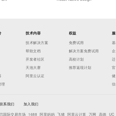
价
技术内容
权益
服
技术解决方案
免费试用
基
帮助文档
解决方案免费试用
企
开发者社区
高校计划
迁
天池大赛
推荐返现计划
官
器
阿里云认证
健
管理
信
联系我们
加入我们
巴国际交易市场
1688
阿里妈妈
飞猪
阿里云计算
万网
高德
UC