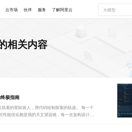
云市场
伙伴
服务
了解阿里云
AI 特惠
数据与 API
成为产品伙伴
企业增值服务
最佳实践
价格计算器
AI 场景体
基础软件
产品伙伴合
阿里云认证
市场活动
配置报价
大模型
解析 的相关内容
自助选配和估算价格
新方式
睿译宝，AI翻译排版一步到位
智启 AI 普惠权益
产品生态集成认证中心
企业支持计划
云上春晚
域名与网站
千问官方 MaaS 平台，为开发者和 Agent 而生，新用户赠送 1 亿 + tokens 额度
Qwen Aud
AI Coding
阿里云Maa
2026 阿里云
云服务器 E
为企业打
数据集
Windows
大模型认证
模型
NEW
NEW
交付可用成果
值低价云产品抢先购
上传文档即自动完成翻译和格式还原
至高享 1亿+免费 tokens，加速 Al 应用落地
提供智能易用的域名与建站服务
智能编程，一键
安全可靠、
产品生态伙伴
专家技术服务
云上奥运之旅
弹性计算合作
阿里云中企出
手机三要素
宝塔 Linux
全部认证
价格优势
有专属领域专家
GLM-5.2：长任务时代开源旗舰模型
阿里云 OPC 创新助力计划
千问大模型
即刻拥有 DeepS
AI 电商营销
对象存储 O
大模型
产品生态伙伴工作台
企业增值服务台
云栖战略参考
云存储合作计
云栖大会
身份实名认证
CentOS
训练营
推动算力普惠，释放技术红利
最高返9万
多领域专家智能体,一键组建 AI 虚拟交付团队
快速构建应用程序和网站，即刻迈出上云第一步
至高百万元 Token 补贴，加速一人公司成长
多元化、高性能、安全可靠的大模型服务
真正可用的 1M 上下文,一次完成代码全链路开发
轻松解锁专属 Dee
从图文生成到
云上的中国
数据库合作计
活动全景
短信
Docker
图片和
站式影视创作平台
Hermes Agent，打造自进化智能体
Token Plan 模型订阅计划
数字证书管理服务（原SSL证书）
5 分钟轻松部署
AI 广告创作
无影云电脑
企业成长
NEW
信息公告
看见新力量
云网络合作计
OCR 文字识别
JAVA
证享300元代金券
可视化编排打通从文字构思到成片全链路闭环
全托管，含MySQL、PostgreSQL、SQL Server、MariaDB多引擎
自主进化，持久记忆，越用越聪明
Qwen3.8-Max 首发尝鲜，限时加量 10 倍，夜间低至2折
实现全站HTTPS，呈现可信的WEB访问
图文、视频一
随时随地安
Kimi-K3
HappyHors
NEW
魔搭 Mode
loud
服务实践
官网公告
的终极指南
Kimi 最新旗舰模型，长程编程与推理利器
让文字生成流
金融模力时刻
Salesforce O
版
发票查验
全能环境
Claude Code + GStack 打造工程团队
千问办公，限时限量积分加倍
Qoder
低代码高效构
AI 建站
短信服务
型
NEW
作计划
计划
创新中心
魔搭 ModelSc
健康状态
理服务
让AI从“聊天伙伴”进化为能干活的“数字员工”
安装技能 GStack，拥有专属 AI 工程团队
你的AI工作搭子，覆盖日常办公高频场景
面向真实软件的智能体编程平台
0 代码专业建
我是一名执着的星际旅人，用代码绘制探索的轨迹。 每一个
客户案例
天气预报查询
操作系统
Deepseek-v4-pro
HappyHors
态合作计划
一次性能优化都是我的天文望远镜，每一次架构设计都
态智能体模型
旗舰 MoE 大模型，百万上下文与顶尖推理能力
图生视频，流
同享
万小智 AI 建站低至 15元/月
Qoder CN
AI 短剧/漫剧
云原生数据库 
快递物流查询
WordPress
成为服务伙
首席乐手。让我们携手，在二进制星河中谱写属于极客
高校合作
点，立即开启云上创新
覆盖公网/内网、递归/权威、移动APP等全场景解析服务
送.CN域名，送备案服务码
基于千问大模型等，支持代码智能生成、研发智能问答
AI助力短剧
GLM-5.2
Wan2.7-T
码质量...
Ubuntu