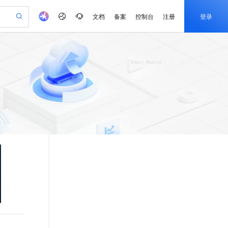
文档
备案
控制台
注册
登录
验
作计划
器
AI 活动
专业服务
服务伙伴合作计划
开发者社区
加入我们
产品动态
服务平台百炼
阿里云 OPC 创新助力计划
一站式生成采购清单，支持单品或批量购买
io：打造专属 AI 语音助手
S产品伙伴计划（繁花）
峰会
CS
造的大模型服务与应用开发平台
一句话生成原生可编辑精美 PPT 文稿
AI 生产力先锋
Al MaaS 服务伙伴赋能合作
域名
博文
Careers
至高可申请百万元
Qwen3.8-Max 模型上线
开启高性价比 AI 编程新体验
弹性可伸缩的云计算服务
Qwen-Audio-3.0-Realtime 端到端实时语音角色扮演
输入一句话想法, 轻松生成专业的 PPT
先锋实践拓展 AI 生产力的边界
Token 补贴，五大权
计划
海大会
伙伴信用分合作计划
商标
问答
社会招聘
益加速 OPC 成功
eek-V4-Pro
SS
一键部署幻兽帕鲁游戏服务器
飞天发布时刻
HOT
Open Search 向量检索版支
划
备案
电子书
校园招聘
pSeek-V4-Pro
视频创作，一键激活电商全链路生产力
稳定、安全、高性价比、高性能的云存储服务
一键购买专属联机服务器，轻松开启游戏
所见，即是所愿
持视频检索 Pipeline 功能
更多支持
划
公司注册
镜像站
视频生成
语音识别与合成
专属 QwenPaw
漫剧工坊：一站式动画创作平台
AI 实训营
HOT
应用身份服务 (IDaaS)
合作伙伴培训与认证
划
上云迁移
站生成，高效打造优质广告素材
全接入的云上超级电脑
从聊天伙伴进化为能主动干活的本地数字员工
快速生产连贯的高质量长漫剧
从基础到进阶，Agent 创客手把手教你
OpenClaw 管理能力上线
e-1.1-T2V
Qwen3-TTS-Flash
lScope
我要反馈
查询合作伙伴
畅细腻的高质量视频
离线语音合成大模型，多语言方言自适应，低延迟高稳定
n Alibaba Cloud ISV 合作
代维服务
建企业门户网站
10 分钟搭建微信、支付宝小程序
MaxCompute MaxFrame 提
创新加速
ope
登录合作伙伴管理后台
我要建议
站，无忧落地极速上线
以可视化方式快速构建移动和 PC 门户网站
国内短信简单易用，安全可靠，秒级触达，全球覆盖200+国家和地区。
高效部署网站，快速应用到小程序
供自动弹性内存功能
e-1.1-I2V
Cosyvoice-V3-Flash
安全
畅自然，细节丰富
高表现力语音合成大模型，语音克隆听感自然
我要投诉
PolarDB
上云场景组合购
Milvus 弹性伸缩功能新增节
伴
漫剧创作，剧本、分镜、视频高效生成
100%兼容MySQL、PostgreSQL，兼容Oracle，支持集中和分布式
覆盖90%+业务场景，专享组合折扣价
点支持范围
2V
VPN
Fun-ASR