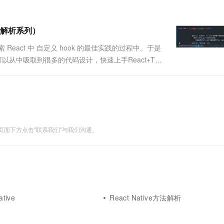
一个 AI 助手
超强辅助，Bol
即刻拥有 DeepSeek-R1 满血版
在企业官网、通讯软件中为客户提供 AI 客服
多种方案随心选，轻松解锁专属 DeepSeek
源码解析系列）
eact 中 自定义 hook 的最佳实践的过程中。于是
，可以从中吸取到很多的代码设计，快速上手React+TS
代码结构更加清晰，调试者也不需要关注复杂的逻辑。
面下方点击"联系我们"与我们沟通。
tive
React Native方法解析