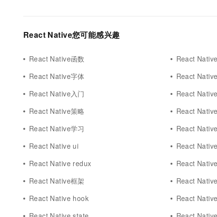
React Native您可能感兴趣
React Native函数
React Nativ
React Native字体
React Nativ
React Native入门
React Nati
React Native策略
React Native
React Native学习
React Nat
React Native ui
React Nati
React Native redux
React Nati
React Native框架
React Native
React Native hook
React Nati
React Native state
React Native