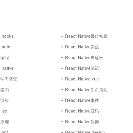
e hooks
React Native最佳实践
e antd
React Native实践
ve编程
React Native自适应
 native
React Native笔记
ive学习笔记
React Native vue
ve路由
React Native生命周期
ve渲染
React Native事件
 jsx
React Native源码
ve原理
React Native数据
 ant
React Native design