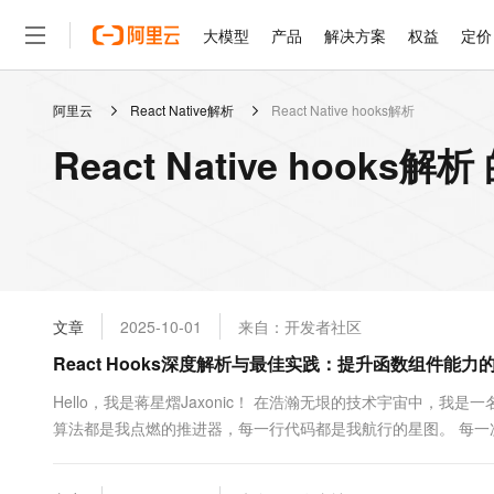
大模型
产品
解决方案
权益
定价
阿里云
React Native解析
React Native hooks解析
大模型
产品
解决方案
权益
定价
云市场
伙伴
服务
了解阿里云
精选产品
精选解决方案
普惠上云
产品定价
精选商城
成为销售伙伴
售前咨询
为什么选择阿里云
千问AI平台
React Native hooks
了解云产品的定价详情
大模型服务平台百炼
千问办公，解锁你的工作
普惠上云 官方力荐
分销伙伴
在线服务
网站建设
什么是云计算
大
大模型服务与应用平台
企业级Agent产品，直接
云服务器38元/年起，超
咨询伙伴
多端小程序
技术领先
云上成本管理
售后服务
轻量应用服务器
Agency Agents：拥
官方推荐返现计划
大模型
精选产品
精选解决方案
Salesforce 国际版订阅
稳定可靠
管理和优化成本
推荐新用户得奖励，单订单
销售伙伴合作计划
自助服务
友盟天域
安全合规
人工智能与机器学习
AI
文本生成
云数据库 RDS
HappyHorse 打造一
云工开物
无影生态合作计划
在线服务
文章
2025-10-01
来自：开发者社区
观测云
分析师报告
高校专属算力普惠，学生认
计算
互联网应用开发
Qwen3.8-Max
HOT
Salesforce On Alibaba C
工单服务
React Hooks深度解析与最佳实践：提升函数组件能力
智能体时代全能旗舰模型
Tuya 物联网平台阿里云
研究报告与白皮书
人工智能平台 PAI
快速拥有专属 OpenClaw
大模
Consulting Partner 合
大数据
容器
免费试用
短信专区
一站式AI开发、训练和推
Hello，我是蒋星熠Jaxonic！ 在浩瀚无垠的技术宇宙中，
蓝凌 OA
Qwen3.7-Plus
AI 大模型销售与服务生
现代化应用
算法都是我点燃的推进器，每一行代码都是我航行的星图。 每
存储
天池大赛
能看、能想、能动手的多模
云解析DNS
解决方案免费试用 新老
电子合同
是我的引力弹弓。 在数字世界的协奏曲中，我既是作曲家也是
最高领取价值200元试用
安全
网络与CDN
AI 算法大赛
Qwen3-VL-Plus
的壮丽诗篇！ 摘要 作为一名前端开发者，我一直在寻找能够提升代
畅捷通