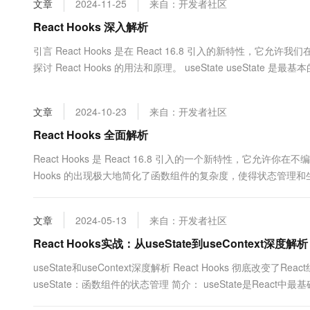
文章
2024-11-25
来自：开发者社区
大数据开发治理平台 Data
AI 产品 免费试用
网络
安全
云开发大赛
Tableau 订阅
React Hooks 深入解析
1亿+ 大模型 tokens 和 
可观测
入门学习赛
中间件
AI空中课堂在线直播课
引言 React Hooks 是在 React 16.8 引入的新特性，它允许
云防火墙
140+云产品 免费试用
大模型服务
探讨 React Hooks 的用法和原理。 useState useState 是最基
上云与迁云
云原生的云上边界网络安全
产品新客免费试用，最长1
数据库
生态解决方案
千问AI平台-Token Plan
企业出海
大模型ACA认证体验
大数据计算
文章
2024-10-23
来自：开发者社区
助力企业全员 AI 认知与能
行业生态解决方案
政企业务
媒体服务
千问AI平台-模型体验
React Hooks 全面解析
开发者生态解决方案
在线体验全尺寸、多种模态
企业服务与云通信
React Hooks 是 React 16.8 引入的一个新特性，它允许
AI 开发和 AI 应用解决
Hooks 的出现极大地简化了函数组件的复杂度，使得状态管理
Happy 系列大模型
域名与网站
础概念入手，逐步深入探讨 React Hooks 的常见问题、易错点
终端用户计算
文章
2024-05-13
来自：开发者社区
Serverless
React Hooks实战：从useState到useContext深度解析
大模型解决方案
useState和useContext深度解析 React Hooks 彻
开发工具
快速部署 Dify，高效搭建 
useState：函数组件的状态管理 简介： useState是React
迁移与运维管理
置Hook...