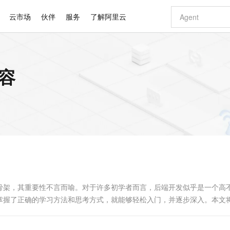
云市场
伙伴
服务
了解阿里云
AI 特惠
数据与 API
成为产品伙伴
企业增值服务
最佳实践
价格计算器
AI 场景体
基础软件
产品伙伴合
阿里云认证
市场活动
配置报价
大模型
内容
自助选配和估算价格
新方式
睿译宝，AI翻译排版一步到位
智启 AI 普惠权益
产品生态集成认证中心
企业支持计划
云上春晚
域名与网站
千问官方 MaaS 平台，为开发者和 Agent 而生，新用户赠送 1 亿 + tokens 额度
Qwen Aud
AI Coding
阿里云Maa
2026 阿里云
云服务器 E
为企业打
数据集
Windows
大模型认证
模型
NEW
NEW
交付可用成果
值低价云产品抢先购
上传文档即自动完成翻译和格式还原
至高享 1亿+免费 tokens，加速 Al 应用落地
提供智能易用的域名与建站服务
智能编程，一键
安全可靠、
产品生态伙伴
专家技术服务
云上奥运之旅
弹性计算合作
阿里云中企出
手机三要素
宝塔 Linux
全部认证
价格优势
有专属领域专家
GLM-5.2：长任务时代开源旗舰模型
阿里云 OPC 创新助力计划
千问大模型
即刻拥有 DeepS
AI 电商营销
对象存储 O
大模型
产品生态伙伴工作台
企业增值服务台
云栖战略参考
云存储合作计
云栖大会
身份实名认证
CentOS
训练营
推动算力普惠，释放技术红利
最高返9万
多领域专家智能体,一键组建 AI 虚拟交付团队
快速构建应用程序和网站，即刻迈出上云第一步
至高百万元 Token 补贴，加速一人公司成长
多元化、高性能、安全可靠的大模型服务
真正可用的 1M 上下文,一次完成代码全链路开发
轻松解锁专属 Dee
从图文生成到
云上的中国
数据库合作计
活动全景
短信
Docker
图片和
站式影视创作平台
Hermes Agent，打造自进化智能体
Token Plan 模型订阅计划
数字证书管理服务（原SSL证书）
5 分钟轻松部署
AI 广告创作
无影云电脑
企业成长
NEW
信息公告
看见新力量
云网络合作计
OCR 文字识别
JAVA
证享300元代金券
可视化编排打通从文字构思到成片全链路闭环
全托管，含MySQL、PostgreSQL、SQL Server、MariaDB多引擎
自主进化，持久记忆，越用越聪明
Qwen3.8-Max 首发尝鲜，限时加量 10 倍，夜间低至2折
实现全站HTTPS，呈现可信的WEB访问
图文、视频一
随时随地安
Kimi-K3
HappyHors
NEW
魔搭 Mode
loud
服务实践
官网公告
Kimi 最新旗舰模型，长程编程与推理利器
让文字生成流
金融模力时刻
Salesforce O
版
发票查验
全能环境
Claude Code + GStack 打造工程团队
千问办公，限时限量积分加倍
Qoder
低代码高效构
AI 建站
短信服务
型
NEW
作计划
计划
创新中心
魔搭 ModelSc
健康状态
理服务
让AI从“聊天伙伴”进化为能干活的“数字员工”
安装技能 GStack，拥有专属 AI 工程团队
你的AI工作搭子，覆盖日常办公高频场景
面向真实软件的智能体编程平台
0 代码专业建
骨架，其重要性不言而喻。对于许多初学者而言，后端开发似乎是一个高
客户案例
天气预报查询
操作系统
Deepseek-v4-pro
HappyHors
态合作计划
掌握了正确的学习方法和思考方式，就能够轻松入门，并逐步深入。本文
态智能体模型
旗舰 MoE 大模型，百万上下文与顶尖推理能力
图生视频，流
同享
万小智 AI 建站低至 15元/月
Qoder CN
AI 短剧/漫剧
云原生数据库 
快递物流查询
WordPress
成为服务伙
高校合作
点，立即开启云上创新
覆盖公网/内网、递归/权威、移动APP等全场景解析服务
送.CN域名，送备案服务码
基于千问大模型等，支持代码智能生成、研发智能问答
AI助力短剧
GLM-5.2
Wan2.7-T
Ubuntu