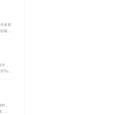
t.diy 一步搞定创意建站
构建大模型应用的安全防护体系
通过自然语言交互简化开发流程,全栈开发支持
通过阿里云安全产品对 AI 应用进行安全防护
于许多初
 后端开
发中，
Tful
体时，
储，并