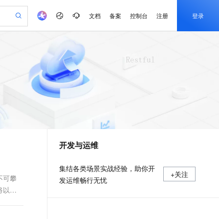
文档
备案
控制台
注册
登录
验
作计划
器
AI 活动
专业服务
服务伙伴合作计划
开发者社区
加入我们
产品动态
服务平台百炼
阿里云 OPC 创新助力计划
一站式生成采购清单，支持单品或批量购买
io：打造专属 AI 语音助手
S产品伙伴计划（繁花）
峰会
CS
造的大模型服务与应用开发平台
一句话生成原生可编辑精美 PPT 文稿
AI 生产力先锋
Al MaaS 服务伙伴赋能合作
域名
博文
Careers
至高可申请百万元
Qwen3.8-Max 模型上线
开启高性价比 AI 编程新体验
弹性可伸缩的云计算服务
Qwen-Audio-3.0-Realtime 端到端实时语音角色扮演
输入一句话想法, 轻松生成专业的 PPT
先锋实践拓展 AI 生产力的边界
Token 补贴，五大权
计划
海大会
伙伴信用分合作计划
商标
问答
社会招聘
益加速 OPC 成功
eek-V4-Pro
SS
一键部署幻兽帕鲁游戏服务器
飞天发布时刻
HOT
Open Search 向量检索版支
划
备案
电子书
校园招聘
pSeek-V4-Pro
视频创作，一键激活电商全链路生产力
稳定、安全、高性价比、高性能的云存储服务
一键购买专属联机服务器，轻松开启游戏
所见，即是所愿
持视频检索 Pipeline 功能
更多支持
划
公司注册
镜像站
视频生成
语音识别与合成
专属 QwenPaw
漫剧工坊：一站式动画创作平台
AI 实训营
HOT
应用身份服务 (IDaaS)
合作伙伴培训与认证
开发与运维
划
上云迁移
站生成，高效打造优质广告素材
全接入的云上超级电脑
从聊天伙伴进化为能主动干活的本地数字员工
快速生产连贯的高质量长漫剧
从基础到进阶，Agent 创客手把手教你
OpenClaw 管理能力上线
e-1.1-T2V
Qwen3-TTS-Flash
lScope
我要反馈
查询合作伙伴
畅细腻的高质量视频
离线语音合成大模型，多语言方言自适应，低延迟高稳定
n Alibaba Cloud ISV 合作
代维服务
建企业门户网站
10 分钟搭建微信、支付宝小程序
MaxCompute MaxFrame 提
集结各类场景实战经验，助你开
+关注
创新加速
ope
登录合作伙伴管理后台
我要建议
站，无忧落地极速上线
以可视化方式快速构建移动和 PC 门户网站
国内短信简单易用，安全可靠，秒级触达，全球覆盖200+国家和地区。
高效部署网站，快速应用到小程序
供自动弹性内存功能
不可攀
发运维畅行无忧
e-1.1-I2V
Cosyvoice-V3-Flash
将以构
安全
畅自然，细节丰富
高表现力语音合成大模型，语音克隆听感自然
我要投诉
PolarDB
上云场景组合购
Milvus 弹性伸缩功能新增节
伴
漫剧创作，剧本、分镜、视频高效生成
100%兼容MySQL、PostgreSQL，兼容Oracle，支持集中和分布式
覆盖90%+业务场景，专享组合折扣价
点支持范围
2V
VPN
Fun-ASR