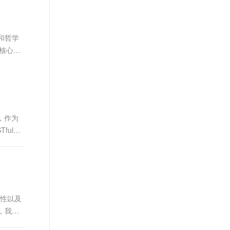
文戏情感细腻自然，动作戏激烈拳拳到肉，实现更强表演能力
支持中英文自由切换，具备更强的噪声鲁棒性
ernetes 版 ACK
云聚AI 严选权益
AI 原生数据库服务发布
SSL 证书
，一键激活高效办公新体验
理容器应用的 K8s 服务
精选AI产品，从模型到应用全链提效
Agent 数据网关
堡垒机
和哲学
AI 用量加速计划
云原生数据库 PolarDB
应用
防火墙
的核心概
、识别商机，让客服更高效、服务更出色。
新老同享，达量后返
Agentic Database 发布
千问办公
主机安全
NEW
的智能体编程平台
一站式AI生产力平台
AI 应用及服务市场
伶鹊
企业级人与Agent协作平台，接入和调度多个数字员工
智能客服平台，对话机器人、对话分析、智能外呼
，作为
AI 应用
ful
大模型服务平台百炼 - 全妙
大模型
应用创作平台
多模态内容创作工具，已接入 DeepSeek
自然语言处理
数据标注
机器学习
护性以及
息提取
与 AI 智能体进行实时音视频通话
，我们
从文本、图片、视频中提取结构化的属性信息
构建支持视频理解的 AI 音视频实时通话应用