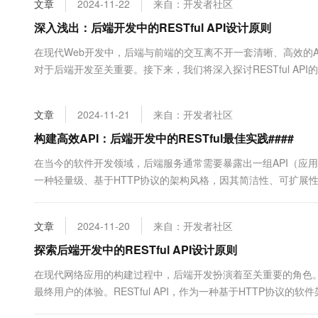
文章
2024-11-22
来自：开发者社区
大数据开发治理平台 Data
AI 产品 免费试用
网络
安全
云开发大赛
Tableau 订阅
深入浅出：后端开发中的RESTful API设计原则
1亿+ 大模型 tokens 和 
可观测
入门学习赛
中间件
AI空中课堂在线直播课
在现代Web开发中，后端与前端的交互离不开一套清晰、高效的API
云防火墙
140+云产品 免费试用
大模型服务
对于后端开发至关重要。接下来，我们将深入探讨RESTful API
上云与迁云
云原生的云上边界网络安全
产品新客免费试用，最长1
数据库
念——资源（Resou...
生态解决方案
千问AI平台-Token Plan
企业出海
大模型ACA认证体验
大数据计算
文章
2024-11-21
来自：开发者社区
助力企业全员 AI 认知与能
行业生态解决方案
政企业务
媒体服务
千问AI平台-模型体验
构建高效API：后端开发中的RESTful最佳实践####
开发者生态解决方案
在线体验全尺寸、多种模态
企业服务与云通信
在当今的软件开发领域，后端服务通常需要暴露出一组API（应用程
AI 开发和 AI 应用解决
一种轻量级、基于HTTP协议的架构风格，因其简洁性、可扩展性和
Happy 系列大模型
域名与网站
API设计的基本原则和...
终端用户计算
文章
2024-11-20
来自：开发者社区
Serverless
探索后端开发中的RESTful API设计原则
大模型解决方案
在现代网络应用的构建过程中，后端开发扮演着至关重要的角色。
开发工具
快速部署 Dify，高效搭建 
最终用户的体验。RESTful API，作为一种基于HTTP协
迁移与运维管理
将深入探讨RESTful AP...