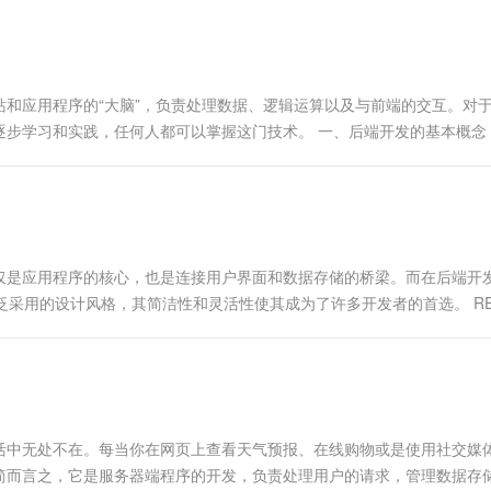
一个 AI 助手
超强辅助，Bol
即刻拥有 DeepSeek-R1 满血版
在企业官网、通讯软件中为客户提供 AI 客服
多种方案随心选，轻松解锁专属 DeepSeek
和应用程序的“大脑”，负责处理数据、逻辑运算以及与前端的交互。对
步学习和实践，任何人都可以掌握这门技术。 一、后端开发的基本概念
仅是应用程序的核心，也是连接用户界面和数据存储的桥梁。而在后端开
种广泛采用的设计风格，其简洁性和灵活性使其成为了许多开发者的首选。 RES
活中无处不在。每当你在网页上查看天气预报、在线购物或是使用社交媒
简而言之，它是服务器端程序的开发，负责处理用户的请求，管理数据存