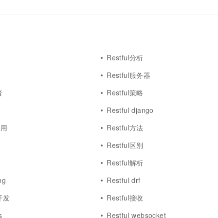
Restful分析
Restful服务器
者
Restful策略
Restful django
i调用
Restful方法
Restful区别
Restful解析
ng
Restful drf
速开发
Restful接收
s
Restful websocket