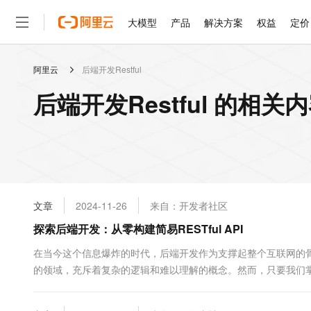
大模型
产品
解决方案
权益
定价
阿里云
后端开发Restful
大模型
产品
解决方案
权益
定价
云市场
伙伴
服务
了解阿里云
精选产品
精选解决方案
普惠上云
产品定价
精选商城
成为销售伙伴
售前咨询
为什么选择阿里云
千问AI平台
后端开发Restful 的相关
了解云产品的定价详情
大模型服务平台百炼
千问办公，解锁你的工作
普惠上云 官方力荐
分销伙伴
在线服务
网站建设
什么是云计算
大
大模型服务与应用平台
企业级Agent产品，直接
云服务器38元/年起，超
咨询伙伴
多端小程序
技术领先
云上成本管理
售后服务
轻量应用服务器
Agency Agents：拥
官方推荐返现计划
大模型
精选产品
精选解决方案
Salesforce 国际版订阅
稳定可靠
管理和优化成本
推荐新用户得奖励，单订单
销售伙伴合作计划
自助服务
友盟天域
安全合规
人工智能与机器学习
AI
文本生成
云数据库 RDS
HappyHorse 打造一
云工开物
无影生态合作计划
在线服务
文章
2024-11-26
来自：开发者社区
观测云
分析师报告
高校专属算力普惠，学生认
计算
互联网应用开发
Qwen3.8-Max
HOT
Salesforce On Alibaba C
工单服务
探索后端开发：从零构建简易RESTful API
智能体时代全能旗舰模型
Tuya 物联网平台阿里云
研究报告与白皮书
人工智能平台 PAI
快速拥有专属 OpenClaw
大模
Consulting Partner 合
大数据
容器
免费试用
短信专区
一站式AI开发、训练和推
在当今这个信息爆炸的时代，后端开发作为支撑起整个互联网的
蓝凌 OA
Qwen3.7-Plus
AI 大模型销售与服务生
现代化应用
的领域，充斥着复杂的逻辑和难以理解的概念。然而，只要我们
存储
天池大赛
能看、能想、能动手的多模
云解析DNS
解决方案免费试用 新老
电子合同
建一个简易的RESTful API为例ÿ...
最高领取价值200元试用
安全
网络与CDN
AI 算法大赛
Qwen3-VL-Plus
畅捷通