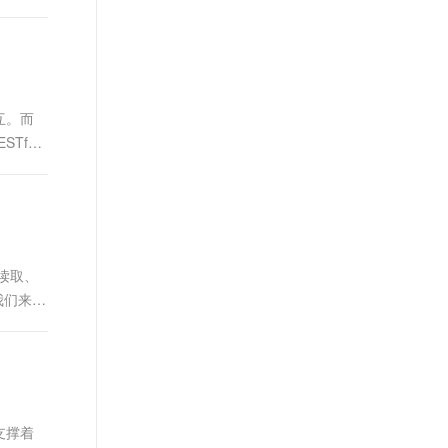
互。而
Tful
、读取、
我们来讨
支撑着