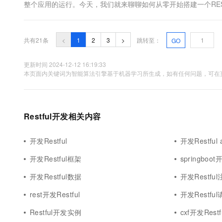
整个应用的运行。今天，我们就来聊聊如何从零开始搭建一个REST
什么是RESTful API。简单来说ÿ...
共有21条
<
1
2
3
>
跳转至：
GO
更新时间 2024-12-12 16:19:33
本页面内关键词为智能算法引擎基于机器学习所生成，如有任何问题，可在页
Restful开发相关内容
开发Restful
开发Restful
开发Restful框架
springboot
开发Restful数据
开发Restfu
rest开发Restful
开发Restfu
Restful开发实例
cxf开发Restf