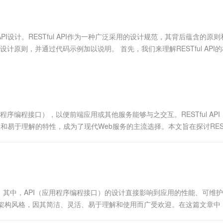
服务生态伙伴
视觉 Coding、空间感知、多模态思考等全面升级
1M上下文，专为长程任务能力而生
云工开物
企业应用
Works
Night Plan 支持 Qwen 3.8-Max
云原生大数据计算服务 MaxCompute
AI 办公
容器服务 Kub
NEW
Red Hat
30+ 款产品免费体验
Data Agent 驱动的一站式 Data+AI 开发治理平台
夜间 5 折，Qwen/Meoo/TokenPlan 客户专享
面向分析的企业级SaaS模式云数据仓库
AI智能应用
提供一站式管
科研合作
ERP
堂（旗舰版）
SUSE
设计。RESTful API作为一种广泛采用的设计规范，其背后蕴含的原则
智能客服
AI 应用构建
大模型原生
CRM
的设计原则，并通过代码示例加以说明。 首先，我们来理解RESTful API
防护产品
2个月
自动承接线索
建站小程序
Qoder
大模型服务平台百炼-应用模版
OA 办公系统
HOT
NEW
面向真实软件
个人版上线、团队版降价；千问3.8-Max首发发尝鲜
丰富多元化的应用模版和解决方案
力提升
财税管理
模板建站
万有无界
大模型服务平台百炼-智能体
400电话
定制建站
的模型效果
灵活可视化地构建企业级 Agent
序编程接口），以便前端应用或其他服务能够与之交互。RESTful API
方案
广告营销
模板小程序
易于理解的特性，成为了现代Web服务的主流选择。本文旨在探讨REST
秒悟
人工智能平台 PAI
定制小程序
云端极速 AI 
新一代 AI 视频生成模型，深度适配广告营销等场景
AI Native 的算法工程平台，一站式完成建模、训练、推理服务部署
APP 开发
建站系统
其中，API（应用程序编程接口）的设计直接影响到应用的性能、可维
AI 应用
10分钟微调：让0.6B模型媲美235B模
多模态数据信
议的软件架构风格，因其简洁、灵活、易于理解和使用而广受欢迎。在这篇文章中
型
依托云原生高可用架构,实现Dify私有化部署
用1%尺寸在特定领域达到大模型90%以上效果