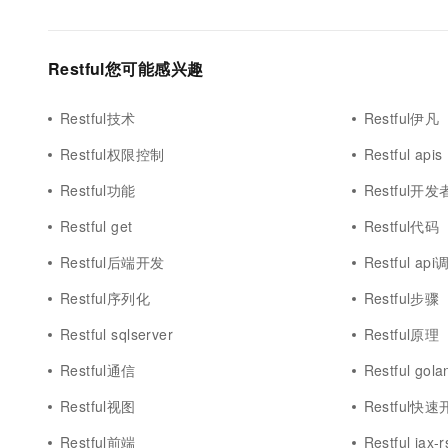
Restful您可能感兴趣
Restful技术
Restful伊凡
Restful权限控制
Restful apis
Restful功能
Restful开发
Restful get
Restful代码
Restful后端开发
Restful ap
Restful序列化
Restful步骤
Restful sqlserver
Restful原理
Restful通信
Restful gola
Restful视图
Restful快
Restful前端
Restful jax-r