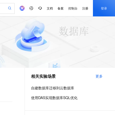
文档
备案
控制台
注册
登录
验
作计划
器
AI 活动
专业服务
服务伙伴合作计划
开发者社区
加入我们
产品动态
服务平台百炼
阿里云 OPC 创新助力计划
一站式生成采购清单，支持单品或批量购买
可编辑精美 PPT 文稿
S产品伙伴计划（繁花）
峰会
CS
造的大模型服务与应用开发平台
Agency Agents：拥有专属领域专家
AI 生产力先锋
Al MaaS 服务伙伴赋能合作
域名
博文
Careers
至高可申请百万元
Qwen3.8-Max 模型上线
 轻松生成专业的 PPT
开启高性价比 AI 编程新体验
弹性可伸缩的云计算服务
先锋实践拓展 AI 生产力的边界
多领域专家智能体,一键组建 AI 虚拟交付团队
Token 补贴，五大权
计划
海大会
伙伴信用分合作计划
商标
问答
社会招聘
益加速 OPC 成功
帕鲁游戏服务器
SS
HappyHorse 打造一站式影视创作平台
飞天发布时刻
HOT
Open Search 向量检索版支
划
备案
电子书
校园招聘
联机服务器，轻松开启游戏
视频创作，一键激活电商全链路生产力
稳定、安全、高性价比、高性能的云存储服务
所见，即是所愿
持视频检索 Pipeline 功能
可视化编排打通从文字构思到成片全链路闭环
更多支持
划
公司注册
镜像站
视频生成
语音识别与合成
 智能体与工作流应用
漫剧工坊：一站式动画创作平台
AI 实训营
应用身份服务 (IDaaS)
合作伙伴培训与认证
相关实验场景
更多
划
上云迁移
站生成，高效打造优质广告素材
全接入的云上超级电脑
通过阿里云百炼高效搭建AI应用,助力高效开发
快速生产连贯的高质量长漫剧
从基础到进阶，Agent 创客手把手教你
OpenClaw 管理能力上线
e-1.1-T2V
Qwen3-TTS-Flash
lScope
我要反馈
查询合作伙伴
畅细腻的高质量视频
离线语音合成大模型，多语言方言自适应，低延迟高稳定
n Alibaba Cloud ISV 合作
代维服务
建企业门户网站
10 分钟搭建微信、支付宝小程序
自建数据库迁移到云数据库
MaxCompute MaxFrame 提
创新加速
ope
登录合作伙伴管理后台
我要建议
站，无忧落地极速上线
以可视化方式快速构建移动和 PC 门户网站
国内短信简单易用，安全可靠，秒级触达，全球覆盖200+国家和地区。
高效部署网站，快速应用到小程序
供自动弹性内存功能
e-1.1-I2V
Cosyvoice-V3-Flash
使用DAS实现数据库SQL优化
安全
畅自然，细节丰富
高表现力语音合成大模型，语音克隆听感自然
我要投诉
PolarDB
上云场景组合购
Milvus 弹性伸缩功能新增节
伴
漫剧创作，剧本、分镜、视频高效生成
100%兼容MySQL、PostgreSQL，兼容Oracle，支持集中和分布式
覆盖90%+业务场景，专享组合折扣价
点支持范围
2V
VPN
Fun-ASR