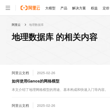
大模型
产品
解决方案
权益
定价
阿里云
地理数据库
大模型
产品
解决方案
权益
定价
云市场
伙伴
服务
了解阿里云
精选产品
精选解决方案
普惠上云
产品定价
精选商城
成为销售伙伴
售前咨询
为什么选择阿里云
千问AI平台
地理数据库 的相关内容
了解云产品的定价详情
大模型服务平台百炼
睿译宝，AI翻译排版一
普惠上云 官方力荐
分销伙伴
在线服务
网站建设
什么是云计算
大
大模型服务与应用平台
上传文档即自动完成翻译和
云服务器38元/年起，超
咨询伙伴
多端小程序
技术领先
云上成本管理
售后服务
轻量应用服务器
GLM-5.2：长任务时代
官方推荐返现计划
大模型
精选产品
精选解决方案
Salesforce 国际版订阅
稳定可靠
管理和优化成本
推荐新用户得奖励，单订单
销售伙伴合作计划
自助服务
友盟天域
安全合规
人工智能与机器学习
AI
文本生成
云数据库 RDS
Hermes Agent，打造
云工开物
无影生态合作计划
在线服务
阿里云文档
2025-02-26
观测云
分析师报告
自主进化，持久记忆，越用
高校专属算力普惠，学生认
计算
互联网应用开发
Qwen3.8-Max
HOT
Salesforce On Alibaba C
工单服务
如何使用Ganos的网格模型
智能体时代全能旗舰模型
Tuya 物联网平台阿里云
研究报告与白皮书
人工智能平台 PAI
快速拥有专属 OpenClaw
大模
Consulting Partner 合
大数据
容器
免费试用
短信专区
一站式AI开发、训练和推
本文介绍了地理网格模型的用途、基本构成和快速入门等内容。
蓝凌 OA
Qwen3.7-Plus
AI 大模型销售与服务生
现代化应用
存储
天池大赛
能看、能想、能动手的多模
云解析DNS
解决方案免费试用 新老
电子合同
最高领取价值200元试用
安全
阿里云文档
网络与CDN
2025-02-26
AI 算法大赛
Qwen3-VL-Plus
畅捷通