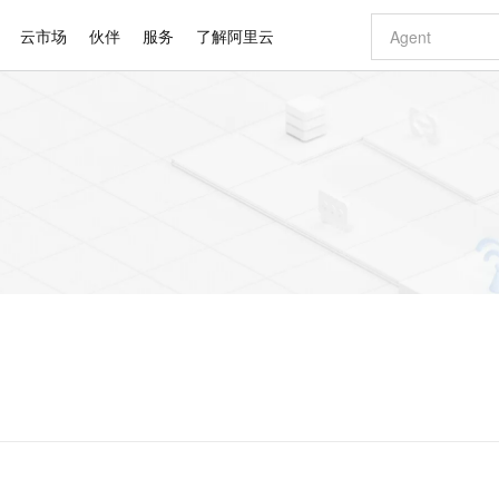
云市场
伙伴
服务
了解阿里云
AI 特惠
数据与 API
成为产品伙伴
企业增值服务
最佳实践
价格计算器
AI 场景体
基础软件
产品伙伴合
阿里云认证
市场活动
配置报价
大模型
自助选配和估算价格
步到位
智启 AI 普惠权益
产品生态集成认证中心
企业支持计划
云上春晚
域名与网站
Qwen Audio：打造专属 AI 语音助手
千问官方 MaaS 平台，为开发者和 Agent 而生，新用户赠送 1 亿 + tokens 额度
一句话生成原生
AI Coding
阿里云Maa
2026 阿里云
云服务器 E
为企业打
数据集
Windows
大模型认证
模型
NEW
NEW
格式还原
值低价云产品抢先购
至高享 1亿+免费 tokens，加速 Al 应用落地
提供智能易用的域名与建站服务
Qwen-Audio-3.0-Realtime 端到端实时语音角色扮演
输入一句话想法,
智能编程，一键
安全可靠、
产品生态伙伴
专家技术服务
云上奥运之旅
弹性计算合作
阿里云中企出
手机三要素
宝塔 Linux
全部认证
价格优势
开源旗舰模型
即刻拥有 DeepSeek-V4-Pro
阿里云 OPC 创新助力计划
千问大模型
一键部署幻兽
AI 电商营销
对象存储 O
大模型
产品生态伙伴工作台
企业增值服务台
云栖战略参考
云存储合作计
云栖大会
身份实名认证
CentOS
训练营
推动算力普惠，释放技术红利
最高返9万
真正可用的 1M 上下文,一次完成代码全链路开发
快速构建应用程序和网站，即刻迈出上云第一步
轻松解锁专属 DeepSeek-V4-Pro
至高百万元 Token 补贴，加速一人公司成长
多元化、高性能、安全可靠的大模型服务
一键购买专属
从图文生成到
云上的中国
数据库合作计
活动全景
短信
Docker
图片和
自进化智能体
5 分钟轻松部署专属 QwenPaw
Token Plan 模型订阅计划
数字证书管理服务（原SSL证书）
高效搭建 AI
AI 广告创作
无影云电脑
企业成长
NEW
HOT
信息公告
看见新力量
云网络合作计
OCR 文字识别
JAVA
越聪明
证享300元代金券
全托管，含MySQL、PostgreSQL、SQL Server、MariaDB多引擎
Qwen3.8-Max 首发尝鲜，限时加量 10 倍，夜间低至2折
实现全站HTTPS，呈现可信的WEB访问
从聊天伙伴进化为能主动干活的本地数字员工
图文、视频一
随时随地安
Kimi-K3
HappyHors
NEW
魔搭 Mode
loud
服务实践
官网公告
Kimi 最新旗舰模型，长程编程与推理利器
让文字生成流
金融模力时刻
Salesforce O
版
发票查验
全能环境
Claude Code + GStack 打造工程团队
千问办公，限时限量积分加倍
Qoder
低代码高效构
AI 建站
短信服务
型
NEW
作计划
计划
创新中心
魔搭 ModelSc
健康状态
理服务
让AI从“聊天伙伴”进化为能干活的“数字员工”
安装技能 GStack，拥有专属 AI 工程团队
你的AI工作搭子，覆盖日常办公高频场景
面向真实软件的智能体编程平台
0 代码专业建
客户案例
天气预报查询
操作系统
Deepseek-v4-pro
HappyHors
态合作计划
态智能体模型
旗舰 MoE 大模型，百万上下文与顶尖推理能力
图生视频，流
同享
万小智 AI 建站低至 15元/月
Qoder CN
AI 短剧/漫剧
云原生数据库 
快递物流查询
WordPress
成为服务伙
高校合作
点，立即开启云上创新
覆盖公网/内网、递归/权威、移动APP等全场景解析服务
送.CN域名，送备案服务码
基于千问大模型等，支持代码智能生成、研发智能问答
AI助力短剧
GLM-5.2
Wan2.7-T
Ubuntu