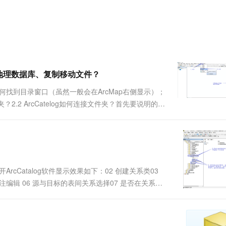
服务生态伙伴
视觉 Coding、空间感知、多模态思考等全面升级
1M上下文，专为长程任务能力而生
云工开物
企业应用
Works
Night Plan 支持 Qwen 3.8-Max
云原生大数据计算服务 MaxCompute
AI 办公
容器服务 Kub
NEW
Red Hat
30+ 款产品免费体验
Data Agent 驱动的一站式 Data+AI 开发治理平台
夜间 5 折，Qwen/Meoo/TokenPlan 客户专享
面向分析的企业级SaaS模式云数据仓库
AI智能应用
提供一站式管
科研合作
ERP
堂（旗舰版）
SUSE
智能客服
AI 应用构建
大模型原生
CRM
防护产品
2个月
自动承接线索
建站小程序
Qoder
大模型服务平台百炼-应用模版
OA 办公系统
HOT
NEW
人地理数据库、复制移动文件？
面向真实软件
个人版上线、团队版降价；千问3.8-Max首发发尝鲜
丰富多元化的应用模版和解决方案
力提升
财税管理
模板建站
何找到目录窗口（虽然一般会在ArcMap右侧显示）；
万有无界
大模型服务平台百炼-智能体
400电话
定制建站
件夹？2.2 ArcCatelog如何连接文件夹？首先要说明的
的模型效果
灵活可视化地构建企业级 Agent
cCatelog'中也能看到之前在ArcMap中连接的文件夹)；
方案
广告营销
模板小程序
秒悟
人工智能平台 PAI
定制小程序
云端极速 AI 
新一代 AI 视频生成模型，深度适配广告营销等场景
AI Native 的算法工程平台，一站式完成建模、训练、推理服务部署
APP 开发
cCatalog软件显示效果如下：02 创建关系类03
建站系统
注编辑 06 源与目标的表间关系选择07 是否在关系类
创建好的关系类展示
AI 应用
10分钟微调：让0.6B模型媲美235B模
多模态数据信
型
依托云原生高可用架构,实现Dify私有化部署
用1%尺寸在特定领域达到大模型90%以上效果