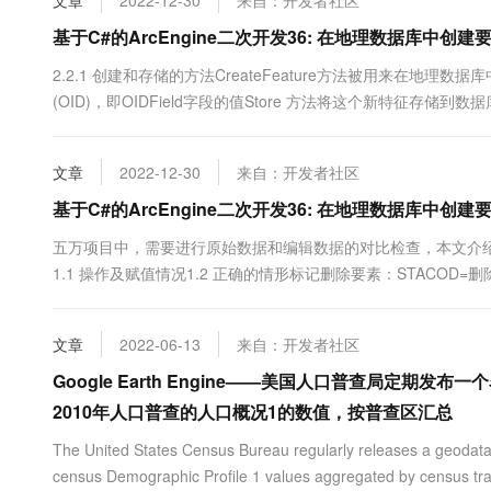
文章
2022-12-30
来自：开发者社区
基于C#的ArcEngine二次开发36: 在地理数据库中
2.2.1 创建和存储的方法CreateFeature方法被用来在地理数
(OID)，即OIDField字段的值Store 方法将这个新特征存
类，要么是在参与几何网络或拓扑构建的要素类中，创建一个独立的要素【The C
crea....
文章
2022-12-30
来自：开发者社区
基于C#的ArcEngine二次开发36: 在地理数据库中
五万项目中，需要进行原始数据和编辑数据的对比检查，本文介绍
1.1 操作及赋值情况1.2 正确的情形标记删除要素：STACOD=
最大要素：STACOD=修改，VERS=2020，FEAID继承原始【
VERS=2020，FEAID继承原始【派生增加】单纯修....
文章
2022-06-13
来自：开发者社区
Google Earth Engine——美国人口普查局定期发
2010年人口普查的人口概况1的数值，按普查区汇总
The United States Census Bureau regularly releases a geodat
census Demographic Profile 1 values aggregated by census trac