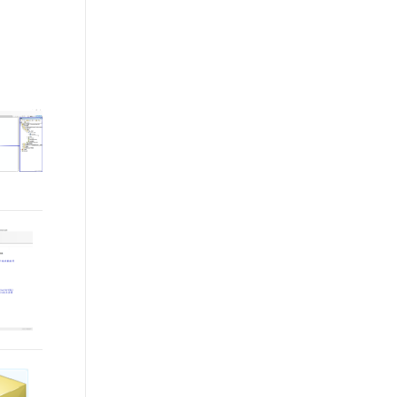
文戏情感细腻自然，动作戏激烈拳拳到肉，实现更强表演能力
支持中英文自由切换，具备更强的噪声鲁棒性
ernetes 版 ACK
云聚AI 严选权益
AI 原生数据库服务发布
SSL 证书
，一键激活高效办公新体验
理容器应用的 K8s 服务
精选AI产品，从模型到应用全链提效
Agent 数据网关
堡垒机
AI 用量加速计划
云原生数据库 PolarDB
应用
防火墙
、识别商机，让客服更高效、服务更出色。
新老同享，达量后返
Agentic Database 发布
千问办公
主机安全
NEW
的智能体编程平台
一站式AI生产力平台
AI 应用及服务市场
伶鹊
企业级人与Agent协作平台，接入和调度多个数字员工
智能客服平台，对话机器人、对话分析、智能外呼
AI 应用
大模型服务平台百炼 - 全妙
大模型
应用创作平台
多模态内容创作工具，已接入 DeepSeek
自然语言处理
数据标注
机器学习
息提取
与 AI 智能体进行实时音视频通话
从文本、图片、视频中提取结构化的属性信息
构建支持视频理解的 AI 音视频实时通话应用