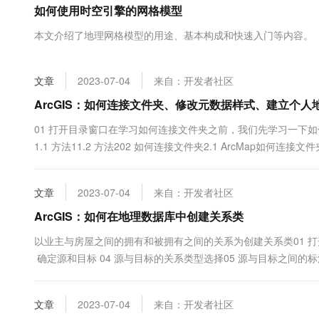
如何使用时空引擎的网格模型
大数据开发治理平台 Data
AI 产品 免费试用
网络
安全
云开发大赛
Tableau 订阅
1亿+ 大模型 tokens 和 
本文介绍了地理网格模型的用途、基本构成和快速入门等内容。
可观测
入门学习赛
中间件
AI空中课堂在线直播课
云防火墙
140+云产品 免费试用
大模型服务
上云与迁云
云原生的云上边界网络安全
产品新客免费试用，最长1
数据库
文章
2023-07-04
来自：开发者社区
生态解决方案
千问AI平台-Token Plan
企业出海
大模型ACA认证体验
ArcGIS：如何连接文件夹、修改元数据样式、建立个
大数据计算
助力企业全员 AI 认知与能
行业生态解决方案
政企业务
01 打开目录窗口在学习如何连接文件夹之前，我们先学习一下如
媒体服务
千问AI平台-模型体验
开发者生态解决方案
1.1 方法11.2 方法202 如何连接文件夹2.1 ArcMap如何连接文
在线体验全尺寸、多种模态
企业服务与云通信
是，你在ArcMap中连接的文件夹会同步到ArcCatelog(即你在Ar
AI 开发和 AI 应用解决
同样的，....
Happy 系列大模型
域名与网站
文章
2023-07-04
来自：开发者社区
ArcGIS：如何在地理数据库中创建关系类
终端用户计算
以业主与房屋之间的拥有和被拥有之间的关系为创建关系类01 打开Ar
Serverless
大模型解决方案
确定源和目标 04 源与目标的关系类型选择05 源与目标之间的标
中创建属性 08 选择主键字段和外键字段 09 检查所选参数10 
开发工具
快速部署 Dify，高效搭建 
文章
2023-07-04
来自：开发者社区
迁移与运维管理