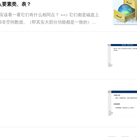
入要素类、表？
一个 AI 助手
超强辅助，Bol
即刻拥有 DeepSeek-R1 满血版
在企业官网、通讯软件中为客户提供 AI 客服
应该看一看它们有什么相同点？ ==> 它们都是磁盘上
多种方案随心选，轻松解锁专属 DeepSeek
和非空间数据。（即其实大部分功能都是一致的）它
文件地理地理数据库能存放的内容取决于你的电脑硬
数据库一次只能....