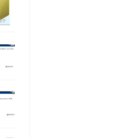
t.diy 一步搞定创意建站
构建大模型应用的安全防护体系
通过自然语言交互简化开发流程,全栈开发支持
通过阿里云安全产品对 AI 应用进行安全防护