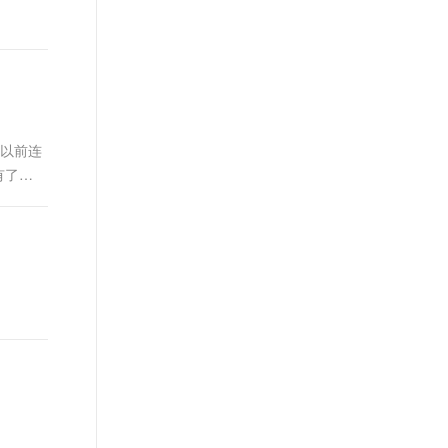
。以前连
有了