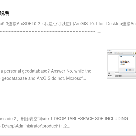
服务生态伙伴
视觉 Coding、空间感知、多模态思考等全面升级
1M上下文，专为长程任务能力而生
云工开物
企业应用
Works
Night Plan 支持 Qwen 3.8-Max
云原生大数据计算服务 MaxCompute
AI 办公
容器服务 Kub
NEW
Red Hat
30+ 款产品免费体验
Data Agent 驱动的一站式 Data+AI 开发治理平台
夜间 5 折，Qwen/Meoo/TokenPlan 客户专享
面向分析的企业级SaaS模式云数据仓库
AI智能应用
提供一站式管
性说明
科研合作
ERP
堂（旗舰版）
SUSE
接ArcSDE10 2：我是否可以使用ArcGIS 10.1 for Desktop连接Arc
智能客服
AI 应用构建
大模型原生
CRM
------------------------------------------.....
防护产品
2个月
自动承接线索
建站小程序
Qoder
大模型服务平台百炼-应用模版
OA 办公系统
HOT
NEW
面向真实软件
个人版上线、团队版降价；千问3.8-Max首发发尝鲜
丰富多元化的应用模版和解决方案
力提升
财税管理
模板建站
万有无界
大模型服务平台百炼-智能体
400电话
定制建站
的模型效果
灵活可视化地构建企业级 Agent
ersonal geodatabase? Answer No, while the
方案
广告营销
模板小程序
秒悟
人工智能平台 PAI
 geodatabase and ArcGIS do not. Microsof...
定制小程序
云端极速 AI 
新一代 AI 视频生成模型，深度适配广告营销等场景
AI Native 的算法工程平台，一站式完成建模、训练、推理服务部署
APP 开发
建站系统
scade 2、删除表空间sde 1 DROP TABLESPACE SDE INCLUDING
AI 应用
10分钟微调：让0.6B模型媲美235B模
多模态数据信
Administrator\product\11.2....
型
依托云原生高可用架构,实现Dify私有化部署
用1%尺寸在特定领域达到大模型90%以上效果