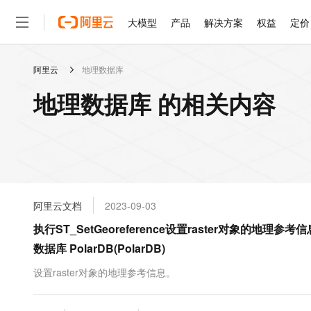
大模型
产品
解决方案
权益
定价
阿里云
地理数据库
大模型
产品
解决方案
权益
定价
云市场
伙伴
服务
了解阿里云
精选产品
精选解决方案
普惠上云
产品定价
精选商城
成为销售伙伴
售前咨询
为什么选择阿里云
千问AI平台
地理数据库 的相关内容
了解云产品的定价详情
大模型服务平台百炼
千问办公，解锁你的工作
普惠上云 官方力荐
分销伙伴
在线服务
网站建设
什么是云计算
大
大模型服务与应用平台
企业级Agent产品，直接
云服务器38元/年起，超
咨询伙伴
多端小程序
技术领先
云上成本管理
售后服务
轻量应用服务器
Agency Agents：拥
官方推荐返现计划
大模型
精选产品
精选解决方案
Salesforce 国际版订阅
稳定可靠
管理和优化成本
推荐新用户得奖励，单订单
销售伙伴合作计划
自助服务
友盟天域
安全合规
人工智能与机器学习
AI
文本生成
云数据库 RDS
HappyHorse 打造一
云工开物
无影生态合作计划
在线服务
阿里云文档
2023-09-03
观测云
分析师报告
高校专属算力普惠，学生认
计算
互联网应用开发
Qwen3.8-Max
HOT
Salesforce On Alibaba C
工单服务
执行ST_SetGeoreference设置raster对象的地理参考信
智能体时代全能旗舰模型
Tuya 物联网平台阿里云
研究报告与白皮书
人工智能平台 PAI
快速拥有专属 OpenClaw
大模
Consulting Partner 合
大数据
容器
数据库 PolarDB(PolarDB)
免费试用
短信专区
一站式AI开发、训练和推
蓝凌 OA
Qwen3.7-Plus
AI 大模型销售与服务生
现代化应用
存储
天池大赛
设置raster对象的地理参考信息。
能看、能想、能动手的多模
云解析DNS
解决方案免费试用 新老
电子合同
最高领取价值200元试用
安全
网络与CDN
AI 算法大赛
Qwen3-VL-Plus
畅捷通