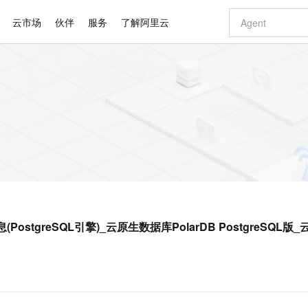
云市场
伙伴
服务
了解阿里云
AI 特惠
数据与 API
成为产品伙伴
企业增值服务
最佳实践
价格计算器
AI 场景体
基础软件
产品伙伴合
阿里云认证
市场活动
配置报价
大模型
自助选配和估算价格
新方式
睿译宝，AI翻译排版一步到位
智启 AI 普惠权益
产品生态集成认证中心
企业支持计划
云上春晚
域名与网站
千问官方 MaaS 平台，为开发者和 Agent 而生，新用户赠送 1 亿 + tokens 额度
Qwen Aud
AI Coding
阿里云Maa
2026 阿里云
云服务器 E
为企业打
数据集
Windows
大模型认证
模型
NEW
NEW
交付可用成果
值低价云产品抢先购
上传文档即自动完成翻译和格式还原
至高享 1亿+免费 tokens，加速 Al 应用落地
提供智能易用的域名与建站服务
智能编程，一键
安全可靠、
产品生态伙伴
专家技术服务
云上奥运之旅
弹性计算合作
阿里云中企出
手机三要素
宝塔 Linux
全部认证
价格优势
有专属领域专家
GLM-5.2：长任务时代开源旗舰模型
阿里云 OPC 创新助力计划
千问大模型
即刻拥有 DeepS
AI 电商营销
对象存储 O
大模型
产品生态伙伴工作台
企业增值服务台
云栖战略参考
云存储合作计
云栖大会
身份实名认证
CentOS
训练营
推动算力普惠，释放技术红利
最高返9万
多领域专家智能体,一键组建 AI 虚拟交付团队
快速构建应用程序和网站，即刻迈出上云第一步
至高百万元 Token 补贴，加速一人公司成长
多元化、高性能、安全可靠的大模型服务
真正可用的 1M 上下文,一次完成代码全链路开发
轻松解锁专属 Dee
从图文生成到
云上的中国
数据库合作计
活动全景
短信
Docker
图片和
站式影视创作平台
Hermes Agent，打造自进化智能体
Token Plan 模型订阅计划
数字证书管理服务（原SSL证书）
5 分钟轻松部署
AI 广告创作
无影云电脑
企业成长
NEW
信息公告
看见新力量
云网络合作计
OCR 文字识别
JAVA
证享300元代金券
可视化编排打通从文字构思到成片全链路闭环
全托管，含MySQL、PostgreSQL、SQL Server、MariaDB多引擎
自主进化，持久记忆，越用越聪明
Qwen3.8-Max 首发尝鲜，限时加量 10 倍，夜间低至2折
实现全站HTTPS，呈现可信的WEB访问
图文、视频一
随时随地安
Kimi-K3
HappyHors
NEW
魔搭 Mode
loud
服务实践
官网公告
息(PostgreSQL引擎)_云原生数据库PolarDB PostgreSQL版
Kimi 最新旗舰模型，长程编程与推理利器
让文字生成流
金融模力时刻
Salesforce O
版
发票查验
全能环境
Claude Code + GStack 打造工程团队
千问办公，限时限量积分加倍
Qoder
低代码高效构
AI 建站
短信服务
型
NEW
作计划
计划
创新中心
魔搭 ModelSc
健康状态
理服务
让AI从“聊天伙伴”进化为能干活的“数字员工”
安装技能 GStack，拥有专属 AI 工程团队
你的AI工作搭子，覆盖日常办公高频场景
面向真实软件的智能体编程平台
0 代码专业建
客户案例
天气预报查询
操作系统
Deepseek-v4-pro
HappyHors
态合作计划
态智能体模型
旗舰 MoE 大模型，百万上下文与顶尖推理能力
图生视频，流
同享
万小智 AI 建站低至 15元/月
Qoder CN
AI 短剧/漫剧
云原生数据库 
快递物流查询
WordPress
成为服务伙
高校合作
点，立即开启云上创新
覆盖公网/内网、递归/权威、移动APP等全场景解析服务
送.CN域名，送备案服务码
基于千问大模型等，支持代码智能生成、研发智能问答
AI助力短剧
GLM-5.2
Wan2.7-T
Ubuntu