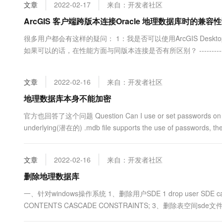
文章
2022-02-17
来自：开发者社区
大数据开发治理平台 Data
AI 产品 免费试用
网络
安全
云开发大赛
Tableau 订阅
1亿+ 大模型 tokens 和 
ArcGIS 客户端跨版本连接Oracle 地理数据库时的兼容
可观测
入门学习赛
中间件
AI空中课堂在线直播课
很多用户都会有这样的疑问： 1：我是否可以使用ArcGIS Desktop9.3连
云防火墙
140+云产品 免费试用
大模型服务
上云与迁云
如果可以的话，在性能方面与同版本连接是否有所区别？ ------------------------------
云原生的云上边界网络安全
产品新客免费试用，最长1
数据库
生态解决方案
千问AI平台-Token Plan
企业出海
大模型ACA认证体验
大数据计算
助力企业全员 AI 认知与能
文章
2022-02-16
来自：开发者社区
行业生态解决方案
政企业务
媒体服务
千问AI平台-模型体验
地理数据库本身不能加密
开发者生态解决方案
在线体验全尺寸、多种模态
企业服务与云通信
官方也回答了这个问题 Question Can I use or set passwords on a p
AI 开发和 AI 应用解决
Happy 系列大模型
underlying(潜在的) .mdb file supports the use of passwords, the
域名与网站
终端用户计算
文章
2022-02-16
来自：开发者社区
Serverless
大模型解决方案
删除地理数据库
开发工具
一、针对windows操作系统 1、删除用户SDE 1 drop user SDE ca
快速部署 Dify，高效搭建 
CONTENTS CASCADE CONSTRAINTS; 3、删除表空间sde文件 D:\app\
迁移与运维管理