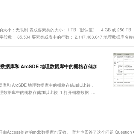
一个 AI 助手
超强辅助，Bol
即刻拥有 DeepSeek-R1 满血版
在企业官网、通讯软件中为客户提供 AI 客服
多种方案随心选，轻松解锁专属 DeepSeek
：无限制 表或要素类的大小：1 TB（默认值），4 GB 或 256 TB
段数： 65,534 要素类或表中的行数： 2,147,483,647 地理数据库名
.
人地理数据库和 ArcSDE 地理数据库中的栅格存储加
理数据库和 ArcSDE 地理数据库中的栅格存储加以比较 、
地理数据库中的栅格存储加以比较 1.打开栅格数据 要
,先要获取工作空间,只不过我们加载要素类的时候需...
cess创建的mdb数据库也无效。 官方也回答了这个问题 Question Ca