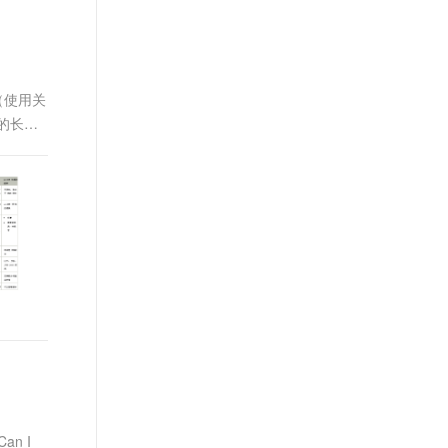
t.diy 一步搞定创意建站
构建大模型应用的安全防护体系
通过自然语言交互简化开发流程,全栈开发支持
通过阿里云安全产品对 AI 应用进行安全防护
（使用关
称的长
n I