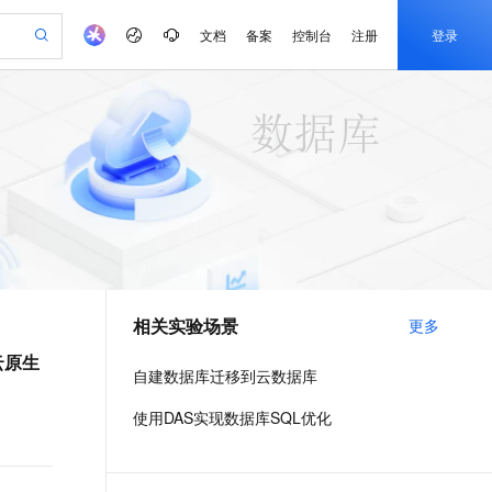
文档
备案
控制台
注册
登录
验
作计划
器
AI 活动
专业服务
服务伙伴合作计划
开发者社区
加入我们
产品动态
服务平台百炼
阿里云 OPC 创新助力计划
一站式生成采购清单，支持单品或批量购买
io：打造专属 AI 语音助手
S产品伙伴计划（繁花）
峰会
CS
造的大模型服务与应用开发平台
一句话生成原生可编辑精美 PPT 文稿
AI 生产力先锋
Al MaaS 服务伙伴赋能合作
域名
博文
Careers
至高可申请百万元
Qwen3.8-Max 模型上线
开启高性价比 AI 编程新体验
弹性可伸缩的云计算服务
Qwen-Audio-3.0-Realtime 端到端实时语音角色扮演
输入一句话想法, 轻松生成专业的 PPT
先锋实践拓展 AI 生产力的边界
Token 补贴，五大权
计划
海大会
伙伴信用分合作计划
商标
问答
社会招聘
益加速 OPC 成功
eek-V4-Pro
SS
一键部署幻兽帕鲁游戏服务器
飞天发布时刻
HOT
Open Search 向量检索版支
划
备案
电子书
校园招聘
pSeek-V4-Pro
视频创作，一键激活电商全链路生产力
稳定、安全、高性价比、高性能的云存储服务
一键购买专属联机服务器，轻松开启游戏
所见，即是所愿
持视频检索 Pipeline 功能
更多支持
划
公司注册
镜像站
视频生成
语音识别与合成
专属 QwenPaw
漫剧工坊：一站式动画创作平台
AI 实训营
HOT
应用身份服务 (IDaaS)
合作伙伴培训与认证
相关实验场景
更多
划
上云迁移
站生成，高效打造优质广告素材
全接入的云上超级电脑
从聊天伙伴进化为能主动干活的本地数字员工
快速生产连贯的高质量长漫剧
从基础到进阶，Agent 创客手把手教你
OpenClaw 管理能力上线
e-1.1-T2V
Qwen3-TTS-Flash
lScope
我要反馈
查询合作伙伴
_云原生
畅细腻的高质量视频
离线语音合成大模型，多语言方言自适应，低延迟高稳定
n Alibaba Cloud ISV 合作
代维服务
建企业门户网站
10 分钟搭建微信、支付宝小程序
自建数据库迁移到云数据库
MaxCompute MaxFrame 提
创新加速
ope
登录合作伙伴管理后台
我要建议
站，无忧落地极速上线
以可视化方式快速构建移动和 PC 门户网站
国内短信简单易用，安全可靠，秒级触达，全球覆盖200+国家和地区。
高效部署网站，快速应用到小程序
供自动弹性内存功能
e-1.1-I2V
Cosyvoice-V3-Flash
使用DAS实现数据库SQL优化
安全
畅自然，细节丰富
高表现力语音合成大模型，语音克隆听感自然
我要投诉
PolarDB
上云场景组合购
Milvus 弹性伸缩功能新增节
伴
漫剧创作，剧本、分镜、视频高效生成
100%兼容MySQL、PostgreSQL，兼容Oracle，支持集中和分布式
覆盖90%+业务场景，专享组合折扣价
点支持范围
2V
VPN
Fun-ASR