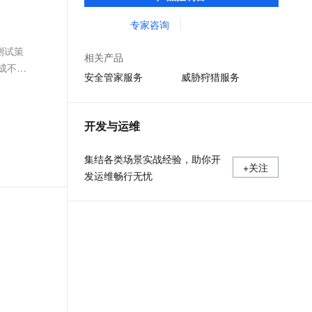
洞。 助力企业先于黑客发现安全风险，防患
文戏情感细腻自然，动作戏激烈拳拳到肉，实现更强表演能力
支持中英文自由切换，具备更强的噪声鲁棒性
ernetes 版 ACK
云聚AI 严选权益
AI 原生数据库服务发布
SSL 证书
于未然。
专家咨询
，一键激活高效办公新体验
理容器应用的 K8s 服务
精选AI产品，从模型到应用全链提效
Agent 数据网关
堡垒机
测试策
AI 用量加速计划
云原生数据库 PolarDB
相关产品
应用
防火墙
成不变
、识别商机，让客服更高效、服务更出色。
新老同享，达量后返
Agentic Database 发布
安全管家服务
威胁狩猎服务
千问办公
主机安全
NEW
的智能体编程平台
一站式AI生产力平台
开发与运维
AI 应用及服务市场
伶鹊
企业级人与Agent协作平台，接入和调度多个数字员工
智能客服平台，对话机器人、对话分析、智能外呼
集结各类场景实战经验，助你开
AI 应用
+关注
发运维畅行无忧
大模型服务平台百炼 - 全妙
大模型
应用创作平台
多模态内容创作工具，已接入 DeepSeek
自然语言处理
数据标注
机器学习
息提取
与 AI 智能体进行实时音视频通话
从文本、图片、视频中提取结构化的属性信息
构建支持视频理解的 AI 音视频实时通话应用