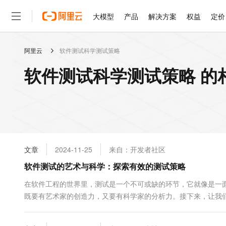
大模型
产品
解决方案
权益
定价
阿里云
软件测试科学测试策略
大模型
产品
解决方案
权益
定价
云市场
伙伴
服务
了解阿里云
精选产品
精选解决方案
普惠上云
产品定价
精选商城
成为销售伙伴
售前咨询
为什么选择阿里云
千问AI平台
软件测试科学测试策略 的
了解云产品的定价详情
大模型服务平台百炼
千问办公，解锁你的工作
普惠上云 官方力荐
分销伙伴
在线服务
网站建设
什么是云计算
大
大模型服务与应用平台
企业级Agent产品，直接
云服务器38元/年起，超
咨询伙伴
多端小程序
技术领先
云上成本管理
售后服务
轻量应用服务器
Agency Agents：拥
官方推荐返现计划
大模型
精选产品
精选解决方案
Salesforce 国际版订阅
稳定可靠
管理和优化成本
推荐新用户得奖励，单订单
销售伙伴合作计划
自助服务
友盟天域
安全合规
人工智能与机器学习
AI
文本生成
云数据库 RDS
HappyHorse 打造一
云工开物
无影生态合作计划
在线服务
文章
2024-11-25
来自：开发者社区
观测云
分析师报告
高校专属算力普惠，学生认
计算
互联网应用开发
Qwen3.8-Max
HOT
Salesforce On Alibaba C
工单服务
软件测试的艺术与科学：探索有效的测试策略
智能体时代全能旗舰模型
Tuya 物联网平台阿里云
研究报告与白皮书
人工智能平台 PAI
快速拥有专属 OpenClaw
大模
Consulting Partner 合
大数据
容器
免费试用
短信专区
一站式AI开发、训练和推
在软件工程的世界里，测试是一个不可或缺的环节，它就像是一
蓝凌 OA
Qwen3.7-Plus
AI 大模型销售与服务生
现代化应用
既要有艺术家的创造力，又要有科学家的分析力。接下来，让我
存储
天池大赛
能看、能想、能动手的多模
云解析DNS
解决方案免费试用 新老
电子合同
测试能够揭示软件中的缺陷...
最高领取价值200元试用
安全
网络与CDN
AI 算法大赛
Qwen3-VL-Plus
畅捷通