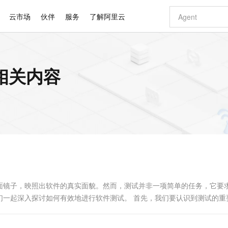
云市场
伙伴
服务
了解阿里云
AI 特惠
数据与 API
成为产品伙伴
企业增值服务
最佳实践
价格计算器
AI 场景体
基础软件
产品伙伴合
阿里云认证
市场活动
配置报价
大模型
相关内容
自助选配和估算价格
新方式
睿译宝，AI翻译排版一步到位
智启 AI 普惠权益
产品生态集成认证中心
企业支持计划
云上春晚
域名与网站
千问官方 MaaS 平台，为开发者和 Agent 而生，新用户赠送 1 亿 + tokens 额度
AI Coding
阿里云Maa
2026 阿里云
云服务器 E
为企业打
数据集
Windows
大模型认证
模型
NEW
交付可用成果
值低价云产品抢先购
上传文档即自动完成翻译和格式还原
至高享 1亿+免费 tokens，加速 Al 应用落地
提供智能易用的域名与建站服务
智能编程，一键
安全可靠、
产品生态伙伴
专家技术服务
云上奥运之旅
弹性计算合作
阿里云中企出
手机三要素
宝塔 Linux
全部认证
价格优势
有专属领域专家
GLM-5.2：长任务时代开源旗舰模型
阿里云 OPC 创新助力计划
千问大模型
即刻拥有 DeepS
AI 电商营销
对象存储 O
大模型
产品生态伙伴工作台
企业增值服务台
云栖战略参考
云存储合作计
云栖大会
身份实名认证
CentOS
训练营
推动算力普惠，释放技术红利
最高返9万
多领域专家智能体,一键组建 AI 虚拟交付团队
快速构建应用程序和网站，即刻迈出上云第一步
至高百万元 Token 补贴，加速一人公司成长
多元化、高性能、安全可靠的大模型服务
真正可用的 1M 上下文,一次完成代码全链路开发
轻松解锁专属 Dee
从图文生成到
云上的中国
数据库合作计
活动全景
短信
Docker
图片和
站式影视创作平台
Hermes Agent，打造自进化智能体
Token Plan 模型订阅计划
数字证书管理服务（原SSL证书）
5 分钟轻松部署
AI 广告创作
无影云电脑
企业成长
NEW
信息公告
看见新力量
云网络合作计
OCR 文字识别
JAVA
证享300元代金券
可视化编排打通从文字构思到成片全链路闭环
全托管，含MySQL、PostgreSQL、SQL Server、MariaDB多引擎
自主进化，持久记忆，越用越聪明
Qwen3.8-Max 首发尝鲜，限时加量 10 倍，夜间低至2折
实现全站HTTPS，呈现可信的WEB访问
图文、视频一
随时随地安
Kimi-K3
HappyHors
NEW
魔搭 Mode
loud
服务实践
官网公告
Kimi 最新旗舰模型，长程编程与推理利器
让文字生成流
金融模力时刻
Salesforce O
版
发票查验
全能环境
Claude Code + GStack 打造工程团队
千问办公，限时限量积分加倍
Qoder
低代码高效构
AI 建站
短信服务
型
NEW
作计划
计划
创新中心
魔搭 ModelSc
健康状态
理服务
让AI从“聊天伙伴”进化为能干活的“数字员工”
安装技能 GStack，拥有专属 AI 工程团队
你的AI工作搭子，覆盖日常办公高频场景
面向真实软件的智能体编程平台
0 代码专业建
面镜子，映照出软件的真实面貌。然而，测试并非一项简单的任务，它要
客户案例
天气预报查询
操作系统
Deepseek-v4-pro
HappyHors
态合作计划
们一起深入探讨如何有效地进行软件测试。 首先，我们要认识到测试的重
态智能体模型
旗舰 MoE 大模型，百万上下文与顶尖推理能力
图生视频，流
同享
万小智 AI 建站低至 15元/月
Qoder CN
AI 短剧/漫剧
云原生数据库 
快递物流查询
WordPress
成为服务伙
高校合作
点，立即开启云上创新
覆盖公网/内网、递归/权威、移动APP等全场景解析服务
送.CN域名，送备案服务码
基于千问大模型等，支持代码智能生成、研发智能问答
AI助力短剧
GLM-5.2
Wan2.7-T
Ubuntu