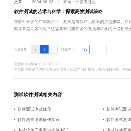
文章
2024-08-03
来自：开发者社区
大数据开发治理平台 Data
AI 产品 免费试用
网络
安全
云开发大赛
Tableau 订阅
软件测试的艺术与科学：探索高效测试策略
1亿+ 大模型 tokens 和 
可观测
入门学习赛
中间件
AI空中课堂在线直播课
在软件开发的广阔舞台上，测试是确保产品质量的关键步骤。它
云防火墙
140+云产品 免费试用
大模型服务
略才算是高效的呢？这需要我们将艺术的直觉与科学的严谨相结
上云与迁云
云原生的云上边界网络安全
产品新客免费试用，最长1
数据库
的。从单元测试到系统测试，从功能测试到性能测试...
生态解决方案
千问AI平台-Token Plan
企业出海
大模型ACA认证体验
大数据计算
助力企业全员 AI 认知与能
行业生态解决方案
共有2条
<
1
>
跳转至：
GO
政企业务
媒体服务
千问AI平台-模型体验
开发者生态解决方案
在线体验全尺寸、多种模态
更新时间 2024-12-12 16:37:00
企业服务与云通信
本页面内关键词为智能算法引擎基于机器学习所生成，如有任何问题，可在页
AI 开发和 AI 应用解决
Happy 系列大模型
域名与网站
终端用户计算
测试软件测试相关内容
Serverless
大模型解决方案
软件测试测试优化
软件测试测
开发工具
快速部署 Dify，高效搭建 
软件测试测试最佳实践
软件测试测
迁移与运维管理
测试软件开发宇宙软件测试
测试软件开