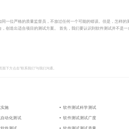
服务生态伙伴
视觉 Coding、空间感知、多模态思考等全面升级
1M上下文，专为长程任务能力而生
云工开物
企业应用
Works
Night Plan 支持 Qwen 3.8-Max
云原生大数据计算服务 MaxCompute
AI 办公
容器服务 Kub
NEW
Red Hat
30+ 款产品免费体验
Data Agent 驱动的一站式 Data+AI 开发治理平台
夜间 5 折，Qwen/Meoo/TokenPlan 客户专享
面向分析的企业级SaaS模式云数据仓库
AI智能应用
提供一站式管
科研合作
ERP
堂（旗舰版）
SUSE
如同一位严格的质量监督员，不放过任何一个可能的错误。但是，怎样的
智能客服
AI 应用构建
大模型原生
CRM
合，创造出适合项目的测试方案。 首先，我们要认识到软件测试并不是一
防护产品
2个月
自动承接线索
建站小程序
Qoder
大模型服务平台百炼-应用模版
OA 办公系统
HOT
NEW
面向真实软件
个人版上线、团队版降价；千问3.8-Max首发发尝鲜
丰富多元化的应用模版和解决方案
力提升
财税管理
模板建站
万有无界
大模型服务平台百炼-智能体
400电话
定制建站
的模型效果
灵活可视化地构建企业级 Agent
面下方点击"联系我们"与我们沟通。
方案
广告营销
模板小程序
秒悟
人工智能平台 PAI
定制小程序
云端极速 AI 
新一代 AI 视频生成模型，深度适配广告营销等场景
AI Native 的算法工程平台，一站式完成建模、训练、推理服务部署
APP 开发
建站系统
试实施
软件测试科学测试
AI 应用
10分钟微调：让0.6B模型媲美235B模
多模态数据信
试自动化测试
软件测试测试广度
型
依托云原生高可用架构,实现Dify私有化部署
用1%尺寸在特定领域达到大模型90%以上效果
发软件测试
软件测试测试质量