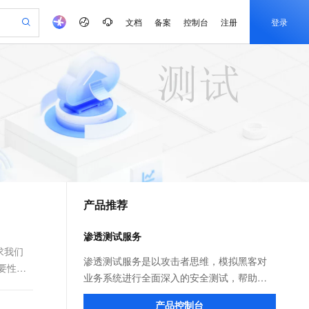
文档
备案
控制台
注册
登录
验
作计划
器
AI 活动
专业服务
服务伙伴合作计划
开发者社区
加入我们
产品动态
服务平台百炼
阿里云 OPC 创新助力计划
一站式生成采购清单，支持单品或批量购买
S产品伙伴计划（繁花）
峰会
CS
造的大模型服务与应用开发平台
Qwen Audio：打造专属 AI 语音助手
一句话生成原生可编辑精美 PPT 文稿
AI 生产力先锋
Al MaaS 服务伙伴赋能合作
域名
博文
Careers
NEW
至高可申请百万元
Qwen3.8-Max 模型上线
开启高性价比 AI 编程新体验
弹性可伸缩的云计算服务
Qwen-Audio-3.0-Realtime 端到端实时语音角色扮演
输入一句话想法, 轻松生成专业的 PPT
先锋实践拓展 AI 生产力的边界
Token 补贴，五大权
计划
海大会
伙伴信用分合作计划
商标
问答
社会招聘
益加速 OPC 成功
eek-V4-Pro
SS
一键部署幻兽帕鲁游戏服务器
飞天发布时刻
HOT
Open Search 向量检索版支
划
备案
电子书
校园招聘
pSeek-V4-Pro
视频创作，一键激活电商全链路生产力
稳定、安全、高性价比、高性能的云存储服务
一键购买专属联机服务器，轻松开启游戏
所见，即是所愿
持视频检索 Pipeline 功能
更多支持
划
公司注册
镜像站
视频生成
语音识别与合成
专属 QwenPaw
漫剧工坊：一站式动画创作平台
AI 实训营
HOT
应用身份服务 (IDaaS)
合作伙伴培训与认证
产品推荐
划
上云迁移
站生成，高效打造优质广告素材
全接入的云上超级电脑
从聊天伙伴进化为能主动干活的本地数字员工
快速生产连贯的高质量长漫剧
从基础到进阶，Agent 创客手把手教你
OpenClaw 管理能力上线
e-1.1-T2V
Qwen3-TTS-Flash
lScope
我要反馈
查询合作伙伴
畅细腻的高质量视频
离线语音合成大模型，多语言方言自适应，低延迟高稳定
n Alibaba Cloud ISV 合作
代维服务
建企业门户网站
10 分钟搭建微信、支付宝小程序
渗透测试服务
MaxCompute MaxFrame 提
创新加速
ope
登录合作伙伴管理后台
我要建议
站，无忧落地极速上线
以可视化方式快速构建移动和 PC 门户网站
国内短信简单易用，安全可靠，秒级触达，全球覆盖200+国家和地区。
高效部署网站，快速应用到小程序
供自动弹性内存功能
求我们
e-1.1-I2V
Cosyvoice-V3-Flash
渗透测试服务是以攻击者思维，模拟黑客对
要性。
安全
畅自然，细节丰富
高表现力语音合成大模型，语音克隆听感自然
我要投诉
PolarDB
业务系统进行全面深入的安全测试，帮助企
上云场景组合购
Milvus 弹性伸缩功能新增节
伴
漫剧创作，剧本、分镜、视频高效生成
100%兼容MySQL、PostgreSQL，兼容Oracle，支持集中和分布式
覆盖90%+业务场景，专享组合折扣价
点支持范围
业挖掘出正常业务流程中的安全缺陷和漏
2V
VPN
Fun-ASR
产品控制台