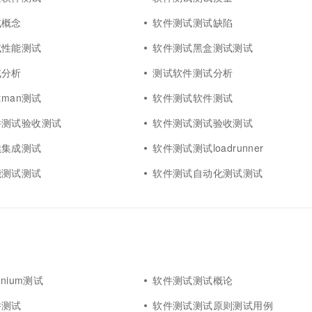
一个 AI 助手
超强辅助，Bol
即刻拥有 DeepSeek-R1 满血版
试概念
软件测试测试缺陷
在企业官网、通讯软件中为客户提供 AI 客服
多种方案随心选，轻松解锁专属 DeepSeek
试性能测试
软件测试黑盒测试测试
试分析
测试软件测试分析
tman测试
软件测试软件测试
件测试验收测试
软件测试测试验收测试
续集成测试
软件测试测试loadrunner
能测试测试
软件测试自动化测试测试
nium测试
软件测试测试概论
件测试
软件测试测试原则测试用例