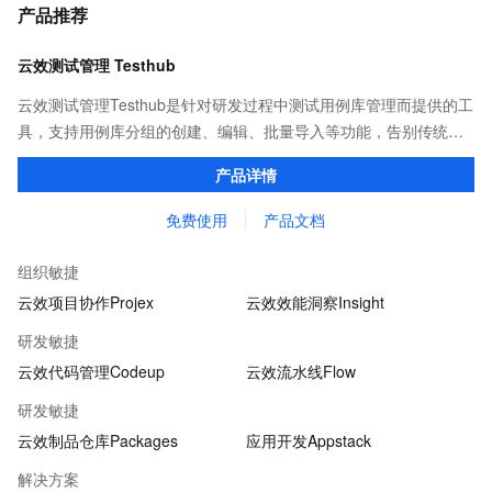
产品推荐
云效测试管理 Testhub
云效测试管理Testhub是针对研发过程中测试用例库管理而提供的工
具，支持用例库分组的创建、编辑、批量导入等功能，告别传统项
目管理中测试用例重复撰写、用例信息共享不易的问题，成为测试
产品详情
人员专属的「武器库」。
免费使用
产品文档
组织敏捷
云效项目协作Projex
云效效能洞察Insight
研发敏捷
云效代码管理Codeup
云效流水线Flow
研发敏捷
云效制品仓库Packages
应用开发Appstack
解决方案