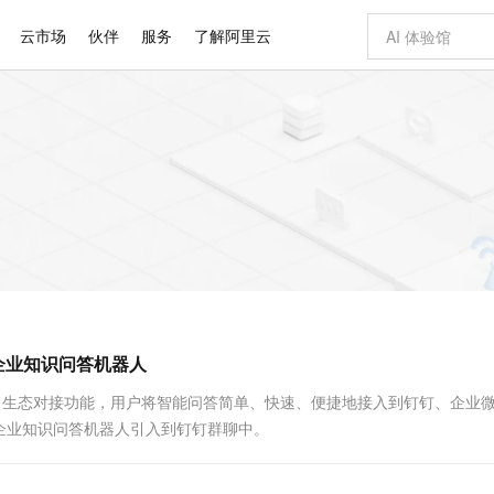
云市场
伙伴
服务
了解阿里云
AI 特惠
数据与 API
成为产品伙伴
企业增值服务
最佳实践
价格计算器
AI 场景体
基础软件
产品伙伴合
阿里云认证
市场活动
配置报价
大模型
自助选配和估算价格
步到位
智启 AI 普惠权益
产品生态集成认证中心
企业支持计划
云上春晚
域名与网站
Qwen Audio：打造专属 AI 语音助手
千问官方 MaaS 平台，为开发者和 Agent 而生，新用户赠送 1 亿 + tokens 额度
一句话生成原生
AI Coding
阿里云Maa
2026 阿里云
云服务器 E
为企业打
数据集
Windows
大模型认证
模型
NEW
NEW
格式还原
值低价云产品抢先购
至高享 1亿+免费 tokens，加速 Al 应用落地
提供智能易用的域名与建站服务
Qwen-Audio-3.0-Realtime 端到端实时语音角色扮演
输入一句话想法,
智能编程，一键
安全可靠、
产品生态伙伴
专家技术服务
云上奥运之旅
弹性计算合作
阿里云中企出
手机三要素
宝塔 Linux
全部认证
价格优势
开源旗舰模型
即刻拥有 DeepSeek-V4-Pro
阿里云 OPC 创新助力计划
千问大模型
一键部署幻兽
AI 电商营销
对象存储 O
大模型
产品生态伙伴工作台
企业增值服务台
云栖战略参考
云存储合作计
云栖大会
身份实名认证
CentOS
训练营
推动算力普惠，释放技术红利
最高返9万
真正可用的 1M 上下文,一次完成代码全链路开发
快速构建应用程序和网站，即刻迈出上云第一步
轻松解锁专属 DeepSeek-V4-Pro
至高百万元 Token 补贴，加速一人公司成长
多元化、高性能、安全可靠的大模型服务
一键购买专属
从图文生成到
云上的中国
数据库合作计
活动全景
短信
Docker
图片和
自进化智能体
5 分钟轻松部署专属 QwenPaw
Token Plan 模型订阅计划
数字证书管理服务（原SSL证书）
高效搭建 AI
AI 广告创作
无影云电脑
企业成长
NEW
HOT
信息公告
看见新力量
云网络合作计
OCR 文字识别
JAVA
越聪明
证享300元代金券
全托管，含MySQL、PostgreSQL、SQL Server、MariaDB多引擎
Qwen3.8-Max 首发尝鲜，限时加量 10 倍，夜间低至2折
实现全站HTTPS，呈现可信的WEB访问
从聊天伙伴进化为能主动干活的本地数字员工
图文、视频一
随时随地安
Kimi-K3
HappyHors
NEW
魔搭 Mode
loud
服务实践
官网公告
钉企业知识问答机器人
Kimi 最新旗舰模型，长程编程与推理利器
让文字生成流
金融模力时刻
Salesforce O
版
发票查验
全能环境
Claude Code + GStack 打造工程团队
千问办公，限时限量积分加倍
Qoder
低代码高效构
AI 建站
短信服务
型
NEW
作计划
计划
创新中心
魔搭 ModelSc
健康状态
理服务
让AI从“聊天伙伴”进化为能干活的“数字员工”
安装技能 GStack，拥有专属 AI 工程团队
你的AI工作搭子，覆盖日常办公高频场景
面向真实软件的智能体编程平台
0 代码专业建
推出了生态对接功能，用户将智能问答简单、快速、便捷地接入到钉钉、企业
客户案例
天气预报查询
操作系统
Deepseek-v4-pro
HappyHors
态合作计划
企业知识问答机器人引入到钉钉群聊中。
态智能体模型
旗舰 MoE 大模型，百万上下文与顶尖推理能力
图生视频，流
同享
万小智 AI 建站低至 15元/月
Qoder CN
AI 短剧/漫剧
云原生数据库 
快递物流查询
WordPress
成为服务伙
高校合作
点，立即开启云上创新
覆盖公网/内网、递归/权威、移动APP等全场景解析服务
送.CN域名，送备案服务码
基于千问大模型等，支持代码智能生成、研发智能问答
AI助力短剧
GLM-5.2
Wan2.7-T
Ubuntu