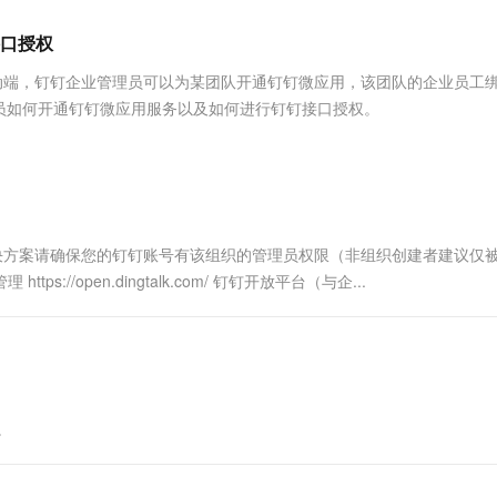
服务生态伙伴
视觉 Coding、空间感知、多模态思考等全面升级
1M上下文，专为长程任务能力而生
云工开物
企业应用
Works
Night Plan 支持 Qwen 3.8-Max
云原生大数据计算服务 MaxCompute
AI 办公
容器服务 Kub
NEW
Red Hat
口授权
30+ 款产品免费体验
Data Agent 驱动的一站式 Data+AI 开发治理平台
夜间 5 折，Qwen/Meoo/TokenPlan 客户专享
面向分析的企业级SaaS模式云数据仓库
AI智能应用
提供一站式管
科研合作
ERP
堂（旗舰版）
SUSE
钉移动端，钉钉企业管理员可以为某团队开通钉钉微应用，该团队的企业员工
智能客服
AI 应用构建
大模型原生
CRM
员如何开通钉钉微应用服务以及如何进行钉钉接口授权。
防护产品
2个月
自动承接线索
建站小程序
Qoder
大模型服务平台百炼-应用模版
OA 办公系统
HOT
NEW
面向真实软件
个人版上线、团队版降价；千问3.8-Max首发发尝鲜
丰富多元化的应用模版和解决方案
力提升
财税管理
模板建站
万有无界
大模型服务平台百炼-智能体
400电话
定制建站
的模型效果
灵活可视化地构建企业级 Agent
？解决方案请确保您的钉钉账号有该组织的管理员权限（非组织创建者建议仅
方案
广告营销
模板小程序
https://open.dingtalk.com/ 钉钉开放平台（与企...
秒悟
人工智能平台 PAI
定制小程序
云端极速 AI 
新一代 AI 视频生成模型，深度适配广告营销等场景
AI Native 的算法工程平台，一站式完成建模、训练、推理服务部署
APP 开发
建站系统
。
AI 应用
10分钟微调：让0.6B模型媲美235B模
多模态数据信
型
依托云原生高可用架构,实现Dify私有化部署
用1%尺寸在特定领域达到大模型90%以上效果