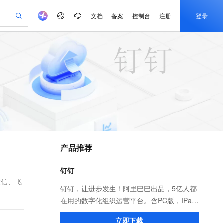
文档
备案
控制台
注册
登录
验
作计划
器
AI 活动
专业服务
服务伙伴合作计划
开发者社区
加入我们
产品动态
服务平台百炼
阿里云 OPC 创新助力计划
一站式生成采购清单，支持单品或批量购买
可编辑精美 PPT 文稿
S产品伙伴计划（繁花）
峰会
CS
造的大模型服务与应用开发平台
Agency Agents：拥有专属领域专家
AI 生产力先锋
Al MaaS 服务伙伴赋能合作
域名
博文
Careers
至高可申请百万元
Qwen3.8-Max 模型上线
 轻松生成专业的 PPT
开启高性价比 AI 编程新体验
弹性可伸缩的云计算服务
先锋实践拓展 AI 生产力的边界
多领域专家智能体,一键组建 AI 虚拟交付团队
Token 补贴，五大权
计划
海大会
伙伴信用分合作计划
商标
问答
社会招聘
益加速 OPC 成功
帕鲁游戏服务器
SS
HappyHorse 打造一站式影视创作平台
飞天发布时刻
HOT
Open Search 向量检索版支
划
备案
电子书
校园招聘
联机服务器，轻松开启游戏
视频创作，一键激活电商全链路生产力
稳定、安全、高性价比、高性能的云存储服务
所见，即是所愿
持视频检索 Pipeline 功能
可视化编排打通从文字构思到成片全链路闭环
更多支持
划
公司注册
镜像站
视频生成
语音识别与合成
 智能体与工作流应用
漫剧工坊：一站式动画创作平台
AI 实训营
应用身份服务 (IDaaS)
合作伙伴培训与认证
产品推荐
划
上云迁移
站生成，高效打造优质广告素材
全接入的云上超级电脑
通过阿里云百炼高效搭建AI应用,助力高效开发
快速生产连贯的高质量长漫剧
从基础到进阶，Agent 创客手把手教你
OpenClaw 管理能力上线
e-1.1-T2V
Qwen3-TTS-Flash
lScope
我要反馈
查询合作伙伴
畅细腻的高质量视频
离线语音合成大模型，多语言方言自适应，低延迟高稳定
n Alibaba Cloud ISV 合作
代维服务
建企业门户网站
10 分钟搭建微信、支付宝小程序
钉钉
MaxCompute MaxFrame 提
创新加速
ope
登录合作伙伴管理后台
我要建议
站，无忧落地极速上线
以可视化方式快速构建移动和 PC 门户网站
国内短信简单易用，安全可靠，秒级触达，全球覆盖200+国家和地区。
高效部署网站，快速应用到小程序
供自动弹性内存功能
微信、飞
e-1.1-I2V
Cosyvoice-V3-Flash
钉钉，让进步发生！阿里巴巴出品，5亿人都
安全
畅自然，细节丰富
高表现力语音合成大模型，语音克隆听感自然
我要投诉
PolarDB
在用的数字化组织运营平台。含PC版，IPad
上云场景组合购
Milvus 弹性伸缩功能新增节
伴
漫剧创作，剧本、分镜、视频高效生成
100%兼容MySQL、PostgreSQL，兼容Oracle，支持集中和分布式
覆盖90%+业务场景，专享组合折扣价
点支持范围
和手机版。远程视频会议，消息已读未读，
2V
VPN
Fun-ASR
立即下载