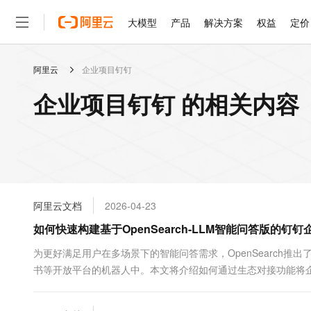
大模型
产品
解决方案
权益
定价
阿里云
企业项目钉钉
大模型
产品
解决方案
权益
定价
云市场
伙伴
服务
了解阿里云
精选产品
精选解决方案
普惠上云
产品定价
精选商城
成为销售伙伴
售前咨询
为什么选择阿里云
千问AI平台
企业项目钉钉 的相关内容
了解云产品的定价详情
大模型服务平台百炼
睿译宝，AI翻译排版一
普惠上云 官方力荐
分销伙伴
在线服务
网站建设
什么是云计算
大
大模型服务与应用平台
上传文档即自动完成翻译和
云服务器38元/年起，超
咨询伙伴
多端小程序
技术领先
云上成本管理
售后服务
轻量应用服务器
GLM-5.2：长任务时代
官方推荐返现计划
大模型
精选产品
精选解决方案
Salesforce 国际版订阅
稳定可靠
管理和优化成本
推荐新用户得奖励，单订单
销售伙伴合作计划
自助服务
友盟天域
安全合规
人工智能与机器学习
AI
文本生成
云数据库 RDS
Hermes Agent，打造
云工开物
无影生态合作计划
在线服务
阿里云文档
2026-04-23
观测云
分析师报告
自主进化，持久记忆，越用
高校专属算力普惠，学生认
计算
互联网应用开发
Qwen3.8-Max
HOT
Salesforce On Alibaba C
工单服务
如何快速构建基于OpenSearch-LLM智能问答版的钉
智能体时代全能旗舰模型
Tuya 物联网平台阿里云
研究报告与白皮书
人工智能平台 PAI
快速拥有专属 OpenClaw
大模
Consulting Partner 合
大数据
容器
免费试用
短信专区
一站式AI开发、训练和推
为更好满足用户在多场景下的智能问答需求，OpenSearch
蓝凌 OA
Qwen3.7-Plus
AI 大模型销售与服务生
现代化应用
书等开放平台的机器人中。本文将介绍如何通过生态对接功能将
存储
天池大赛
能看、能想、能动手的多模
云解析DNS
解决方案免费试用 新老
电子合同
最高领取价值200元试用
安全
网络与CDN
AI 算法大赛
Qwen3-VL-Plus
畅捷通