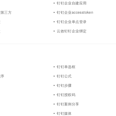
钉钉企业自建应用
用第三方
钉钉企业accesstoken
业
钉钉企业单点登录
盘
云效钉钉企业绑定
钉钉单选框
程序
钉钉公式
钉钉步骤
钉钉授权码
钉钉案例分享
钉钉媒体