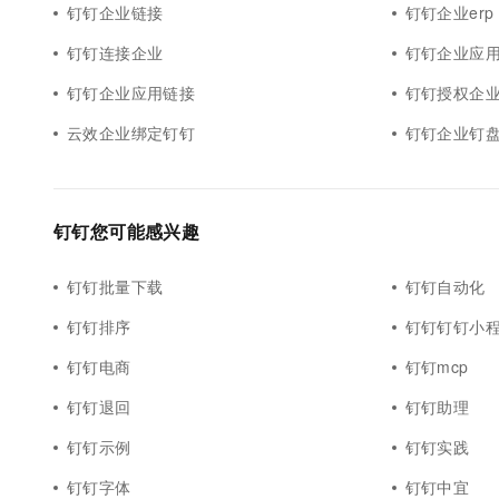
钉钉企业链接
钉钉企业erp
钉钉连接企业
钉钉企业应
钉钉企业应用链接
钉钉授权企
云效企业绑定钉钉
钉钉企业钉
钉钉您可能感兴趣
钉钉批量下载
钉钉自动化
钉钉排序
钉钉钉钉小
钉钉电商
钉钉mcp
钉钉退回
钉钉助理
钉钉示例
钉钉实践
钉钉字体
钉钉中宜