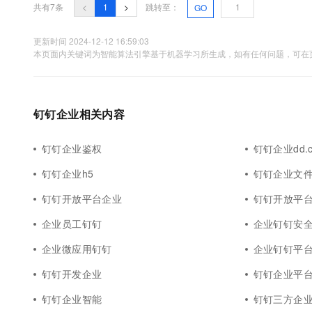
共有7条
<
1
>
跳转至：
GO
更新时间 2024-12-12 16:59:03
本页面内关键词为智能算法引擎基于机器学习所生成，如有任何问题，可在页
钉钉企业相关内容
钉钉企业鉴权
钉钉企业dd.co
钉钉企业h5
钉钉企业文
钉钉开放平台企业
钉钉开放平
企业员工钉钉
企业钉钉安
企业微应用钉钉
企业钉钉平
钉钉开发企业
钉钉企业平
钉钉企业智能
钉钉三方企