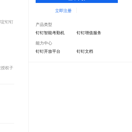
DING消息任务管理，让沟通更高效；移动办
文戏情感细腻自然，动作戏激烈拳拳到肉，实现更强表演能力
支持中英文自由切换，具备更强的噪声鲁棒性
ernetes 版 ACK
云聚AI 严选权益
AI 原生数据库服务发布
SSL 证书
公考勤，审批，钉闪会，钉钉文档，钉钉教
立即注册
，一键激活高效办公新体验
理容器应用的 K8s 服务
精选AI产品，从模型到应用全链提效
Agent 数据网关
育解决方案。
堡垒机
绑定钉钉
AI 用量加速计划
云原生数据库 PolarDB
产品类型
应用
防火墙
、识别商机，让客服更高效、服务更出色。
新老同享，达量后返
Agentic Database 发布
钉钉智能考勤机
钉钉增值服务
千问办公
主机安全
NEW
能力中心
的智能体编程平台
一站式AI生产力平台
钉钉开放平台
钉钉文档
AI 应用及服务市场
伶鹊
企业级人与Agent协作平台，接入和调度多个数字员工
智能客服平台，对话机器人、对话分析、智能外呼
被授权子
AI 应用
大模型服务平台百炼 - 全妙
大模型
应用创作平台
多模态内容创作工具，已接入 DeepSeek
自然语言处理
数据标注
机器学习
息提取
与 AI 智能体进行实时音视频通话
从文本、图片、视频中提取结构化的属性信息
构建支持视频理解的 AI 音视频实时通话应用