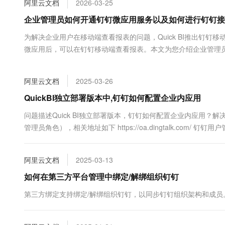
阿里云文档
2026-03-25
大数据开发治理平台 Data
AI 产品 免费试用
网络
安全
云开发大赛
Tableau 订阅
企业管理员如何开通钉钉微应用服务以及如何进行钉钉接
1亿+ 大模型 tokens 和 
可观测
入门学习赛
中间件
AI空中课堂在线直播课
为解决企业用户在移动端查看报表的问题，Quick BI推出钉
云防火墙
140+云产品 免费试用
大模型服务
微应用后，可以在钉钉移动端查看报表。本文为您介绍企业管理
上云与迁云
云原生的云上边界网络安全
产品新客免费试用，最长1
数据库
生态解决方案
千问AI平台-Token Plan
企业出海
大模型ACA认证体验
大数据计算
阿里云文档
2025-03-26
助力企业全员 AI 认知与能
行业生态解决方案
政企业务
媒体服务
千问AI平台-模型体验
QuickBI独立部署版本中,钉钉如何配置企业内应用
开发者生态解决方案
在线体验全尺寸、多种模态
企业服务与云通信
问题描述Quick BI独立部署版本，钉钉如何配置企业内应用
AI 开发和 AI 应用解决
管理员角色），相关地址如下 https://oa.dingtalk.com/ 钉钉用户管理 
Happy 系列大模型
域名与网站
终端用户计算
阿里云文档
2025-03-13
Serverless
如何在第三方平台管理中绑定/解绑组织钉钉
大模型解决方案
第三方绑定支持绑定/解绑组织钉钉，以同步钉钉组织架构和成员
开发工具
快速部署 Dify，高效搭建 
迁移与运维管理