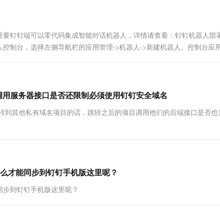
一个 AI 助手
超强辅助，Bol
即刻拥有 DeepSeek-R1 满血版
在企业官网、通讯软件中为客户提供 AI 客服
多种方案随心选，轻松解锁专属 DeepSeek
重要钉钉端可以零代码集成智能对话机器人，详情请查看：钉钉机器人部
控制台，选择左侧导航栏的应用管理->机器人->新建机器人。控制台应
调用服务器接口是否还限制必须使用钉钉安全域名
跳转到其他私有域名项目的话，跳转之后的项目调用他们的后端接口是否也
么才能同步到钉钉手机版这里呢？
同步到钉钉手机版这里呢？