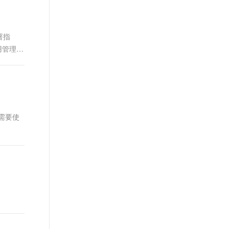
t.diy 一步搞定创意建站
构建大模型应用的安全防护体系
通过自然语言交互简化开发流程,全栈开发支持
通过阿里云安全产品对 AI 应用进行安全防护
署指
用管理机
需要使