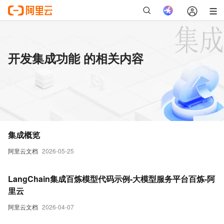
开发集成功能 的相关内容
集成概览
阿里云文档
2026-05-25
LangChain集成百炼模型代码示例-大模型服务平台百炼-阿
里云
阿里云文档
2026-04-07