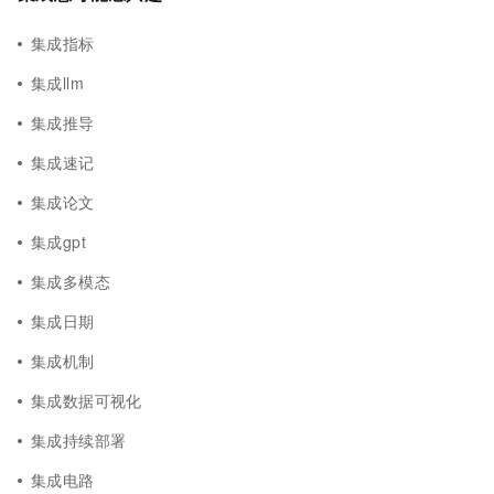
集成指标
集成llm
集成推导
集成速记
集成论文
集成gpt
集成多模态
集成日期
集成机制
集成数据可视化
集成持续部署
集成电路