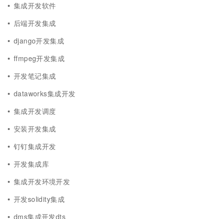
集成开发软件
后端开发集成
django开发集成
ffmpeg开发集成
开发笔记集成
dataworks集成开发
集成开发调度
安装开发集成
钉钉集成开发
开发集成库
集成开发环境开发
开发solidity集成
dms集成开发dts