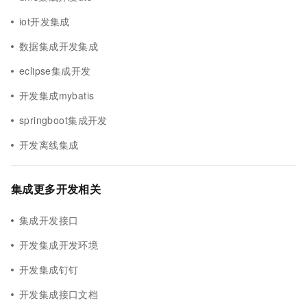
iot开发集成
数据集成开发集成
eclipse集成开发
开发集成mybatis
springboot集成开发
开发离线集成
集成更多开发相关
集成开发接口
开发集成开发环境
开发集成钉钉
开发集成接口文档