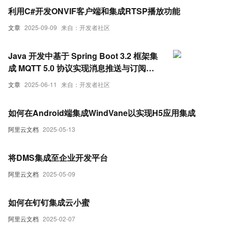
利用C#开发ONVIF客户端和集成RTSP播放功能
文章
2025-09-09
来自：开发者社区
Java 开发中基于 Spring Boot 3.2 框架集
成 MQTT 5.0 协议实现消息推送与订阅功
能的技术方案解析
文章
2025-06-11
来自：开发者社区
如何在Android端集成WindVane以实现H5应用集成
阿里云文档
2025-05-13
将DMS集成至企业开发平台
阿里云文档
2025-05-09
如何在钉钉集成云小蜜
阿里云文档
2025-02-07