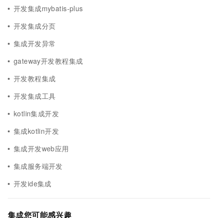
开发集成mybatis-plus
开发集成分页
集成开发异常
gateway开发教程集成
开发教程集成
开发集成工具
kotlin集成开发
集成kotlin开发
集成开发web应用
集成服务端开发
开发ide集成
集成您可能感兴趣