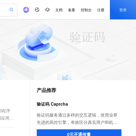
文档
备案
控制台
注册
登录
验
作计划
器
AI 活动
专业服务
服务伙伴合作计划
开发者社区
加入我们
产品动态
服务平台百炼
阿里云 OPC 创新助力计划
一站式生成采购清单，支持单品或批量购买
可编辑精美 PPT 文稿
S产品伙伴计划（繁花）
峰会
CS
造的大模型服务与应用开发平台
Agency Agents：拥有专属领域专家
AI 生产力先锋
Al MaaS 服务伙伴赋能合作
域名
博文
Careers
PolarDB Agentic Database
至高可申请百万元
 轻松生成专业的 PPT
开启高性价比 AI 编程新体验
弹性可伸缩的云计算服务
先锋实践拓展 AI 生产力的边界
发布
多领域专家智能体,一键组建 AI 虚拟交付团队
Token 补贴，五大权
计划
海大会
伙伴信用分合作计划
商标
问答
社会招聘
益加速 OPC 成功
帕鲁游戏服务器
SS
HappyHorse 打造一站式影视创作平台
飞天发布时刻
HOT
秒悟 Meoo CLI 支持一键部
划
备案
电子书
校园招聘
联机服务器，轻松开启游戏
视频创作，一键激活电商全链路生产力
稳定、安全、高性价比、高性能的云存储服务
所见，即是所愿
署项目至阿里云账号
可视化编排打通从文字构思到成片全链路闭环
更多支持
划
公司注册
镜像站
视频生成
语音识别与合成
 智能体与工作流应用
漫剧工坊：一站式动画创作平台
AI 实训营
Flink OSS 支持
合作伙伴培训与认证
产品推荐
划
上云迁移
站生成，高效打造优质广告素材
全接入的云上超级电脑
通过阿里云百炼高效搭建AI应用,助力高效开发
快速生产连贯的高质量长漫剧
从基础到进阶，Agent 创客手把手教你
AssumeRole 角色自定义
e-1.1-T2V
Qwen3-TTS-Flash
lScope
我要反馈
查询合作伙伴
畅细腻的高质量视频
离线语音合成大模型，多语言方言自适应，低延迟高稳定
n Alibaba Cloud ISV 合作
代维服务
建企业门户网站
10 分钟搭建微信、支付宝小程序
验证码 Captcha
百炼 Qwen3.7-Flash 系列模
创新加速
ope
登录合作伙伴管理后台
我要建议
站，无忧落地极速上线
以可视化方式快速构建移动和 PC 门户网站
国内短信简单易用，安全可靠，秒级触达，全球覆盖200+国家和地区。
高效部署网站，快速应用到小程序
型发布
用程序
e-1.1-I2V
Cosyvoice-V3-Flash
验证码服务通过多样的交互逻辑，使用业界
明应用类
安全
畅自然，细节丰富
高表现力语音合成大模型，语音克隆听感自然
我要投诉
PolarDB
先进的风控引擎，有效区分真实用户和机器
上云场景组合购
伴
Qoder CN V1.7.0 发布
漫剧创作，剧本、分镜、视频高效生成
100%兼容MySQL、PostgreSQL，兼容Oracle，支持集中和分布式
覆盖90%+业务场景，专享组合折扣价
自动化脚本攻击，避免机器请求造成业务损
2V
VPN
Fun-ASR
0元开通按量