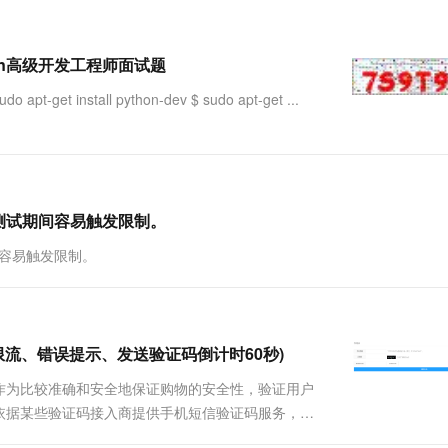
一个 AI 助手
超强辅助，Bol
即刻拥有 DeepSeek-R1 满血版
在企业官网、通讯软件中为客户提供 AI 客服
多种方案随心选，轻松解锁专属 DeepSeek
hon高级开发工程师面试题
-get install python-dev $ sudo apt-get ...
测试期间容易触发限制。
间容易触发限制。
流、错误提示、发送验证码倒计时60秒)
作为比较准确和安全地保证购物的安全性，验证用户
依据某些验证码接入商提供手机短信验证码服务，各
或字母到手机中，由接入商的服务器统一做验证码的