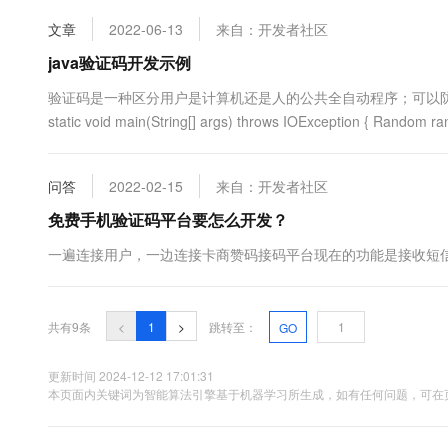
验证。项目分析开通阿里云、腾讯云等短信API端口；为防止机器批
文章
2022-06-13
来自：开发者社区
java验证码开发示例
​验证码是一种区分用户是计算机还是人的公共全自动程序；可以防
static void main(String[] args) throws IOException { Random 
问答
2022-02-15
来自：开发者社区
免费手机验证码平台要怎么开发？
一遍连接用户，一边连接卡商赞码接码平台现在的功能是接收短信
共有9条
<
1
>
跳转至：
GO
更新时间 2024-12-12 17:01:31
本页面内关键词为智能算法引擎基于机器学习所生成，如有任何问题，可在页