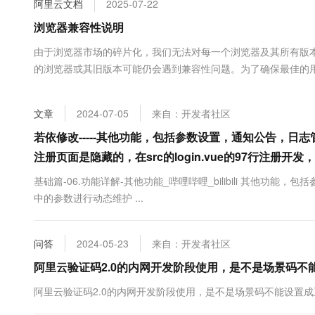
阿里云文档
2025-07-22
大数据开发治理平台 Data
AI 产品 免费试用
网络
安全
云开发大赛
Tableau 订阅
浏览器兼容性说明
1亿+ 大模型 tokens 和 
可观测
入门学习赛
中间件
AI空中课堂在线直播课
由于浏览器市场的碎片化，我们无法对每一个浏览器及其所有版
云防火墙
140+云产品 免费试用
大模型服务
的浏览器或其旧版本可能仍会遇到兼容性问题。为了确保最佳的
上云与迁云
云原生的云上边界网络安全
产品新客免费试用，最长1
数据库
或操作的问题，建议参考以下步骤：升级浏览器：检查...
生态解决方案
千问AI平台-Token Plan
企业出海
大模型ACA认证体验
大数据计算
文章
2024-07-05
来自：开发者社区
助力企业全员 AI 认知与能
行业生态解决方案
政企业务
媒体服务
千问AI平台-模型体验
若依修改-----其他功能，包括参数设置，通知公告，
开发者生态解决方案
在线体验全尺寸、多种模态
注册页面是隐藏的，在src的login.vue的97行注册开
企业服务与云通信
AI 开发和 AI 应用解决
Happy 系列大模型
基础篇-06.功能详解-其他功能_哔哩哔哩_bilibili 其他功
域名与网站
中的参数进行动态维护 ...
终端用户计算
问答
2024-05-23
来自：开发者社区
Serverless
大模型解决方案
阿里云验证码2.0的内网开发阶段使用，是不是场景码不
开发工具
快速部署 Dify，高效搭建 
阿里云验证码2.0的内网开发阶段使用，是不是场景码不能设置成
迁移与运维管理