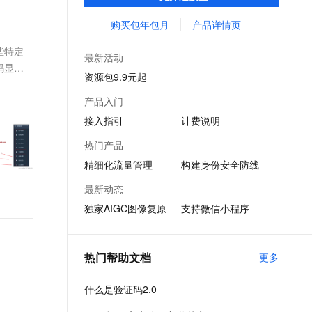
失。主要适用于垃圾注册、刷库撞库，薅羊
文戏情感细腻自然，动作戏激烈拳拳到肉，实现更强表演能力
支持中英文自由切换，具备更强的噪声鲁棒性
ernetes 版 ACK
云聚AI 严选权益
云安全中心 AI BAS 智能自动
SSL 证书
毛，短信被刷等风险场景。
购买包年包月
产品详情页
，一键激活高效办公新体验
理容器应用的 K8s 服务
精选AI产品，从模型到应用全链提效
化模拟渗透攻击产品发布
堡垒机
些特定
AI 用量加速计划
DataWorks ChatBI 会话支持
最新活动
应用
防火墙
码显示
、识别商机，让客服更高效、服务更出色。
新老同享，达量后返
上传临时文件分析
资源包9.9元起
千问办公
主机安全
NEW
产品入门
的智能体编程平台
一站式AI生产力平台
接入指引
计费说明
AI 应用及服务市场
伶鹊
热门产品
企业级人与Agent协作平台，接入和调度多个数字员工
智能客服平台，对话机器人、对话分析、智能外呼
AI 应用
精细化流量管理
构建身份安全防线
大模型服务平台百炼 - 全妙
大模型
最新动态
应用创作平台
多模态内容创作工具，已接入 DeepSeek
独家AIGC图像复原
支持微信小程序
自然语言处理
数据标注
热门帮助文档
更多
机器学习
息提取
与 AI 智能体进行实时音视频通话
什么是验证码2.0
从文本、图片、视频中提取结构化的属性信息
构建支持视频理解的 AI 音视频实时通话应用