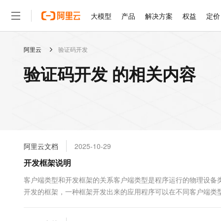
大模型
产品
解决方案
权益
定价
阿里云
验证码开发
大模型
产品
解决方案
权益
定价
云市场
伙伴
服务
了解阿里云
精选产品
精选解决方案
普惠上云
产品定价
精选商城
成为销售伙伴
售前咨询
为什么选择阿里云
千问AI平台
验证码开发 的相关内容
了解云产品的定价详情
大模型服务平台百炼
睿译宝，AI翻译排版一
普惠上云 官方力荐
分销伙伴
在线服务
网站建设
什么是云计算
大
大模型服务与应用平台
上传文档即自动完成翻译和
云服务器38元/年起，超
咨询伙伴
多端小程序
技术领先
云上成本管理
售后服务
轻量应用服务器
GLM-5.2：长任务时代
官方推荐返现计划
大模型
精选产品
精选解决方案
Salesforce 国际版订阅
稳定可靠
管理和优化成本
推荐新用户得奖励，单订单
销售伙伴合作计划
自助服务
友盟天域
安全合规
人工智能与机器学习
AI
文本生成
云数据库 RDS
Hermes Agent，打造
云工开物
无影生态合作计划
在线服务
阿里云文档
2025-10-29
观测云
分析师报告
自主进化，持久记忆，越用
高校专属算力普惠，学生认
计算
互联网应用开发
Qwen3.8-Max
HOT
Salesforce On Alibaba C
工单服务
开发框架说明
智能体时代全能旗舰模型
Tuya 物联网平台阿里云
研究报告与白皮书
人工智能平台 PAI
快速拥有专属 OpenClaw
大模
Consulting Partner 合
大数据
容器
免费试用
短信专区
一站式AI开发、训练和推
客户端类型和开发框架的关系客户端类型是程序运行的物理设备类
蓝凌 OA
Qwen3.7-Plus
AI 大模型销售与服务生
现代化应用
开发的框架，一种框架开发出来的应用程序可以在不同客户端类型上运
存储
天池大赛
能看、能想、能动手的多模
云解析DNS
解决方案免费试用 新老
电子合同
型支持的框架或语言说明相关文...
最高领取价值200元试用
安全
网络与CDN
AI 算法大赛
Qwen3-VL-Plus
畅捷通