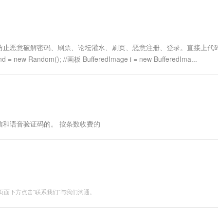
量发送验证码，设置机器识别码，....
止恶意破解密码、刷票、论坛灌水、刷页、恶意注册、登录。直接上代码pu
rand = new Random(); //画板 BufferedImage i = new BufferedIma...
和语音验证码的。 按条数收费的
面下方点击"联系我们"与我们沟通。