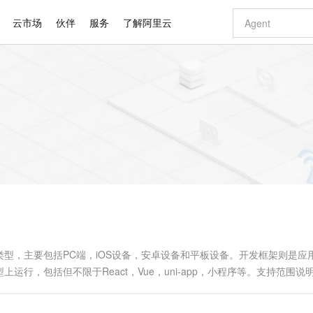
云市场
伙伴
服务
了解阿里云
AI 特惠
数据与 API
成为产品伙伴
企业增值服务
最佳实践
价格计算器
AI 场景体
基础软件
产品伙伴合
阿里云认证
市场活动
配置报价
大模型
自助选配和估算价格
步到位
智启 AI 普惠权益
产品生态集成认证中心
企业支持计划
云上春晚
域名与网站
Qwen Audio：打造专属 AI 语音助手
千问官方 MaaS 平台，为开发者和 Agent 而生，新用户赠送 1 亿 + tokens 额度
一句话生成原生
AI Coding
阿里云Maa
2026 阿里云
云服务器 E
为企业打
数据集
Windows
大模型认证
模型
NEW
NEW
格式还原
值低价云产品抢先购
至高享 1亿+免费 tokens，加速 Al 应用落地
提供智能易用的域名与建站服务
Qwen-Audio-3.0-Realtime 端到端实时语音角色扮演
输入一句话想法,
智能编程，一键
安全可靠、
产品生态伙伴
专家技术服务
云上奥运之旅
弹性计算合作
阿里云中企出
手机三要素
宝塔 Linux
全部认证
价格优势
开源旗舰模型
即刻拥有 DeepSeek-V4-Pro
阿里云 OPC 创新助力计划
千问大模型
一键部署幻兽
AI 电商营销
对象存储 O
大模型
产品生态伙伴工作台
企业增值服务台
云栖战略参考
云存储合作计
云栖大会
身份实名认证
CentOS
训练营
推动算力普惠，释放技术红利
最高返9万
真正可用的 1M 上下文,一次完成代码全链路开发
快速构建应用程序和网站，即刻迈出上云第一步
轻松解锁专属 DeepSeek-V4-Pro
至高百万元 Token 补贴，加速一人公司成长
多元化、高性能、安全可靠的大模型服务
一键购买专属
从图文生成到
云上的中国
数据库合作计
活动全景
短信
Docker
图片和
自进化智能体
5 分钟轻松部署专属 QwenPaw
Token Plan 模型订阅计划
数字证书管理服务（原SSL证书）
高效搭建 AI
AI 广告创作
无影云电脑
企业成长
NEW
HOT
信息公告
看见新力量
云网络合作计
OCR 文字识别
JAVA
越聪明
证享300元代金券
全托管，含MySQL、PostgreSQL、SQL Server、MariaDB多引擎
Qwen3.8-Max 首发尝鲜，限时加量 10 倍，夜间低至2折
实现全站HTTPS，呈现可信的WEB访问
从聊天伙伴进化为能主动干活的本地数字员工
图文、视频一
随时随地安
Kimi-K3
HappyHors
NEW
魔搭 Mode
loud
服务实践
官网公告
Kimi 最新旗舰模型，长程编程与推理利器
让文字生成流
金融模力时刻
Salesforce O
版
发票查验
全能环境
Claude Code + GStack 打造工程团队
千问办公，限时限量积分加倍
Qoder
低代码高效构
AI 建站
短信服务
型
NEW
作计划
计划
创新中心
魔搭 ModelSc
健康状态
理服务
让AI从“聊天伙伴”进化为能干活的“数字员工”
安装技能 GStack，拥有专属 AI 工程团队
你的AI工作搭子，覆盖日常办公高频场景
面向真实软件的智能体编程平台
0 代码专业建
型，主要包括PC端，iOS设备，安卓设备和平板设备。开发框架则是应
客户案例
天气预报查询
操作系统
Deepseek-v4-pro
HappyHors
态合作计划
行，包括但不限于React，Vue，uni-app，小程序等。支持范围说
态智能体模型
旗舰 MoE 大模型，百万上下文与顶尖推理能力
图生视频，流
同享
万小智 AI 建站低至 15元/月
Qoder CN
AI 短剧/漫剧
云原生数据库 
快递物流查询
WordPress
成为服务伙
高校合作
点，立即开启云上创新
覆盖公网/内网、递归/权威、移动APP等全场景解析服务
送.CN域名，送备案服务码
基于千问大模型等，支持代码智能生成、研发智能问答
AI助力短剧
GLM-5.2
Wan2.7-T
Ubuntu