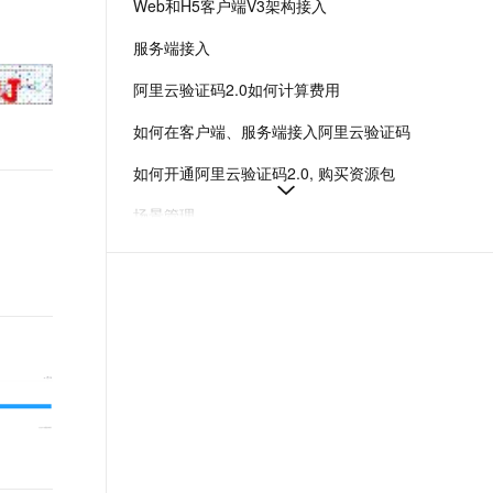
Web和H5客户端V3架构接入
t.diy 一步搞定创意建站
构建大模型应用的安全防护体系
通过自然语言交互简化开发流程,全栈开发支持
通过阿里云安全产品对 AI 应用进行安全防护
服务端接入
阿里云验证码2.0如何计算费用
如何在客户端、服务端接入阿里云验证码
如何开通阿里云验证码2.0, 购买资源包
场景管理
加密模式通过AES-256-CBC加密动态生成EncryptedSceneId，结合时间戳和有效期增强验证码安全性，防止sceneId泄露导致的服务滥用。
微信小程序插件接入V3架构
查看统计数据