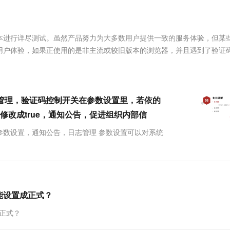
服务生态伙伴
视觉 Coding、空间感知、多模态思考等全面升级
1M上下文，专为长程任务能力而生
云工开物
企业应用
Works
Night Plan 支持 Qwen 3.8-Max
云原生大数据计算服务 MaxCompute
AI 办公
容器服务 Kub
NEW
Red Hat
30+ 款产品免费体验
Data Agent 驱动的一站式 Data+AI 开发治理平台
夜间 5 折，Qwen/Meoo/TokenPlan 客户专享
面向分析的企业级SaaS模式云数据仓库
AI智能应用
提供一站式管
科研合作
ERP
堂（旗舰版）
SUSE
本进行详尽测试。虽然产品努力为大多数用户提供一致的服务体验，但某
智能客服
AI 应用构建
大模型原生
CRM
用户体验，如果正使用的是非主流或较旧版本的浏览器，并且遇到了验证
防护产品
2个月
自动承接线索
建站小程序
Qoder
大模型服务平台百炼-应用模版
OA 办公系统
HOT
NEW
面向真实软件
个人版上线、团队版降价；千问3.8-Max首发发尝鲜
丰富多元化的应用模版和解决方案
力提升
财税管理
模板建站
万有无界
大模型服务平台百炼-智能体
日志管理，验证码控制开关在参数设置里，若依的
400电话
定制建站
的模型效果
灵活可视化地构建企业级 Agent
发，修改成true，通知公告，促进组织内部信
方案
广告营销
模板小程序
秒悟
人工智能平台 PAI
能，包括参数设置，通知公告，日志管理 参数设置可以对系统
定制小程序
云端极速 AI 
新一代 AI 视频生成模型，深度适配广告营销等场景
AI Native 的算法工程平台，一站式完成建模、训练、推理服务部署
APP 开发
建站系统
能设置成正式？
AI 应用
10分钟微调：让0.6B模型媲美235B模
多模态数据信
正式？
型
依托云原生高可用架构,实现Dify私有化部署
用1%尺寸在特定领域达到大模型90%以上效果