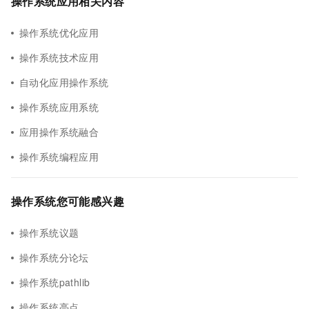
操作系统应用相关内容
操作系统优化应用
操作系统技术应用
自动化应用操作系统
操作系统应用系统
应用操作系统融合
操作系统编程应用
操作系统您可能感兴趣
操作系统议题
操作系统分论坛
操作系统pathlib
操作系统亮点