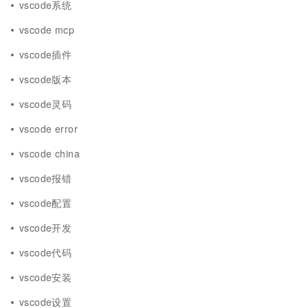
vscode系统
vscode mcp
vscode插件
vscode版本
vscode灵码
vscode error
vscode china
vscode报错
vscode配置
vscode开发
vscode代码
vscode安装
vscode设置